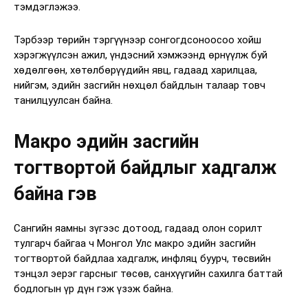
тэмдэглэжээ.
Тэрбээр төрийн тэргүүнээр сонгогдсоноосоо хойш
хэрэгжүүлсэн ажил, үндэсний хэмжээнд өрнүүлж буй
хөдөлгөөн, хөтөлбөрүүдийн явц, гадаад харилцаа,
нийгэм, эдийн засгийн нөхцөл байдлын талаар товч
танилцуулсан байна.
Макро эдийн засгийн
тогтвортой байдлыг хадгалж
байна гэв
Сангийн яамны зүгээс дотоод, гадаад олон сорилт
тулгарч байгаа ч Монгол Улс макро эдийн засгийн
тогтвортой байдлаа хадгалж, инфляц буурч, төсвийн
тэнцэл эерэг гарсныг төсөв, санхүүгийн сахилга баттай
бодлогын үр дүн гэж үзэж байна.