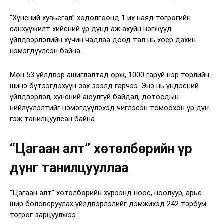
“Хүнсний хувьсгал” хөдөлгөөнд 1 их наяд төгрөгийн
санхүүжилт хийсний үр дүнд аж ахуйн нэгжүүд
үйлдвэрлэлийн хүчин чадлаа доод тал нь хоёр дахин
нэмэгдүүлсэн байна.
Мөн 53 үйлдвэр ашиглалтад орж, 1000 гаруй нэр төрлийн
шинэ бүтээгдэхүүн зах зээлд гарчээ. Энэ нь үндэсний
үйлдвэрлэл, хүнсний аюулгүй байдал, дотоодын
нийлүүлэлтийг нэмэгдүүлэхэд чиглэсэн томоохон үр дүн
гэж танилцуулсан байна.
“Цагаан алт” хөтөлбөрийн үр
дүнг танилцууллаа
“Цагаан алт” хөтөлбөрийн хүрээнд ноос, ноолуур, арьс
шир боловсруулах үйлдвэрлэлийг дэмжихэд 242 тэрбум
төгрөг зарцуулжээ.