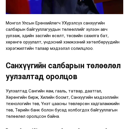
Монгол Улсын Ерөнхийлөгч У.Хүрэлсүх санхүүгийн
салбарын байгууллагуудын төлөөллийг хүлээн авч
уулзаж, эдийн засгийн өсөлт, төсвийн сахилга бат,
хөрөнгө оруулалт, үндэсний хэмжээний хөтөлбөрүүдийн
хэрэгжилтийн талаар мэдээлэл солилцлоо.
Санхүүгийн салбарын төлөөлөл
уулзалтад оролцов
Уулзалтад Сангийн яам, гааль, татвар, даатгал,
Хөрөнгийн бирж, Хилийн боомт, Санхүүгийн мэдээллийн
технологийн төв, Үнэт цаасны төвлөрсөн хадгаламжийн
төв, Төрийн банк болон бусад холбогдох байгууллагын
төлөөлөл оролцсон байна.