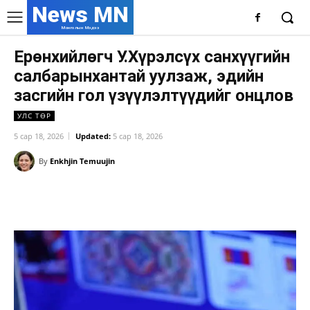
News MN
Монголын Мэдээ
Ерөнхийлөгч У.Хүрэлсүх санхүүгийн
салбарынхантай уулзаж, эдийн
засгийн гол үзүүлэлтүүдийг онцлов
УЛС ТӨР
5 сар 18, 2026
Updated:
5 сар 18, 2026
By
Enkhjin Temuujin
Facebook
X
WhatsApp