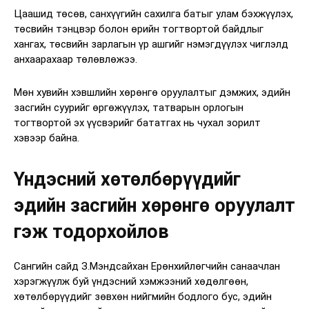
Цаашид төсөв, санхүүгийн сахилга батыг улам бэхжүүлэх,
төсвийн тэнцвэр болон өрийн тогтвортой байдлыг
хангах, төсвийн зарлагын үр ашгийг нэмэгдүүлэх чиглэлд
анхаарахаар төлөвлөжээ.
Мөн хувийн хэвшлийн хөрөнгө оруулалтыг дэмжих, эдийн
засгийн суурийг өргөжүүлэх, татварын орлогын
тогтвортой эх үүсвэрийг бататгах нь чухал зорилт
хэвээр байна.
Үндэсний хөтөлбөрүүдийг
эдийн засгийн хөрөнгө оруулалт
гэж тодорхойлов
Сангийн сайд З.Мэндсайхан Ерөнхийлөгчийн санаачлан
хэрэгжүүлж буй үндэсний хэмжээний хөдөлгөөн,
хөтөлбөрүүдийг зөвхөн нийгмийн бодлого бус, эдийн