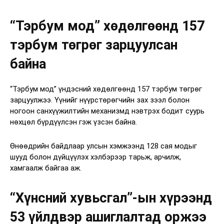
“Тэрбум мод” хөдөлгөөнд 157
тэрбум төгрөг зарцуулсан
байна
“Тэрбум мод” үндэсний хөдөлгөөнд 157 тэрбум төгрөг
зарцуулжээ. Үүнийг нүүрстөрөгчийн зах зээл болон
ногоон санхүүжилтийн механизмд нэвтрэх бодит суурь
нөхцөл бүрдүүлсэн гэж үзсэн байна.
Өнөөдрийн байдлаар улсын хэмжээнд 128 сая модыг
шууд болон дүйцүүлэх хэлбэрээр тарьж, арчилж,
хамгаалж байгаа аж.
“Хүнсний хувьсгал”-ын хүрээнд
53 үйлдвэр ашиглалтад оржээ