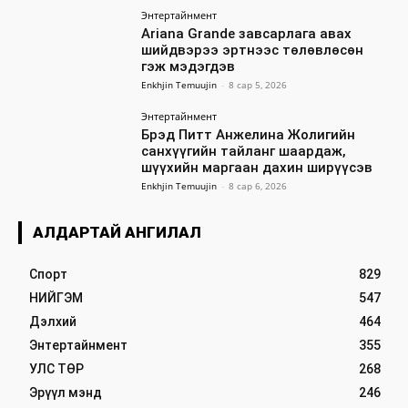
Энтертайнмент
Ariana Grande завсарлага авах
шийдвэрээ эртнээс төлөвлөсөн
гэж мэдэгдэв
Enkhjin Temuujin
-
8 сар 5, 2026
Энтертайнмент
Брэд Питт Анжелина Жолигийн
санхүүгийн тайланг шаардаж,
шүүхийн маргаан дахин ширүүсэв
Enkhjin Temuujin
-
8 сар 6, 2026
АЛДАРТАЙ АНГИЛАЛ
Спорт
829
НИЙГЭМ
547
Дэлхий
464
Энтертайнмент
355
УЛС ТӨР
268
Эрүүл мэнд
246