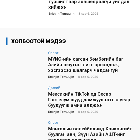
туршилтаар зөвшөөрөлгүй үйлдэл
хийжээ
Enkhjin Temuujin
-
8 сар 6, 2026
ХОЛБООТОЙ МЭДЭЭ
Спорт
МУИС-ийн сагсан бөмбөгийн баг
Азийн оюутны лигт өрсөлдөж,
хэсгээсээ шалгарч чадсангүй
Enkhjin Temuujin
-
8 сар 6, 2026
Дэлхий
Мексикийн TikTok од Сесар
Гастелум шууд дамжуулалтын үеэр
буудуулж амиа алджээ
Enkhjin Temuujin
-
8 сар 6, 2026
Спорт
Монголын волейболчид Хонконгийг
буулган авч, Зүүн Азийн АШТ-ийг