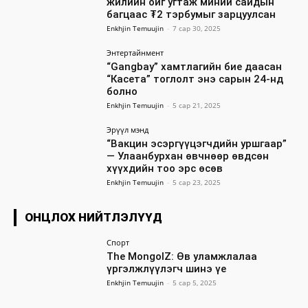
жилийн ойг угтаж миний сайдын
багцаас ₮2 тэрбумыг зарцуулсан
Enkhjin Temuujin
-
7 сар 30, 2025
Энтертайнмент
“Gangbay” хамтлагийн бие даасан
“Касета” тоглолт энэ сарын 24-нд
болно
Enkhjin Temuujin
-
5 сар 21, 2025
Эрүүл мэнд
“Вакцин эсэргүүцэгчдийн уршгаар”
— Улаанбурхан өвчнөөр өвдсөн
хүүхдийн тоо эрс өсөв
Enkhjin Temuujin
-
5 сар 23, 2025
ОНЦЛОХ НИЙТЛЭЛҮҮД
Спорт
The MongolZ: Өв уламжлалаа
үргэлжлүүлэгч шинэ үе
Enkhjin Temuujin
-
5 сар 5, 2025