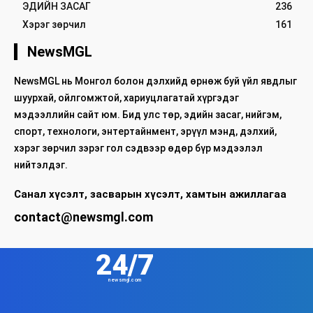
ЭДИЙН ЗАСАГ
236
Хэрэг зөрчил
161
NewsMGL
NewsMGL нь Монгол болон дэлхийд өрнөж буй үйл явдлыг
шуурхай, ойлгомжтой, хариуцлагатай хүргэдэг
мэдээллийн сайт юм. Бид улс төр, эдийн засаг, нийгэм,
спорт, технологи, энтертайнмент, эрүүл мэнд, дэлхий,
хэрэг зөрчил зэрэг гол сэдвээр өдөр бүр мэдээлэл
нийтэлдэг.
Санал хүсэлт, засварын хүсэлт, хамтын ажиллагаа
contact@newsmgl.com
24/7
newsmgl.com