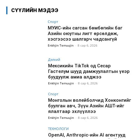
СҮҮЛИЙН МЭДЭЭ
Спорт
МУИС-ийн сагсан бөмбөгийн баг
Азийн оюутны лигт өрсөлдөж,
хэсгээсээ шалгарч чадсангүй
Enkhjin Temuujin
-
8 сар 6, 2026
Дэлхий
Мексикийн TikTok од Сесар
Гастелум шууд дамжуулалтын үеэр
буудуулж амиа алджээ
Enkhjin Temuujin
-
8 сар 6, 2026
Спорт
Монголын волейболчид Хонконгийг
буулган авч, Зүүн Азийн АШТ-ийг
ялалтаар эхлүүллээ
Enkhjin Temuujin
-
8 сар 6, 2026
ТЕХНОЛОГИ
OpenAI, Anthropic-ийн AI агентууд