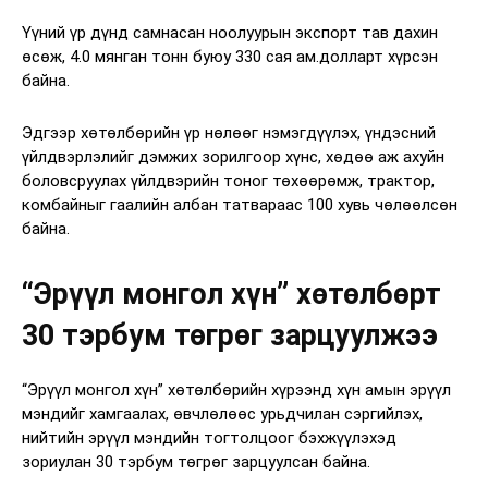
Үүний үр дүнд самнасан ноолуурын экспорт тав дахин
өсөж, 4.0 мянган тонн буюу 330 сая ам.долларт хүрсэн
байна.
Эдгээр хөтөлбөрийн үр нөлөөг нэмэгдүүлэх, үндэсний
үйлдвэрлэлийг дэмжих зорилгоор хүнс, хөдөө аж ахуйн
боловсруулах үйлдвэрийн тоног төхөөрөмж, трактор,
комбайныг гаалийн албан татвараас 100 хувь чөлөөлсөн
байна.
“Эрүүл монгол хүн” хөтөлбөрт
30 тэрбум төгрөг зарцуулжээ
“Эрүүл монгол хүн” хөтөлбөрийн хүрээнд хүн амын эрүүл
мэндийг хамгаалах, өвчлөлөөс урьдчилан сэргийлэх,
нийтийн эрүүл мэндийн тогтолцоог бэхжүүлэхэд
зориулан 30 тэрбум төгрөг зарцуулсан байна.