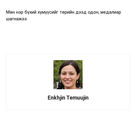
Мөн нэр бүхий хүмүүсийг төрийн дээд одон, медалиар
шагнажээ.
Enkhjin Temuujin
Facebook
X
WhatsApp