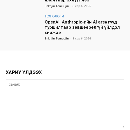
ялалтаар эхлүүллээ
Enkhjin Temuujin
-
8 сар 6, 2026
ТЕХНОЛОГИ
OpenAI, Anthropic-ийн AI агентууд
туршилтаар зөвшөөрөлгүй үйлдэл
хийжээ
Enkhjin Temuujin
-
8 сар 6, 2026
ХАРИУ ҮЛДЭЭХ