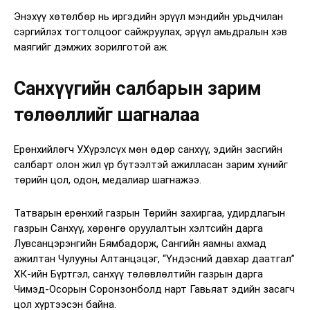
Энэхүү хөтөлбөр нь иргэдийн эрүүл мэндийн урьдчилан
сэргийлэх тогтолцоог сайжруулах, эрүүл амьдралын хэв
маягийг дэмжих зорилготой аж.
Санхүүгийн салбарын зарим
төлөөллийг шагналаа
Ерөнхийлөгч У.Хүрэлсүх мөн өдөр санхүү, эдийн засгийн
салбарт олон жил үр бүтээлтэй ажилласан зарим хүнийг
төрийн цол, одон, медалиар шагнажээ.
Татварын ерөнхий газрын Төрийн захиргаа, удирдлагын
газрын Санхүү, хөрөнгө оруулалтын хэлтсийн дарга
Лувсанцэрэнгийн Бямбадорж, Сангийн яамны ахмад
ажилтан Чулууны Алтанцэцэг, “Үндэсний давхар даатгал”
ХК-ийн Бүртгэл, санхүү төлөвлөлтийн газрын дарга
Чимэд-Осорын Соронзонболд нарт Гавьяат эдийн засагч
цол хүртээсэн байна.