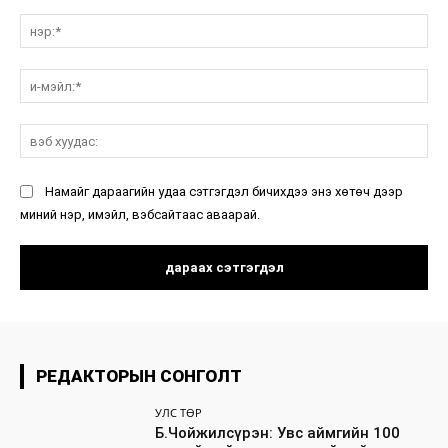
санал:
нэ
и-
мэ
вэ
ху
Намайг дараагийн удаа сэтгэгдэл бичихдээ энэ хөтөч дээр
миний нэр, имэйл, вэбсайтаас аваарай.
РЕДАКТОРЫН СОНГОЛТ
УЛС ТӨР
Б.Чойжилсүрэн: Увс аймгийн 100