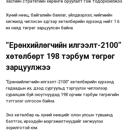
засгийн стратегийн хөрөнгө оруулалт гэж тодорхойлжээ.
Хүний нөөц, байгалийн баялаг, үйлдвэрлэл, нийгмийн
хөгжилд чиглэсэн эдгээр хөтөлбөрийн хүрээнд нийт 1.6
их наяд төгрөг зарцуулсан байна.
“Ерөнхийлөгчийн илгээлт-2100”
хөтөлбөрт 198 тэрбум төгрөг
зарцуулжээ
“Ерөнхийлөгчийн илгээлт-2100” хөтөлбөрийн хүрээнд
гадаадын их, дээд сургуульд тэргүүлэх чиглэлээр
суралцаж буй оюутнуудад 198 орчим тэрбум төгрөгийн
тэтгэлэг олгосон байна.
Энэ хөтөлбөр нь хүний нөөцийг олон улсын түвшинд
бэлтгэх, ирээдүйн мэргэжилтнүүдийг хөгжүүлэх
зорилготой юм.