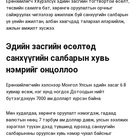
Ерөнхийлөгч У.Хүрэлсүх эдийн засгийн тогтвортой өсөлт,
төсвийн сахилга бат, хөрөнгө оруулалтын орчныг
сайжруулах чиглэлээр ажиллаж буй санхүүгийн салбарын
үе үеийн ажилтан, албан хаагчдад талархал илэрхийлж,
ажлын амжилт хүсжээ.
Эдийн засгийн өсөлтөд
санхүүгийн салбарын хувь
нэмрийг онцоллоо
Ерөнхийлөгчийн хэлснээр Монгол Улсын эдийн засаг 6.8
хувиар өсөж, нэг хүнд ногдох Дотоодын нийт
бүтээгдэхүүн 7000 ам.долларт хүрсэн байна.
Мөн худалдаа, хөрөнгө оруулалт нэмэгдэж, гадаад
валютын нөөц 7 тэрбум ам.доллар давж, улсын зээлжих
зэрэглэл түүхэн дээд түвшинд хүрэхэд санхүүгийн
салбарынхны оруулсан хувь нэмэр чухал байсныг