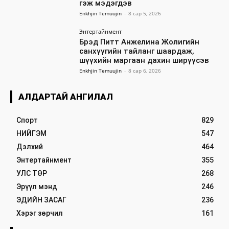
гэж мэдэгдэв
Enkhjin Temuujin
-
8 сар 5, 2026
Энтертайнмент
Брэд Питт Анжелина Жолигийн
санхүүгийн тайланг шаардаж,
шүүхийн маргаан дахин ширүүсэв
Enkhjin Temuujin
-
8 сар 6, 2026
АЛДАРТАЙ АНГИЛАЛ
Спорт
829
НИЙГЭМ
547
Дэлхий
464
Энтертайнмент
355
УЛС ТӨР
268
Эрүүл мэнд
246
ЭДИЙН ЗАСАГ
236
Хэрэг зөрчил
161