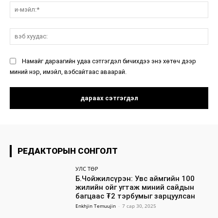
и-
мэ
вэ
ху
Намайг дараагийн удаа сэтгэгдэл бичихдээ энэ хөтөч дээр
миний нэр, имэйл, вэбсайтаас аваарай.
РЕДАКТОРЫН СОНГОЛТ
УЛС ТӨР
Б.Чойжилсүрэн: Увс аймгийн 100
жилийн ойг угтаж миний сайдын
багцаас ₮2 тэрбумыг зарцуулсан
Enkhjin Temuujin
-
7 сар 30, 2025