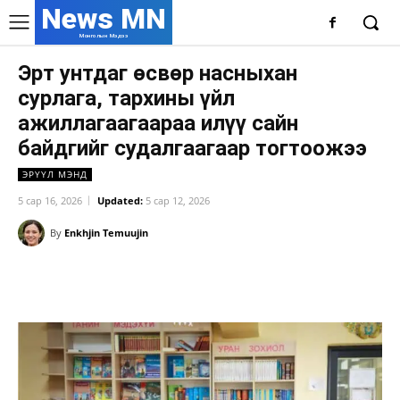
News MN
Монголын Мэдээ
Эрт унтдаг өсвөр насныхан
сурлага, тархины үйл
ажиллагаагаараа илүү сайн
байдгийг судалгаагаар тогтоожээ
ЭРҮҮЛ МЭНД
5 сар 16, 2026
Updated:
5 сар 12, 2026
By
Enkhjin Temuujin
Facebook
X
WhatsApp