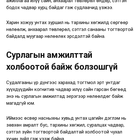
ажиллагаа илүү сайн, анхаарал төвлөрөл өндөр, сэтгэн
бодох чадвар хурц байдаг гэж судлаачид үзжээ.
Харин хожуу унтах зуршил нь тархины хөгжилд сөргөөр
нөлөөлж, анхаарал төвлөрөл, сэтгэл санааны тогтвортой
байдалд муугаар нөлөөлөх эрсдэлтэй байна.
Сурлагын амжилттай
холбоотой байж болзошгүй
Судалгааны үр дүнгээс харахад тогтмол эрт унтдаг
хүүхдүүдийн когнитив чадвар илүү сайн гарсан бөгөөд
энэ нь сурлагын амжилтад эерэгээр нөлөөлдөг байж
магадгүй юм.
Иймээс өсвөр насныхны хувьд унтах цагийн дэглэм нь
зөвхөн амралт бус, тархины хөгжил, суралцах чадвар,
сэтгэл зүйн тогтвортой байдалтай холбоотой чухал
хүчин зүйл гэж үзэж байна.