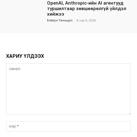
OpenAI, Anthropic-ийн AI агентууд
туршилтаар зөвшөөрөлгүй үйлдэл
хийжээ
Enkhjin Temuujin
-
8 сар 6, 2026
ХАРИУ ҮЛДЭЭХ
санал:
нэ