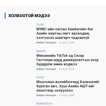
ХОЛБООТОЙ МЭДЭЭ
Спорт
МУИС-ийн сагсан бөмбөгийн баг
Азийн оюутны лигт өрсөлдөж,
хэсгээсээ шалгарч чадсангүй
Enkhjin Temuujin
-
8 сар 6, 2026
Дэлхий
Мексикийн TikTok од Сесар
Гастелум шууд дамжуулалтын үеэр
буудуулж амиа алджээ
Enkhjin Temuujin
-
8 сар 6, 2026
Спорт
Монголын волейболчид Хонконгийг
буулган авч, Зүүн Азийн АШТ-ийг
ялалтаар эхлүүллээ
Enkhjin Temuujin
-
8 сар 6, 2026
ТЕХНОЛОГИ