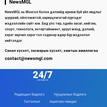
NewsMGL
NewsMGL нь Монгол болон дэлхийд өрнөж буй үйл явдлыг
шуурхай, ойлгомжтой, хариуцлагатай хүргэдэг
мэдээллийн сайт юм. Бид улс төр, эдийн засаг, нийгэм,
спорт, технологи, энтертайнмент, эрүүл мэнд, дэлхий,
хэрэг зөрчил зэрэг гол сэдвээр өдөр бүр мэдээлэл
нийтэлдэг.
Санал хүсэлт, засварын хүсэлт, хамтын ажиллагаа
contact@newsmgl.com
24/7
newsmgl.com
Редакцын бодлого
Нууцлалын бодлого
Татгалзал
Ашиглах нөхцөл