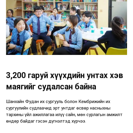
3,200 гаруй хүүхдийн унтах хэв
маягийг судалсан байна
Шанхайн Фудан их сургууль болон Кембрижийн их
сургуулийн судлаачид эрт унтдаг өсвөр насныхны
тархины үйл ажиллагаа илүү сайн, мөн сурлагын амжилт
өндөр байдаг гэсэн дүгнэлтэд хүрчээ.