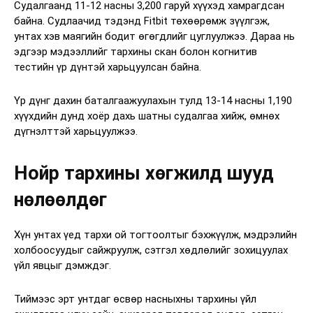
Судалгаанд 11-12 насны 3,200 гаруй хүүхэд хамрагдсан
байна. Судлаачид тэдэнд Fitbit төхөөрөмж зүүлгэж,
унтах хэв маягийн бодит өгөгдлийг цуглуулжээ. Дараа нь
эдгээр мэдээллийг тархины скан болон когнитив
тестийн үр дүнтэй харьцуулсан байна.
Үр дүнг дахин баталгаажуулахын тулд 13-14 насны 1,190
хүүхдийн дунд хоёр дахь шатны судалгаа хийж, өмнөх
дүгнэлттэй харьцуулжээ.
Нойр тархины хөгжилд шууд
нөлөөлдөг
Хүн унтах үед тархи ой тогтоолтыг бэхжүүлж, мэдрэлийн
холбоосуудыг сайжруулж, сэтгэл хөдлөлийг зохицуулах
үйл явцыг дэмждэг.
Тиймээс эрт унтдаг өсвөр насныхны тархины үйл