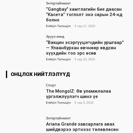
Энтертайнмент
“Gangbay” хамтлагийн бие даасан
“Касета” тоглолт энэ сарын 24-нд
болно
Enkhjin Temuujin
-
5 сар 21, 2025
Эрүүл мэнд
“Вакцин эсэргүүцэгчдийн уршгаар”
— Улаанбурхан өвчнөөр өвдсөн
хүүхдийн тоо эрс өсөв
Enkhjin Temuujin
-
5 сар 23, 2025
ОНЦЛОХ НИЙТЛЭЛҮҮД
Спорт
The MongolZ: Өв уламжлалаа
үргэлжлүүлэгч шинэ үе
Enkhjin Temuujin
-
5 сар 5, 2025
Энтертайнмент
Ariana Grande завсарлага авах
шийдвэрээ эртнээс төлөвлөсөн