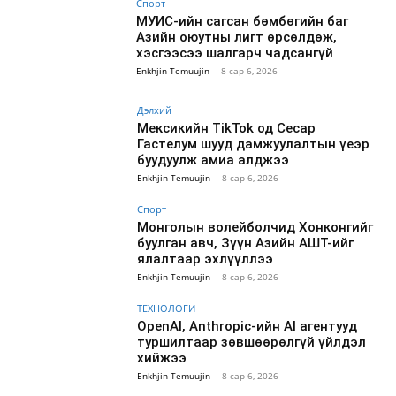
Спорт
МУИС-ийн сагсан бөмбөгийн баг
Азийн оюутны лигт өрсөлдөж,
хэсгээсээ шалгарч чадсангүй
Enkhjin Temuujin
-
8 сар 6, 2026
Дэлхий
Мексикийн TikTok од Сесар
Гастелум шууд дамжуулалтын үеэр
буудуулж амиа алджээ
Enkhjin Temuujin
-
8 сар 6, 2026
Спорт
Монголын волейболчид Хонконгийг
буулган авч, Зүүн Азийн АШТ-ийг
ялалтаар эхлүүллээ
Enkhjin Temuujin
-
8 сар 6, 2026
ТЕХНОЛОГИ
OpenAI, Anthropic-ийн AI агентууд
туршилтаар зөвшөөрөлгүй үйлдэл
хийжээ
Enkhjin Temuujin
-
8 сар 6, 2026