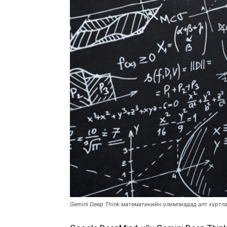
Gemini Deep Think математикийн олимпиадад алт хүртлэ