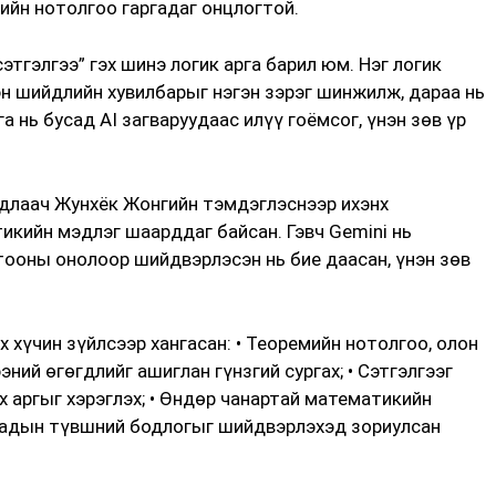
йн нотолгоо гаргадаг онцлогтой.
этгэлгээ” гэх шинэ логик арга барил юм. Нэг логик
эн шийдлийн хувилбарыг нэгэн зэрэг шинжилж, дараа нь
а нь бусад AI загваруудаас илүү гоёмсог, үнэн зөв үр
удлаач Жунхёк Жонгийн тэмдэглэснээр ихэнх
кийн мэдлэг шаарддаг байсан. Гэвч Gemini нь
тооны онолоор шийдвэрлэсэн нь бие даасан, үнэн зөв
 хүчин зүйлсээр хангасан: • Теоремийн нотолгоо, олон
ий өгөгдлийг ашиглан гүнзгий сургах; • Сэтгэлгээг
 аргыг хэрэглэх; • Өндөр чанартай математикийн
иадын түвшний бодлогыг шийдвэрлэхэд зориулсан