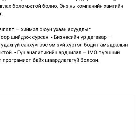
шиглах боломжтой болно. Энэ нь компанийн хамгийн
г.
өрчлөлт — хиймэл оюун ухаан асуудлыг
оор шийдэж сурсан. ▪️ Бизнесийн үр дагавар —
дахгүй санхүүгээс эм зүй хүртэл бодит амьдралын
той. ▪️ Гүн аналитикийн ардчилал — IMO түвшний
 програмист байх шаардлагагүй болсон.