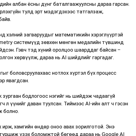
дийн албан ёсны дүнг баталгаажуулсны дараа гарсан.
лэхгүйн тулд эрт мэдэгдэхээс татгалзаж,
байв.
нд хэлний загваруудыг математикийн хэрэглүүртэй
ometry системүүд зөвхөн мөнгөн медалийн түвшинд
ийдсэн. Гэвч тэд хүний оролцоо шаарддаг байсан –
лгон хөрвүүлж, дараа нь AI шийдлийг гаргадаг.
огыг боловсруулахаас нотлох хүртэл бүх процесс
эр явагдсан.
k зургаан бодлогоос нэгийг нь шийдэж чадаагүй
ч л үүнийг даван туулсан. Тиймээс AI-ийн алт ч гэсэн
ж болно.
 ирж, хамгийн өндөр оноо авах зорилготой. Энэ
туршиж үзэх боломжтой бөгөөд дараа нь Google AI