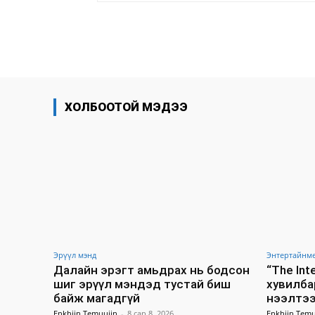
хуваалцах
ХОЛБООТОЙ МЭДЭЭ
Эрүүл мэнд
Энтертайнм
Далайн эрэгт амьдрах нь бодсон
“The In
шиг эрүүл мэндэд тустай биш
хувилба
байж магадгүй
нээлтээ
Enkhjin Temuujin
-
8 сар 8, 2026
Enkhjin Temu