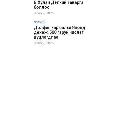
Б.Хулан Дэлхийн аварга
боллоо
8 сар 7, 2026
Дэлхий
Долфин хар салхи Японд
дөхөж, 500 гаруй нислэг
цуцлагдлаа
8 сар 7, 2026