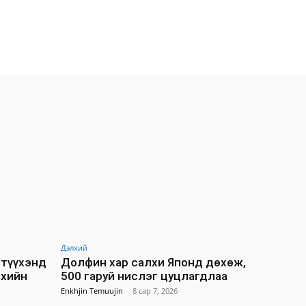
Дэлхий
түүхэнд
Долфин хар салхи Японд дөхөж,
лхийн
500 гаруй нислэг цуцлагдлаа
Enkhjin Temuujin
-
8 сар 7, 2026