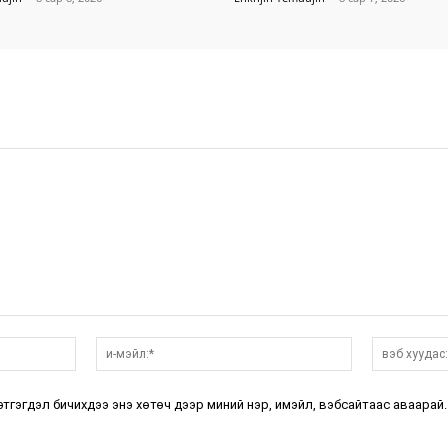
нэр:*
и-
мэйл:*
этгэгдэл бичихдээ энэ хөтөч дээр миний нэр, имэйл, вэбсайтаас аваарай.