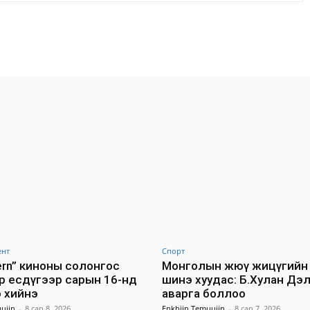
Facebook
X
WhatsApp
ент
Спорт
tern” киноны солонгос
Монголын жюү жицүгийн 
р есдүгээр сарын 16-нд
шинэ хуудас: Б.Хулан Дэ
 хийнэ
аварга боллоо
ujin
-
8 сар 8, 2026
Enkhjin Temuujin
-
8 сар 7, 2026