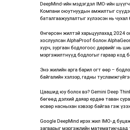
DeepMind-ийн мэдэгдэл IMO-ийн шүүгч
Компани оюутнуудын амжилтыг сүүдэр
баталгаажуулалтыг хүлээсэн нь чухал 
Өнгөрсөн жилтэй харьцуулахад 2024 о
хослуулсан AlphaProof болон AlphaGe
хүрч, зургаан бодлогоос дөрвийг нь ш
мэргэжилтнүүд бодлогыг гараар код бо
Энэ жилийн арга барил огт өөр – бодл
байгалийн хэлээр, гадны тусламжгүйгэ
Цаашид юу болох вэ? Gemini Deep Thin
бөгөөд дэлхий даяар ердөө таван сураг
өсвөр насныхан хэвээр байгаа гэж үзэ
Google DeepMind ирэх жил IMO-д буцаж
загварыг мэргэжлийн математикчдад 