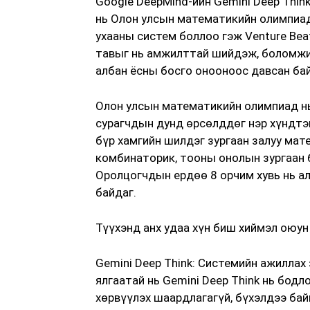
Google DeepMind-ийн Gemini Deep Thin
нь Олон улсын математикийн олимпиад
ухааны систем боллоо гэж Venture Bea
тавыг нь амжилттай шийдэж, боломжит
албан ёсны босго онооноос давсан бай
Олон улсын математикийн олимпиад нь
сурагчдын дунд өрсөлддөг нэр хүндтэй
бүр хамгийн шилдэг зургаан залуу мат
комбинаторик, тооны онолын зургаан 
Оролцогчдын ердөө 8 орчим хувь нь а
байдаг.
Түүхэнд анх удаа хүн биш хиймэл оюун
Gemini Deep Think: Системийн ажилла
ялгаатай нь Gemini Deep Think нь бодл
хөрвүүлэх шаардлагагүй, бүхэлдээ бай