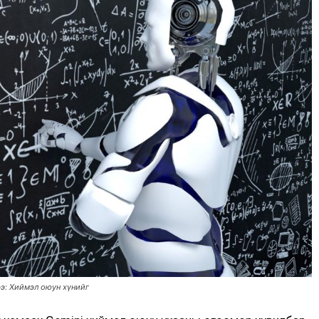
э: Хиймэл оюун хүнийг