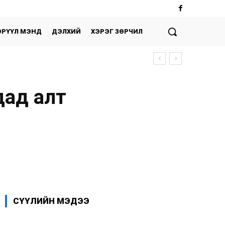
ЭРҮҮЛ МЭНД
ДЭЛХИЙ
ХЭРЭГ ЗӨРЧИЛ
дад алт
Facebook
X
WhatsApp
СҮҮЛИЙН МЭДЭЭ