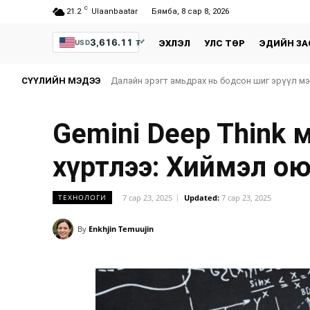
C
21.2
Ulaanbaatar
Бямба, 8 сар 8, 2026
3,616.11
₮
USD
ЭХЛЭЛ
УЛС ТӨР
ЭДИЙН ЗА
СҮҮЛИЙН МЭДЭЭ
Далайн эрэгт амьдрах нь бодсон шиг эрүүл м
Gemini Deep Think
хүртлээ: Хиймэл ою
7 сар 23, 2025
Updated:
7 сар 23, 2025
ТЕХНОЛОГИ
By
Enkhjin Temuujin