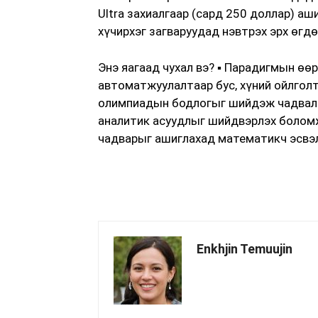
Ultra захиалгаар (сард 250 доллар) а
хүчирхэг загваруудад нэвтрэх эрх өгдө
Энэ яагаад чухал вэ? ▪️ Парадигмын ө
автоматжуулалтаар бус, хүний ойлголт
олимпиадын бодлогыг шийдэж чадвал у
аналитик асуудлыг шийдвэрлэх боломж
чадварыг ашиглахад математикч эсвэл
Enkhjin Temuujin