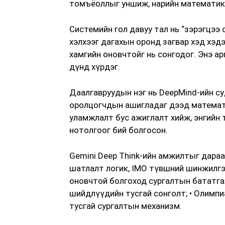
томъёоллыг уншиж, нарийн математики
Системийн гол давуу тал нь “зэрэгцээ с
хэлхээг дагахын оронд загвар хэд хэд
хамгийн оновчтойг нь сонгодог. Энэ арг
дүнд хүрдэг.
Даалгавруудын нэг нь DeepMind-ийн с
оролцогчдын ашигладаг дээд математи
уламжлалт бус ажиглалт хийж, энгийн 
нотолгоог бий болгосон.
Gemini Deep Think-ийн амжилтыг дараах
шатлалт логик, IMO түвшний шинжилгээн
оновчтой болгоход сургалтын бататгах
шийдлүүдийн тусгай сонголт; • Олимп
тусгай сургалтын механизм.