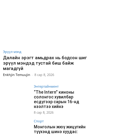
Эрүүл мэнд
Далайн эрэгт амьдрах нь бодсон шиг
эрүүл мэндэд тустай биш байж
магадгүй
Enkhjin Temuujin
-
8 сар 8, 2026
Энтертайнмент
“The Intern” киноны
солонгос хувилбар
есдүгээр сарын 16-нд
нээлтээ хийнэ
8 сар 8, 2026
Спорт
Монголын жюү жицүгийн
түүхэнд шинэ хуудас: