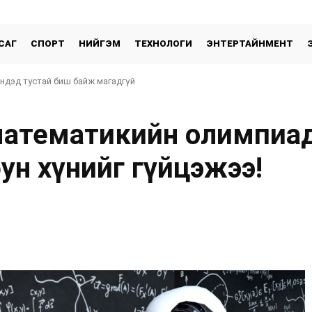
САГ
СПОРТ
НИЙГЭМ
ТЕХНОЛОГИ
ЭНТЕРТАЙНМЕНТ
эндэд тустай биш байж магадгүй
 математикийн олимпиа
ун хүнийг гүйцэжээ!
хуваалцах