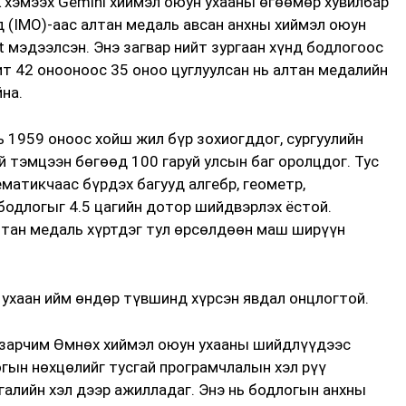
k хэмээх Gemini хиймэл оюун ухааны өгөөмөр хувилбар
 (IMO)-аас алтан медаль авсан анхны хиймэл оюун
t мэдээлсэн. Энэ загвар нийт зургаан хүнд бодлогоос
 42 онооноос 35 оноо цуглуулсан нь алтан медалийн
на.
 1959 оноос хойш жил бүр зохиогддог, сургуулийн
 тэмцээн бөгөөд 100 гаруй улсын баг оролцдог. Тус
ематикчаас бүрдэх багууд алгебр, геометр,
бодлогыг 4.5 цагийн дотор шийдвэрлэх ёстой.
лтан медаль хүртдэг тул өрсөлдөөн маш ширүүн
 ухаан ийм өндөр түвшинд хүрсэн явдал онцлогтой.
х зарчим Өмнөх хиймэл оюун ухааны шийдлүүдээс
огын нөхцөлийг тусгай програмчлалын хэл рүү
галийн хэл дээр ажилладаг. Энэ нь бодлогын анхны