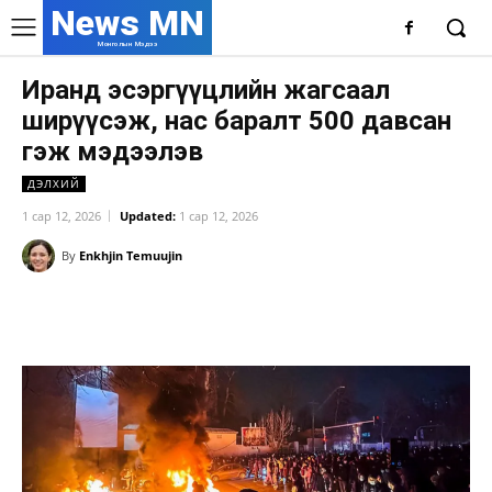
News MN
Монголын Мэдээ
Иранд эсэргүүцлийн жагсаал
ширүүсэж, нас баралт 500 давсан
гэж мэдээлэв
ДЭЛХИЙ
1 сар 12, 2026
Updated:
1 сар 12, 2026
By
Enkhjin Temuujin
Facebook
X
WhatsApp