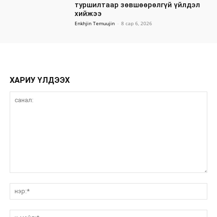
туршилтаар зөвшөөрөлгүй үйлдэл
хийжээ
Enkhjin Temuujin
-
8 сар 6, 2026
ХАРИУ ҮЛДЭЭХ
санал:
нэ
и-