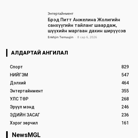
Энтертайнмент
Брэд Питт Анжелина Жолигийн
санхүүгийн тайланг шаардаж,
шүүхийн маргаан дахин ширүүсэв
Enkhjin Temuujin
-
8 сар 6, 2026
АЛДАРТАЙ АНГИЛАЛ
Спорт
829
НИЙГЭМ
547
Дэлхий
464
Энтертайнмент
355
УЛС ТӨР
268
Эрүүл мэнд
246
ЭДИЙН ЗАСАГ
236
Хэрэг зөрчил
161
NewsMGL