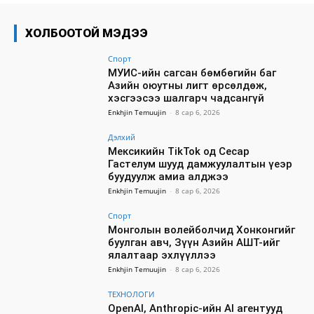
ХОЛБООТОЙ МЭДЭЭ
Спорт
МУИС-ийн сагсан бөмбөгийн баг
Азийн оюутны лигт өрсөлдөж,
хэсгээсээ шалгарч чадсангүй
Enkhjin Temuujin
-
8 сар 6, 2026
Дэлхий
Мексикийн TikTok од Сесар
Гастелум шууд дамжуулалтын үеэр
буудуулж амиа алджээ
Enkhjin Temuujin
-
8 сар 6, 2026
Спорт
Монголын волейболчид Хонконгийг
буулган авч, Зүүн Азийн АШТ-ийг
ялалтаар эхлүүллээ
Enkhjin Temuujin
-
8 сар 6, 2026
ТЕХНОЛОГИ
OpenAI, Anthropic-ийн AI агентууд