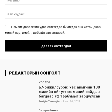
мэ
вэ
ху
Намайг дараагийн удаа сэтгэгдэл бичихдээ энэ хөтөч дээр
миний нэр, имэйл, вэбсайтаас аваарай.
РЕДАКТОРЫН СОНГОЛТ
УЛС ТӨР
Б.Чойжилсүрэн: Увс аймгийн 100
жилийн ойг угтаж миний сайдын
багцаас ₮2 тэрбумыг зарцуулсан
Enkhjin Temuujin
-
7 сар 30, 2025
Энтертайнмент