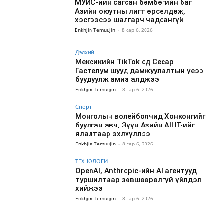
МУИС-ийн сагсан бөмбөгийн баг
Азийн оюутны лигт өрсөлдөж,
хэсгээсээ шалгарч чадсангүй
Enkhjin Temuujin
-
8 сар 6, 2026
Дэлхий
Мексикийн TikTok од Сесар
Гастелум шууд дамжуулалтын үеэр
буудуулж амиа алджээ
Enkhjin Temuujin
-
8 сар 6, 2026
Спорт
Монголын волейболчид Хонконгийг
буулган авч, Зүүн Азийн АШТ-ийг
ялалтаар эхлүүллээ
Enkhjin Temuujin
-
8 сар 6, 2026
ТЕХНОЛОГИ
OpenAI, Anthropic-ийн AI агентууд
туршилтаар зөвшөөрөлгүй үйлдэл
хийжээ
Enkhjin Temuujin
-
8 сар 6, 2026