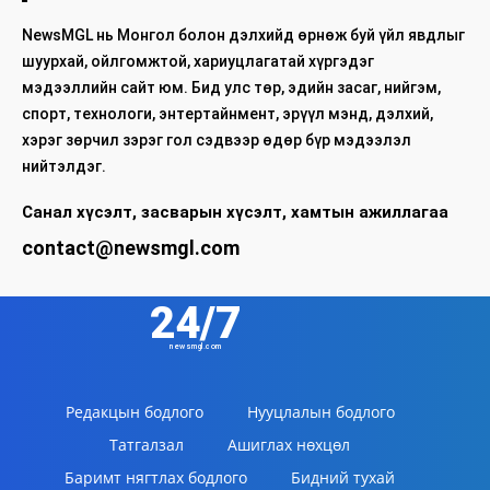
NewsMGL нь Монгол болон дэлхийд өрнөж буй үйл явдлыг
шуурхай, ойлгомжтой, хариуцлагатай хүргэдэг
мэдээллийн сайт юм. Бид улс төр, эдийн засаг, нийгэм,
спорт, технологи, энтертайнмент, эрүүл мэнд, дэлхий,
хэрэг зөрчил зэрэг гол сэдвээр өдөр бүр мэдээлэл
нийтэлдэг.
Санал хүсэлт, засварын хүсэлт, хамтын ажиллагаа
contact@newsmgl.com
24/7
newsmgl.com
Редакцын бодлого
Нууцлалын бодлого
Татгалзал
Ашиглах нөхцөл
Баримт нягтлах бодлого
Бидний тухай