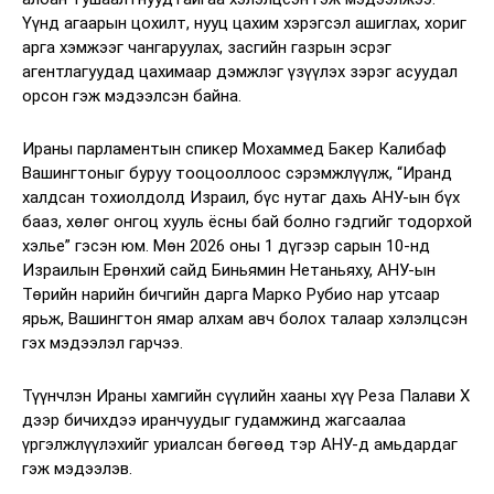
Үүнд агаарын цохилт, нууц цахим хэрэгсэл ашиглах, хориг
арга хэмжээг чангаруулах, засгийн газрын эсрэг
агентлагуудад цахимаар дэмжлэг үзүүлэх зэрэг асуудал
орсон гэж мэдээлсэн байна.
Ираны парламентын спикер Мохаммед Бакер Калибаф
Вашингтоныг буруу тооцооллоос сэрэмжлүүлж, “Иранд
халдсан тохиолдолд Израил, бүс нутаг дахь АНУ-ын бүх
бааз, хөлөг онгоц хууль ёсны бай болно гэдгийг тодорхой
хэлье” гэсэн юм. Мөн 2026 оны 1 дүгээр сарын 10-нд
Израилын Ерөнхий сайд Биньямин Нетаньяху, АНУ-ын
Төрийн нарийн бичгийн дарга Марко Рубио нар утсаар
ярьж, Вашингтон ямар алхам авч болох талаар хэлэлцсэн
гэх мэдээлэл гарчээ.
Түүнчлэн Ираны хамгийн сүүлийн хааны хүү Реза Палави Х
дээр бичихдээ иранчуудыг гудамжинд жагсаалаа
үргэлжлүүлэхийг уриалсан бөгөөд тэр АНУ-д амьдардаг
гэж мэдээлэв.