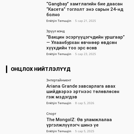
“Gangbay” хамтлагийн бие даасан
“Касета” тоглолт энэ сарын 24-нд
болно
Enkhjin Temuujin
-
5 сар 21, 2025
Эрүүл мэнд
“Вакцин эсэргүүцэгчдийн уршгаар”
— Улаанбурхан өвчнөөр өвдсөн
хүүхдийн тоо эрс өсөв
Enkhjin Temuujin
-
5 сар 23, 2025
ОНЦЛОХ НИЙТЛЭЛҮҮД
Энтертайнмент
Ariana Grande завсарлага авах
шийдвэрээ эртнээс төлөвлөсөн
гэж мэдэгдэв
Enkhjin Temuujin
-
8 сар 5, 2026
Спорт
The MongolZ: Өв уламжлалаа
үргэлжлүүлэгч шинэ үе
Enkhjin Temuujin
-
5 сар 5, 2025