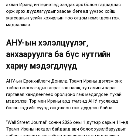
эхлэн Иранд интернэтэд хандах эрх болон гадаадаас
орж ирэх дуудлагуудыг хаасан бөгөөд үүнээс хойш
жагсаалын үеийн хохирлын тоо огцом нэмэгдсэн гэж
мэдээлжээ.
АНУ-ын хэлэлцүүлэг,
анхааруулга ба бүс нутгийн
хариу мэдэгдлүүд
АНУ-ын Ерөнхийлөгч Доналд Трамп Ираны дэглэм энх
тайван жагсагчдын эсрэг гал нээж, хүн амины хэрэг
гаргавал хөндлөнгөөс оролцоно гэж мэдэгдсэн тухай
мэдээлэв. Тэр мөн Ираны ард түмэнд АНУ туслахад
бэлэн гэдгийг сүүлд онцолсон гэж дурдсан байна.
“Wall Street Journal” сонин 2026 оны 1 дүгээр сарын 11-нд
Трамп Ираны нөхцөл байдалд авч болох хувилбаруудыг
албан тушаалтнуудтайгаа хэлэлцсэн гэж мэдээлжээ.