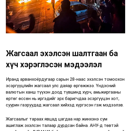
Жагсаал эхэлсэн шалтгаан ба
хүч хэрэглэсэн мэдээлэл
Иранд арванхоёрдугаар сарын 28-наас эхэлсэн томоохон
эсэргүүцлийн жагсаал улс даяар өргөжжээ. Үндэсний
валютын ханш түүхэн доод түвшинд хүрч, амьжиргааны
өртөг өссөн нь иргэдийг эрх баригчдаа эсэргүүцэн хот,
суурин газруудад жагсаал хийхэд хүргэсэн гэж мэдээлэв.
Жагсаалыг тараах явцад цагдаа нар жинхэнэ сум
ашиглаж эхэлсэн талаар дурдсан байна. АНУ-д төвтэй