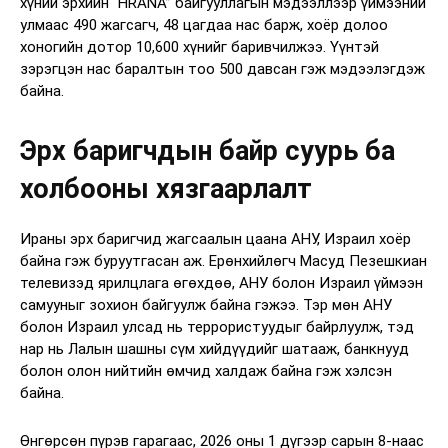
хүний эрхийн “HRANA” байгууллагын мэдээллээр үймээний
улмаас 490 жагсагч, 48 цагдаа нас барж, хоёр долоо
хоногийн дотор 10,600 хүнийг баривчилжээ. Үүнтэй
зэрэгцэн нас баралтын тоо 500 давсан гэж мэдээлэгдэж
байна.
Эрх баригчдын байр суурь ба
холбооны хязгаарлалт
Ираны эрх баригчид жагсаалын цаана АНУ, Израил хоёр
байна гэж буруутгасан аж. Ерөнхийлөгч Масуд Пезешкиан
телевизэд ярилцлага өгөхдөө, АНУ болон Израил үймээн
самууныг зохион байгуулж байна гэжээ. Тэр мөн АНУ
болон Израил улсад нь террористуудыг байрлуулж, тэд
нар нь Лалын шашны сүм хийдүүдийг шатааж, банкнууд
болон олон нийтийн өмчид халдаж байна гэж хэлсэн
байна.
Өнгөрсөн пүрэв гарагаас, 2026 оны 1 дүгээр сарын 8-наас