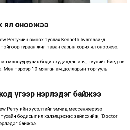
х ял оноожээ
hew Perry-ийн өмнөх туслах Kenneth Iwamasa-д
тойгоор гурван жил таван сарын хорих ял оноожээ.
ан мансууруулах бодис худалдан авч, түүнийг биед нь
а. Мөн тэрээр 10 мянган ам.долларын торгууль
код үгээр нэрлэдэг байжээ
ew Perry-ийн хүсэлтийг эмчид мессенжерээр
 тухайн бодисыг ил хэлэлцэхээс зайлсхийж, “Doctor
 нэрлэдэг байжээ.