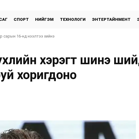
САГ
СПОРТ
НИЙГЭМ
ТЕХНОЛОГИ
ЭНТЕРТАЙНМЕНТ
эр сарын 16-нд нээлтээ хийнэ
үхлийн хэрэгт шинэ ший
руй хоригдоно
хуваалцах