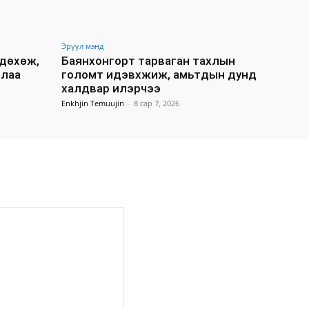
Эрүүл мэнд
 дөхөж,
Баянхонгорт тарваган тахлын
длаа
голомт идэвхжиж, амьтдын дунд
халдвар илэрчээ
Enkhjin Temuujin
-
8 сар 7, 2026