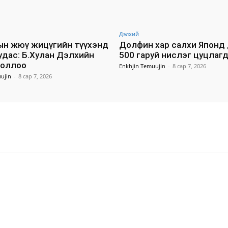
Дэлхий
н жюү жицүгийн түүхэнд
Долфин хар салхи Японд
удас: Б.Хулан Дэлхийн
500 гаруй нислэг цуцлаг
боллоо
Enkhjin Temuujin
-
8 сар 7, 2026
ujin
-
8 сар 7, 2026