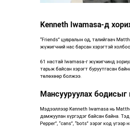
Kenneth Iwamasa-д хори
“Friends” цувралын од, талийгаач Matt
жүжигчний нас барсан хэрэгтэй холбоо
61 настай Iwamasa-г жүжигчинд зориул
тарьж байсан хэрэгт буруутгасан байн
төлөхөөр болжээ.
Мансууруулах бодисыг 
Мэдээллээр Kenneth Iwamasa нь Matth
дамжуулан хүргэдэг байсан байна. Тэд
Pepper”, “cans”, “bots” зэрэг код үгээр