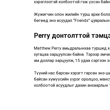
хэрэглээтэй холбоотой гэж үзсэн байн
Жүжигчин олон жилийн турш архи бол
бөгөөд энэ асуудал “Friends” цувралы
Perry донтолттой тэмц
Matthew Perry амьдралынхаа туршид х
хугацаа зарцуулсан байна. Тэрээр эмчи
ам.доллар зарцуулж, 15 удаа сэргээн 
Түүний нас барсан хэрэгт гарсан энэ 
байсан хүмүүсийн үүрэг оролцоо, манс
холбоотой асуудлыг дахин анхаарлын 