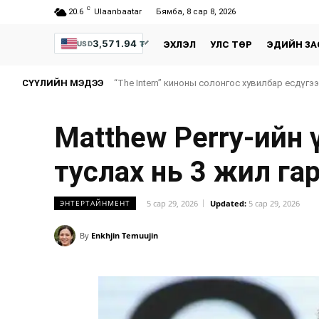
C
20.6
Ulaanbaatar
Бямба, 8 сар 8, 2026
3,571.94
₮
USD
ЭХЛЭЛ
УЛС ТӨР
ЭДИЙН ЗА
СҮҮЛИЙН МЭДЭЭ
“The Intern” киноны солонгос хувилбар есдүгэ
Matthew Perry-ийн 
туслах нь 3 жил га
5 сар 29, 2026
Updated:
5 сар 29, 2026
ЭНТЕРТАЙНМЕНТ
By
Enkhjin Temuujin