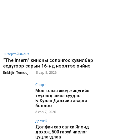
Энтертайнмент
“The Intern” киноны солонгос хувилбар
есдүгээр сарын 16-нд нээлтээ хийнэ
Enkhjin Temuujin
-
8 сар 8, 2026
Спорт
Монголын жюү жицүгийн
түүхэнд шинэ хуудас:
Б.Хулан Дэлхийн аварга
боллоо
8 сар 7, 2026
Дэлхий
Долфин хар салхи Японд
дөхөж, 500 гаруй нислэг
цуцлагдлаа