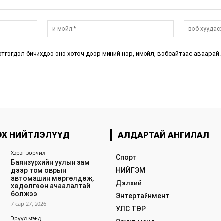
нэр:*
и-
мэйл:*
этгэгдэл бичихдээ энэ хөтөч дээр миний нэр, имэйл, вэбсайтаас аваарай.
ОХ НИЙТЛЭЛҮҮД
АЛДАРТАЙ АНГИЛАЛ
Хэрэг зөрчил
Спорт
Баянзүрхийн уулын зам
дээр том оврын
НИЙГЭМ
автомашин мөргөлдөж,
Дэлхий
хөдөлгөөн ачаалалтай
болжээ
Энтертайнмент
7 сар 27, 2026
УЛС ТӨР
Эрүүл мэнд