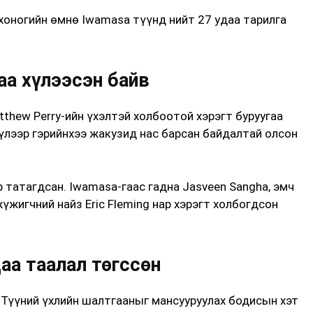
 хоногийн өмнө Iwamasa түүнд нийт 27 удаа тарилга
аа хүлээсэн байв
thew Perry-ийн үхэлтэй холбоотой хэрэгт буруугаа
үлээр гэрийнхээ жакузид нас барсан байдалтай олсон
р татагдсан. Iwamasa-гаас гадна Jasveen Sangha, эмч
жүжигчний найз Eric Fleming нар хэрэгт холбогдсон
даа таалал төгссөн
. Түүний үхлийн шалтгааныг мансууруулах бодисын хэт