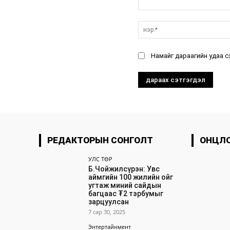
санал:
Намайг дараагийн удаа с
РЕДАКТОРЫН СОНГОЛТ
ОНЦЛ
УЛС ТӨР
Б.Чойжилсүрэн: Увс
аймгийн 100 жилийн ойг
угтаж миний сайдын
багцаас ₮2 тэрбумыг
зарцуулсан
7 сар 30, 2025
Энтертайнмент