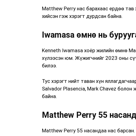
Matthew Perry нас барахаас ердөө тав
хийсэн гэж хэрэгт дурдсан байна.
Iwamasa өмнө нь бурууг
Kenneth Iwamasa хоёр жилийн өмнө Mat
хүлээсэн юм. Жүжигчнийг 2023 оны сү
билээ.
Тус хэрэгт нийт таван хүн яллагдагчаа
Salvador Plasencia, Mark Chavez болон 
байна.
Matthew Perry 55 насан
Matthew Perry 55 насандаа нас барсан