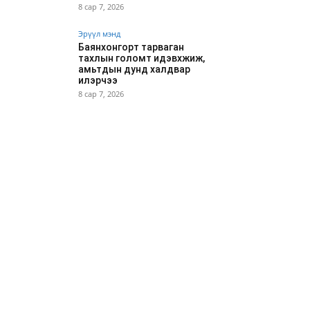
8 сар 7, 2026
Эрүүл мэнд
Баянхонгорт тарваган
тахлын голомт идэвхжиж,
амьтдын дунд халдвар
илэрчээ
8 сар 7, 2026