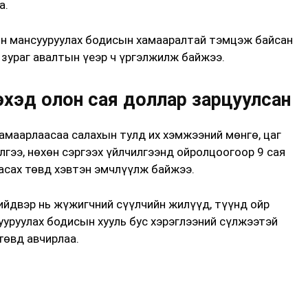
а.
он мансууруулах бодисын хамааралтай тэмцэж байсан
н зураг авалтын үеэр ч үргэлжилж байжээ.
эхэд олон сая доллар зарцуулсан
амаарлаасаа салахын тулд их хэмжээний мөнгө, цаг
лгээ, нөхөн сэргээх үйлчилгээнд ойролцоогоор 9 сая
засах төвд хэвтэн эмчлүүлж байжээ.
шийдвэр нь жүжигчний сүүлчийн жилүүд, түүнд ойр
ууруулах бодисын хууль бус хэрэглээний сүлжээтэй
төвд авчирлаа.