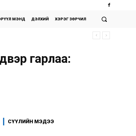
ЭРҮҮЛ МЭНД
ДЭЛХИЙ
ХЭРЭГ ЗӨРЧИЛ
двэр гарлаа:
Facebook
X
WhatsApp
СҮҮЛИЙН МЭДЭЭ