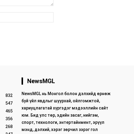
вэб
хуудас:
NewsMGL
NewsMGL нь Монгол болон дэлхийд өрнөж
832
буй үйл явдлыг шуурхай, ойлгомжтой,
547
хариуцлагатай хүргэдэг мэдээллийн сайт
465
юм. Бид улс төр, эдийн засаг, нийгэм,
356
спорт, технологи, энтертайнмент, эрүүл
268
мэнд, дэлхий, хэрэг зөрчил зэрэг гол