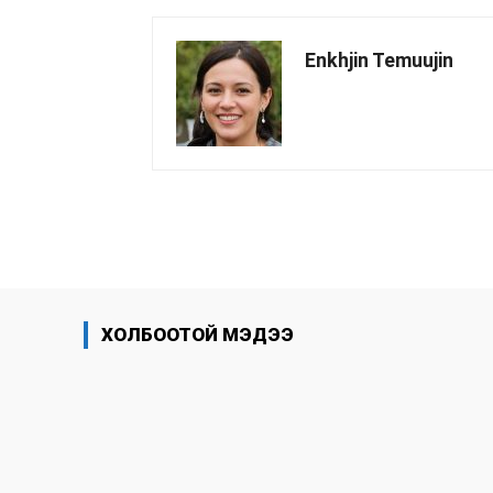
Enkhjin Temuujin
хуваалцах
ХОЛБООТОЙ МЭДЭЭ