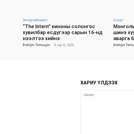
Энтертайнмент
Спорт
“The Intern” киноны солонгос
Монголы
хувилбар есдүгээр сарын 16-нд
шинэ ху
нээлтээ хийнэ
аварга 
Enkhjin Temuujin
-
8 сар 8, 2026
Enkhjin Temu
ХАРИУ ҮЛДЭЭХ