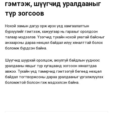
гэмтэж, шүүгчид уралдааныг
түр зогсоов
Нохой замын дагуу орж ирэх үед хамгаалалтын
бүрхүүлийг гэмтээж, хажуугаар нь гарахыг оролдсон
талаар мэдээлэв. Үзэгчид тухайн нохой уяатай байсныг
анзаарсны дараа нөхцөл байдал илүү хяналттай болох
боломж бүрдсэн байна.
Шүүгчид шуурхай оролцож, аюулгүй байдлын үүднээс
уралдааны явцыг түр хугацаанд зогсоон хяналтдаа
авжээ. Тухайн үед тамирчид гэмтээгүй бөгөөд нөхцөл
байдал тогтворжсоны дараа уралдааныг үргэлжлүүлэх
боломжтой болсон гэж мэдээлсэн байна.