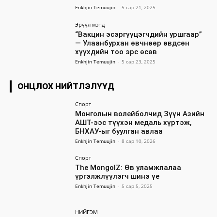
Enkhjin Temuujin
-
5 сар 21, 2025
Эрүүл мэнд
“Вакцин эсэргүүцэгчдийн уршгаар”
— Улаанбурхан өвчнөөр өвдсөн
хүүхдийн тоо эрс өсөв
Enkhjin Temuujin
-
5 сар 23, 2025
ОНЦЛОХ НИЙТЛЭЛҮҮД
Спорт
Монголын волейболчид Зүүн Азийн
АШТ-ээс түүхэн медаль хүртэж,
БНХАУ-ыг буулган авлаа
Enkhjin Temuujin
-
8 сар 10, 2026
Спорт
The MongolZ: Өв уламжлалаа
үргэлжлүүлэгч шинэ үе
Enkhjin Temuujin
-
5 сар 5, 2025
НИЙГЭМ