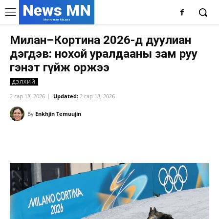
News MN
Монголын Мэдээ
Милан–Кортина 2026-д дуулиан
дэгдэв: нохой уралдааны зам руу
гэнэт гүйж оржээ
ДЭЛХИЙ
2 сар 18, 2026
Updated:
2 сар 18, 2026
By
Enkhjin Temuujin
Facebook
X
WhatsApp