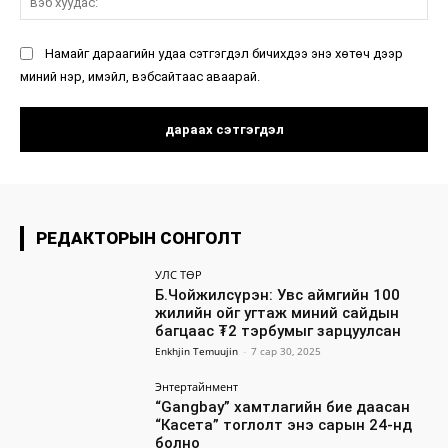
ху
Намайг дараагийн удаа сэтгэгдэл бичихдээ энэ хөтөч дээр
миний нэр, имэйл, вэбсайтаас аваарай.
РЕДАКТОРЫН СОНГОЛТ
УЛС ТӨР
Б.Чойжилсүрэн: Увс аймгийн 100
жилийн ойг угтаж миний сайдын
багцаас ₮2 тэрбумыг зарцуулсан
Enkhjin Temuujin
-
7 сар 30, 2025
Энтертайнмент
“Gangbay” хамтлагийн бие даасан
“Касета” тоглолт энэ сарын 24-нд
болно