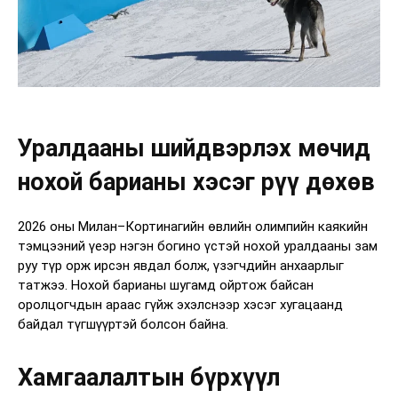
Уралдааны шийдвэрлэх мөчид
нохой барианы хэсэг рүү дөхөв
2026 оны Милан–Кортинагийн өвлийн олимпийн каякийн
тэмцээний үеэр нэгэн богино үстэй нохой уралдааны зам
руу түр орж ирсэн явдал болж, үзэгчдийн анхаарлыг
татжээ. Нохой барианы шугамд ойртож байсан
оролцогчдын араас гүйж эхэлснээр хэсэг хугацаанд
байдал түгшүүртэй болсон байна.
Хамгаалалтын бүрхүүл