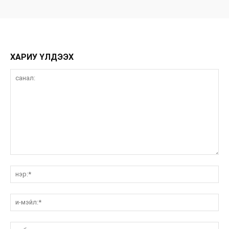
ХАРИУ ҮЛДЭЭХ
санал:
нэ
и-
мэ
вэ