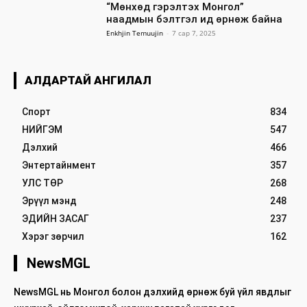
“Мөнхөд гэрэлтэх Монгол”
наадмын бэлтгэл ид өрнөж байна
Enkhjin Temuujin
-
7 сар 7, 2025
АЛДАРТАЙ АНГИЛАЛ
Спорт
834
НИЙГЭМ
547
Дэлхий
466
Энтертайнмент
357
УЛС ТӨР
268
Эрүүл мэнд
248
ЭДИЙН ЗАСАГ
237
Хэрэг зөрчил
162
NewsMGL
NewsMGL нь Монгол болон дэлхийд өрнөж буй үйл явдлыг