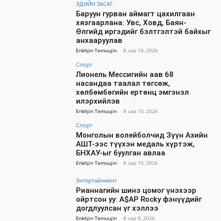
ЭДИЙН ЗАСАГ
Баруун гурван аймагт цахилгаан
хязгаарлана: Увс, Ховд, Баян-
Өлгийд иргэдийг бэлтгэлтэй байхыг
анхааруулав
Enkhjin Temuujin
-
8 сар 10, 2026
Спорт
Лионель Мессигийн аав 68
насандаа таалал төгсөж,
хөлбөмбөгийн ертөнц эмгэнэл
илэрхийлэв
Enkhjin Temuujin
-
8 сар 10, 2026
Спорт
Монголын волейболчид Зүүн Азийн
АШТ-ээс түүхэн медаль хүртэж,
БНХАУ-ыг буулган авлаа
Enkhjin Temuujin
-
8 сар 10, 2026
Энтертайнмент
Рианнагийн шинэ цомог үнэхээр
ойртсон уу: A$AP Rocky фэнүүдийг
догдлуулсан үг хэллээ
Enkhjin Temuujin
-
8 сар 9, 2026