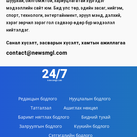
шуурхай, ойлгомжтой, хариуцлагатай хүргэдэг
мэдээллийн сайт юм. Бид улс төр, эдийн засаг, нийгэм,
спорт, технологи, энтертайнмент, эрүүл мэнд, дэлхий,
хэрэг зөрчил зэрэг гол сэдвээр өдөр бүр мэдээлэл
нийтэлдэг.
Санал хүсэлт, засварын хүсэлт, хамтын ажиллагаа
contact@newsmgl.com
24/7
newsmgl.com
Редакцын бодлого
Нууцлалын бодлого
Татгалзал
Ашиглах нөхцөл
Баримт нягтлах бодлого
Бидний тухай
Залруулгын бодлого
Күүкийн бодлого
Сэтгэгдлийн бодлого