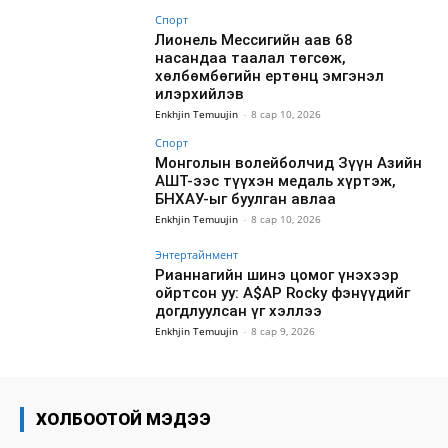
Спорт
Лионель Мессигийн аав 68
насандаа таалал төгсөж,
хөлбөмбөгийн ертөнц эмгэнэл
илэрхийлэв
Enkhjin Temuujin
-
8 сар 10, 2026
Спорт
Монголын волейболчид Зүүн Азийн
АШТ-ээс түүхэн медаль хүртэж,
БНХАУ-ыг буулган авлаа
Enkhjin Temuujin
-
8 сар 10, 2026
Энтертайнмент
Рианнагийн шинэ цомог үнэхээр
ойртсон уу: A$AP Rocky фэнүүдийг
догдлуулсан үг хэллээ
Enkhjin Temuujin
-
8 сар 9, 2026
ХОЛБООТОЙ МЭДЭЭ