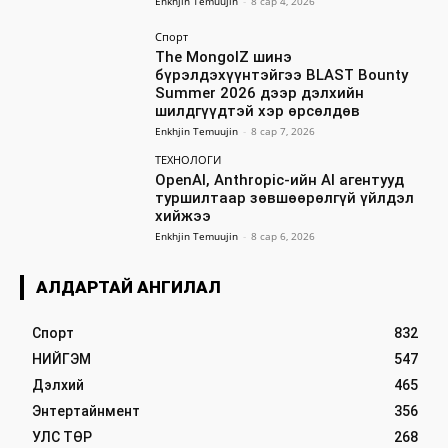
Enkhjin Temuujin
-
8 сар 4, 2026
Спорт
The MongolZ шинэ
бүрэлдэхүүнтэйгээ BLAST Bounty
Summer 2026 дээр дэлхийн
шилдгүүдтэй хэр өрсөлдөв
Enkhjin Temuujin
-
8 сар 7, 2026
ТЕХНОЛОГИ
OpenAI, Anthropic-ийн AI агентууд
туршилтаар зөвшөөрөлгүй үйлдэл
хийжээ
Enkhjin Temuujin
-
8 сар 6, 2026
АЛДАРТАЙ АНГИЛАЛ
Спорт
832
НИЙГЭМ
547
Дэлхий
465
Энтертайнмент
356
УЛС ТӨР
268