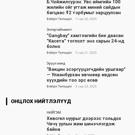
Б.Чойжилсүрэн: Увс аймгийн 100
жилийн ойг угтаж миний сайдын
багцаас ₮2 тэрбумыг зарцуулсан
Enkhjin Temuujin
-
7 сар 30, 2025
Энтертайнмент
“Gangbay” хамтлагийн бие даасан
“Касета” тоглолт энэ сарын 24-нд
болно
Enkhjin Temuujin
-
5 сар 21, 2025
Эрүүл мэнд
“Вакцин эсэргүүцэгчдийн уршгаар”
— Улаанбурхан өвчнөөр өвдсөн
хүүхдийн тоо эрс өсөв
Enkhjin Temuujin
-
5 сар 23, 2025
ОНЦЛОХ НИЙТЛЭЛҮҮД
НИЙГЭМ
Хөвсгөл нуурыг дээрээс тольдох
Чөчү уулын жим шинэчлэгдэж
байна