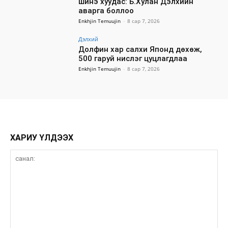
шинэ хуудас: Б.Хулан Дэлхийн
аварга боллоо
Enkhjin Temuujin
-
8 сар 7, 2026
Дэлхий
Долфин хар салхи Японд дөхөж,
500 гаруй нислэг цуцлагдлаа
Enkhjin Temuujin
-
8 сар 7, 2026
ХАРИУ ҮЛДЭЭХ