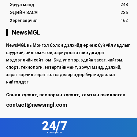
Эрүүл мэнд
248
ЭДИЙН ЗАСАГ
236
Хэрэг зөрчил
162
NewsMGL
NewsMGL нь Монгол болон дэлхийд өрнөж буй үйл явдлыг
шуурхай, ойлгомжтой, хариуцлагатай хүргэдэг
мэдээллийн сайт юм. Бид улс төр, эдийн засаг, нийгэм,
спорт, технологи, энтертайнмент, эрүүл мэнд, дэлхий,
хэрэг зөрчил зэрэг гол сэдвээр өдөр бүр мэдээлэл
нийтэлдэг.
Санал хүсэлт, засварын хүсэлт, хамтын ажиллагаа
contact@newsmgl.com
24/7
newsmgl.com