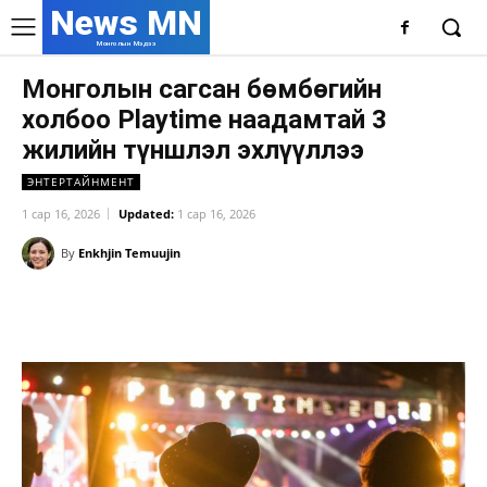
News MN
Монголын Мэдээ
Монголын сагсан бөмбөгийн
холбоо Playtime наадамтай 3
жилийн түншлэл эхлүүллээ
ЭНТЕРТАЙНМЕНТ
1 сар 16, 2026
Updated:
1 сар 16, 2026
By
Enkhjin Temuujin
Facebook
X
WhatsApp