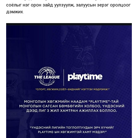
соёлыг нэг орон зайд уулзуулж, залуусын эерэг оролцоог
дэмжих.