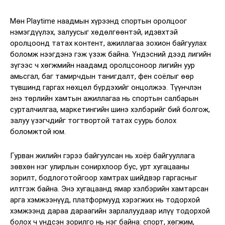
Мөн Playtime наадмын хүрээнд спортын оролцоог
нэмэгдүүлэх, залуусыг хөдөлгөөнтэй, идэвхтэй
оролцоонд татах контент, ажиллагаа зохион байгуулах
боломж нээгдэнэ гэж үзэж байна. Үндэсний дээд лигийн
зүгээс ч хөгжмийн наадамд оролцсоноор лигийн уур
амьсгал, баг тамирчдын танигдалт, фен соёлыг өөр
түвшинд гаргах нөхцөл бүрдэхийг онцолжээ. Түүнчлэн
энэ төрлийн хамтын ажиллагаа нь спортын салбарын
сурталчилгаа, маркетингийн шинэ хэлбэрийг бий болгож,
залуу үзэгчдийг тогтвортой татах суурь болох
боломжтой юм.
Гурван жилийн гэрээ байгуулсан нь хоёр байгууллага
зөвхөн нэг улирлын сонирхлоор бус, урт хугацааны
зорилт, бодлоготойгоор хамтрах шийдвэр гаргасныг
илтгэж байна. Энэ хугацаанд ямар хэлбэрийн хамтарсан
арга хэмжээнүүд, платформууд хэрэгжих нь тодорхой
хэмжээнд дараа дараагийн зарлалуудаар илүү тодорхой
болох ч үндсэн зорилго нь нэг байна: спорт, хөгжим,