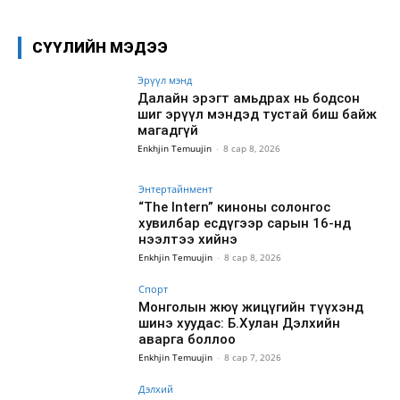
СҮҮЛИЙН МЭДЭЭ
Эрүүл мэнд
Далайн эрэгт амьдрах нь бодсон
шиг эрүүл мэндэд тустай биш байж
магадгүй
Enkhjin Temuujin
-
8 сар 8, 2026
Энтертайнмент
“The Intern” киноны солонгос
хувилбар есдүгээр сарын 16-нд
нээлтээ хийнэ
Enkhjin Temuujin
-
8 сар 8, 2026
Спорт
Монголын жюү жицүгийн түүхэнд
шинэ хуудас: Б.Хулан Дэлхийн
аварга боллоо
Enkhjin Temuujin
-
8 сар 7, 2026
Дэлхий