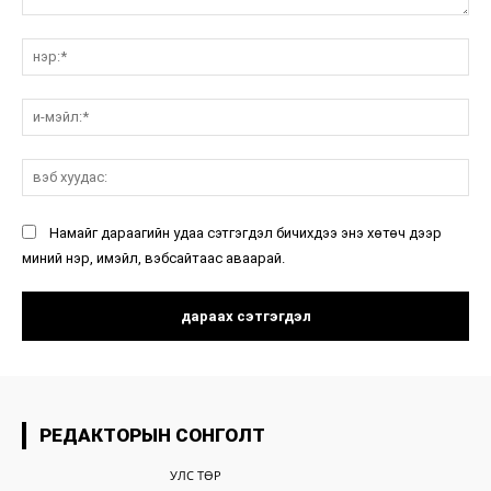
санал:
нэ
и-
мэ
вэ
ху
Намайг дараагийн удаа сэтгэгдэл бичихдээ энэ хөтөч дээр
миний нэр, имэйл, вэбсайтаас аваарай.
РЕДАКТОРЫН СОНГОЛТ
УЛС ТӨР