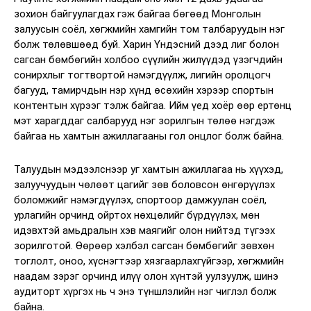
зохион байгуулагдах гэж байгаа бөгөөд Монголын
залуусын соёл, хөгжмийн хамгийн том талбаруудын нэг
болж төлөвшөөд буй. Харин Үндэсний дээд лиг болон
сагсан бөмбөгийн холбоо сүүлийн жилүүдэд үзэгчдийн
сонирхлыг тогтвортой нэмэгдүүлж, лигийн оролцогч
багууд, тамирчдын нэр хүнд өсөхийн хэрээр спортын
контентын хүрээг тэлж байгаа. Ийм үед хоёр өөр ертөнц
мэт харагддаг салбарууд нэг зорилгын төлөө нэгдэж
байгаа нь хамтын ажиллагааны гол онцлог болж байна.
Талуудын мэдээлснээр уг хамтын ажиллагаа нь хүүхэд,
залуучуудын чөлөөт цагийг зөв боловсон өнгөрүүлэх
боломжийг нэмэгдүүлэх, спортоор дамжуулан соёл,
урлагийн орчинд ойртох нөхцөлийг бүрдүүлэх, мөн
идэвхтэй амьдралын хэв маягийг олон нийтэд түгээх
зорилготой. Өөрөөр хэлбэл сагсан бөмбөгийг зөвхөн
тоглолт, оноо, хүснэгтээр хязгаарлахгүйгээр, хөгжмийн
наадам зэрэг орчинд илүү олон хүнтэй уулзуулж, шинэ
аудиторт хүргэх нь ч энэ түншлэлийн нэг чиглэл болж
байна.