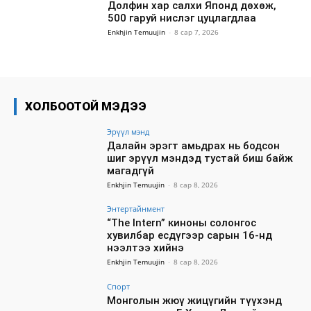
Долфин хар салхи Японд дөхөж,
500 гаруй нислэг цуцлагдлаа
Enkhjin Temuujin
-
8 сар 7, 2026
ХОЛБООТОЙ МЭДЭЭ
Эрүүл мэнд
Далайн эрэгт амьдрах нь бодсон
шиг эрүүл мэндэд тустай биш байж
магадгүй
Enkhjin Temuujin
-
8 сар 8, 2026
Энтертайнмент
“The Intern” киноны солонгос
хувилбар есдүгээр сарын 16-нд
нээлтээ хийнэ
Enkhjin Temuujin
-
8 сар 8, 2026
Спорт
Монголын жюү жицүгийн түүхэнд