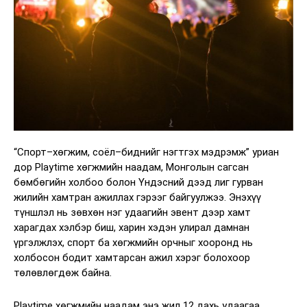
“Спорт–хөгжим, соёл–биднийг нэгтгэх мэдрэмж” уриан
дор Playtime хөгжмийн наадам, Монголын сагсан
бөмбөгийн холбоо болон Үндэсний дээд лиг гурван
жилийн хамтран ажиллах гэрээг байгуулжээ. Энэхүү
түншлэл нь зөвхөн нэг удаагийн эвент дээр хамт
харагдах хэлбэр биш, харин хэдэн улирал дамнан
үргэлжлэх, спорт ба хөгжмийн орчныг хооронд нь
холбосон бодит хамтарсан ажил хэрэг болохоор
төлөвлөгдөж байна.
Playtime хөгжмийн наадам энэ жил 12 дахь удаагаа