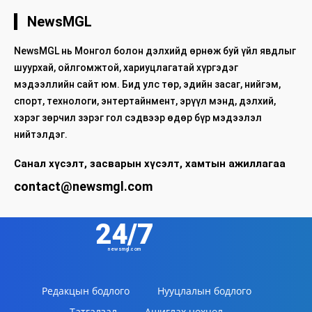
NewsMGL
NewsMGL нь Монгол болон дэлхийд өрнөж буй үйл явдлыг
шуурхай, ойлгомжтой, хариуцлагатай хүргэдэг
мэдээллийн сайт юм. Бид улс төр, эдийн засаг, нийгэм,
спорт, технологи, энтертайнмент, эрүүл мэнд, дэлхий,
хэрэг зөрчил зэрэг гол сэдвээр өдөр бүр мэдээлэл
нийтэлдэг.
Санал хүсэлт, засварын хүсэлт, хамтын ажиллагаа
contact@newsmgl.com
24/7
newsmgl.com
Редакцын бодлого
Нууцлалын бодлого
Татгалзал
Ашиглах нөхцөл