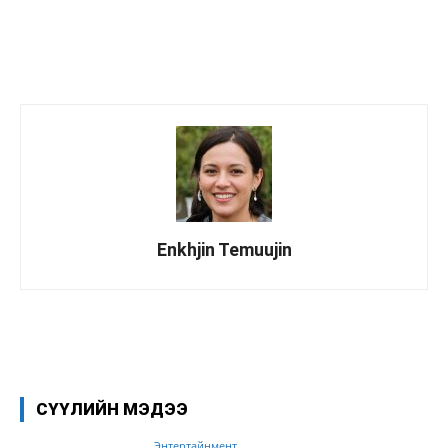
Enkhjin Temuujin
Facebook
X
WhatsApp
СҮҮЛИЙН МЭДЭЭ
Энтертайнмент