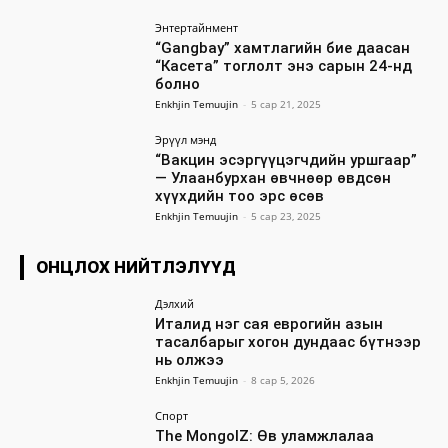
Энтертайнмент
“Gangbay” хамтлагийн бие даасан
“Касета” тоглолт энэ сарын 24-нд
болно
Enkhjin Temuujin
-
5 сар 21, 2025
Эрүүл мэнд
“Вакцин эсэргүүцэгчдийн уршгаар”
— Улаанбурхан өвчнөөр өвдсөн
хүүхдийн тоо эрс өсөв
Enkhjin Temuujin
-
5 сар 23, 2025
ОНЦЛОХ НИЙТЛЭЛҮҮД
Дэлхий
Италид нэг сая еврогийн азын
тасалбарыг хогон дундаас бүтнээр
нь олжээ
Enkhjin Temuujin
-
8 сар 5, 2026
Спорт
The MongolZ: Өв уламжлалаа