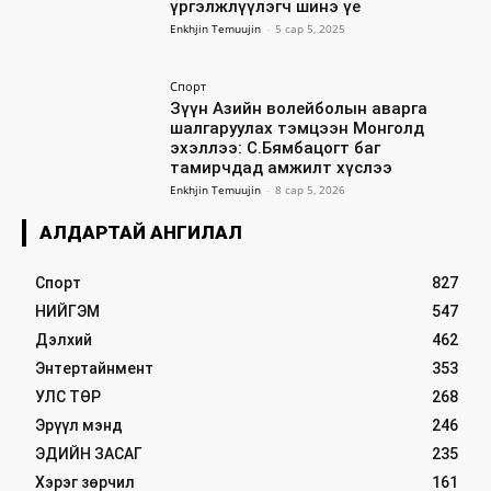
үргэлжлүүлэгч шинэ үе
Enkhjin Temuujin
-
5 сар 5, 2025
Спорт
Зүүн Азийн волейболын аварга
шалгаруулах тэмцээн Монголд
эхэллээ: С.Бямбацогт баг
тамирчдад амжилт хүслээ
Enkhjin Temuujin
-
8 сар 5, 2026
АЛДАРТАЙ АНГИЛАЛ
Спорт
827
НИЙГЭМ
547
Дэлхий
462
Энтертайнмент
353
УЛС ТӨР
268
Эрүүл мэнд
246
ЭДИЙН ЗАСАГ
235
Хэрэг зөрчил
161