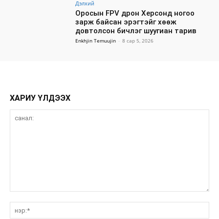
Дэлхий
Оросын FPV дрон Херсонд ногоо
зарж байсан эрэгтэйг хөөж
довтолсон бичлэг шуугиан тарив
Enkhjin Temuujin
-
8 сар 5, 2026
ХАРИУ ҮЛДЭЭХ
санал:
нэ