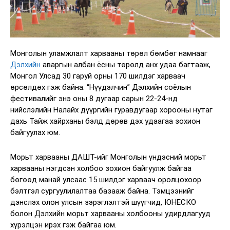
Монголын уламжлалт харвааны төрөл бөмбөг намнааг
Дэлхийн
аваргын албан ёсны төрөлд анх удаа багтааж,
Монгол Улсад 30 гаруй орны 170 шилдэг харваач
өрсөлдөх гэж байна. “Нүүдэлчин” Дэлхийн соёлын
фестивалийг энэ оны 8 дугаар сарын 22-24-нд
нийслэлийн Налайх дүүргийн гуравдугаар хорооны нутаг
дахь Тайж хайрханы бэлд дөрөв дэх удаагаа зохион
байгуулах юм.
Морьт харвааны ДАШТ-ийг Монголын үндэсний морьт
харвааны нэгдсэн холбоо зохион байгуулж байгаа
бөгөөд манай улсаас 15 шилдэг харваач оролцохоор
бэлтгэл сургуулилалтаа базааж байна. Тэмцээнийг
дэнслэх олон улсын зэрэглэлтэй шүүгчид, ЮНЕСКО
болон Дэлхийн морьт харвааны холбооны удирдлагууд
хүрэлцэн ирэх гэж байгаа юм.