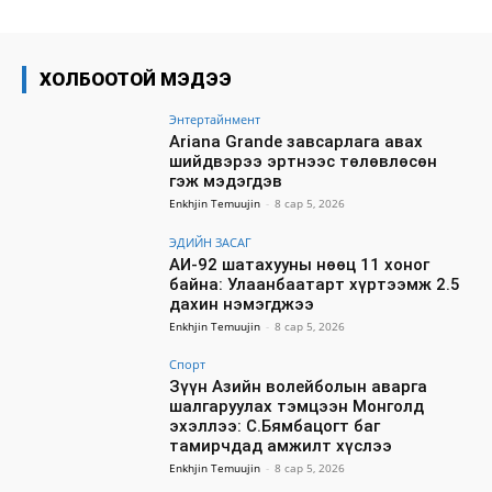
ХОЛБООТОЙ МЭДЭЭ
Энтертайнмент
Ariana Grande завсарлага авах
шийдвэрээ эртнээс төлөвлөсөн
гэж мэдэгдэв
Enkhjin Temuujin
-
8 сар 5, 2026
ЭДИЙН ЗАСАГ
АИ-92 шатахууны нөөц 11 хоног
байна: Улаанбаатарт хүртээмж 2.5
дахин нэмэгджээ
Enkhjin Temuujin
-
8 сар 5, 2026
Спорт
Зүүн Азийн волейболын аварга
шалгаруулах тэмцээн Монголд
эхэллээ: С.Бямбацогт баг
тамирчдад амжилт хүслээ
Enkhjin Temuujin
-
8 сар 5, 2026