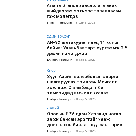
Ariana Grande завсарлага авах
шийдвэрээ эртнээс төлөвлөсөн
гэж мэдэгдэв
Enkhjin Temuujin
-
8 сар 5, 2026
ЭДИЙН ЗАСАГ
АИ-92 шатахууны нөөц 11 хоног
байна: Улаанбаатарт хүртээмж 2.5
дахин нэмэгджээ
Enkhjin Temuujin
-
8 сар 5, 2026
Спорт
Зүүн Азийн волейболын аварга
шалгаруулах тэмцээн Монголд
эхэллээ: С.Бямбацогт баг
тамирчдад амжилт хүслээ
Enkhjin Temuujin
-
8 сар 5, 2026
Дэлхий
Оросын FPV дрон Херсонд ногоо
зарж байсан эрэгтэйг хөөж
довтолсон бичлэг шуугиан тарив
Enkhjin Temuujin
-
8 сар 5, 2026