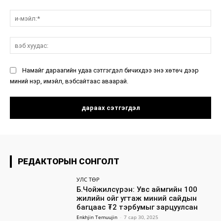
и-
мэ
вэ
ху
Намайг дараагийн удаа сэтгэгдэл бичихдээ энэ хөтөч дээр
миний нэр, имэйл, вэбсайтаас аваарай.
РЕДАКТОРЫН СОНГОЛТ
УЛС ТӨР
Б.Чойжилсүрэн: Увс аймгийн 100
жилийн ойг угтаж миний сайдын
багцаас ₮2 тэрбумыг зарцуулсан
Enkhjin Temuujin
-
7 сар 30, 2025