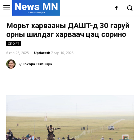
News MN
Монголын Мэдээ
Морьт харвааны ДАШТ-д 30 гаруй
орны шилдэг харваач цэц сорино
СПОРТ
6 сар 25, 2025
Updated:
7 сар 10, 2025
By
Enkhjin Temuujin
Facebook
X
WhatsApp