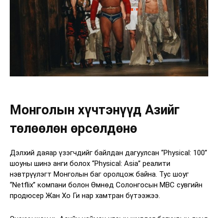
Монголын хүчтэнүүд Азийг
төлөөлөн өрсөлдөнө
Дэлхий даяар үзэгчдийг байлдан дагуулсан “Physical: 100”
шоуны шинэ анги болох “Physical: Asia” реалити
нэвтрүүлэгт Монголын баг оролцож байна. Тус шоуг
“Netflix” компани болон Өмнөд Солонгосын MBC сувгийн
продюсер Жан Хо Ги нар хамтран бүтээжээ.