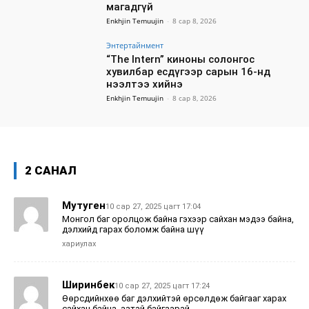
магадгүй
Enkhjin Temuujin
-
8 сар 8, 2026
Энтертайнмент
“The Intern” киноны солонгос
хувилбар есдүгээр сарын 16-нд
нээлтээ хийнэ
Enkhjin Temuujin
-
8 сар 8, 2026
2 САНАЛ
Мутуген
10 сар 27, 2025 цагт 17:04
Монгол баг оролцож байна гэхээр сайхан мэдээ байна,
дэлхийд гарах боломж байна шүү
хариулах
Ширинбек
10 сар 27, 2025 цагт 17:24
Өөрсдийнхөө баг дэлхийтэй өрсөлдөж байгааг харах
сайхан байна, азтай байгаарай