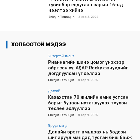
хувилбар есдүгээр сарын 16-нд
нээлтээ хийнэ
Enkhjin Temuujin
-
8 сар 8, 2026
ХОЛБООТОЙ МЭДЭЭ
Энтертайнмент
Рианнагийн шинэ цомог үнэхээр
ойртсон уу: A$AP Rocky фэнүүдийг
догдлуулсан үг хэллээ
Enkhjin Temuujin
-
8 сар 9, 2026
Дэлхий
Казахстан 70 жилийн өмнө устсан
барыг буцаан нутагшуулах түүхэн
төслөө эхлүүллээ
Enkhjin Temuujin
-
8 сар 9, 2026
Эрүүл мэнд
Далайн эрэгт амьдрах нь бодсон
шиг эрүүл мэндэд тустай биш байж