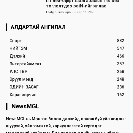
н плей-оффт шалгарахын төлөөх
тоглолтдоо paiN-ийг яллаа
Enkhjin Temuujin
-
8 сар 11, 2025
АЛДАРТАЙ АНГИЛАЛ
Спорт
832
НИЙГЭМ
547
Дэлхий
466
Энтертайнмент
357
УЛС ТӨР
268
Эрүүл мэнд
248
ЭДИЙН ЗАСАГ
236
Хэрэг зөрчил
162
NewsMGL
NewsMGL нь Монгол болон дэлхийд өрнөж буй үйл явдлыг
шуурхай, ойлгомжтой, хариуцлагатай хүргэдэг
мэдээллийн сайт юм. Бид улс төр, эдийн засаг, нийгэм,