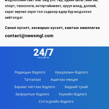
спорт, технологи, энтертайнмент, эрүүл мэнд, дэлхий,
хэрэг зөрчил зэрэг гол сэдвээр өдөр бүр мэдээлэл
нийтэлдэг.
Санал хүсэлт, засварын хүсэлт, хамтын ажиллагаа
contact@newsmgl.com
24/7
newsmgl.com
Редакцын бодлого
Нууцлалын бодлого
Татгалзал
Ашиглах нөхцөл
Баримт нягтлах бодлого
Бидний тухай
Залруулгын бодлого
Күүкийн бодлого
Сэтгэгдлийн бодлого