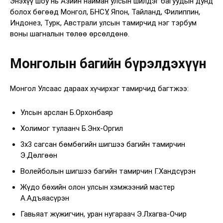
Энэхүү шоу нь Азийн найман улсын шилдэг багуудын дунд
болох бөгөөд Монгол, БНСУ, Япон, Тайланд, Филиппин,
Индонез, Турк, Австрали улсын тамирчид нэг тэрбум
воны шагналын төлөө өрсөлдөнө.
Монголын багийн бүрэлдэхүүн
Монгол Улсаас дараах хүчирхэг тамирчид багтжээ:
Улсын арслан Б.Орхонбаяр
Холимог тулаанч Б.Энх-Оргил
3х3 сагсан бөмбөгийн шигшээ багийн тамирчин
Э.Дөлгөөн
Волейболын шигшээ багийн тамирчин Г.Хандсүрэн
Жүдо бөхийн олон улсын хэмжээний мастер
А.Адъяасүрэн
Гавьяат жүжигчин, уран нугараач Э.Лхагва-Очир