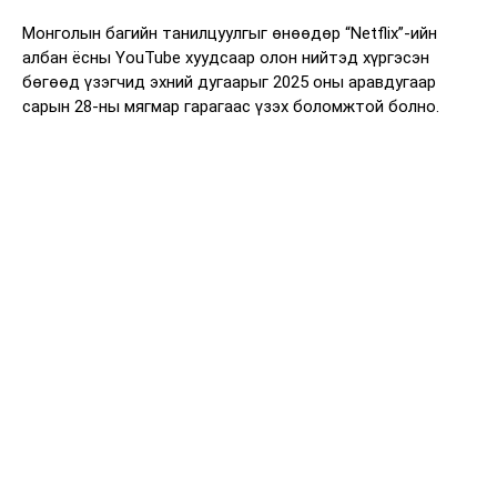
Монголын багийн танилцуулгыг өнөөдөр “Netflix”-ийн
албан ёсны YouTube хуудсаар олон нийтэд хүргэсэн
бөгөөд үзэгчид эхний дугаарыг 2025 оны аравдугаар
сарын 28-ны мягмар гарагаас үзэх боломжтой болно.