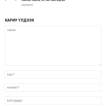
хариулах
ХАРИУ ҮЛДЭЭХ
санал:
нэ
и-
мэ
вэ
ху