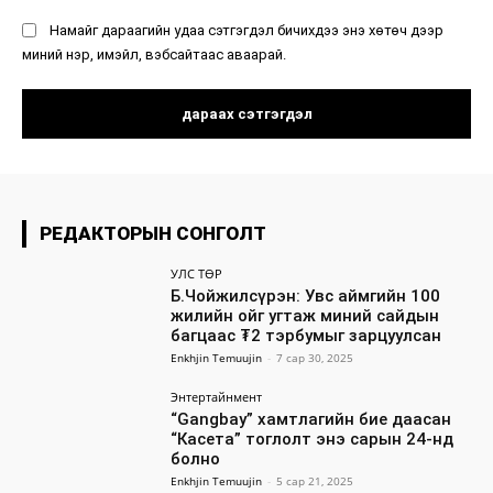
Намайг дараагийн удаа сэтгэгдэл бичихдээ энэ хөтөч дээр
миний нэр, имэйл, вэбсайтаас аваарай.
РЕДАКТОРЫН СОНГОЛТ
УЛС ТӨР
Б.Чойжилсүрэн: Увс аймгийн 100
жилийн ойг угтаж миний сайдын
багцаас ₮2 тэрбумыг зарцуулсан
Enkhjin Temuujin
-
7 сар 30, 2025
Энтертайнмент
“Gangbay” хамтлагийн бие даасан
“Касета” тоглолт энэ сарын 24-нд
болно
Enkhjin Temuujin
-
5 сар 21, 2025