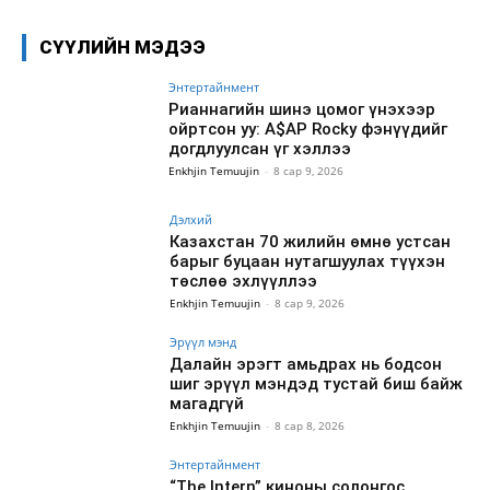
СҮҮЛИЙН МЭДЭЭ
Энтертайнмент
Рианнагийн шинэ цомог үнэхээр
ойртсон уу: A$AP Rocky фэнүүдийг
догдлуулсан үг хэллээ
Enkhjin Temuujin
-
8 сар 9, 2026
Дэлхий
Казахстан 70 жилийн өмнө устсан
барыг буцаан нутагшуулах түүхэн
төслөө эхлүүллээ
Enkhjin Temuujin
-
8 сар 9, 2026
Эрүүл мэнд
Далайн эрэгт амьдрах нь бодсон
шиг эрүүл мэндэд тустай биш байж
магадгүй
Enkhjin Temuujin
-
8 сар 8, 2026
Энтертайнмент
“The Intern” киноны солонгос