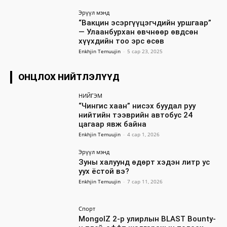
Эрүүл мэнд
“Вакцин эсэргүүцэгчдийн уршгаар”
— Улаанбурхан өвчнөөр өвдсөн
хүүхдийн тоо эрс өсөв
Enkhjin Temuujin
-
5 сар 23, 2025
ОНЦЛОХ НИЙТЛЭЛҮҮД
НИЙГЭМ
“Чингис хаан” нисэх буудал руу
нийтийн тээврийн автобус 24
цагаар явж байна
Enkhjin Temuujin
-
4 сар 1, 2026
Эрүүл мэнд
Зуны халуунд өдөрт хэдэн литр ус
уух ёстой вэ?
Enkhjin Temuujin
-
7 сар 11, 2026
Спорт
MongolZ 2-р улирлын BLAST Bounty-