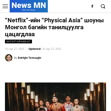
News MN
Монголын Мэдээ
“Netflix”-ийн “Physical Asia” шоуны
Монгол багийн танилцуулга
цацагдлаа
ЭНТЕРТАЙНМЕНТ
10 сар 27, 2025
Updated:
10 сар 27, 2025
By
Enkhjin Temuujin
Facebook
X
WhatsApp