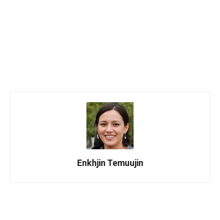
Enkhjin Temuujin
Facebook
X
WhatsApp