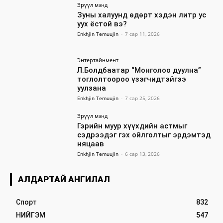
Эрүүл мэнд
Зуны халуунд өдөрт хэдэн литр ус
уух ёстой вэ?
Enkhjin Temuujin
-
7 сар 11, 2026
Энтертайнмент
Л.Болдбаатар “Монголоо дуулна”
тоглолтоороо үзэгчидтэйгээ
уулзана
Enkhjin Temuujin
-
7 сар 25, 2026
Эрүүл мэнд
Гэрийн муур хүүхдийн астмыг
сэдрээдэг гэх ойлголтыг эрдэмтэд
няцаав
Enkhjin Temuujin
-
6 сар 13, 2026
АЛДАРТАЙ АНГИЛАЛ
Спорт
832
НИЙГЭМ
547