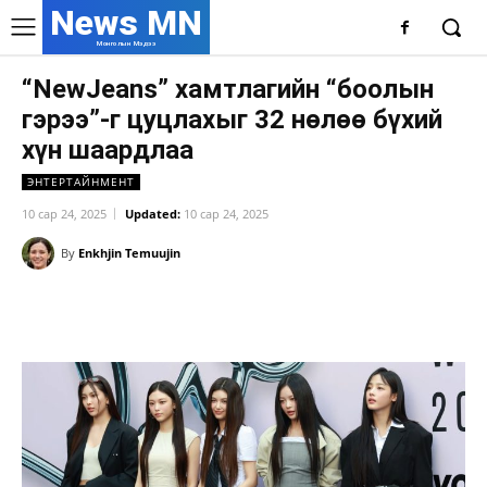
News MN
Монголын Мэдээ
“NewJeans” хамтлагийн “боолын
гэрээ”-г цуцлахыг 32 нөлөө бүхий
хүн шаардлаа
ЭНТЕРТАЙНМЕНТ
10 сар 24, 2025
Updated:
10 сар 24, 2025
By
Enkhjin Temuujin
Facebook
X
WhatsApp