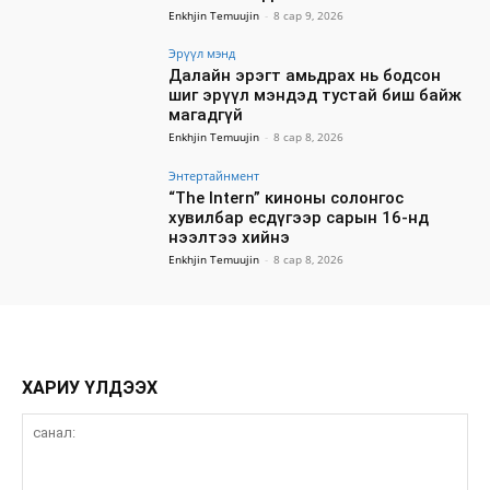
Enkhjin Temuujin
-
8 сар 9, 2026
Эрүүл мэнд
Далайн эрэгт амьдрах нь бодсон
шиг эрүүл мэндэд тустай биш байж
магадгүй
Enkhjin Temuujin
-
8 сар 8, 2026
Энтертайнмент
“The Intern” киноны солонгос
хувилбар есдүгээр сарын 16-нд
нээлтээ хийнэ
Enkhjin Temuujin
-
8 сар 8, 2026
ХАРИУ ҮЛДЭЭХ