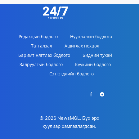
24/7
newsmgl.com
Редакцын бодлого
Нууцлалын бодлого
Татгалзал
Ашиглах нөхцөл
Баримт нягтлах бодлого
Бидний тухай
Залруулгын бодлого
Күүкийн бодлого
Сэтгэгдлийн бодлого
© 2026 NewsMGL. Бүх эрх
хуулиар хамгаалагдсан.