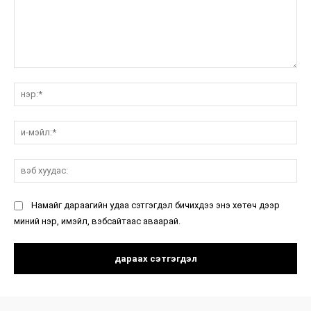
санал:
нэ
и-
мэ
вэ
ху
Намайг дараагийн удаа сэтгэгдэл бичихдээ энэ хөтөч дээр
миний нэр, имэйл, вэбсайтаас аваарай.