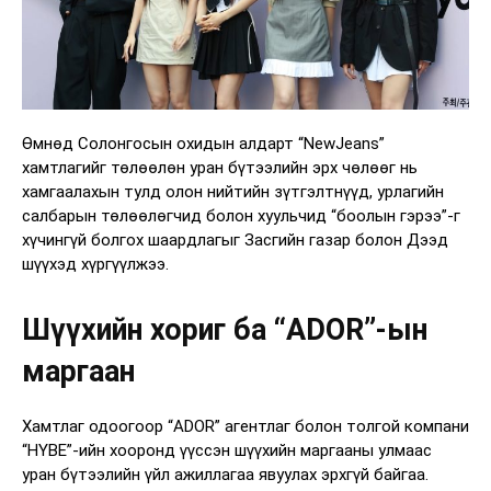
Өмнөд Солонгосын охидын алдарт “NewJeans”
хамтлагийг төлөөлөн уран бүтээлийн эрх чөлөөг нь
хамгаалахын тулд олон нийтийн зүтгэлтнүүд, урлагийн
салбарын төлөөлөгчид болон хуульчид “боолын гэрээ”-г
хүчингүй болгох шаардлагыг Засгийн газар болон Дээд
шүүхэд хүргүүлжээ.
Шүүхийн хориг ба “ADOR”-ын
маргаан
Хамтлаг одоогоор “ADOR” агентлаг болон толгой компани
“HYBE”-ийн хооронд үүссэн шүүхийн маргааны улмаас
уран бүтээлийн үйл ажиллагаа явуулах эрхгүй байгаа.