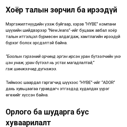
Хоёр талын зөрчил ба ирээдүй
Мэргэжилтнүүдийн үзэж буйгаар, хэрэв “HYBE” компани
шүүхийн шийдвэрээр “NewJeans”-ийг буцааж авбал хоёр
талын итгэлцэл бүрмөсөн алдагдаж, хамтлагийн ирээдүй
бүрхэг болох эрсдэлтэй байна.
“Боолын гэрээний орчинд эргэн ирсэн уран бүтээлчийн үнэ
цэн унаж, уран бүтээл нь устах магадлалтай,”
гэж шинжээчид дүгнэжээ.
Тиймээс шаардал гаргагчид шүүхээс “HYBE”-ийг “ADOR”
дахь хувьцаагаа гуравдагч этгээдэд худалдах үүрэг
өгөхийг хүссэн байна.
Орлого ба шударга бус
хуваарилалт