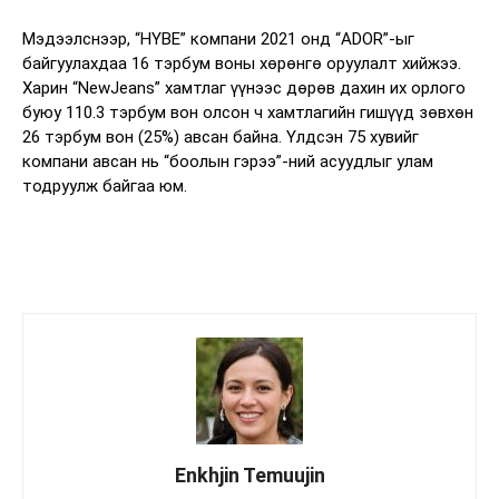
Мэдээлснээр, “HYBE” компани 2021 онд “ADOR”-ыг
байгуулахдаа 16 тэрбум воны хөрөнгө оруулалт хийжээ.
Харин “NewJeans” хамтлаг үүнээс дөрөв дахин их орлого
буюу 110.3 тэрбум вон олсон ч хамтлагийн гишүүд зөвхөн
26 тэрбум вон (25%) авсан байна. Үлдсэн 75 хувийг
компани авсан нь “боолын гэрээ”-ний асуудлыг улам
тодруулж байгаа юм.
Enkhjin Temuujin