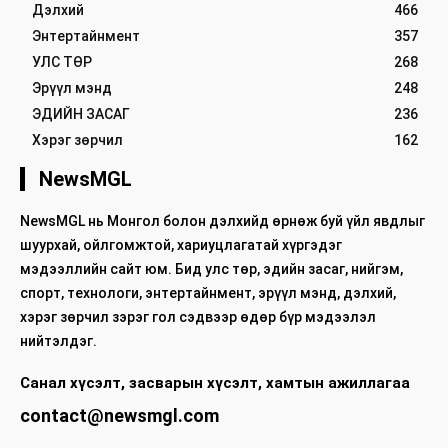
Дэлхий
466
Энтертайнмент
357
УЛС ТӨР
268
Эрүүл мэнд
248
ЭДИЙН ЗАСАГ
236
Хэрэг зөрчил
162
NewsMGL
NewsMGL нь Монгол болон дэлхийд өрнөж буй үйл явдлыг
шуурхай, ойлгомжтой, хариуцлагатай хүргэдэг
мэдээллийн сайт юм. Бид улс төр, эдийн засаг, нийгэм,
спорт, технологи, энтертайнмент, эрүүл мэнд, дэлхий,
хэрэг зөрчил зэрэг гол сэдвээр өдөр бүр мэдээлэл
нийтэлдэг.
Санал хүсэлт, засварын хүсэлт, хамтын ажиллагаа
contact@newsmgl.com