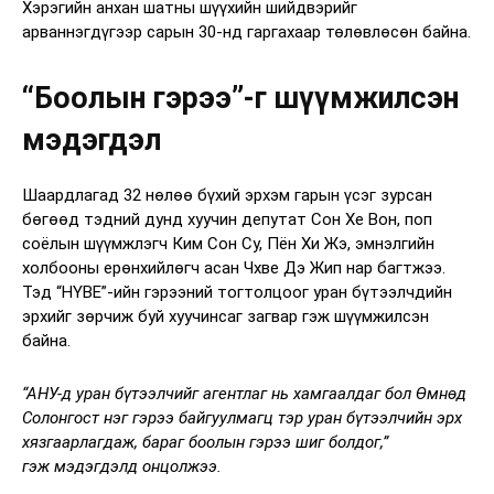
Хэрэгийн анхан шатны шүүхийн шийдвэрийг
арваннэгдүгээр сарын 30-нд гаргахаар төлөвлөсөн байна.
“Боолын гэрээ”-г шүүмжилсэн
мэдэгдэл
Шаардлагад 32 нөлөө бүхий эрхэм гарын үсэг зурсан
бөгөөд тэдний дунд хуучин депутат Сон Хе Вон, поп
соёлын шүүмжлэгч Ким Сон Су, Пён Хи Жэ, эмнэлгийн
холбооны ерөнхийлөгч асан Чхве Дэ Жип нар багтжээ.
Тэд “HYBE”-ийн гэрээний тогтолцоог уран бүтээлчдийн
эрхийг зөрчиж буй хуучинсаг загвар гэж шүүмжилсэн
байна.
“АНУ-д уран бүтээлчийг агентлаг нь хамгаалдаг бол Өмнөд
Солонгост нэг гэрээ байгуулмагц тэр уран бүтээлчийн эрх
хязгаарлагдаж, бараг боолын гэрээ шиг болдог,”
гэж мэдэгдэлд онцолжээ.