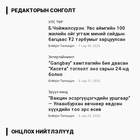
РЕДАКТОРЫН СОНГОЛТ
УЛС ТӨР
Б.Чойжилсүрэн: Увс аймгийн 100
жилийн ойг угтаж миний сайдын
багцаас ₮2 тэрбумыг зарцуулсан
Enkhjin Temuujin
-
7 сар 30, 2025
Энтертайнмент
“Gangbay” хамтлагийн бие даасан
“Касета” тоглолт энэ сарын 24-нд
болно
Enkhjin Temuujin
-
5 сар 21, 2025
Эрүүл мэнд
“Вакцин эсэргүүцэгчдийн уршгаар”
— Улаанбурхан өвчнөөр өвдсөн
хүүхдийн тоо эрс өсөв
Enkhjin Temuujin
-
5 сар 23, 2025
ОНЦЛОХ НИЙТЛЭЛҮҮД