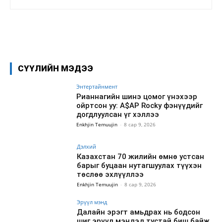
Facebook
X
WhatsApp
СҮҮЛИЙН МЭДЭЭ
Энтертайнмент
Рианнагийн шинэ цомог үнэхээр
ойртсон уу: A$AP Rocky фэнүүдийг
догдлуулсан үг хэллээ
Enkhjin Temuujin
-
8 сар 9, 2026
Дэлхий
Казахстан 70 жилийн өмнө устсан
барыг буцаан нутагшуулах түүхэн
төслөө эхлүүллээ
Enkhjin Temuujin
-
8 сар 9, 2026
Эрүүл мэнд
Далайн эрэгт амьдрах нь бодсон
шиг эрүүл мэндэд тустай биш байж