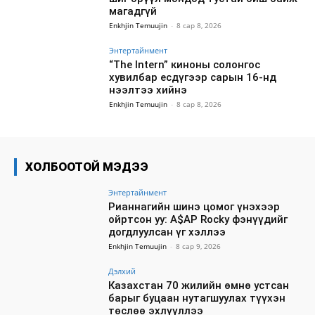
магадгүй
Enkhjin Temuujin
-
8 сар 8, 2026
Энтертайнмент
“The Intern” киноны солонгос
хувилбар есдүгээр сарын 16-нд
нээлтээ хийнэ
Enkhjin Temuujin
-
8 сар 8, 2026
ХОЛБООТОЙ МЭДЭЭ
Энтертайнмент
Рианнагийн шинэ цомог үнэхээр
ойртсон уу: A$AP Rocky фэнүүдийг
догдлуулсан үг хэллээ
Enkhjin Temuujin
-
8 сар 9, 2026
Дэлхий
Казахстан 70 жилийн өмнө устсан
барыг буцаан нутагшуулах түүхэн
төслөө эхлүүллээ