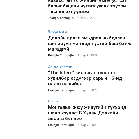
Казахстан 70 жилийн өмнө устсан
барыг буцаан нутагшуулах түүхэн
төслөө эхлүүллээ
Enkhjin Temuujin
-
8 сар 9, 2026
Эрүүл мэнд
Далайн эрэгт амьдрах нь бодсон
шиг эрүүл мэндэд тустай биш байж
магадгүй
Enkhjin Temuujin
-
8 сар 8, 2026
Энтертайнмент
“The Intern” киноны солонгос
хувилбар есдүгээр сарын 16-нд
нээлтээ хийнэ
Enkhjin Temuujin
-
8 сар 8, 2026
Спорт
Монголын жюү жицүгийн түүхэнд
шинэ хуудас: Б.Хулан Дэлхийн
аварга боллоо
Enkhjin Temuujin
-
8 сар 7, 2026