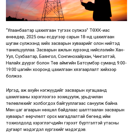
“Улаанбаатар цахилгаан түгээх сүлжээ” ТӨХК-иас
өнөөдөр, 2025 оны есдүгээр сарын 18-нд цахилгаан
шугам сүлжээнд хийх засварын хуваарийг олон нийтэд
танилцууллаа. Засварын ажлын хүрээнд нийслэлийн Хан-
Уул, Сүхбаатар, Баянгол, Сонгинохайрхан, Чингэлтэй,
Налайх дүүрэг болон Төв аймгийн Батсүмбэр суманд 9:00-
19:00 цагийн хооронд цахилгаан хязгаарлалт хийхээр
болжээ.
Иргэд, аж ахуйн нэгжүүдийг засварын хугацаанд
цахилгааны хэрэглээгээ зохицуулж, урьдчилан
төлөвлөхийг холбогдох байгууллагаас сануулж байна.
Мөн цаг агаарын нөхцөл байдлаас шалтгаалан засварын
хуваарьт өөрчлөлт орох магадлалтай бөгөөд ийм
тохиолдолд хэрэглэгчдийн гэрээт бүртгэлтэй утасны
дугаарт мэдэгдэл хүргэхийг мэдэгдэв.