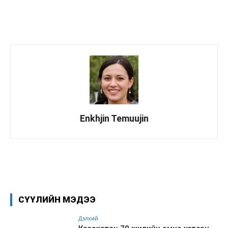
Enkhjin Temuujin
Facebook
X
WhatsApp
СҮҮЛИЙН МЭДЭЭ
Дэлхий