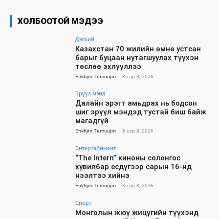
ХОЛБООТОЙ МЭДЭЭ
Дэлхий
Казахстан 70 жилийн өмнө устсан
барыг буцаан нутагшуулах түүхэн
төслөө эхлүүллээ
Enkhjin Temuujin
-
8 сар 9, 2026
Эрүүл мэнд
Далайн эрэгт амьдрах нь бодсон
шиг эрүүл мэндэд тустай биш байж
магадгүй
Enkhjin Temuujin
-
8 сар 8, 2026
Энтертайнмент
“The Intern” киноны солонгос
хувилбар есдүгээр сарын 16-нд
нээлтээ хийнэ
Enkhjin Temuujin
-
8 сар 8, 2026
Спорт
Монголын жюү жицүгийн түүхэнд