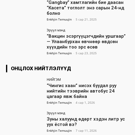
“Gangbay” хамтлагийн бие даасан
“Касета” тоглолт энэ сарын 24-нд
болно
Enkhjin Temuujin
-
5 сар 21, 2025
Эрүүл мэнд
“Вакцин эсэргүүцэгчдийн уршгаар”
— Улаанбурхан өвчнөөр өвдсөн
хүүхдийн тоо эрс өсөв
Enkhjin Temuujin
-
5 сар 23, 2025
ОНЦЛОХ НИЙТЛЭЛҮҮД
НИЙГЭМ
“Чингис хаан” нисэх буудал руу
нийтийн тээврийн автобус 24
цагаар явж байна
Enkhjin Temuujin
-
4 сар 1, 2026
Эрүүл мэнд
Зуны халуунд өдөрт хэдэн литр ус
уух ёстой вэ?
Enkhjin Temuujin
-
7 сар 11, 2026