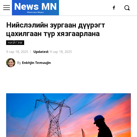
News MN
Монголын Мэдээ
Нийслэлийн зургаан дүүрэгт
цахилгаан түр хязгаарлана
НИЙГЭМ
9 сар 18, 2025
Updated:
9 сар 18, 2025
By
Enkhjin Temuujin
Facebook
X
WhatsApp