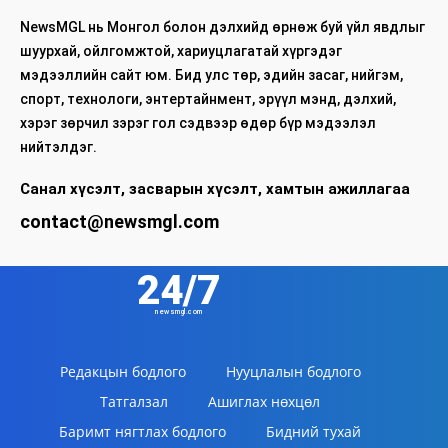
NewsMGL нь Монгол болон дэлхийд өрнөж буй үйл явдлыг
шуурхай, ойлгомжтой, хариуцлагатай хүргэдэг
мэдээллийн сайт юм. Бид улс төр, эдийн засаг, нийгэм,
спорт, технологи, энтертайнмент, эрүүл мэнд, дэлхий,
хэрэг зөрчил зэрэг гол сэдвээр өдөр бүр мэдээлэл
нийтэлдэг.
Санал хүсэлт, засварын хүсэлт, хамтын ажиллагаа
contact@newsmgl.com
24/7
newsmgl.com
Редакцын бодлого
Нууцлалын бодлого
Татгалзал
Ашиглах нөхцөл
Баримт нягтлах бодлого
Бидний тухай