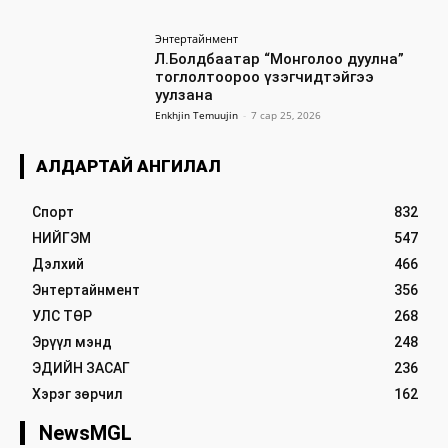
Энтертайнмент
Л.Болдбаатар “Монголоо дуулна”
тоглолтоороо үзэгчидтэйгээ
уулзана
Enkhjin Temuujin
-
7 сар 25, 2026
АЛДАРТАЙ АНГИЛАЛ
Спорт
832
НИЙГЭМ
547
Дэлхий
466
Энтертайнмент
356
УЛС ТӨР
268
Эрүүл мэнд
248
ЭДИЙН ЗАСАГ
236
Хэрэг зөрчил
162
NewsMGL