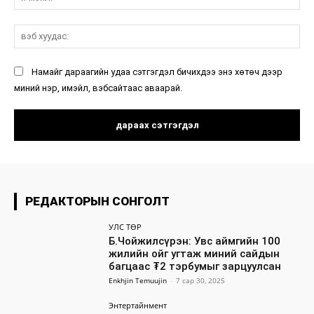
мэ
вэ
ху
Намайг дараагийн удаа сэтгэгдэл бичихдээ энэ хөтөч дээр
миний нэр, имэйл, вэбсайтаас аваарай.
РЕДАКТОРЫН СОНГОЛТ
УЛС ТӨР
Б.Чойжилсүрэн: Увс аймгийн 100
жилийн ойг угтаж миний сайдын
багцаас ₮2 тэрбумыг зарцуулсан
Enkhjin Temuujin
-
7 сар 30, 2025
Энтертайнмент