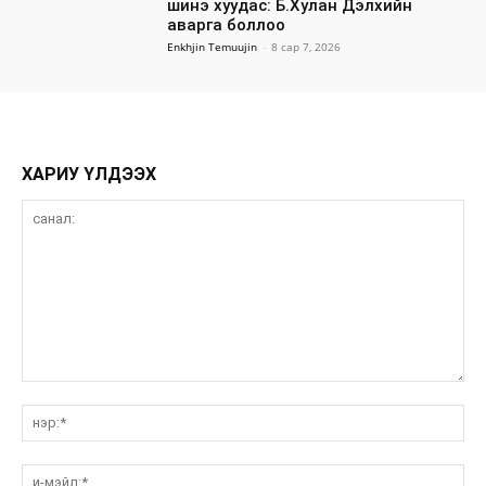
шинэ хуудас: Б.Хулан Дэлхийн
аварга боллоо
Enkhjin Temuujin
-
8 сар 7, 2026
ХАРИУ ҮЛДЭЭХ
санал:
нэ
и-