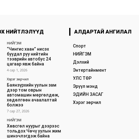
ОХ НИЙТЛЭЛҮҮД
АЛДАРТАЙ АНГИЛАЛ
НИЙГЭМ
Спорт
“Чингис хаан” нисэх
буудал руу нийтийн
НИЙГЭМ
тээврийн автобус 24
Дэлхий
цагаар явж байна
4 сар 1, 2026
Энтертайнмент
УЛС ТӨР
Хэрэг зөрчил
Баянзүрхийн уулын зам
Эрүүл мэнд
дээр том оврын
ЭДИЙН ЗАСАГ
автомашин мөргөлдөж,
хөдөлгөөн ачаалалтай
Хэрэг зөрчил
болжээ
7 сар 27, 2026
НИЙГЭМ
Хөвсгөл нуурыг дээрээс
тольдох Чөчү уулын жим
шинэчлэгдэж байна