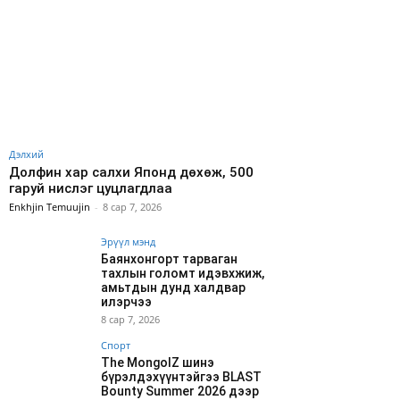
Дэлхий
Долфин хар салхи Японд дөхөж, 500
гаруй нислэг цуцлагдлаа
Enkhjin Temuujin
-
8 сар 7, 2026
Эрүүл мэнд
Баянхонгорт тарваган
тахлын голомт идэвхжиж,
амьтдын дунд халдвар
илэрчээ
8 сар 7, 2026
Спорт
The MongolZ шинэ
бүрэлдэхүүнтэйгээ BLAST
Bounty Summer 2026 дээр