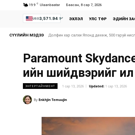
C
19.9
Ulaanbaatar
Баасан, 8 сар 7, 2026
3,571.94
₮
USD
ЭХЛЭЛ
УЛС ТӨР
ЭДИЙН ЗА
СҮҮЛИЙН МЭДЭЭ
Долфин хар салхи Японд дөхөж, 500 гаруй нис
Paramount Skydance
ийн шийдвэрийг ил
1 сар 13, 2026
Updated:
1 сар 13, 2026
ЭНТЕРТАЙНМЕНТ
By
Enkhjin Temuujin