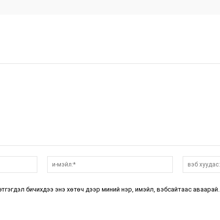
нэр:*
и-
мэйл:*
этгэгдэл бичихдээ энэ хөтөч дээр миний нэр, имэйл, вэбсайтаас аваарай.