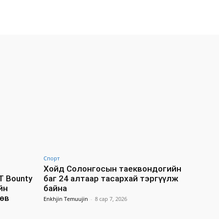
Спорт
Хойд Солонгосын таеквондогийн
T Bounty
баг 24 алтаар тасархай тэргүүлж
йн
байна
өв
Enkhjin Temuujin
-
8 сар 7, 2026