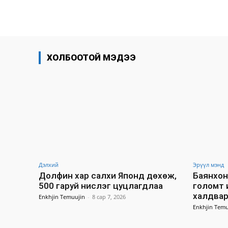
хуваалцах
ХОЛБООТОЙ МЭДЭЭ
Дэлхий
Эрүүл мэнд
Долфин хар салхи Японд дөхөж,
Баянхон
500 гаруй нислэг цуцлагдлаа
голомт 
халдвар
Enkhjin Temuujin
-
8 сар 7, 2026
Enkhjin Temu