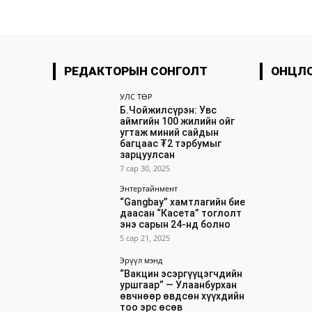
РЕДАКТОРЫН СОНГОЛТ
ОНЦЛ
УЛС ТӨР
Б.Чойжилсүрэн: Увс
аймгийн 100 жилийн ойг
угтаж миний сайдын
багцаас ₮2 тэрбумыг
зарцуулсан
7 сар 30, 2025
Энтертайнмент
“Gangbay” хамтлагийн бие
даасан “Касета” тоглолт
энэ сарын 24-нд болно
5 сар 21, 2025
Эрүүл мэнд
“Вакцин эсэргүүцэгчдийн
уршгаар” — Улаанбурхан
өвчнөөр өвдсөн хүүхдийн
тоо эрс өсөв