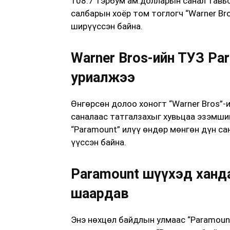
108.7 тэрбум ам.долларын санал тавь
салбарын хоёр том тоглогч “Warner Br
ширүүссэн байна.
Warner Bros-ийн ТУЗ Pa
уриалжээ
Өнгөрсөн долоо хоногт “Warner Bros”-
саналаас татгалзахыг хувьцаа эзэмши
“Paramount” илүү өндөр мөнгөн дүн са
үүссэн байна.
Paramount шүүхэд ханд
шаардав
Энэ нөхцөл байдлын улмаас “Paramount