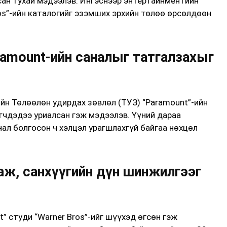
сан тухай мэдээлэв. Ингэснээр энтертайнментийн
os”-ийн каталогийг эзэмших эрхийн төлөө өрсөлдөөн
ramount-ийн саналыг татгалзахыг
ийн Төлөөлөн удирдах зөвлөл (ТУЗ) “Paramount”-ийн
гчдэдээ уриалсан гэж мэдээлэв. Үүний дараа
нал болгосон ч хэлцэл урагшлахгүй байгаа нөхцөл
аж, санхүүгийн дүн шинжилгээг
” студи “Warner Bros”-ийг шүүхэд өгсөн гэж