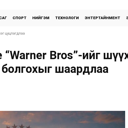
САГ
СПОРТ
НИЙГЭМ
ТЕХНОЛОГИ
ЭНТЕРТАЙНМЕНТ
лэг цуцлагдлаа
 “Warner Bros”-ийг шүүх
 болгохыг шаардлаа
хуваалцах