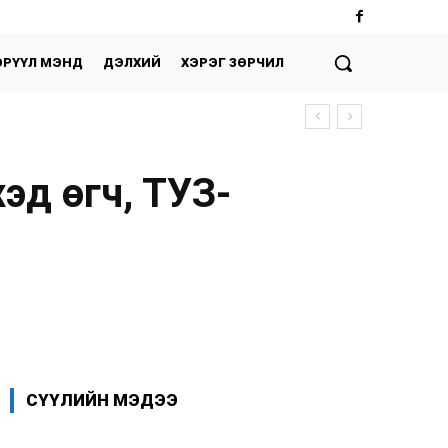
ЭРҮҮЛ МЭНД
ДЭЛХИЙ
ХЭРЭГ ЗӨРЧИЛ
эд өгч, ТУЗ-
Facebook
X
WhatsApp
СҮҮЛИЙН МЭДЭЭ