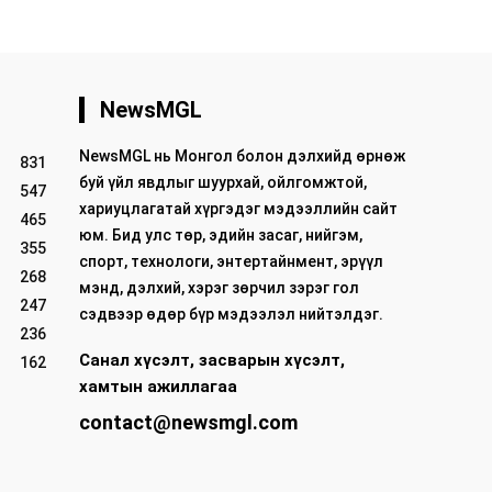
NewsMGL
NewsMGL нь Монгол болон дэлхийд өрнөж
831
буй үйл явдлыг шуурхай, ойлгомжтой,
547
хариуцлагатай хүргэдэг мэдээллийн сайт
465
юм. Бид улс төр, эдийн засаг, нийгэм,
355
спорт, технологи, энтертайнмент, эрүүл
268
мэнд, дэлхий, хэрэг зөрчил зэрэг гол
247
сэдвээр өдөр бүр мэдээлэл нийтэлдэг.
236
Санал хүсэлт, засварын хүсэлт,
162
хамтын ажиллагаа
contact@newsmgl.com