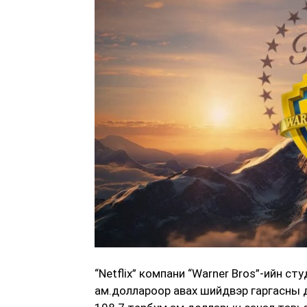
“Netflix” компани “Warner Bros”-ийн с
ам.доллароор авах шийдвэр гаргасны д