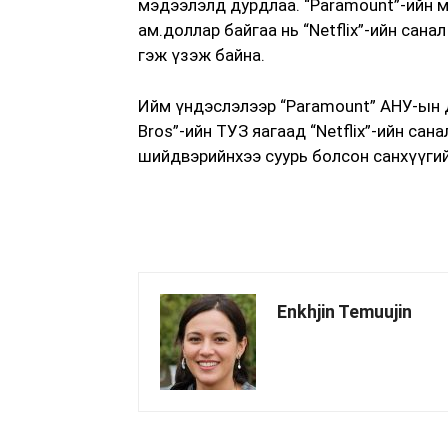
мэдээлэлд дурдлаа. “Paramount”-ийн м
ам.доллар байгаа нь “Netflix”-ийн сан
гэж үзэж байна.
Ийм үндэслэлээр “Paramount” АНУ-ын 
Bros”-ийн ТУЗ яагаад “Netflix”-ийн са
шийдвэрийнхээ суурь болсон санхүүги
Enkhjin Temuujin