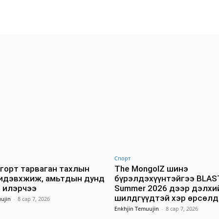
Facebook
X
WhatsApp
Спорт
горт тарваган тахлын
The MongolZ шинэ
идэвхжиж, амьтдын дунд
бүрэлдэхүүнтэйгээ BLAS
 илэрчээ
Summer 2026 дээр дэлхи
шилдгүүдтэй хэр өрсөлд
ujin
-
8 сар 7, 2026
Enkhjin Temuujin
-
8 сар 7, 2026