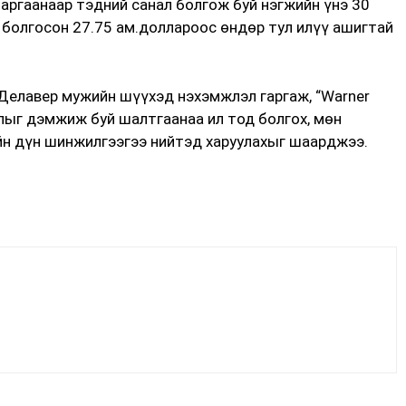
аргаанаар тэдний санал болгож буй нэгжийн үнэ 30
ал болгосон 27.75 ам.доллароос өндөр тул илүү ашигтай
Делавер мужийн шүүхэд нэхэмжлэл гаргаж, “Warner
налыг дэмжиж буй шалтгаанаа ил тод болгох, мөн
йн дүн шинжилгээгээ нийтэд харуулахыг шаарджээ.