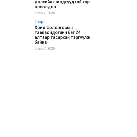
дэлхийн шилдгүүдтэй хэр
өрсөлдөв
8 сар 7, 2026
Спорт
Хойд Солонгосын
таеквондогийн баг 24
алтаар тасархай тэргүүлж
байна
8 сар 7, 2026