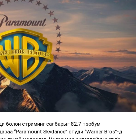
туди болон стриминг салбарыг 82.7 тэрбум
араа “Paramount Skydance” студи “Warner Bros”-д