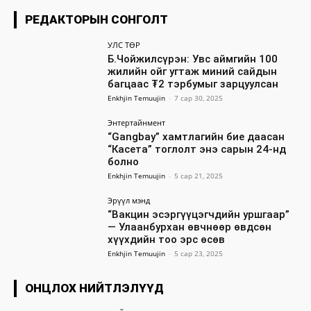
РЕДАКТОРЫН СОНГОЛТ
УЛС ТӨР
Б.Чойжилсүрэн: Увс аймгийн 100
жилийн ойг угтаж миний сайдын
багцаас ₮2 тэрбумыг зарцуулсан
Enkhjin Temuujin
-
7 сар 30, 2025
Энтертайнмент
“Gangbay” хамтлагийн бие даасан
“Касета” тоглолт энэ сарын 24-нд
болно
Enkhjin Temuujin
-
5 сар 21, 2025
Эрүүл мэнд
“Вакцин эсэргүүцэгчдийн уршгаар”
— Улаанбурхан өвчнөөр өвдсөн
хүүхдийн тоо эрс өсөв
Enkhjin Temuujin
-
5 сар 23, 2025
ОНЦЛОХ НИЙТЛЭЛҮҮД