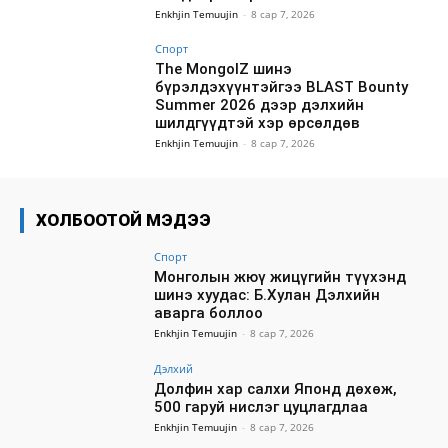
Enkhjin Temuujin
-
8 сар 7, 2026
Спорт
The MongolZ шинэ
бүрэлдэхүүнтэйгээ BLAST Bounty
Summer 2026 дээр дэлхийн
шилдгүүдтэй хэр өрсөлдөв
Enkhjin Temuujin
-
8 сар 7, 2026
ХОЛБООТОЙ МЭДЭЭ
Спорт
Монголын жюү жицүгийн түүхэнд
шинэ хуудас: Б.Хулан Дэлхийн
аварга боллоо
Enkhjin Temuujin
-
8 сар 7, 2026
Дэлхий
Долфин хар салхи Японд дөхөж,
500 гаруй нислэг цуцлагдлаа
Enkhjin Temuujin
-
8 сар 7, 2026