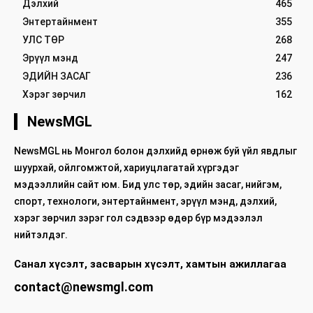
Дэлхий
465
Энтертайнмент
355
УЛС ТӨР
268
Эрүүл мэнд
247
ЭДИЙН ЗАСАГ
236
Хэрэг зөрчил
162
NewsMGL
NewsMGL нь Монгол болон дэлхийд өрнөж буй үйл явдлыг
шуурхай, ойлгомжтой, хариуцлагатай хүргэдэг
мэдээллийн сайт юм. Бид улс төр, эдийн засаг, нийгэм,
спорт, технологи, энтертайнмент, эрүүл мэнд, дэлхий,
хэрэг зөрчил зэрэг гол сэдвээр өдөр бүр мэдээлэл
нийтэлдэг.
Санал хүсэлт, засварын хүсэлт, хамтын ажиллагаа
contact@newsmgl.com