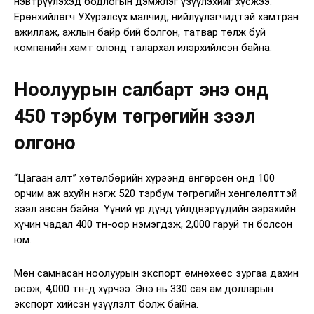
нэвтрүүлэхэд бодлогын дэмжлэг үзүүлэхийг хүсжээ.
Ерөнхийлөгч У.Хүрэлсүх малчид, нийлүүлэгчидтэй хамтран
ажиллаж, ажлын байр бий болгон, татвар төлж буй
компанийн хамт олонд талархал илэрхийлсэн байна.
Ноолуурын салбарт энэ онд
450 тэрбум төгрөгийн зээл
олгоно
“Цагаан алт” хөтөлбөрийн хүрээнд өнгөрсөн онд 100
орчим аж ахуйн нэгж 520 тэрбум төгрөгийн хөнгөлөлттэй
зээл авсан байна. Үүний үр дүнд үйлдвэрүүдийн ээрэхийн
хүчин чадал 400 тн-оор нэмэгдэж, 2,000 гаруй тн болсон
юм.
Мөн самнасан ноолуурын экспорт өмнөхөөс зургаа дахин
өсөж, 4,000 тн-д хүрчээ. Энэ нь 330 сая ам.долларын
экспорт хийсэн үзүүлэлт болж байна.