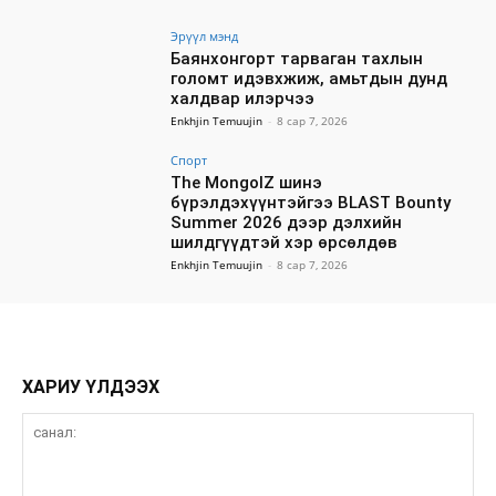
Эрүүл мэнд
Баянхонгорт тарваган тахлын
голомт идэвхжиж, амьтдын дунд
халдвар илэрчээ
Enkhjin Temuujin
-
8 сар 7, 2026
Спорт
The MongolZ шинэ
бүрэлдэхүүнтэйгээ BLAST Bounty
Summer 2026 дээр дэлхийн
шилдгүүдтэй хэр өрсөлдөв
Enkhjin Temuujin
-
8 сар 7, 2026
ХАРИУ ҮЛДЭЭХ