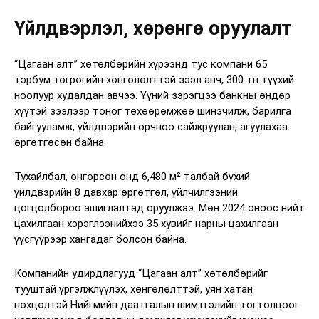
Үйлдвэрлэл, хөрөнгө оруулалт
“Цагаан алт” хөтөлбөрийн хүрээнд тус компани 65
тэрбум төгрөгийн хөнгөлөлттэй зээл авч, 300 тн түүхий
ноолуур худалдан авчээ. Үүний зэрэгцээ банкны өндөр
хүүтэй зээлээр тоног төхөөрөмжөө шинэчилж, барилга
байгууламж, үйлдвэрийн орчноо сайжруулан, агуулахаа
өргөтгөсөн байна.
Тухайлбал, өнгөрсөн онд 6,480 м² талбай бүхий
үйлдвэрийн 8 давхар өргөтгөл, үйлчилгээний
цогцолбороо ашиглалтад оруулжээ. Мөн 2024 оноос нийт
цахилгаан хэрэглээнийхээ 35 хувийг нарны цахилгаан
үүсгүүрээр хангадаг болсон байна.
Компанийн удирдлагууд “Цагаан алт” хөтөлбөрийг
тууштай үргэлжлүүлэх, хөнгөлөлттэй, уян хатан
нөхцөлтэй Нийгмийн даатгалын шимтгэлийн тогтолцоог