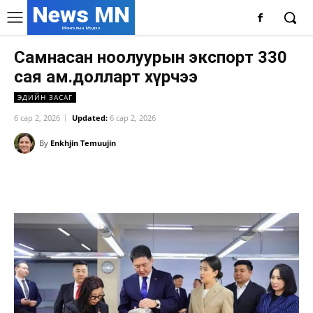
News MN
Монголын Мэдээ
Самнасан ноолуурын экспорт 330
сая ам.долларт хүрчээ
ЭДИЙН ЗАСАГ
6 сар 2, 2026
Updated:
6 сар 2, 2026
By
Enkhjin Temuujin
Facebook
X
WhatsApp