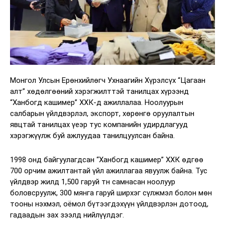
Монгол Улсын Ерөнхийлөгч Ухнаагийн Хүрэлсүх “Цагаан
алт” хөдөлгөөний хэрэгжилттэй танилцах хүрээнд
“Ханбогд кашимер” ХХК-д ажиллалаа. Ноолуурын
салбарын үйлдвэрлэл, экспорт, хөрөнгө оруулалтын
явцтай танилцах үеэр тус компанийн удирдлагууд
хэрэгжүүлж буй ажлуудаа танилцуулсан байна.
1998 онд байгуулагдсан “Ханбогд кашимер” ХХК өдгөө
700 орчим ажилтантай үйл ажиллагаа явуулж байна. Тус
үйлдвэр жилд 1,500 гаруй тн самнасан ноолуур
боловсруулж, 300 мянга гаруй ширхэг сүлжмэл болон мөн
тооны нэхмэл, оёмол бүтээгдэхүүн үйлдвэрлэн дотоод,
гадаадын зах зээлд нийлүүлдэг.