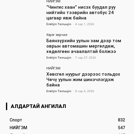
НИЙГЭМ
“Чингис хаан” нисэх буудал руу
нийтийн тээврийн автобус 24
цагаар явж байна
Enkhjin Temuujin
-
4 сар 1, 2026
Хэрэг зөрчил
Баянзүрхийн уулын зам дээр том
оврын автомашин мөргөлдөж,
хөдөлгөөн ачаалалтай болжээ
Enkhjin Temuujin
-
7 сар 27, 2026
НИЙГЭМ
Хөвсгөл нуурыг дээрээс тольдох
Чөчү уулын жим шинэчлэгдэж
байна
Enkhjin Temuujin
-
8 сар 4, 2026
АЛДАРТАЙ АНГИЛАЛ
Спорт
832
НИЙГЭМ
547