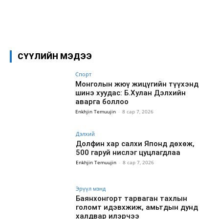
Facebook
X
WhatsApp
СҮҮЛИЙН МЭДЭЭ
Спорт
Монголын жюү жицүгийн түүхэнд
шинэ хуудас: Б.Хулан Дэлхийн
аварга боллоо
Enkhjin Temuujin
-
8 сар 7, 2026
Дэлхий
Долфин хар салхи Японд дөхөж,
500 гаруй нислэг цуцлагдлаа
Enkhjin Temuujin
-
8 сар 7, 2026
Эрүүл мэнд
Баянхонгорт тарваган тахлын
голомт идэвхжиж, амьтдын дунд
халдвар илэрчээ