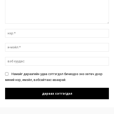
санал:
нэ
и-
мэ
вэ
ху
Намайг дараагийн удаа сэтгэгдэл бичихдээ энэ хөтөч дээр
миний нэр, имэйл, вэбсайтаас аваарай.