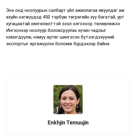
Энэ онд ноолуурын салбарт үйл ажиллагаа явуулдаг аж
ахуйн нэгжүүдэд 450 тэрбум төгрөгийн хүү багатай, урт
хугацаатай хөнгөлөлттэй зээл олгохоор төлөвлөжээ.
Ингэснээр ноолуур боловсруулах хүчин чадлыг
нэмэгдүүлж, нэмүү өртөг шингэсэн бүтээгдэхүүний
экспортыг өргөжүүлэх боломж бүрдэхээр байна.
Enkhjin Temuujin