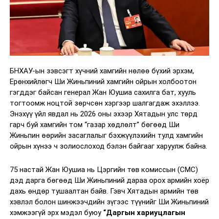
БНХАУ-ын зэвсэгт хүчний хамгийн нөлөө бүхий эрхэм,
Ерөнхийлөгч Ши Жиньпиний хамгийн ойрын холбоотон
гэгддэг байсан генерал Жан Юушиа сахилга бат, хууль
тогтоомж ноцтой зөрчсөн хэргээр шалгагдаж эхэллээ.
Энэхүү үйл явдал нь 2026 оны эхээр Хятадын улс төрд
гарч буй хамгийн том “газар хөдлөлт” бөгөөд Ши
Жиньпин өөрийн засаглалыг бэхжүүлэхийн тулд хамгийн
ойрын хүнээ ч золиослоход бэлэн байгааг харуулж байна.
75 настай Жан Юушиа нь Цэргийн төв комиссын (CMC)
дэд дарга бөгөөд Ши Жиньпиний дараа орох армийн хоёр
дахь өндөр тушаалтан байв. Гэвч Хятадын армийн төв
хэвлэл болон шинжээчдийн зүгээс түүнийг Ши Жиньпиний
хэмжээгүй эрх мэдэл буюу
“Даргын хариуцлагын