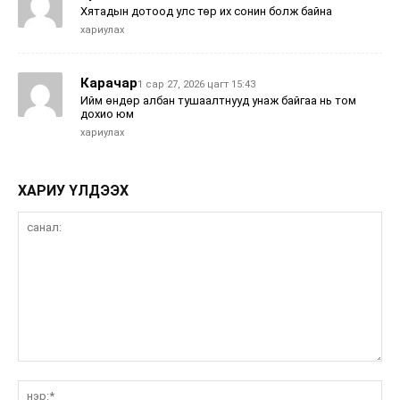
Хятадын дотоод улс төр их сонин болж байна
хариулах
Карачар
1 сар 27, 2026 цагт 15:43
Ийм өндөр албан тушаалтнууд унаж байгаа нь том
дохио юм
хариулах
ХАРИУ ҮЛДЭЭХ
санал:
нэ