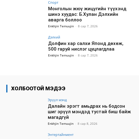
Спорт
Монголын жюү жицүгийн түүхэнд
шинэ хуудас: Б.Хулан Дэлхийн
аварга боллоо
Enkhjin Temuujin
-
8 сар 7, 2026
Дэлхий
Долфин хар салхи Японд дөхөж,
500 гаруй нислэг цуцлагдлаа
Enkhjin Temuujin
-
8 сар 7, 2026
ХОЛБООТОЙ МЭДЭЭ
Эрүүл мэнд
Далайн эрэгт амьдрах нь бодсон
шиг эрүүл мэндэд тустай биш байж
магадгүй
Enkhjin Temuujin
-
8 сар 8, 2026
Энтертайнмент