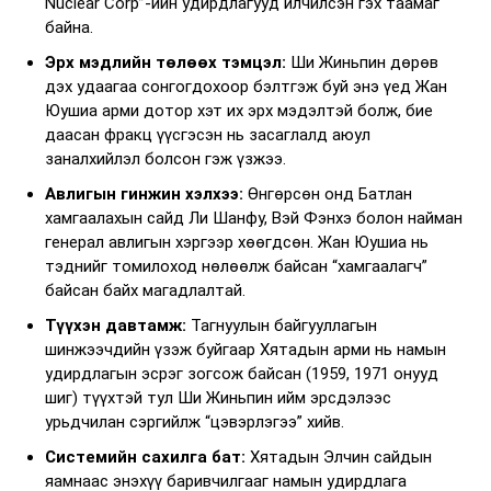
Nuclear Corp”-ийн удирдлагууд илчилсэн гэх таамаг
байна.
Эрх мэдлийн төлөөх тэмцэл:
Ши Жиньпин дөрөв
дэх удаагаа сонгогдохоор бэлтгэж буй энэ үед Жан
Юушиа арми дотор хэт их эрх мэдэлтэй болж, бие
даасан фракц үүсгэсэн нь засаглалд аюул
заналхийлэл болсон гэж үзжээ.
Авлигын гинжин хэлхээ:
Өнгөрсөн онд Батлан
хамгаалахын сайд Ли Шанфу, Вэй Фэнхэ болон найман
генерал авлигын хэргээр хөөгдсөн. Жан Юушиа нь
тэднийг томилоход нөлөөлж байсан “хамгаалагч”
байсан байх магадлалтай.
Түүхэн давтамж:
Тагнуулын байгууллагын
шинжээчдийн үзэж буйгаар Хятадын арми нь намын
удирдлагын эсрэг зогсож байсан (1959, 1971 онууд
шиг) түүхтэй тул Ши Жиньпин ийм эрсдэлээс
урьдчилан сэргийлж “цэвэрлэгээ” хийв.
Системийн сахилга бат:
Хятадын Элчин сайдын
яамнаас энэхүү баривчилгааг намын удирдлага