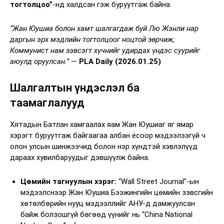
тогтолцоо”
-нд халдсан гэж буруутгаж байна.
“Жан Юушиа болон хамт шалгагдаж буй Лю Жэнли нар
даргын эрх мэдлийн тогтолцоог ноцтой зөрчиж,
Коммунист нам зэвсэгт хүчнийг удирдах үндэс суурийг
аюулд оруулсан.”
—
PLA Daily (2026.01.25)
Шалгалтын үндэслэл ба
таамаглалууд
Хятадын Батлан хамгаалах яам Жан Юушиаг яг ямар
хэрэгт буруутгаж байгаагаа албан ёсоор мэдээлээгүй ч
олон улсын шинжээчид болон нэр хүндтэй хэвлэлүүд
дараах хувилбаруудыг дэвшүүлж байна.
Цөмийн тагнуулын хэрэг:
“Wall Street Journal”-ын
мэдээлснээр Жан Юушиа Бээжингийн цөмийн зэвсгийн
хөтөлбөрийн нууц мэдээллийг АНУ-д дамжуулсан
байж болзошгүй бөгөөд үүнийг нь “China National