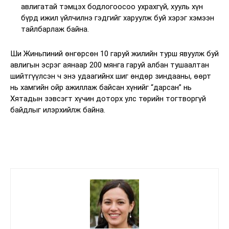
авлигатай тэмцэх бодлогоосоо ухрахгүй, хууль хүн
бүрд ижил үйлчилнэ гэдгийг харуулж буй хэрэг хэмээн
тайлбарлаж байна.
Ши Жиньпиний өнгөрсөн 10 гаруй жилийн турш явуулж буй
авлигын эсрэг аянаар 200 мянга гаруй албан тушаалтан
шийтгүүлсэн ч энэ удаагийнх шиг өндөр зиндааны, өөрт
нь хамгийн ойр ажиллаж байсан хүнийг “дарсан” нь
Хятадын зэвсэгт хүчин доторх улс төрийн тогтворгүй
байдлыг илэрхийлж байна.