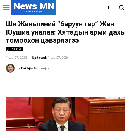
News MN
Монголын Мэдээ
Ши Жиньпиний “баруун гар” Жан
Юушиа уналаа: Хятадын арми дахь
томоохон цэвэрлэгээ
ДЭЛХИЙ
1 сар 27, 2026
Updated:
1 сар 27, 2026
By
Enkhjin Temuujin
Facebook
X
WhatsApp