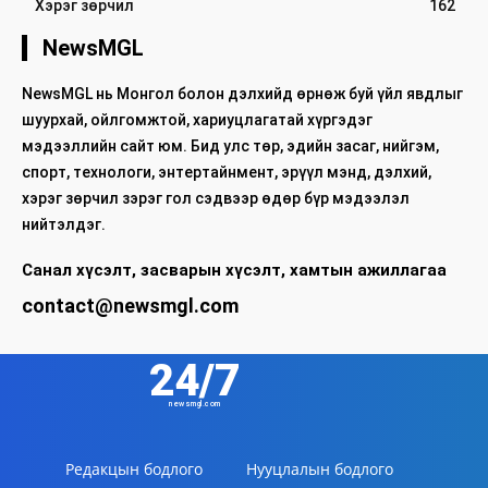
Хэрэг зөрчил
162
NewsMGL
NewsMGL нь Монгол болон дэлхийд өрнөж буй үйл явдлыг
шуурхай, ойлгомжтой, хариуцлагатай хүргэдэг
мэдээллийн сайт юм. Бид улс төр, эдийн засаг, нийгэм,
спорт, технологи, энтертайнмент, эрүүл мэнд, дэлхий,
хэрэг зөрчил зэрэг гол сэдвээр өдөр бүр мэдээлэл
нийтэлдэг.
Санал хүсэлт, засварын хүсэлт, хамтын ажиллагаа
contact@newsmgl.com
24/7
newsmgl.com
Редакцын бодлого
Нууцлалын бодлого