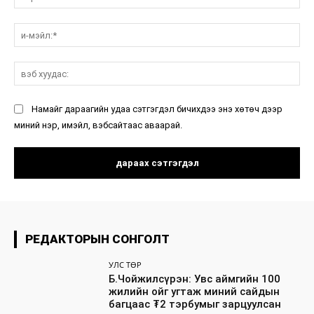
и-
мэ
вэ
ху
Намайг дараагийн удаа сэтгэгдэл бичихдээ энэ хөтөч дээр
миний нэр, имэйл, вэбсайтаас аваарай.
РЕДАКТОРЫН СОНГОЛТ
УЛС ТӨР
Б.Чойжилсүрэн: Увс аймгийн 100
жилийн ойг угтаж миний сайдын
багцаас ₮2 тэрбумыг зарцуулсан