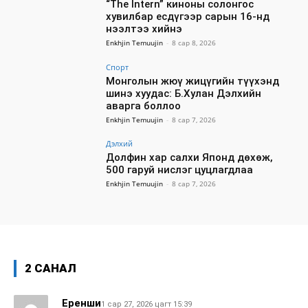
“The Intern” киноны солонгос
хувилбар есдүгээр сарын 16-нд
нээлтээ хийнэ
Enkhjin Temuujin
-
8 сар 8, 2026
Спорт
Монголын жюү жицүгийн түүхэнд
шинэ хуудас: Б.Хулан Дэлхийн
аварга боллоо
Enkhjin Temuujin
-
8 сар 7, 2026
Дэлхий
Долфин хар салхи Японд дөхөж,
500 гаруй нислэг цуцлагдлаа
Enkhjin Temuujin
-
8 сар 7, 2026
2 САНАЛ
Еренши
1 сар 27, 2026 цагт 15:39