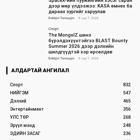
SpaceX-ийн пуужингийн хэсэг саран
дээр мөр үлдээжээ: KASA өмнөх ба
дараах зургийг харуулав
Enkhjin Temuujin
-
8 сар 7, 2026
Спорт
The MongolZ шинэ
бүрэлдэхүүнтэйгээ BLAST Bounty
Summer 2026 дээр дэлхийн
шилдгүүдтэй хэр өрсөлдөв
Enkhjin Temuujin
-
8 сар 7, 2026
АЛДАРТАЙ АНГИЛАЛ
Спорт
832
НИЙГЭМ
547
Дэлхий
465
Энтертайнмент
356
УЛС ТӨР
268
Эрүүл мэнд
248
ЭДИЙН ЗАСАГ
236