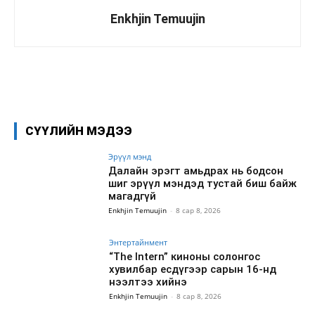
Enkhjin Temuujin
Facebook
X
WhatsApp
СҮҮЛИЙН МЭДЭЭ
Эрүүл мэнд
Далайн эрэгт амьдрах нь бодсон
шиг эрүүл мэндэд тустай биш байж
магадгүй
Enkhjin Temuujin
-
8 сар 8, 2026
Энтертайнмент
“The Intern” киноны солонгос
хувилбар есдүгээр сарын 16-нд
нээлтээ хийнэ
Enkhjin Temuujin
-
8 сар 8, 2026