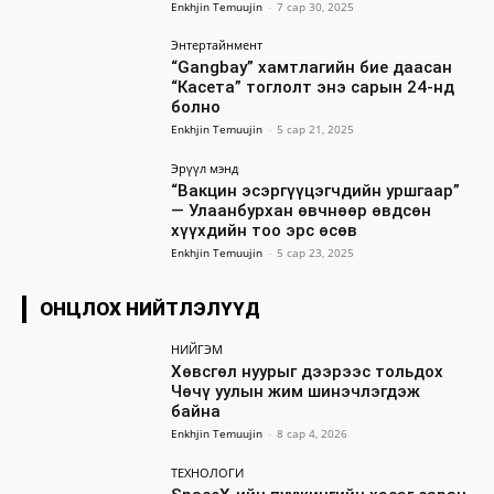
Enkhjin Temuujin
-
7 сар 30, 2025
Энтертайнмент
“Gangbay” хамтлагийн бие даасан
“Касета” тоглолт энэ сарын 24-нд
болно
Enkhjin Temuujin
-
5 сар 21, 2025
Эрүүл мэнд
“Вакцин эсэргүүцэгчдийн уршгаар”
— Улаанбурхан өвчнөөр өвдсөн
хүүхдийн тоо эрс өсөв
Enkhjin Temuujin
-
5 сар 23, 2025
ОНЦЛОХ НИЙТЛЭЛҮҮД
НИЙГЭМ
Хөвсгөл нуурыг дээрээс тольдох
Чөчү уулын жим шинэчлэгдэж
байна
Enkhjin Temuujin
-
8 сар 4, 2026
ТЕХНОЛОГИ