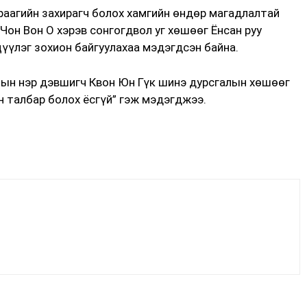
раагийн захирагч болох хамгийн өндөр магадлалтай
Чон Вон О хэрэв сонгогдвол уг хөшөөг Ёнсан руу
цүүлэг зохион байгуулахаа мэдэгдсэн байна.
ын нэр дэвшигч Квон Юн Гүк шинэ дурсгалын хөшөөг
н талбар болох ёсгүй” гэж мэдэгджээ.