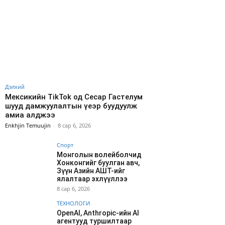
Дэлхий
Мексикийн TikTok од Сесар Гастелум
шууд дамжуулалтын үеэр буудуулж
амиа алджээ
Enkhjin Temuujin
-
8 сар 6, 2026
Спорт
Монголын волейболчид
Хонконгийг буулган авч,
Зүүн Азийн АШТ-ийг
ялалтаар эхлүүллээ
8 сар 6, 2026
ТЕХНОЛОГИ
OpenAI, Anthropic-ийн AI
агентууд туршилтаар