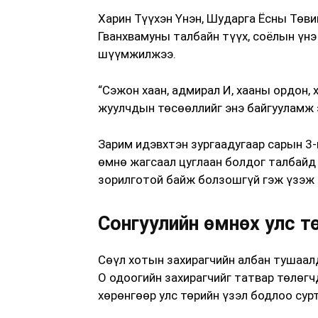
Харин Түүхэн Үнэн, Шударга Ёсны Төви
Гванхвамуны талбайн түүх, соёлын үн
шүүмжилжээ.
“Сэжон хаан, адмирал И, хааны ордон,
жуулчдын төсөөллийг энэ байгууламж 
Зарим идэвхтэн зургаадугаар сарын 3-
өмнө жагсаал цуглаан болдог талбайд
зорилготой байж болзошгүй гэж үзэж 
Сонгуулийн өмнөх улс т
Сөүл хотын захирагчийн албан тушаал
О одоогийн захирагчийг татвар төлөгч
хөрөнгөөр улс төрийн үзэл бодлоо сур