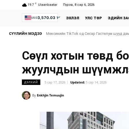
C
19.7
Ulaanbaatar
Пүрэв, 8 сар 6, 2026
3,570.03
₮
USD
ЭХЛЭЛ
УЛС ТӨР
ЭДИЙН ЗА
СҮҮЛИЙН МЭДЭЭ
Мексикийн TikTok од Сесар Гастелум шууд д
Сөүл хотын төвд б
жуулчдын шүүмжлэ
5 сар 17, 2026
Updated:
5 сар 14, 2026
ДЭЛХИЙ
By
Enkhjin Temuujin