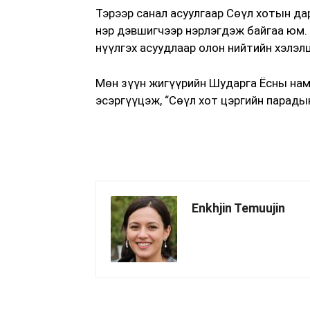
Тэрээр санал асуулгаар Сөүл хотын да
нэр дэвшигчээр нэрлэгдэж байгаа юм. 
нүүлгэх асуудлаар олон нийтийн хэлэл
Мөн зүүн жигүүрийн Шударга Ёсны нам
эсэргүүцэж, “Сөүл хот цэргийн парады
Enkhjin Temuujin