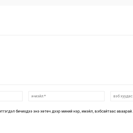
нэр:*
и-
мэйл:*
этгэгдэл бичихдээ энэ хөтөч дээр миний нэр, имэйл, вэбсайтаас аваарай.