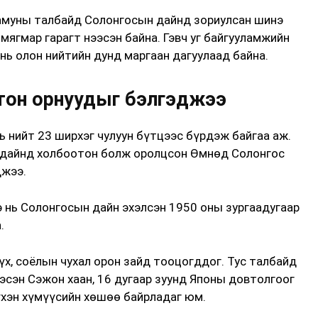
вамуны талбайд Солонгосын дайнд зориулсан шинэ
мягмар гарагт нээсэн байна. Гэвч уг байгууламжийн
нь олон нийтийн дунд маргаан дагуулаад байна.
отон орнуудыг бэлгэджээ
 нийт 23 ширхэг чулуун бүтцээс бүрдэж байгаа аж.
 дайнд холбоотон болж оролцсон Өмнөд Солонгос
джээ.
э нь Солонгосын дайн эхэлсэн 1950 оны зургаадугаар
.
х, соёлын чухал орон зайд тооцогддог. Тус талбайд
ээсэн Сэжон хаан, 16 дугаар зуунд Японы довтолгоог
үхэн хүмүүсийн хөшөө байрладаг юм.