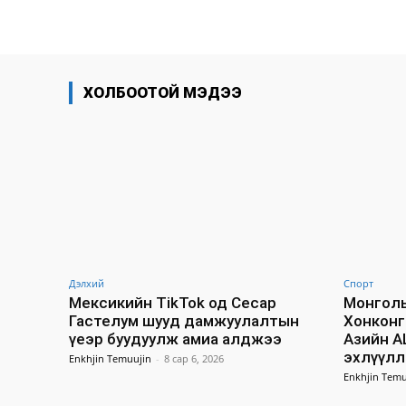
хуваалцах
ХОЛБООТОЙ МЭДЭЭ
Дэлхий
Спорт
Мексикийн TikTok од Сесар
Монгол
Гастелум шууд дамжуулалтын
Хонконги
үеэр буудуулж амиа алджээ
Азийн А
эхлүүлл
Enkhjin Temuujin
-
8 сар 6, 2026
Enkhjin Temu