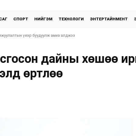
САГ
СПОРТ
НИЙГЭМ
ТЕХНОЛОГИ
ЭНТЕРТАЙНМЕНТ
амжуулалтын үеэр буудуулж амиа алджээ
осгосон дайны хөшөө ир
лд өртлөө
хуваалцах