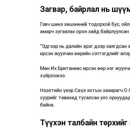
Загвар, байрлал нь шү
Гэвч шинэ хөшөөний тодорхой бус, ойл
амарч зугаалах орон зайд байрлуулсан
“Эдгээр нь далайн эрэг дээр хаягдсан
ирсэн жуулчин өөрийн сэтгэгдлийг илэ
Мөн Их Британиас ирсэн өөр нэг жуулч
зүйрлэжээ.
Нээлтийн үеэр Сөүл хотын захирагч О 
суурийг тавихад тусалсан улс орнууда
байна.
Түүхэн талбайн төрхийг