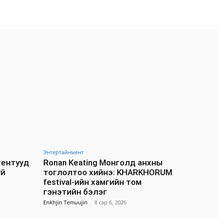
Энтертайнмент
агентууд
Ronan Keating Монголд анхны
үй
тоглолтоо хийнэ: KHARKHORUM
festival-ийн хамгийн том
гэнэтийн бэлэг
Enkhjin Temuujin
-
8 сар 6, 2026