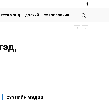
ЭРҮҮЛ МЭНД
ДЭЛХИЙ
ХЭРЭГ ЗӨРЧИЛ
гэд,
Facebook
X
WhatsApp
СҮҮЛИЙН МЭДЭЭ