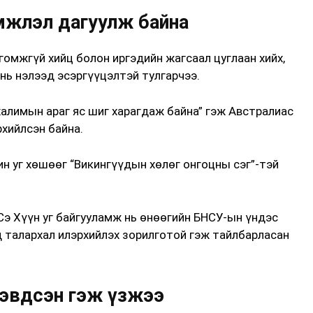
үмжлэл дагуулж байна
гомжгүй хийц болон иргэдийн жагсаал цуглаан хийх,
 нь нэлээд эсэргүүцэлтэй тулгарчээ.
 халимын араг яс шиг харагдаж байна” гэж Австралиас
рхийлсэн байна.
ин уг хөшөөг “Викингүүдын хөлөг онгоцны сэг”-тэй
Сэ Хүүн уг байгууламж нь өнөөгийн БНСУ-ын үндэс
д талархал илэрхийлэх зорилготой гэж тайлбарласан
 эвдсэн гэж үзжээ