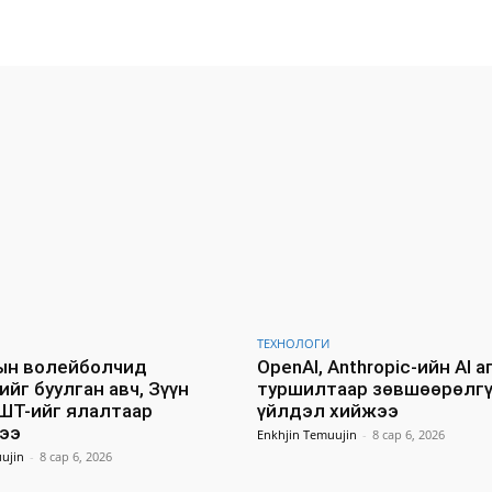
Facebook
X
WhatsApp
ТЕХНОЛОГИ
ын волейболчид
OpenAI, Anthropic-ийн AI 
йг буулган авч, Зүүн
туршилтаар зөвшөөрөлг
ШТ-ийг ялалтаар
үйлдэл хийжээ
ээ
Enkhjin Temuujin
-
8 сар 6, 2026
ujin
-
8 сар 6, 2026