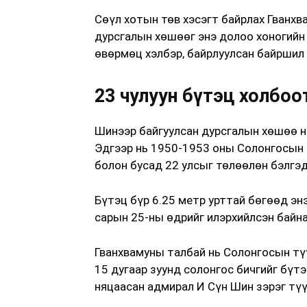
Сөүл хотын төв хэсэгт байрлах Гванх
дурсгалын хөшөөг энэ долоо хоногийн 
өвөрмөц хэлбэр, байрлуулсан байршил 
23 чулуун бүтэц холбо
Шинээр байгуулсан дурсгалын хөшөө нь
Эдгээр нь 1950-1953 оны Солонгосын
болон бусад 22 улсыг төлөөлөн бэлгэ
Бүтэц бүр 6.25 метр урттай бөгөөд эн
сарын 25-ны өдрийг илэрхийлсэн байна
Гванхвамуны талбай нь Солонгосын түү
15 дугаар зуунд солонгос бичгийг бүт
няцаасан адмирал И Сүн Шин зэрэг тү