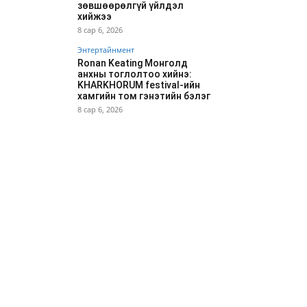
зөвшөөрөлгүй үйлдэл
хийжээ
8 сар 6, 2026
Энтертайнмент
Ronan Keating Монголд
анхны тоглолтоо хийнэ:
KHARKHORUM festival-ийн
хамгийн том гэнэтийн бэлэг
8 сар 6, 2026