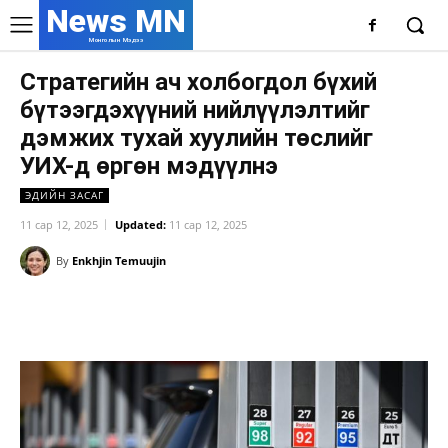
News MN
Монголын Мэдээ
Стратегийн ач холбогдол бүхий
бүтээгдэхүүний нийлүүлэлтийг
дэмжих тухай хуулийн төслийг
УИХ-д өргөн мэдүүлнэ
ЭДИЙН ЗАСАГ
11 сар 12, 2025
Updated:
11 сар 12, 2025
By
Enkhjin Temuujin
Facebook
X
WhatsApp