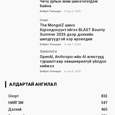
Чөчү уулын жим шинэчлэгдэж
байна
Enkhjin Temuujin
-
8 сар 4, 2026
Спорт
The MongolZ шинэ
бүрэлдэхүүнтэйгээ BLAST Bounty
Summer 2026 дээр дэлхийн
шилдгүүдтэй хэр өрсөлдөв
Enkhjin Temuujin
-
8 сар 7, 2026
ТЕХНОЛОГИ
OpenAI, Anthropic-ийн AI агентууд
туршилтаар зөвшөөрөлгүй үйлдэл
хийжээ
Enkhjin Temuujin
-
8 сар 6, 2026
АЛДАРТАЙ АНГИЛАЛ
Спорт
832
НИЙГЭМ
547
Дэлхий
465