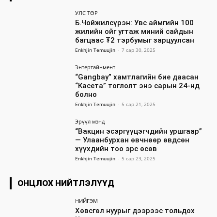
УЛС ТӨР
Б.Чойжилсүрэн: Увс аймгийн 100
жилийн ойг угтаж миний сайдын
багцаас ₮2 тэрбумыг зарцуулсан
Enkhjin Temuujin
-
7 сар 30, 2025
Энтертайнмент
“Gangbay” хамтлагийн бие даасан
“Касета” тоглолт энэ сарын 24-нд
болно
Enkhjin Temuujin
-
5 сар 21, 2025
Эрүүл мэнд
“Вакцин эсэргүүцэгчдийн уршгаар”
— Улаанбурхан өвчнөөр өвдсөн
хүүхдийн тоо эрс өсөв
Enkhjin Temuujin
-
5 сар 23, 2025
ОНЦЛОХ НИЙТЛЭЛҮҮД
НИЙГЭМ
Хөвсгөл нуурыг дээрээс тольдох