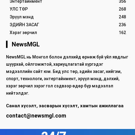
Энтертайнмент
356
УЛС ТӨР
268
Эрүүл мэнд
248
ЭДИЙН ЗАСАГ
236
Хэрэг зөрчил
162
NewsMGL
NewsMGL нь Монгол болон дэлхийд өрнөж буй үйл явдлыг
шуурхай, ойлгомжтой, хариуцлагатай хүргэдэг
мэдээллийн сайт юм. Бид улс төр, эдийн засаг, нийгэм,
спорт, технологи, энтертайнмент, эрүүл мэнд, дэлхий,
хэрэг зөрчил зэрэг гол сэдвээр өдөр бүр мэдээлэл
нийтэлдэг.
Санал хүсэлт, засварын хүсэлт, хамтын ажиллагаа
contact@newsmgl.com