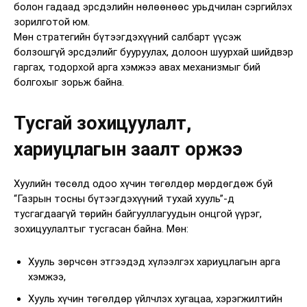
болон гадаад эрсдэлийн нөлөөнөөс урьдчилан сэргийлэх
зорилготой юм.
Мөн стратегийн бүтээгдэхүүний салбарт үүсэж
болзошгүй эрсдэлийг бууруулах, долоон шуурхай шийдвэр
гаргах, тодорхой арга хэмжээ авах механизмыг бий
болгохыг зорьж байна.
Тусгай зохицуулалт,
хариуцлагын заалт оржээ
Хуулийн төсөлд одоо хүчин төгөлдөр мөрдөгдөж буй
“Газрын тосны бүтээгдэхүүний тухай хууль”-д
тусгагдаагүй төрийн байгууллагуудын онцгой үүрэг,
зохицуулалтыг тусгасан байна. Мөн:
Хууль зөрчсөн этгээдэд хүлээлгэх хариуцлагын арга
хэмжээ,
Хууль хүчин төгөлдөр үйлчлэх хугацаа, хэрэгжилтийн