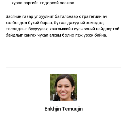
хүрээ зэргийг тодорхой заажээ.
Засгийн газар уг хуулийг баталснаар стратегийн ач
холбогдол бүхий бараа, бүтээгдэхүүний хомсдол,
тасалдлыг бууруулах, хангамжийн сүлжээний найдвартай
байдлыг хангах чухал алхам болно гэж үзэж байна.
Enkhjin Temuujin