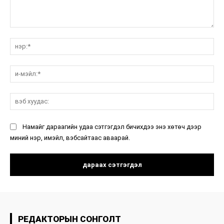
санал:
нэ
и-
мэ
вэ
ху
Намайг дараагийн удаа сэтгэгдэл бичихдээ энэ хөтөч дээр
миний нэр, имэйл, вэбсайтаас аваарай.
РЕДАКТОРЫН СОНГОЛТ