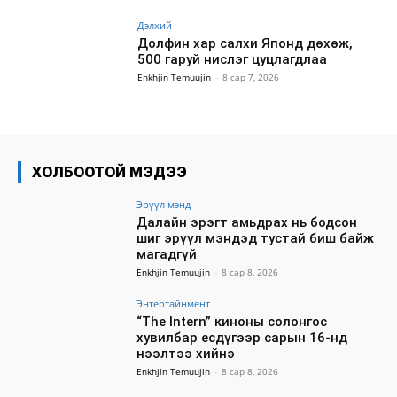
Дэлхий
Долфин хар салхи Японд дөхөж,
500 гаруй нислэг цуцлагдлаа
Enkhjin Temuujin
-
8 сар 7, 2026
ХОЛБООТОЙ МЭДЭЭ
Эрүүл мэнд
Далайн эрэгт амьдрах нь бодсон
шиг эрүүл мэндэд тустай биш байж
магадгүй
Enkhjin Temuujin
-
8 сар 8, 2026
Энтертайнмент
“The Intern” киноны солонгос
хувилбар есдүгээр сарын 16-нд
нээлтээ хийнэ
Enkhjin Temuujin
-
8 сар 8, 2026