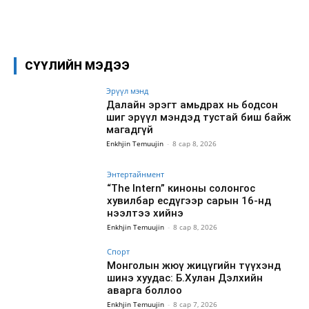
Facebook
X
WhatsApp
СҮҮЛИЙН МЭДЭЭ
Эрүүл мэнд
Далайн эрэгт амьдрах нь бодсон
шиг эрүүл мэндэд тустай биш байж
магадгүй
Enkhjin Temuujin
-
8 сар 8, 2026
Энтертайнмент
“The Intern” киноны солонгос
хувилбар есдүгээр сарын 16-нд
нээлтээ хийнэ
Enkhjin Temuujin
-
8 сар 8, 2026
Спорт
Монголын жюү жицүгийн түүхэнд
шинэ хуудас: Б.Хулан Дэлхийн
аварга боллоо
Enkhjin Temuujin
-
8 сар 7, 2026