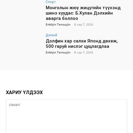
Спорт
Монголын жюү жицүгийн түүхэнд
шинэ хуудас: Б.Хулан Дэлхийн
аварга боллоо
Enkhjin Temuujin
-
8 сар 7, 2026
Дэлхий
Долфин хар салхи Японд дөхөж,
500 гаруй нислэг цуцлагдлаа
Enkhjin Temuujin
-
8 сар 7, 2026
ХАРИУ ҮЛДЭЭХ