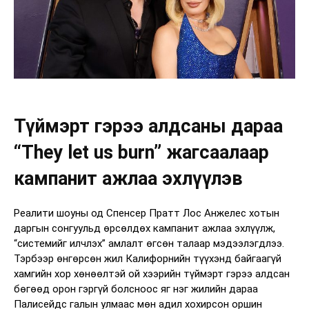
Түймэрт гэрээ алдсаны дараа
“They let us burn” жагсаалаар
кампанит ажлаа эхлүүлэв
Реалити шоуны од Спенсер Пратт Лос Анжелес хотын
даргын сонгуульд өрсөлдөх кампанит ажлаа эхлүүлж,
“системийг илчлэх” амлалт өгсөн талаар мэдээлэгдлээ.
Тэрбээр өнгөрсөн жил Калифорнийн түүхэнд байгаагүй
хамгийн хор хөнөөлтэй ой хээрийн түймэрт гэрээ алдсан
бөгөөд орон гэргүй болсноос яг нэг жилийн дараа
Палисейдс галын улмаас мөн адил хохирсон оршин