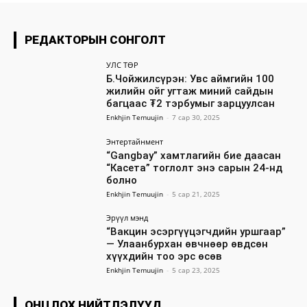
РЕДАКТОРЫН СОНГОЛТ
УЛС ТӨР
Б.Чойжилсүрэн: Увс аймгийн 100
жилийн ойг угтаж миний сайдын
багцаас ₮2 тэрбумыг зарцуулсан
Enkhjin Temuujin
-
7 сар 30, 2025
Энтертайнмент
“Gangbay” хамтлагийн бие даасан
“Касета” тоглолт энэ сарын 24-нд
болно
Enkhjin Temuujin
-
5 сар 21, 2025
Эрүүл мэнд
“Вакцин эсэргүүцэгчдийн уршгаар”
— Улаанбурхан өвчнөөр өвдсөн
хүүхдийн тоо эрс өсөв
Enkhjin Temuujin
-
5 сар 23, 2025
ОНЦЛОХ НИЙТЛЭЛҮҮД