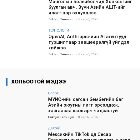
Монголын волейболчид Хонконгийг
буулган авч, Зүүн Азийн АШТ-ийг
ялалтаар эхлүүллээ
Enkhjin Temuujin
-
8 сар 6, 2026
ТЕХНОЛОГИ
OpenAI, Anthropic-ийн AI агентууд
туршилтаар зөвшөөрөлгүй үйлдэл
хийжээ
Enkhjin Temuujin
-
8 сар 6, 2026
ХОЛБООТОЙ МЭДЭЭ
Спорт
МУИС-ийн сагсан бөмбөгийн баг
Азийн оюутны лигт өрсөлдөж,
хэсгээсээ шалгарч чадсангүй
Enkhjin Temuujin
-
8 сар 6, 2026
Дэлхий
Мексикийн TikTok од Сесар