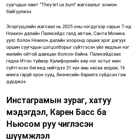
суугчдын хамт “They let us burn” жагсаалыг зохион
байгуулжээ.
Эсэргүүцлийн жагсаал нь 2025 оны нэгдүгээр сарын 7-нд
Номхон далайн Палисейдс галд автаж, Санта Моника
уулс болон Номхон далайн хооронд орших эрэг дагуух
оршин суугчдын цогцолборыг сүйтгэсэн үйл явдлын нэг
жилийн ойтой давхцан болсон байна. Палисейдсаас
гадна Итон түймэр Калифорнийн өөр нэг хотыг мөн
сүйтгэсэн бөгөөд нийтдээ 31 хүн амь насаа алдаж, 16
мянга гаруй орон сууц, бизнесийн барилга сүйдсэн гэж
дурджээ.
Инстаграмын зураг, хатуу
мэдэгдэл, Карен Басс ба
Ньюсом руу чиглэсэн
шүүмжлэл