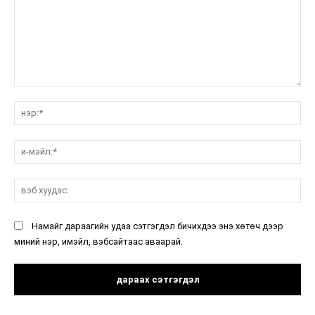
санал:
нэ
и-
мэ
вэ
ху
Намайг дараагийн удаа сэтгэгдэл бичихдээ энэ хөтөч дээр
миний нэр, имэйл, вэбсайтаас аваарай.