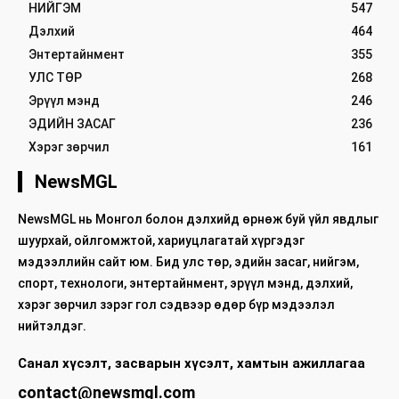
НИЙГЭМ
547
Дэлхий
464
Энтертайнмент
355
УЛС ТӨР
268
Эрүүл мэнд
246
ЭДИЙН ЗАСАГ
236
Хэрэг зөрчил
161
NewsMGL
NewsMGL нь Монгол болон дэлхийд өрнөж буй үйл явдлыг
шуурхай, ойлгомжтой, хариуцлагатай хүргэдэг
мэдээллийн сайт юм. Бид улс төр, эдийн засаг, нийгэм,
спорт, технологи, энтертайнмент, эрүүл мэнд, дэлхий,
хэрэг зөрчил зэрэг гол сэдвээр өдөр бүр мэдээлэл
нийтэлдэг.
Санал хүсэлт, засварын хүсэлт, хамтын ажиллагаа
contact@newsmgl.com