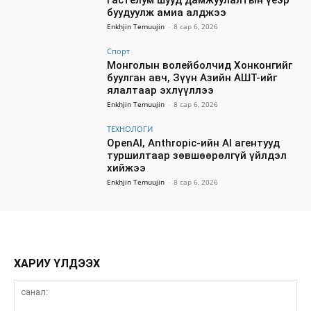
Гастелум шууд дамжуулалтын үеэр
буудуулж амиа алджээ
Enkhjin Temuujin
-
8 сар 6, 2026
Спорт
Монголын волейболчид Хонконгийг
буулган авч, Зүүн Азийн АШТ-ийг
ялалтаар эхлүүллээ
Enkhjin Temuujin
-
8 сар 6, 2026
ТЕХНОЛОГИ
OpenAI, Anthropic-ийн AI агентууд
туршилтаар зөвшөөрөлгүй үйлдэл
хийжээ
Enkhjin Temuujin
-
8 сар 6, 2026
ХАРИУ ҮЛДЭЭХ