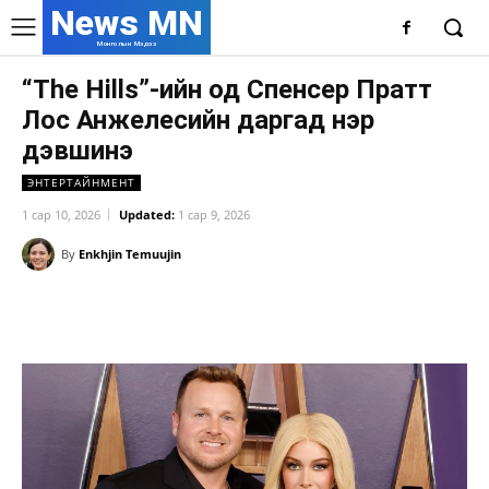
News MN
Монголын Мэдээ
“The Hills”-ийн од Спенсер Пратт
Лос Анжелесийн даргад нэр
дэвшинэ
ЭНТЕРТАЙНМЕНТ
1 сар 10, 2026
Updated:
1 сар 9, 2026
By
Enkhjin Temuujin
Facebook
X
WhatsApp