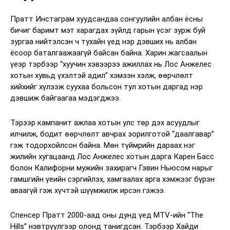
Пратт Инстаграм хуудсандаа сонгуулийн албан ёсны
бичиг баримт мэт харагдах зүйлд гарын үсэг зурж буй
зургаа нийтэлсэн ч тухайн үед нэр дэвших нь албан
ёсоор баталгаажаагүй байсан байна. Харин жагсаалын
үеэр тэрбээр “хуучин хэвээрээ ажиллах нь Лос Анжелес
хотын хувьд үхэлтэй адил” хэмээн хэлж, өөрчлөлт
хийхийг хүлээж суухаа больсон тул хотын даргад нэр
дэвшиж байгаагаа мэдэгджээ.
Тэрээр кампанит ажлаа хотын улс төр дэх асуудлыг
илчилж, бодит өөрчлөлт авчрах зорилготой “даалгавар”
гэж тодорхойлсон байна. Мөн түймрийн дараах нэг
жилийн хугацаанд Лос Анжелес хотын дарга Карен Басс
болон Калифорни мужийн захирагч Гэвин Ньюсом нарыг
гамшгийн үеийн сэргийлэх, хамгаалах арга хэмжээг бүрэн
аваагүй гэж хүчтэй шүүмжилж ирсэн гэжээ.
Спенсер Пратт 2000-аад оны дунд үед MTV-ийн “The
Hills” нэвтрүүлгээр олонд танигдсан. Тэрбээр Хайди