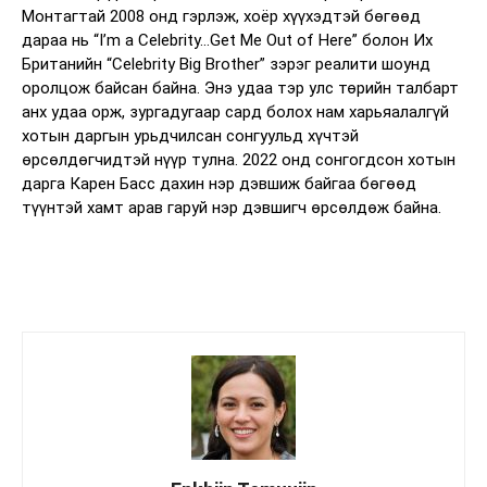
Монтагтай 2008 онд гэрлэж, хоёр хүүхэдтэй бөгөөд
дараа нь “I’m a Celebrity…Get Me Out of Here” болон Их
Британийн “Celebrity Big Brother” зэрэг реалити шоунд
оролцож байсан байна. Энэ удаа тэр улс төрийн талбарт
анх удаа орж, зургадугаар сард болох нам харьяалалгүй
хотын даргын урьдчилсан сонгуульд хүчтэй
өрсөлдөгчидтэй нүүр тулна. 2022 онд сонгогдсон хотын
дарга Карен Басс дахин нэр дэвшиж байгаа бөгөөд
түүнтэй хамт арав гаруй нэр дэвшигч өрсөлдөж байна.