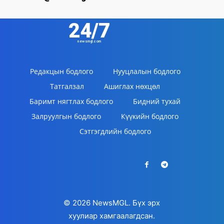
24/7
newsmgl.com
Редакцын бодлого
Нууцлалын бодлого
Татгалзал
Ашиглах нөхцөл
Баримт нягтлах бодлого
Бидний тухай
Залруулгын бодлого
Күүкийн бодлого
Сэтгэгдлийн бодлого
© 2026 NewsMGL. Бүх эрх
хуулиар хамгаалагдсан.