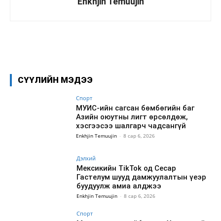
Enkhjin Temuujin
Facebook
X
WhatsApp
СҮҮЛИЙН МЭДЭЭ
Спорт
МУИС-ийн сагсан бөмбөгийн баг
Азийн оюутны лигт өрсөлдөж,
хэсгээсээ шалгарч чадсангүй
Enkhjin Temuujin
-
8 сар 6, 2026
Дэлхий
Мексикийн TikTok од Сесар
Гастелум шууд дамжуулалтын үеэр
буудуулж амиа алджээ
Enkhjin Temuujin
-
8 сар 6, 2026
Спорт