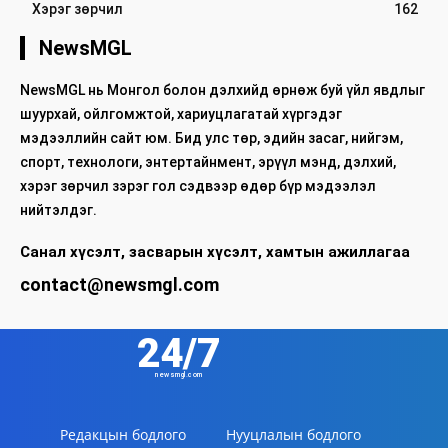
Хэрэг зөрчил
162
NewsMGL
NewsMGL нь Монгол болон дэлхийд өрнөж буй үйл явдлыг
шуурхай, ойлгомжтой, хариуцлагатай хүргэдэг
мэдээллийн сайт юм. Бид улс төр, эдийн засаг, нийгэм,
спорт, технологи, энтертайнмент, эрүүл мэнд, дэлхий,
хэрэг зөрчил зэрэг гол сэдвээр өдөр бүр мэдээлэл
нийтэлдэг.
Санал хүсэлт, засварын хүсэлт, хамтын ажиллагаа
contact@newsmgl.com
24/7
newsmgl.com
Редакцын бодлого
Нууцлалын бодлого