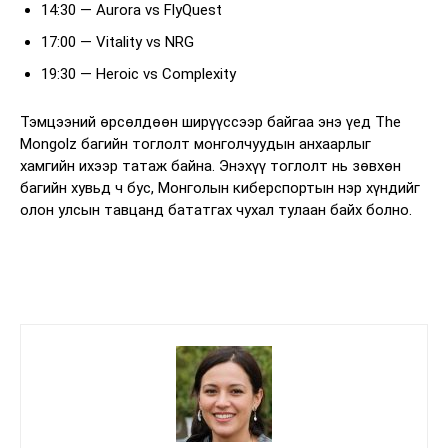
14:30 — Aurora vs FlyQuest
17:00 — Vitality vs NRG
19:30 — Heroic vs Complexity
Тэмцээний өрсөлдөөн ширүүссээр байгаа энэ үед The
Mongolz багийн тоглолт монголчуудын анхаарлыг
хамгийн ихээр татаж байна. Энэхүү тоглолт нь зөвхөн
багийн хувьд ч бус, Монголын киберспортын нэр хүндийг
олон улсын тавцанд бататгах чухал тулаан байх болно.