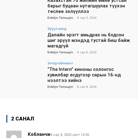
Казахстан 70 жилийн өмнө устсан
барыг буцаан нутагшуулах түүхэн
төслөө эхлүүллээ
Enkhjin Temuujin
-
8 сар 9, 2026
Эрүүл мэнд
Далайн эрэгт амьдрах нь бодсон
шиг эрүүл мэндэд тустай биш байж
магадгүй
Enkhjin Temuujin
-
8 сар 8, 2026
Энтертайнмент
“The Intern” киноны солонгос
хувилбар есдүгээр сарын 16-нд
нээлтээ хийнэ
Enkhjin Temuujin
-
8 сар 8, 2026
2 САНАЛ
Кобланчи
8 сар 8, 2025 цагт 12:05