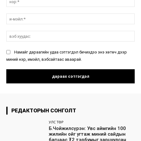
и-
мэ
вэ
ху
Намайг дараагийн удаа сэтгэгдэл бичихдээ энэ хөтөч дээр
миний нэр, имэйл, вэбсайтаас аваарай.
РЕДАКТОРЫН СОНГОЛТ
УЛС ТӨР
Б.Чойжилсүрэн: Увс аймгийн 100
жилийн ойг угтаж миний сайдын
багцаас ₮2 тэрбумыг зарцуулсан