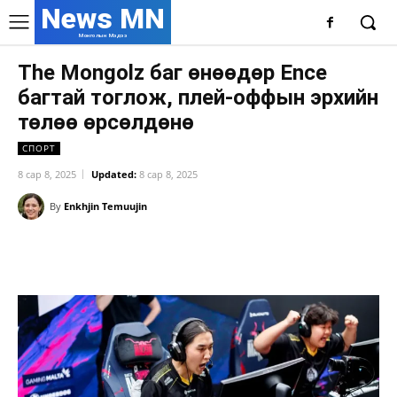
News MN
Монголын Мэдээ
The Mongolz баг өнөөдөр Ence
багтай тоглож, плей-оффын эрхийн
төлөө өрсөлдөнө
СПОРТ
8 сар 8, 2025
Updated:
8 сар 8, 2025
By
Enkhjin Temuujin
Facebook
X
WhatsApp