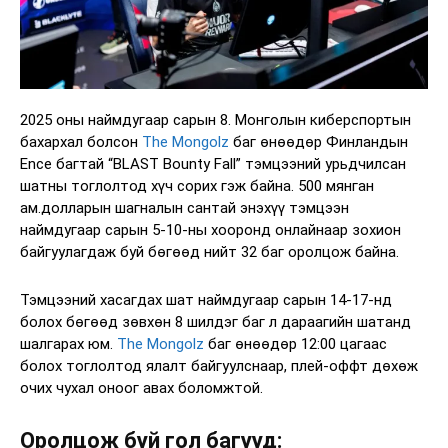
2025 оны наймдугаар сарын 8. Монголын киберспортын
бахархал болсон
The Mongolz
баг өнөөдөр Финландын
Ence багтай “BLAST Bounty Fall” тэмцээний урьдчилсан
шатны тоглолтод хүч сорих гэж байна. 500 мянган
ам.долларын шагналын сантай энэхүү тэмцээн
наймдугаар сарын 5-10-ны хооронд онлайнаар зохион
байгуулагдаж буй бөгөөд нийт 32 баг оролцож байна.
Тэмцээний хасагдах шат наймдугаар сарын 14-17-нд
болох бөгөөд зөвхөн 8 шилдэг баг л дараагийн шатанд
шалгарах юм.
The Mongolz
баг өнөөдөр 12:00 цагаас
болох тоглолтод ялалт байгуулснаар, плей-оффт дөхөж
очих чухал оноог авах боломжтой.
Оролцож буй гол багууд: