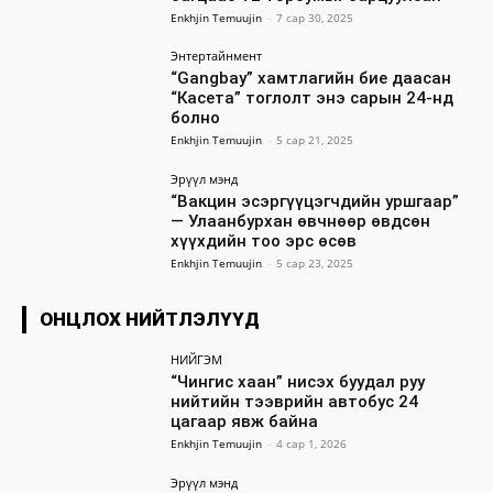
Enkhjin Temuujin
-
7 сар 30, 2025
Энтертайнмент
“Gangbay” хамтлагийн бие даасан
“Касета” тоглолт энэ сарын 24-нд
болно
Enkhjin Temuujin
-
5 сар 21, 2025
Эрүүл мэнд
“Вакцин эсэргүүцэгчдийн уршгаар”
— Улаанбурхан өвчнөөр өвдсөн
хүүхдийн тоо эрс өсөв
Enkhjin Temuujin
-
5 сар 23, 2025
ОНЦЛОХ НИЙТЛЭЛҮҮД
НИЙГЭМ
“Чингис хаан” нисэх буудал руу
нийтийн тээврийн автобус 24
цагаар явж байна
Enkhjin Temuujin
-
4 сар 1, 2026
Эрүүл мэнд