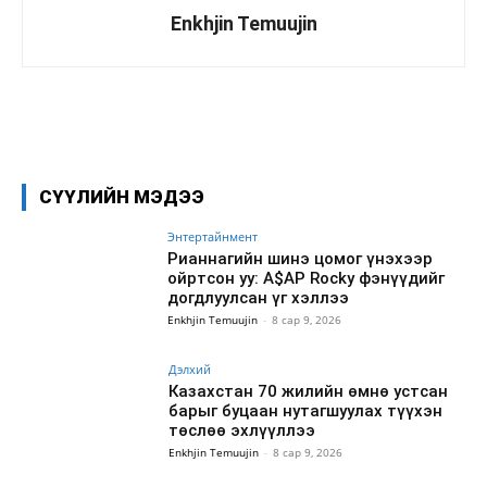
Enkhjin Temuujin
Facebook
X
WhatsApp
СҮҮЛИЙН МЭДЭЭ
Энтертайнмент
Рианнагийн шинэ цомог үнэхээр
ойртсон уу: A$AP Rocky фэнүүдийг
догдлуулсан үг хэллээ
Enkhjin Temuujin
-
8 сар 9, 2026
Дэлхий
Казахстан 70 жилийн өмнө устсан
барыг буцаан нутагшуулах түүхэн
төслөө эхлүүллээ
Enkhjin Temuujin
-
8 сар 9, 2026