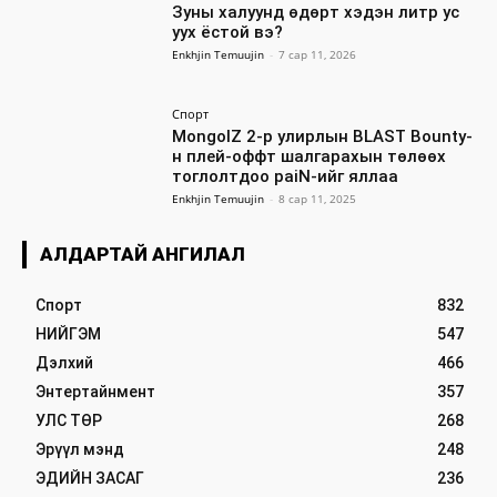
Зуны халуунд өдөрт хэдэн литр ус
уух ёстой вэ?
Enkhjin Temuujin
-
7 сар 11, 2026
Спорт
MongolZ 2-р улирлын BLAST Bounty-
н плей-оффт шалгарахын төлөөх
тоглолтдоо paiN-ийг яллаа
Enkhjin Temuujin
-
8 сар 11, 2025
АЛДАРТАЙ АНГИЛАЛ
Спорт
832
НИЙГЭМ
547
Дэлхий
466
Энтертайнмент
357
УЛС ТӨР
268
Эрүүл мэнд
248
ЭДИЙН ЗАСАГ
236