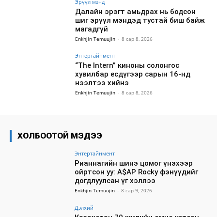
Эрүүл мэнд
Далайн эрэгт амьдрах нь бодсон
шиг эрүүл мэндэд тустай биш байж
магадгүй
Enkhjin Temuujin
-
8 сар 8, 2026
Энтертайнмент
“The Intern” киноны солонгос
хувилбар есдүгээр сарын 16-нд
нээлтээ хийнэ
Enkhjin Temuujin
-
8 сар 8, 2026
ХОЛБООТОЙ МЭДЭЭ
Энтертайнмент
Рианнагийн шинэ цомог үнэхээр
ойртсон уу: A$AP Rocky фэнүүдийг
догдлуулсан үг хэллээ
Enkhjin Temuujin
-
8 сар 9, 2026
Дэлхий