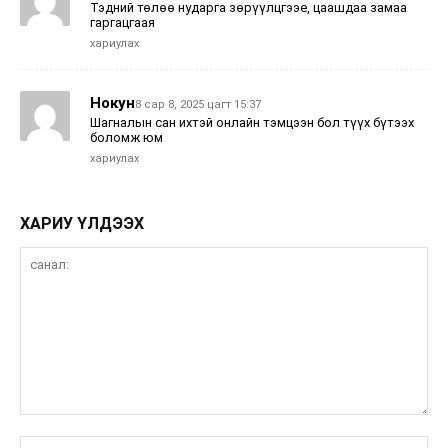
Тэдний төлөө нударга зөрүүлцгээе, цаашдаа замаа
гаргацгаая
хариулах
Нокун
8 сар 8, 2025 цагт 15:37
Шагналын сан ихтэй онлайн тэмцээн бол түүх бүтээх
боломж юм
хариулах
ХАРИУ ҮЛДЭЭХ
санал:
нэ