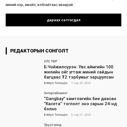
миний нэр, имэйл, вэбсайтаас аваарай.
РЕДАКТОРЫН СОНГОЛТ
УЛС ТӨР
Б.Чойжилсүрэн: Увс аймгийн 100
жилийн ойг угтаж миний сайдын
багцаас ₮2 тэрбумыг зарцуулсан
Enkhjin Temuujin
-
7 сар 30, 2025
Энтертайнмент
“Gangbay” хамтлагийн бие даасан
“Касета” тоглолт энэ сарын 24-нд
болно
Enkhjin Temuujin
-
5 сар 21, 2025
Эрүүл мэнд