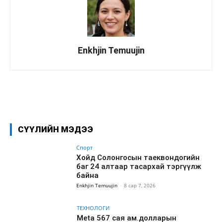
Enkhjin Temuujin
Facebook
X
WhatsApp
СҮҮЛИЙН МЭДЭЭ
Спорт
Хойд Солонгосын таеквондогийн
баг 24 алтаар тасархай тэргүүлж
байна
Enkhjin Temuujin
-
8 сар 7, 2026
ТЕХНОЛОГИ
Meta 567 сая ам.долларын