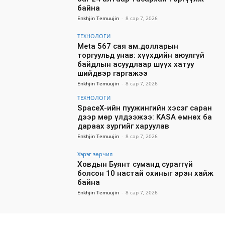
байна
Enkhjin Temuujin
-
8 сар 7, 2026
ТЕХНОЛОГИ
Meta 567 сая ам.долларын
торгуульд унав: хүүхдийн аюулгүй
байдлын асуудлаар шүүх хатуу
шийдвэр гаргажээ
Enkhjin Temuujin
-
8 сар 7, 2026
ТЕХНОЛОГИ
SpaceX-ийн пуужингийн хэсэг саран
дээр мөр үлдээжээ: KASA өмнөх ба
дараах зургийг харуулав
Enkhjin Temuujin
-
8 сар 7, 2026
Хэрэг зөрчил
Ховдын Буянт суманд сураггүй
болсон 10 настай охиныг эрэн хайж
байна
Enkhjin Temuujin
-
8 сар 7, 2026