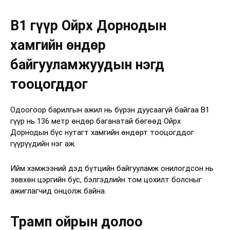
B1 гүүр Ойрх Дорнодын
хамгийн өндөр
байгууламжуудын нэгд
тооцогддог
Одоогоор барилгын ажил нь бүрэн дуусаагүй байгаа B1
гүүр нь 136 метр өндөр баганатай бөгөөд Ойрх
Дорнодын бүс нутагт хамгийн өндөрт тооцогддог
гүүрүүдийн нэг аж.
Ийм хэмжээний дэд бүтцийн байгууламж онилогдсон нь
зөвхөн цэргийн бус, бэлгэдлийн том цохилт болсныг
ажиглагчид онцолж байна.
Трамп ойрын долоо