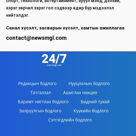
спорт, технологи, энтертайнмент, эрүүл мэнд, дэлхий,
хэрэг зөрчил зэрэг гол сэдвээр өдөр бүр мэдээлэл
нийтэлдэг.
Санал хүсэлт, засварын хүсэлт, хамтын ажиллагаа
contact@newsmgl.com
24/7
newsmgl.com
Редакцын бодлого
Нууцлалын бодлого
Татгалзал
Ашиглах нөхцөл
Баримт нягтлах бодлого
Бидний тухай
Залруулгын бодлого
Күүкийн бодлого
Сэтгэгдлийн бодлого