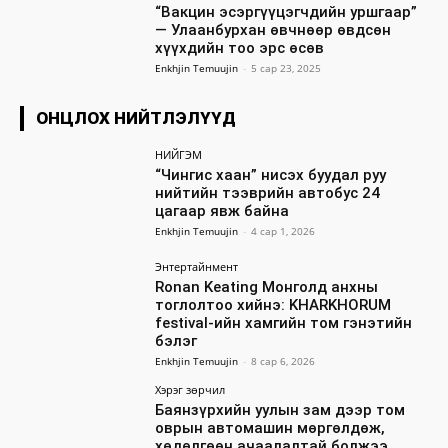
“Вакцин эсэргүүцэгчдийн уршгаар”
— Улаанбурхан өвчнөөр өвдсөн
хүүхдийн тоо эрс өсөв
Enkhjin Temuujin
-
5 сар 23, 2025
ОНЦЛОХ НИЙТЛЭЛҮҮД
НИЙГЭМ
“Чингис хаан” нисэх буудал руу
нийтийн тээврийн автобус 24
цагаар явж байна
Enkhjin Temuujin
-
4 сар 1, 2026
Энтертайнмент
Ronan Keating Монголд анхны
тоглолтоо хийнэ: KHARKHORUM
festival-ийн хамгийн том гэнэтийн
бэлэг
Enkhjin Temuujin
-
8 сар 6, 2026
Хэрэг зөрчил
Баянзүрхийн уулын зам дээр том
оврын автомашин мөргөлдөж,
хөдөлгөөн ачаалалтай болжээ