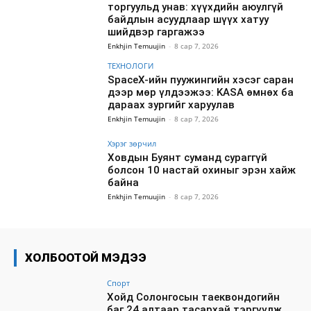
торгуульд унав: хүүхдийн аюулгүй
байдлын асуудлаар шүүх хатуу
шийдвэр гаргажээ
Enkhjin Temuujin
-
8 сар 7, 2026
ТЕХНОЛОГИ
SpaceX-ийн пуужингийн хэсэг саран
дээр мөр үлдээжээ: KASA өмнөх ба
дараах зургийг харуулав
Enkhjin Temuujin
-
8 сар 7, 2026
Хэрэг зөрчил
Ховдын Буянт суманд сураггүй
болсон 10 настай охиныг эрэн хайж
байна
Enkhjin Temuujin
-
8 сар 7, 2026
ХОЛБООТОЙ МЭДЭЭ
Спорт
Хойд Солонгосын таеквондогийн
баг 24 алтаар тасархай тэргүүлж