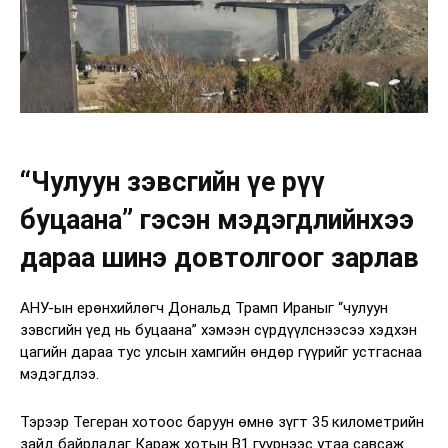
“Чулуун зэвсгийн үе рүү
буцаана” гэсэн мэдэгдлийнхээ
дараа шинэ довтолгоог зарлав
АНУ-ын ерөнхийлөгч Дональд Трамп Ираныг “чулуун
зэвсгийн үед нь буцаана” хэмээн сүрдүүлснээсээ хэдхэн
цагийн дараа тус улсын хамгийн өндөр гүүрийг устгаснаа
мэдэгдлээ.
Тэрээр Тегеран хотоос баруун өмнө зүгт 35 километрийн
зайд байрладаг Караж хотын B1 гүүрнээс утаа савсаж