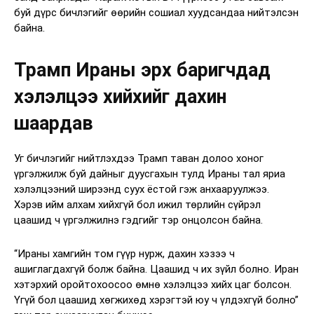
буй дүрс бичлэгийг өөрийн сошиал хуудсандаа нийтэлсэн
байна.
Трамп Ираны эрх баригчдад
хэлэлцээ хийхийг дахин
шаардав
Уг бичлэгийг нийтлэхдээ Трамп таван долоо хоног
үргэлжилж буй дайныг дуусгахын тулд Ираны тал яриа
хэлэлцээний ширээнд суух ёстой гэж анхааруулжээ.
Хэрэв ийм алхам хийхгүй бол ижил төрлийн сүйрэл
цаашид ч үргэлжилнэ гэдгийг тэр онцолсон байна.
“Ираны хамгийн том гүүр нурж, дахин хэзээ ч
ашиглагдахгүй болж байна. Цаашид ч их зүйл болно. Иран
хэтэрхий оройтохоосоо өмнө хэлэлцээ хийх цаг болсон.
Үгүй бол цаашид хөгжихөд хэрэгтэй юу ч үлдэхгүй болно”