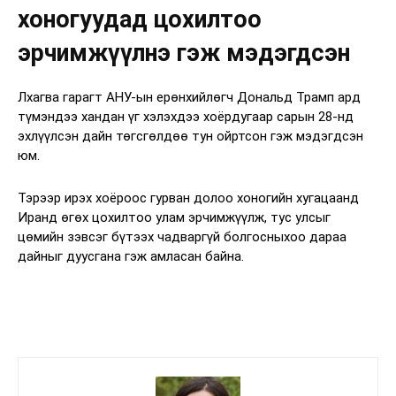
хоногуудад цохилтоо
эрчимжүүлнэ гэж мэдэгдсэн
Лхагва гарагт АНУ-ын ерөнхийлөгч Дональд Трамп ард
түмэндээ хандан үг хэлэхдээ хоёрдугаар сарын 28-нд
эхлүүлсэн дайн төгсгөлдөө тун ойртсон гэж мэдэгдсэн
юм.
Тэрээр ирэх хоёроос гурван долоо хоногийн хугацаанд
Иранд өгөх цохилтоо улам эрчимжүүлж, тус улсыг
цөмийн зэвсэг бүтээх чадваргүй болгосныхоо дараа
дайныг дуусгана гэж амласан байна.