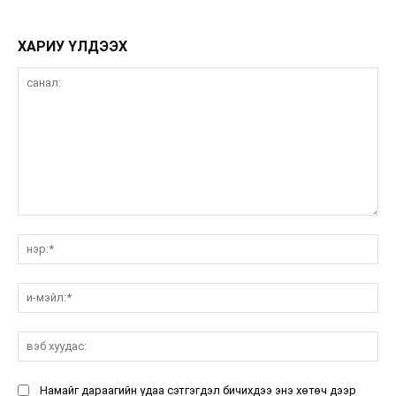
ХАРИУ ҮЛДЭЭХ
санал:
нэ
и-
мэ
вэ
ху
Намайг дараагийн удаа сэтгэгдэл бичихдээ энэ хөтөч дээр