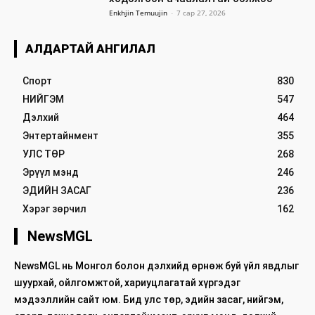
Enkhjin Temuujin
-
7 сар 27, 2026
АЛДАРТАЙ АНГИЛАЛ
Спорт
830
НИЙГЭМ
547
Дэлхий
464
Энтертайнмент
355
УЛС ТӨР
268
Эрүүл мэнд
246
ЭДИЙН ЗАСАГ
236
Хэрэг зөрчил
162
NewsMGL
NewsMGL нь Монгол болон дэлхийд өрнөж буй үйл явдлыг
шуурхай, ойлгомжтой, хариуцлагатай хүргэдэг
мэдээллийн сайт юм. Бид улс төр, эдийн засаг, нийгэм,