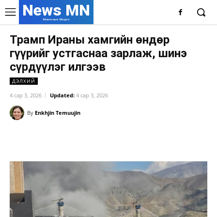
News MN
Монголын Мэдээ
Трамп Ираны хамгийн өндөр
гүүрийг устгаснаа зарлаж, шинэ
сүрдүүлэг илгээв
ДЭЛХИЙ
4 сар 3, 2026
Updated:
4 сар 3, 2026
By
Enkhjin Temuujin
Facebook
X
WhatsApp