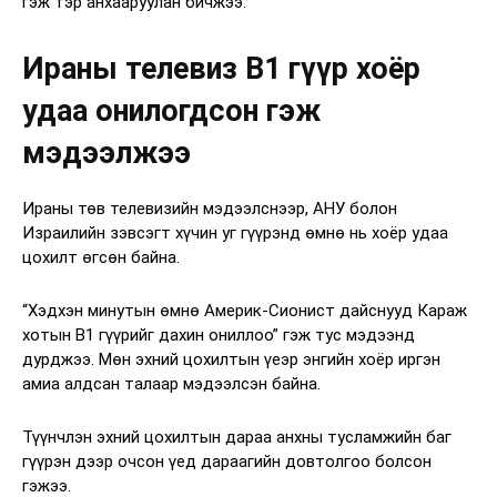
гэж тэр анхааруулан бичжээ.
Ираны телевиз B1 гүүр хоёр
удаа онилогдсон гэж
мэдээлжээ
Ираны төв телевизийн мэдээлснээр, АНУ болон
Израилийн зэвсэгт хүчин уг гүүрэнд өмнө нь хоёр удаа
цохилт өгсөн байна.
“Хэдхэн минутын өмнө Америк-Сионист дайснууд Караж
хотын B1 гүүрийг дахин ониллоо” гэж тус мэдээнд
дурджээ. Мөн эхний цохилтын үеэр энгийн хоёр иргэн
амиа алдсан талаар мэдээлсэн байна.
Түүнчлэн эхний цохилтын дараа анхны тусламжийн баг
гүүрэн дээр очсон үед дараагийн довтолгоо болсон
гэжээ.