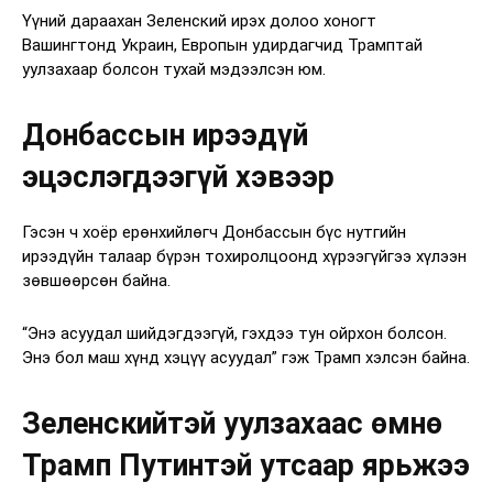
Үүний дараахан Зеленский ирэх долоо хоногт
Вашингтонд Украин, Европын удирдагчид Трамптай
уулзахаар болсон тухай мэдээлсэн юм.
Донбассын ирээдүй
эцэслэгдээгүй хэвээр
Гэсэн ч хоёр ерөнхийлөгч Донбассын бүс нутгийн
ирээдүйн талаар бүрэн тохиролцоонд хүрээгүйгээ хүлээн
зөвшөөрсөн байна.
“Энэ асуудал шийдэгдээгүй, гэхдээ тун ойрхон болсон.
Энэ бол маш хүнд хэцүү асуудал” гэж Трамп хэлсэн байна.
Зеленскийтэй уулзахаас өмнө
Трамп Путинтэй утсаар ярьжээ