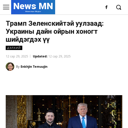
News MN
Монголын Мэдээ
Трамп Зеленскийтэй уулзаад:
Украины дайн ойрын хоногт
шийдэгдэх үү
ДЭЛХИЙ
12 сар 29, 2025
Updated:
12 сар 29, 2025
By
Enkhjin Temuujin
Facebook
X
WhatsApp