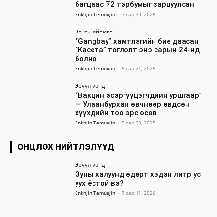
багцаас ₮2 тэрбумыг зарцуулсан
Enkhjin Temuujin
-
7 сар 30, 2025
Энтертайнмент
“Gangbay” хамтлагийн бие даасан
“Касета” тоглолт энэ сарын 24-нд
болно
Enkhjin Temuujin
-
5 сар 21, 2025
Эрүүл мэнд
“Вакцин эсэргүүцэгчдийн уршгаар”
— Улаанбурхан өвчнөөр өвдсөн
хүүхдийн тоо эрс өсөв
Enkhjin Temuujin
-
5 сар 23, 2025
ОНЦЛОХ НИЙТЛЭЛҮҮД
Эрүүл мэнд
Зуны халуунд өдөрт хэдэн литр ус
уух ёстой вэ?
Enkhjin Temuujin
-
7 сар 11, 2026