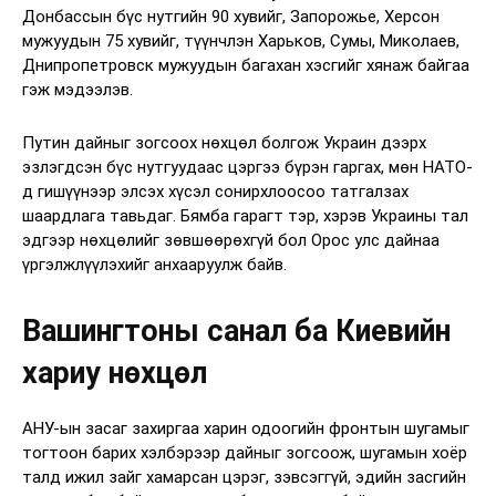
Донбассын бүс нутгийн 90 хувийг, Запорожье, Херсон
мужуудын 75 хувийг, түүнчлэн Харьков, Сумы, Миколаев,
Днипропетровск мужуудын багахан хэсгийг хянаж байгаа
гэж мэдээлэв.
Путин дайныг зогсоох нөхцөл болгож Украин дээрх
эзлэгдсэн бүс нутгуудаас цэргээ бүрэн гаргах, мөн НАТО-
д гишүүнээр элсэх хүсэл сонирхлоосоо татгалзах
шаардлага тавьдаг. Бямба гарагт тэр, хэрэв Украины тал
эдгээр нөхцөлийг зөвшөөрөхгүй бол Орос улс дайнаа
үргэлжлүүлэхийг анхааруулж байв.
Вашингтоны санал ба Киевийн
хариу нөхцөл
АНУ-ын засаг захиргаа харин одоогийн фронтын шугамыг
тогтоон барих хэлбэрээр дайныг зогсоож, шугамын хоёр
талд ижил зайг хамарсан цэрэг, зэвсэггүй, эдийн засгийн