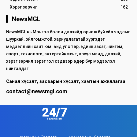
Хэрэг зөрчил
162
NewsMGL
NewsMGL нь Монгол болон дэлхийд өрнөж буй үйл явдлыг
шуурхай, ойлгомжтой, хариуцлагатай хүргэдэг
мэдээллийн сайт юм. Бид улс төр, эдийн засаг, нийгэм,
спорт, технологи, энтертайнмент, эрүүл мэнд, дэлхий,
хэрэг зөрчил зэрэг гол сэдвээр өдөр бүр мэдээлэл
нийтэлдэг.
Санал хүсэлт, засварын хүсэлт, хамтын ажиллагаа
contact@newsmgl.com
24/7
newsmgl.com