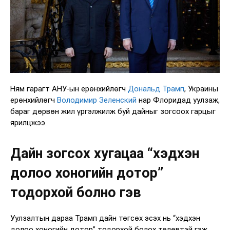
Ням гарагт АНУ-ын ерөнхийлөгч
Дональд Трамп
, Украины
ерөнхийлөгч
Володимир Зеленский
нар Флоридад уулзаж,
бараг дөрвөн жил үргэлжилж буй дайныг зогсоох гарцыг
ярилцжээ.
Дайн зогсох хугацаа “хэдхэн
долоо хоногийн дотор”
тодорхой болно гэв
Уулзалтын дараа Трамп дайн төгсөх эсэх нь “хэдхэн
долоо хоногийн дотор” тодорхой болох төлөвтэй гэж