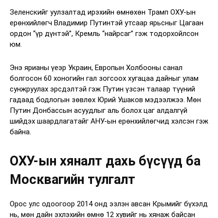
Зеленскийг уулзалтад ирэхийн өмнөхөн Трамп ОХУ-ын
ерөнхийлөгч Владимир Путинтэй утсаар ярьсныг Цагаан
ордон “үр дүнтэй”, Кремль “найрсаг” гэж тодорхойлсон
юм.
Энэ ярианы үеэр Украин, Европын Холбооны санал
болгосон 60 хоногийн гал зогсоох хугацаа дайныг улам
сунжруулах эрсдэлтэй гэж Путин үзсэн талаар түүний
гадаад бодлогын зөвлөх Юрий Ушаков мэдээлжээ. Мөн
Путин Донбассын асуудлыг аль болох цаг алдалгүй
шийдэх шаардлагатайг АНУ-ын ерөнхийлөгчид хэлсэн гэж
байна.
ОХУ-ын хяналт дахь бүсүүд ба
Москвагийн тулгалт
Орос улс одоогоор 2014 онд эзлэн авсан Крымийг бүхэлд
нь, мөн дайн эхлэхийн өмнө 12 хувийг нь хянаж байсан