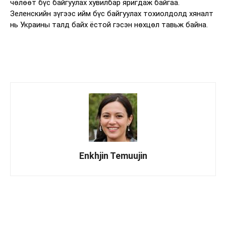
чөлөөт бүс байгуулах хувилбар яригдаж байгаа.
Зеленскийн зүгээс ийм бүс байгуулах тохиолдолд хяналт
нь Украины талд байх ёстой гэсэн нөхцөл тавьж байна.
Enkhjin Temuujin
Facebook
X
WhatsApp