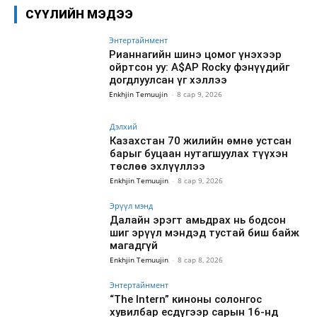
СҮҮЛИЙН МЭДЭЭ
Энтертайнмент
Рианнагийн шинэ цомог үнэхээр
ойртсон уу: A$AP Rocky фэнүүдийг
догдлуулсан үг хэллээ
Enkhjin Temuujin
-
8 сар 9, 2026
Дэлхий
Казахстан 70 жилийн өмнө устсан
барыг буцаан нутагшуулах түүхэн
төслөө эхлүүллээ
Enkhjin Temuujin
-
8 сар 9, 2026
Эрүүл мэнд
Далайн эрэгт амьдрах нь бодсон
шиг эрүүл мэндэд тустай биш байж
магадгүй
Enkhjin Temuujin
-
8 сар 8, 2026
Энтертайнмент
“The Intern” киноны солонгос
хувилбар есдүгээр сарын 16-нд