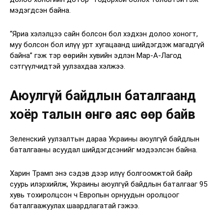
мэдэгдсэн байна.
“Яриа хэлэлцээ сайн болсон бол хэдхэн долоо хоногт,
муу болсон бол илүү урт хугацаанд шийдэгдэж магадгүй
байна” гэж тэр өөрийн хувийн эдлэн Мар-А-Лагод
сэтгүүлчидтэй уулзахдаа хэлжээ.
Аюулгүй байдлын баталгаанд
хоёр талын өнгө аяс өөр байв
Зеленский уулзалтын дараа Украины аюулгүй байдлын
баталгааны асуудал шийдэгдсэнийг мэдээлсэн байна.
Харин Трамп энэ сэдэв дээр илүү болгоомжтой байр
суурь илэрхийлж, Украины аюулгүй байдлын баталгааг 95
хувь тохиролцсон ч Европын орнуудын оролцоог
баталгаажуулах шаардлагатай гэжээ.