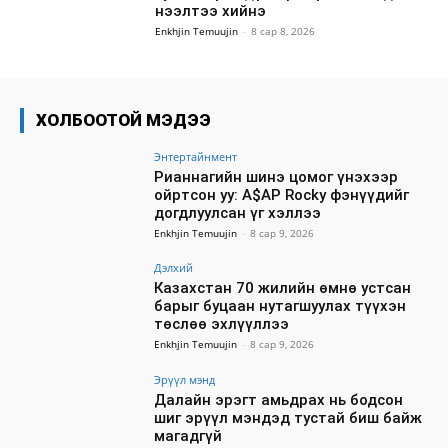
нээлтээ хийнэ
Enkhjin Temuujin
-
8 сар 8, 2026
ХОЛБООТОЙ МЭДЭЭ
Энтертайнмент
Рианнагийн шинэ цомог үнэхээр
ойртсон уу: A$AP Rocky фэнүүдийг
догдлуулсан үг хэллээ
Enkhjin Temuujin
-
8 сар 9, 2026
Дэлхий
Казахстан 70 жилийн өмнө устсан
барыг буцаан нутагшуулах түүхэн
төслөө эхлүүллээ
Enkhjin Temuujin
-
8 сар 9, 2026
Эрүүл мэнд
Далайн эрэгт амьдрах нь бодсон
шиг эрүүл мэндэд тустай биш байж
магадгүй