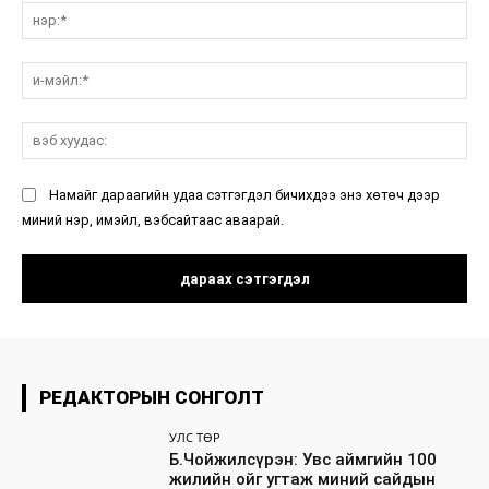
нэ
и-
мэ
вэ
ху
Намайг дараагийн удаа сэтгэгдэл бичихдээ энэ хөтөч дээр
миний нэр, имэйл, вэбсайтаас аваарай.
РЕДАКТОРЫН СОНГОЛТ
УЛС ТӨР
Б.Чойжилсүрэн: Увс аймгийн 100
жилийн ойг угтаж миний сайдын