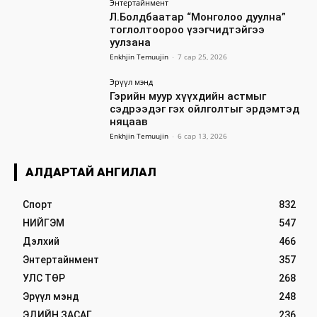
Энтертайнмент
Л.Болдбаатар “Монголоо дуулна”
тоглолтоороо үзэгчидтэйгээ
уулзана
Enkhjin Temuujin
-
7 сар 25, 2026
Эрүүл мэнд
Гэрийн муур хүүхдийн астмыг
сэдрээдэг гэх ойлголтыг эрдэмтэд
няцаав
Enkhjin Temuujin
-
6 сар 13, 2026
АЛДАРТАЙ АНГИЛАЛ
Спорт
832
НИЙГЭМ
547
Дэлхий
466
Энтертайнмент
357
УЛС ТӨР
268
Эрүүл мэнд
248
ЭДИЙН ЗАСАГ
236