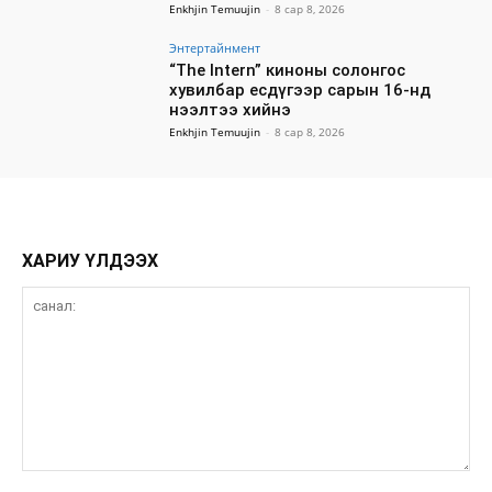
Enkhjin Temuujin
-
8 сар 8, 2026
Энтертайнмент
“The Intern” киноны солонгос
хувилбар есдүгээр сарын 16-нд
нээлтээ хийнэ
Enkhjin Temuujin
-
8 сар 8, 2026
ХАРИУ ҮЛДЭЭХ
санал: