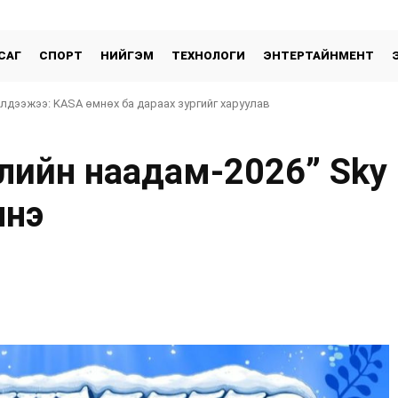
САГ
СПОРТ
НИЙГЭМ
ТЕХНОЛОГИ
ЭНТЕРТАЙНМЕНТ
үлдээжээ: KASA өмнөх ба дараах зургийг харуулав
лийн наадам-2026” Sky 
лнэ
хуваалцах