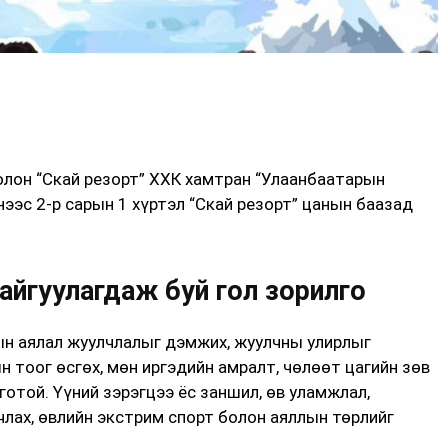
олон “Скай резорт” ХХК хамтран “Улаанбаатарын
нээс 2-р сарын 1 хүртэл “Скай резорт” цанын баазад
айгуулагдаж буй гол зорилго
лын аялал жуулчлалыг дэмжих, жуулчны улирлыг
н тоог өсгөх, мөн иргэдийн амралт, чөлөөт цагийн зөв
готой. Үүний зэрэгцээ ёс заншил, өв уламжлал,
лах, өвлийн экстрим спорт болон аяллын төрлийг