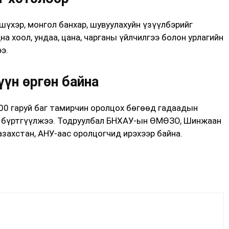
шүхэр, монгол банхар, шувуулахуйн үзүүлбэрийг
а хоол, ундаа, цана, чарганы үйлчилгээ болон урлагийн
э.
үн өргөн байна
00 гаруй баг тамирчин оролцох бөгөөд гадаадын
н бүртгүүлжээ. Тодруулбал БНХАУ-ын ӨМӨЗО, Шинжаан
Казахстан, АНУ-аас оролцогчид ирэхээр байна.