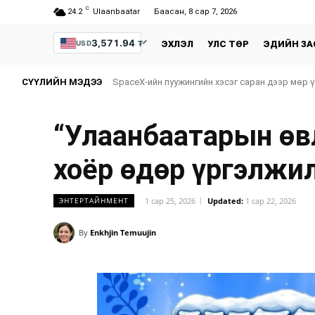
C
24.2
Ulaanbaatar
Баасан, 8 сар 7, 2026
3,571.94
₮
USD
ЭХЛЭЛ
УЛС ТӨР
ЭДИЙН ЗА
СҮҮЛИЙН МЭДЭЭ
SpaceX-ийн пуужингийн хэсэг саран дээр мөр 
“Улаанбаатарын өв
хоёр өдөр үргэлжи
1 сар 25, 2026
Updated:
1 сар 22, 2026
ЭНТЕРТАЙНМЕНТ
By
Enkhjin Temuujin