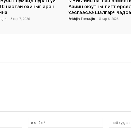
Буянт суманд сураггүй
МУИС-ийн сагсан бөмбөги
10 настай охиныг эрэн
Азийн оюутны лигт өрсө
йна
хэсгээсээ шалгарч чадса
ujin
-
8 сар 7, 2026
Enkhjin Temuujin
-
8 сар 6, 2026
нэр:*
и-
мэйл:*