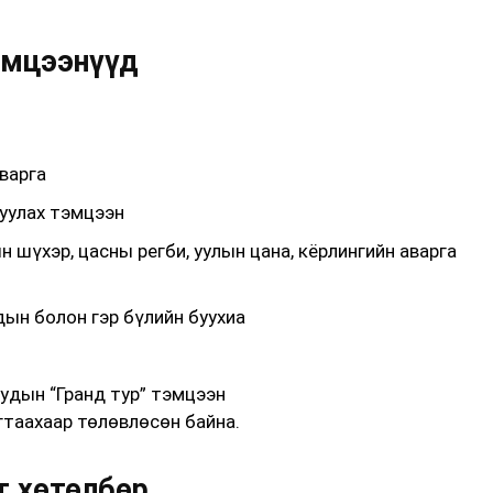
эмцээнүүд
варга
уулах тэмцээн
 шүхэр, цасны регби, уулын цана, кёрлингийн аварга
ын болон гэр бүлийн буухиа
удын “Гранд тур” тэмцээн
гтаахаар төлөвлөсөн байна.
т хөтөлбөр