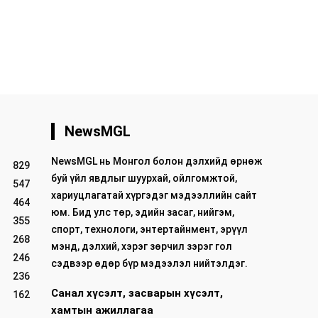
NewsMGL
NewsMGL нь Монгол болон дэлхийд өрнөж
829
буй үйл явдлыг шуурхай, ойлгомжтой,
547
хариуцлагатай хүргэдэг мэдээллийн сайт
464
юм. Бид улс төр, эдийн засаг, нийгэм,
355
спорт, технологи, энтертайнмент, эрүүл
268
мэнд, дэлхий, хэрэг зөрчил зэрэг гол
246
сэдвээр өдөр бүр мэдээлэл нийтэлдэг.
236
Санал хүсэлт, засварын хүсэлт,
162
хамтын ажиллагаа