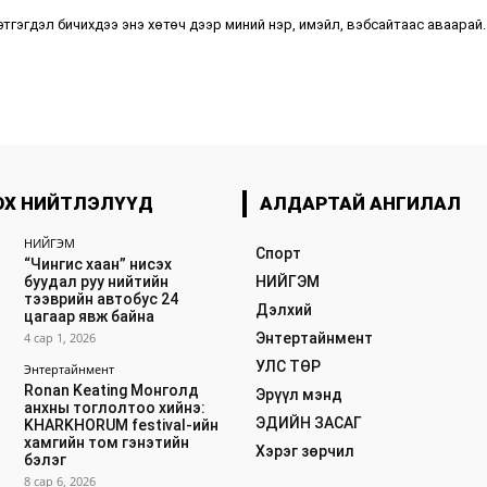
этгэгдэл бичихдээ энэ хөтөч дээр миний нэр, имэйл, вэбсайтаас аваарай.
ОХ НИЙТЛЭЛҮҮД
АЛДАРТАЙ АНГИЛАЛ
НИЙГЭМ
Спорт
“Чингис хаан” нисэх
буудал руу нийтийн
НИЙГЭМ
тээврийн автобус 24
Дэлхий
цагаар явж байна
4 сар 1, 2026
Энтертайнмент
УЛС ТӨР
Энтертайнмент
Ronan Keating Монголд
Эрүүл мэнд
анхны тоглолтоо хийнэ:
ЭДИЙН ЗАСАГ
KHARKHORUM festival-ийн
хамгийн том гэнэтийн
Хэрэг зөрчил
бэлэг
8 сар 6, 2026