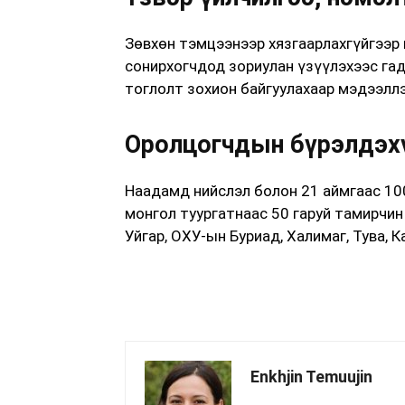
Зөвхөн тэмцээнээр хязгаарлахгүйгээр 
сонирхогчдод зориулан үзүүлэхээс гадн
тоглолт зохион байгуулахаар мэдээллэ
Оролцогчдын бүрэлдэхү
Наадамд нийслэл болон 21 аймгаас 10
монгол туургатнаас 50 гаруй тамирчи
Уйгар, ОХУ-ын Буриад, Халимаг, Тува, 
Enkhjin Temuujin