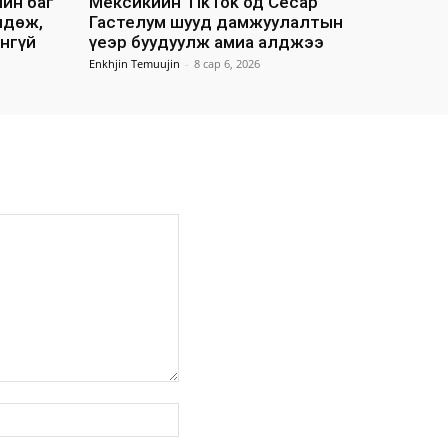
йн баг
Мексикийн TikTok од Сесар
лдөж,
Гастелум шууд дамжуулалтын
нгүй
үеэр буудуулж амиа алджээ
Enkhjin Temuujin
-
8 сар 6, 2026
вэб
хуудас: