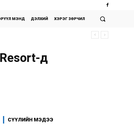
ЭРҮҮЛ МЭНД
ДЭЛХИЙ
ХЭРЭГ ЗӨРЧИЛ
Resort-д
Facebook
X
WhatsApp
СҮҮЛИЙН МЭДЭЭ