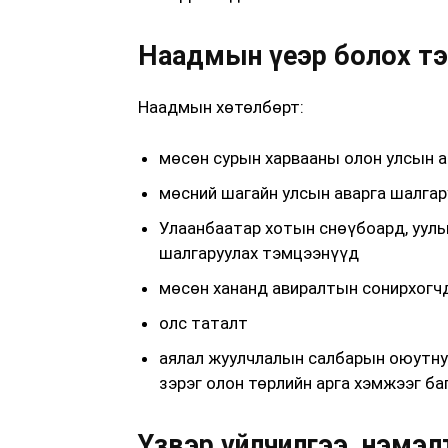
Наадмын үеэр болох т
Наадмын хөтөлбөрт:
мөсөн сурын харвааны олон улсын а
мөсний шагайн улсын аварга шалгар
Улаанбаатар хотын снөүбоард, уулын
шалгаруулах тэмцээнүүд
мөсөн хананд авиралтын сонирхогчд
олс таталт
аялал жуулчлалын салбарын оюутну
зэрэг олон төрлийн арга хэмжээг ба
Үзвэр үйлчилгээ, нэмэл