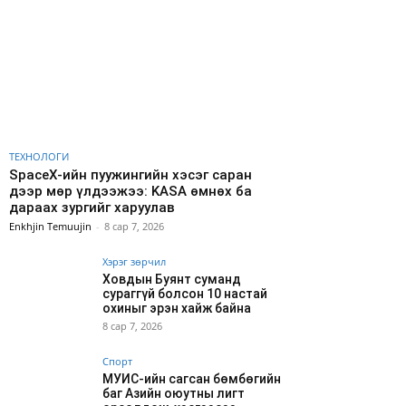
ТЕХНОЛОГИ
SpaceX-ийн пуужингийн хэсэг саран
дээр мөр үлдээжээ: KASA өмнөх ба
дараах зургийг харуулав
Enkhjin Temuujin
-
8 сар 7, 2026
Хэрэг зөрчил
Ховдын Буянт суманд
сураггүй болсон 10 настай
охиныг эрэн хайж байна
8 сар 7, 2026
Спорт
МУИС-ийн сагсан бөмбөгийн
баг Азийн оюутны лигт