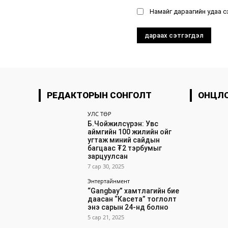
Намайг дараагийн удаа с
РЕДАКТОРЫН СОНГОЛТ
ОНЦЛ
УЛС ТӨР
Б.Чойжилсүрэн: Увс
аймгийн 100 жилийн ойг
угтаж миний сайдын
багцаас ₮2 тэрбумыг
зарцуулсан
7 сар 30, 2025
Энтертайнмент
“Gangbay” хамтлагийн бие
даасан “Касета” тоглолт
энэ сарын 24-нд болно
5 сар 21, 2025