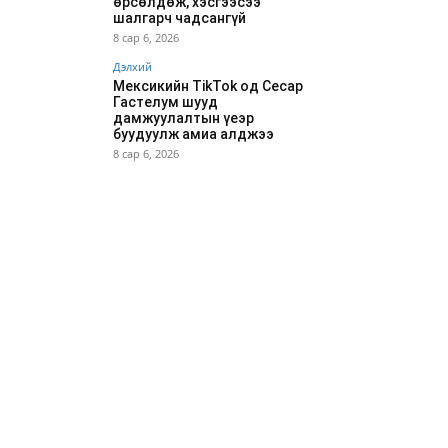
өрсөлдөж, хэсгээсээ
шалгарч чадсангүй
8 сар 6, 2026
Дэлхий
Мексикийн TikTok од Сесар
Гастелум шууд
дамжуулалтын үеэр
буудуулж амиа алджээ
8 сар 6, 2026