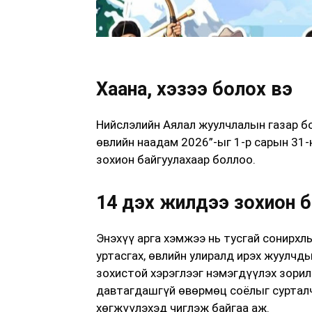
Хаана, хэзээ болох вэ
Нийслэлийн Аялал жуулчлалын газар б
өвлийн наадам 2026”-ыг 1-р сарын 31-
зохион байгуулахаар боллоо.
14 дэх жилдээ зохион б
Энэхүү арга хэмжээ нь тусгай сонирх
уртасгах, өвлийн улиралд ирэх жуулчды
зохистой хэрэглээг нэмэгдүүлэх зорил
давтагдашгүй өвөрмөц соёлыг сурталч
хөгжүүлэхэд чиглэж байгаа аж.