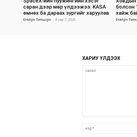
SpaceX-ийн пуужингийн хэсэг
Ховдын 
саран дээр мөр үлдээжээ: KASA
болсон 
өмнөх ба дараах зургийг харуулав
хайж ба
Enkhjin Temuujin
-
8 сар 7, 2026
Enkhjin Temu
ХАРИУ ҮЛДЭЭХ
санал: