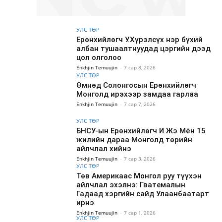
УЛС ТӨР
Ерөнхийлөгч У.Хүрэлсүх нэр бүхий
албан тушаалтнуудад цэргийн дээд
цол олголоо
Enkhjin Temuujin
-
7 сар 8, 2026
УЛС ТӨР
Өмнөд Солонгосын Ерөнхийлөгч
Монголд ирэхээр замдаа гарлаа
Enkhjin Temuujin
-
7 сар 7, 2026
УЛС ТӨР
БНСУ-ын Ерөнхийлөгч И Жэ Мён 15
жилийн дараа Монголд төрийн
айлчлал хийнэ
Enkhjin Temuujin
-
7 сар 3, 2026
УЛС ТӨР
Төв Америкаас Монгол руу түүхэн
айлчлал эхэлнэ: Гватемалын
Гадаад хэргийн сайд Улаанбаатарт
ирнэ
Enkhjin Temuujin
-
7 сар 1, 2026
УЛС ТӨР