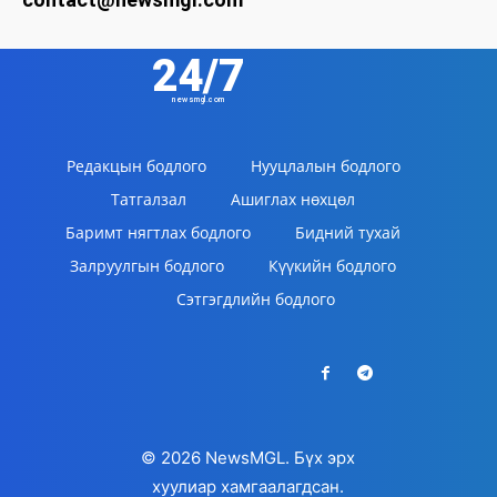
24/7
newsmgl.com
Редакцын бодлого
Нууцлалын бодлого
Татгалзал
Ашиглах нөхцөл
Баримт нягтлах бодлого
Бидний тухай
Залруулгын бодлого
Күүкийн бодлого
Сэтгэгдлийн бодлого
© 2026 NewsMGL. Бүх эрх
хуулиар хамгаалагдсан.