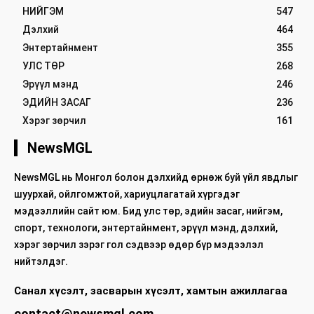
НИЙГЭМ
547
Дэлхий
464
Энтертайнмент
355
УЛС ТӨР
268
Эрүүл мэнд
246
ЭДИЙН ЗАСАГ
236
Хэрэг зөрчил
161
NewsMGL
NewsMGL нь Монгол болон дэлхийд өрнөж буй үйл явдлыг
шуурхай, ойлгомжтой, хариуцлагатай хүргэдэг
мэдээллийн сайт юм. Бид улс төр, эдийн засаг, нийгэм,
спорт, технологи, энтертайнмент, эрүүл мэнд, дэлхий,
хэрэг зөрчил зэрэг гол сэдвээр өдөр бүр мэдээлэл
нийтэлдэг.
Санал хүсэлт, засварын хүсэлт, хамтын ажиллагаа
contact@newsmgl.com