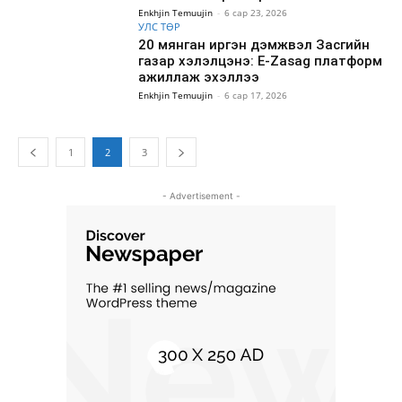
Enkhjin Temuujin
-
6 сар 23, 2026
УЛС ТӨР
20 мянган иргэн дэмжвэл Засгийн
газар хэлэлцэнэ: E-Zasag платформ
ажиллаж эхэллээ
Enkhjin Temuujin
-
6 сар 17, 2026
1
2
3
- Advertisement -