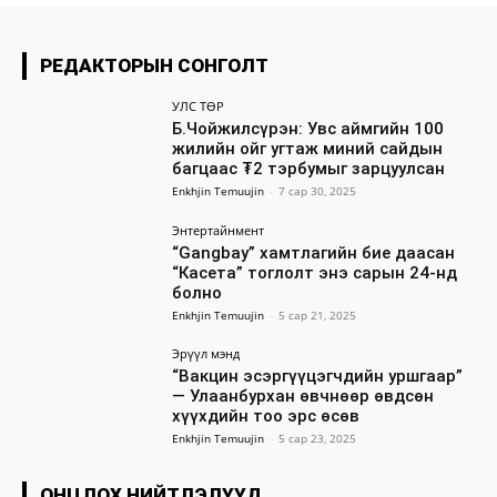
РЕДАКТОРЫН СОНГОЛТ
УЛС ТӨР
Б.Чойжилсүрэн: Увс аймгийн 100
жилийн ойг угтаж миний сайдын
багцаас ₮2 тэрбумыг зарцуулсан
Enkhjin Temuujin
-
7 сар 30, 2025
Энтертайнмент
“Gangbay” хамтлагийн бие даасан
“Касета” тоглолт энэ сарын 24-нд
болно
Enkhjin Temuujin
-
5 сар 21, 2025
Эрүүл мэнд
“Вакцин эсэргүүцэгчдийн уршгаар”
— Улаанбурхан өвчнөөр өвдсөн
хүүхдийн тоо эрс өсөв
Enkhjin Temuujin
-
5 сар 23, 2025
ОНЦЛОХ НИЙТЛЭЛҮҮД