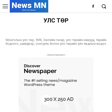
News MN
Монголын Мэдээ
УЛС ТӨР
ДЭЛХИЙ
НИЙГЭМ
СПОРТ
ТЕХНОЛОГИ
ХЭРЭГ ЗӨРЧИЛ
ЭДИЙН ЗАСАГ
ЭНТЕРТАЙНМЕНТ
ЭРҮҮЛ МЭНД
Монголын улс төр, УИХ, Засгийн газар, улс төрийн намууд, төрийн
бодлого, шийдвэр, сонгууль болон улс төрийн үйл явдлын мэдээ.
- Advertisement -