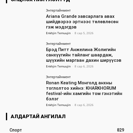
Энтертайнмент
Ariana Grande завсарлага авах
шийдвэрээ эртнээс төлөвлөсөн
гэж мэдэгдэв
Enkhjin Temuujin
-
8 сар 5, 2026
Энтертайнмент
Брэд Питт Анжелина Жолигийн
санхүүгийн тайланг шаардаж,
шүүхийн маргаан дахин ширүүсэв
Enkhjin Temuujin
-
8 сар 6, 2026
Энтертайнмент
Ronan Keating Монголд анхны
тоглолтоо хийнэ: KHARKHORUM
festival-ийн хамгийн том гэнэтийн
бэлэг
Enkhjin Temuujin
-
8 сар 6, 2026
АЛДАРТАЙ АНГИЛАЛ
Спорт
829