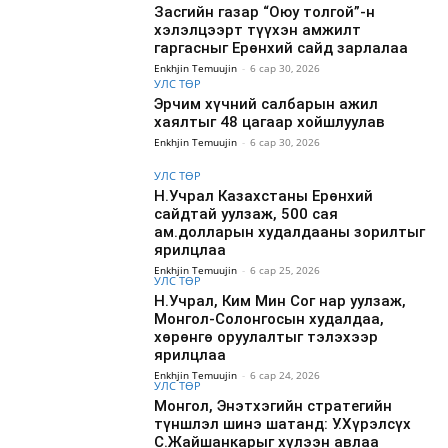
Засгийн газар “Оюу толгой”-н
хэлэлцээрт түүхэн амжилт
гаргасныг Ерөнхий сайд зарлалаа
Enkhjin Temuujin
-
6 сар 30, 2026
УЛС ТӨР
Эрчим хүчний салбарын ажил
хаялтыг 48 цагаар хойшлуулав
Enkhjin Temuujin
-
6 сар 30, 2026
УЛС ТӨР
Н.Учрал Казахстаны Ерөнхий
сайдтай уулзаж, 500 сая
ам.долларын худалдааны зорилтыг
ярилцлаа
Enkhjin Temuujin
-
6 сар 25, 2026
УЛС ТӨР
Н.Учрал, Ким Мин Сог нар уулзаж,
Монгол-Солонгосын худалдаа,
хөрөнгө оруулалтыг тэлэхээр
ярилцлаа
Enkhjin Temuujin
-
6 сар 24, 2026
УЛС ТӨР
Монгол, Энэтхэгийн стратегийн
түншлэл шинэ шатанд: У.Хүрэлсүх
С.Жайшанкарыг хүлээн авлаа