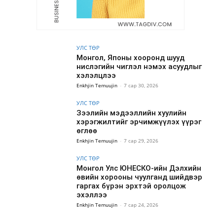
УЛС ТӨР
Монгол, Японы хооронд шууд
нислэгийн чиглэл нэмэх асуудлыг
хэлэлцлээ
Enkhjin Temuujin
-
7 сар 30, 2026
УЛС ТӨР
Зээлийн мэдээллийн хуулийн
хэрэгжилтийг эрчимжүүлэх үүрэг
өглөө
Enkhjin Temuujin
-
7 сар 29, 2026
УЛС ТӨР
Монгол Улс ЮНЕСКО-ийн Дэлхийн
өвийн хорооны чуулганд шийдвэр
гаргах бүрэн эрхтэй оролцож
эхэллээ
Enkhjin Temuujin
-
7 сар 24, 2026