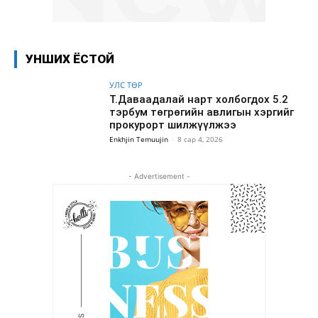
УНШИХ ЁСТОЙ
УЛС ТӨР
Т.Даваадалай нарт холбогдох 5.2
тэрбум төгрөгийн авлигын хэргийг
прокурорт шилжүүлжээ
Enkhjin Temuujin
-
8 сар 4, 2026
- Advertisement -