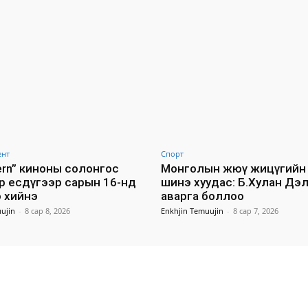
ент
Спорт
tern” киноны солонгос
Монголын жюү жицүгийн 
р есдүгээр сарын 16-нд
шинэ хуудас: Б.Хулан Дэ
 хийнэ
аварга боллоо
ujin
-
8 сар 8, 2026
Enkhjin Temuujin
-
8 сар 7, 2026