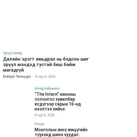
Эрүүл мэнд
Далайн эрэгт амьдрах нь бодсон шиг
эрүүл мэндэд тустай биш байж
магадгүй
Enkhjin Temuujin
-
8 сар 8, 2026
Энтертайнмент
“The Intern” киноны
солонгос хувилбар
есдүгээр сарын 16-нд
нээлтээ хийнэ
8 сар 8, 2026
Спорт
Монголын жюү жицүгийн
түүхэнд шинэ хуудас: