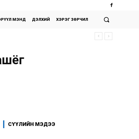
ЭРҮҮЛ МЭНД
ДЭЛХИЙ
ХЭРЭГ ЗӨРЧИЛ
ашёг
Facebook
X
WhatsApp
СҮҮЛИЙН МЭДЭЭ