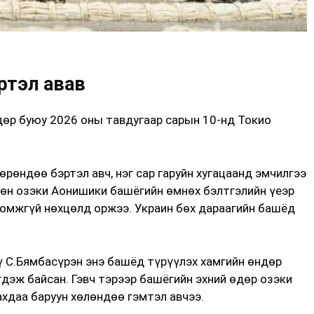
ртэл авав
өр буюу 2026 оны тавдугаар сарын 10-нд Токио
рөндөө бэртэл авч, нэг сар гаруйн хугацаанд эмчилгээ
Мөн озэки Аонишики башёгийн өмнөх бэлтгэлийн үеэр
ломжгүй нөхцөлд оржээ. Украин бөх дараагийн башёд
 С.Бямбасүрэн энэ башёд түрүүлэх хамгийн өндөр
дэж байсан. Гэвч тэрээр башёгийн эхний өдөр озэки
ахдаа баруун хөлөндөө гэмтэл авчээ.