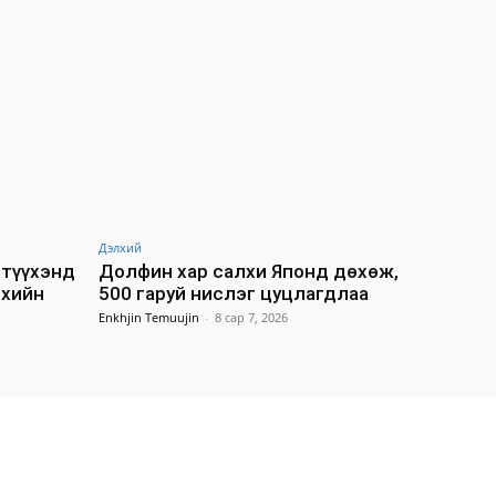
Дэлхий
түүхэнд
Долфин хар салхи Японд дөхөж,
лхийн
500 гаруй нислэг цуцлагдлаа
Enkhjin Temuujin
-
8 сар 7, 2026