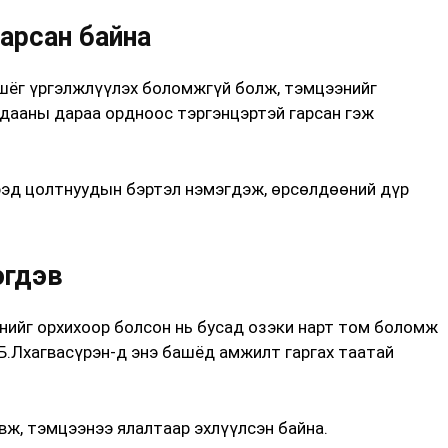
арсан байна
шёг үргэлжлүүлэх боломжгүй болж, тэмцээнийг
лдааны дараа ордноос тэргэнцэртэй гарсан гэж
ээд цолтнуудын бэртэл нэмэгдэж, өрсөлдөөний дүр
эгдэв
нийг орхихоор болсон нь бусад озэки нарт том боломж
Б.Лхагвасүрэн-д энэ башёд амжилт гаргах таатай
ж, тэмцээнээ ялалтаар эхлүүлсэн байна.