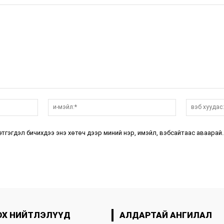
нэр:*
и-
мэйл:*
этгэгдэл бичихдээ энэ хөтөч дээр миний нэр, имэйл, вэбсайтаас аваарай.
ОХ НИЙТЛЭЛҮҮД
АЛДАРТАЙ АНГИЛАЛ