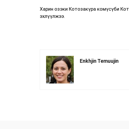
Харин озэки Котозакүра комүсүби Ко
эхлүүлжээ.
Enkhjin Temuujin
хуваалцах