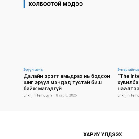
ХОЛБООТОЙ МЭДЭЭ
Эрүүл мэнд
Энтертайнм
Далайн эрэгт амьдрах нь бодсон
“The In
шиг эрүүл мэндэд тустай биш
хувилба
байж магадгүй
нээлтээ
Enkhjin Temuujin
-
8 сар 8, 2026
Enkhjin Temu
ХАРИУ ҮЛДЭЭХ