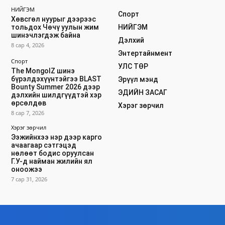
НИЙГЭМ
Спорт
Хөвсгөл нуурыг дээрээс
тольдох Чөчү уулын жим
НИЙГЭМ
шинэчлэгдэж байна
Дэлхий
8 сар 4, 2026
Энтертайнмент
Спорт
УЛС ТӨР
The MongolZ шинэ
бүрэлдэхүүнтэйгээ BLAST
Эрүүл мэнд
Bounty Summer 2026 дээр
ЭДИЙН ЗАСАГ
дэлхийн шилдгүүдтэй хэр
өрсөлдөв
Хэрэг зөрчил
8 сар 7, 2026
Хэрэг зөрчил
Ээжийнхээ нэр дээр карго
ачаагаар сэтгэцэд
нөлөөт бодис оруулсан
Г.У-д найман жилийн ял
оноожээ
7 сар 31, 2026