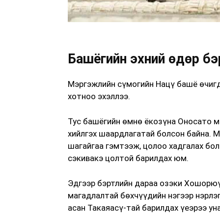
Башёгийн эхний өдөр бэ
Мэргэжлийн сүмогийн Нацү башё өчигд
хотноо эхэллээ.
Тус башёгийн өмнө ёкозүна Оносато мө
хийлгэх шаардлагатай болсон байна. 
шагайгаа гэмтээж, цолоо хадгалах бо
сэкивакэ цолтой барилдах юм.
Эдгээр бэртлийн дараа озэки Хошорюү
магадлалтай бөхчүүдийн нэгээр нэрлэг
асан Такаяасү-тай барилдах үеэрээ ун