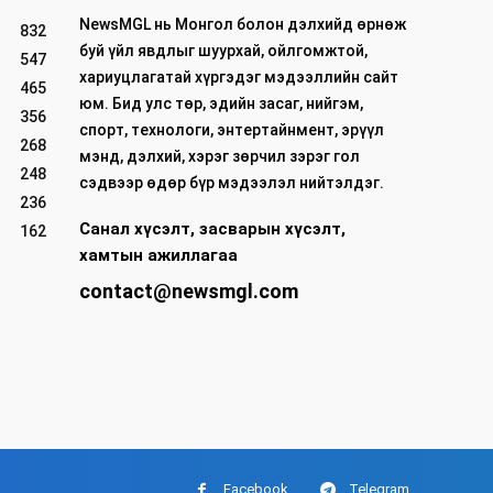
NewsMGL нь Монгол болон дэлхийд өрнөж
832
буй үйл явдлыг шуурхай, ойлгомжтой,
547
хариуцлагатай хүргэдэг мэдээллийн сайт
465
юм. Бид улс төр, эдийн засаг, нийгэм,
356
спорт, технологи, энтертайнмент, эрүүл
268
мэнд, дэлхий, хэрэг зөрчил зэрэг гол
248
сэдвээр өдөр бүр мэдээлэл нийтэлдэг.
236
Санал хүсэлт, засварын хүсэлт,
162
хамтын ажиллагаа
contact@newsmgl.com
Facebook
Telegram