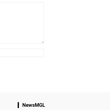
вэб
хуудас:
NewsMGL