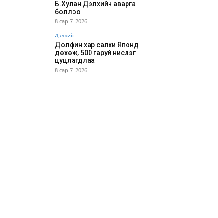
Б.Хулан Дэлхийн аварга
боллоо
8 сар 7, 2026
Дэлхий
Долфин хар салхи Японд
дөхөж, 500 гаруй нислэг
цуцлагдлаа
8 сар 7, 2026