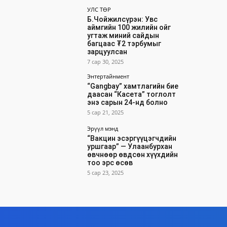
УЛС ТӨР
Б.Чойжилсүрэн: Увс
аймгийн 100 жилийн ойг
угтаж миний сайдын
багцаас ₮2 тэрбумыг
зарцуулсан
7 сар 30, 2025
Энтертайнмент
“Gangbay” хамтлагийн бие
даасан “Касета” тоглолт
энэ сарын 24-нд болно
5 сар 21, 2025
Эрүүл мэнд
“Вакцин эсэргүүцэгчдийн
уршгаар” — Улаанбурхан
өвчнөөр өвдсөн хүүхдийн
тоо эрс өсөв
5 сар 23, 2025