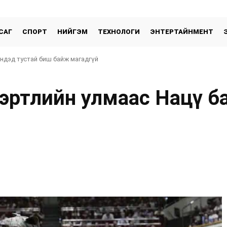
САГ
СПОРТ
НИЙГЭМ
ТЕХНОЛОГИ
ЭНТЕРТАЙНМЕНТ
эндэд тустай биш байж магадгүй
эртлийн улмаас Нацү б
хуваалцах