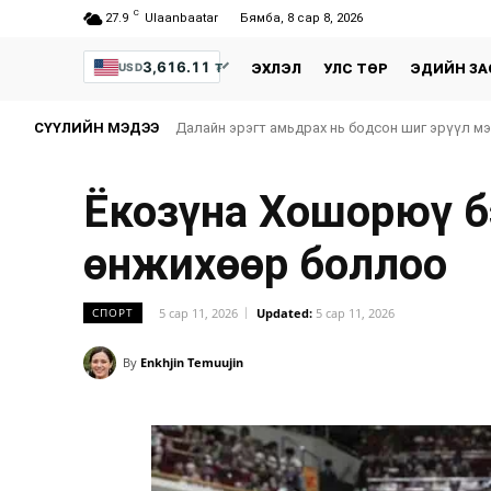
C
27.9
Ulaanbaatar
Бямба, 8 сар 8, 2026
3,616.11
₮
USD
ЭХЛЭЛ
УЛС ТӨР
ЭДИЙН ЗА
СҮҮЛИЙН МЭДЭЭ
Далайн эрэгт амьдрах нь бодсон шиг эрүүл м
Ёкозүна Хошорюү б
өнжихөөр боллоо
5 сар 11, 2026
Updated:
5 сар 11, 2026
СПОРТ
By
Enkhjin Temuujin