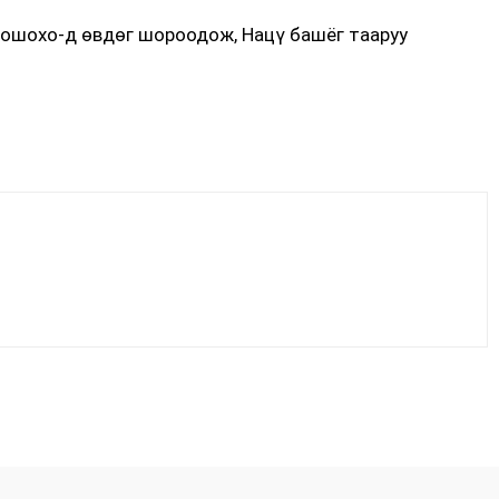
тошохо-д өвдөг шороодож, Нацү башёг тааруу
Facebook
X
WhatsApp