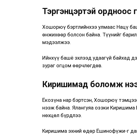
Тэргэнцэртэй ордноос г
Хошорюү бэртлийнхээ улмаас Нацү ба
өнжихөөр болсон байна. Түүнийг бари
мэдээлжээ.
Ийнхүү башё эхлээд удаагүй байхад д
зураг огцом өөрчлөгдөв.
Киришимад боломж нэ
Ёкозүна нар бэртсэн, Хошорюү тэмцээ
нээж байна. Ялангуяа озэки Киришима 
нөхцөл бүрдлээ.
Киришима эхний өдөр Ёшинофүжи-г дав