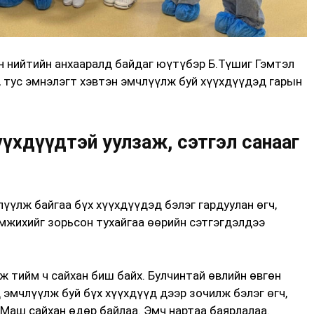
 нийтийн анхааралд байдаг юүтүбэр Б.Түшиг Гэмтэл
, тус эмнэлэгт хэвтэн эмчлүүлж буй хүүхдүүдэд гарын
үхдүүдтэй уулзаж, сэтгэл санааг
лүүлж байгаа бүх хүүхдүүдэд бэлэг гардуулан өгч,
мжихийг зорьсон тухайгаа өөрийн сэтгэгдэлдээ
ж тийм ч сайхан биш байх. Булчинтай өвлийн өвгөн
эмчлүүлж буй бүх хүүхдүүд дээр зочилж бэлэг өгч,
. Маш сайхан өдөр байлаа. Эмч нартаа баярлалаа.