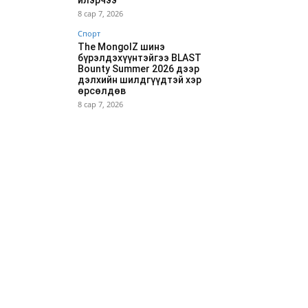
илэрчээ
8 сар 7, 2026
Спорт
The MongolZ шинэ
бүрэлдэхүүнтэйгээ BLAST
Bounty Summer 2026 дээр
дэлхийн шилдгүүдтэй хэр
өрсөлдөв
8 сар 7, 2026