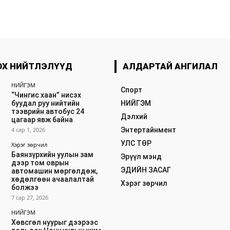
ОХ НИЙТЛЭЛҮҮД
АЛДАРТАЙ АНГИЛАЛ
НИЙГЭМ
Спорт
“Чингис хаан” нисэх
буудал руу нийтийн
НИЙГЭМ
тээврийн автобус 24
Дэлхий
цагаар явж байна
4 сар 1, 2026
Энтертайнмент
УЛС ТӨР
Хэрэг зөрчил
Баянзүрхийн уулын зам
Эрүүл мэнд
дээр том оврын
ЭДИЙН ЗАСАГ
автомашин мөргөлдөж,
хөдөлгөөн ачаалалтай
Хэрэг зөрчил
болжээ
7 сар 27, 2026
НИЙГЭМ
Хөвсгөл нуурыг дээрээс