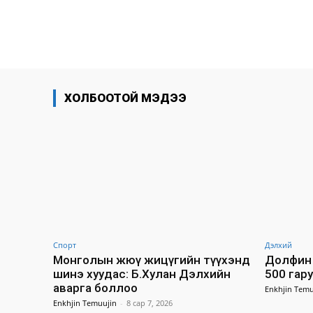
хуваалцах
ХОЛБООТОЙ МЭДЭЭ
Спорт
Дэлхий
Монголын жюү жицүгийн түүхэнд
Долфин 
шинэ хуудас: Б.Хулан Дэлхийн
500 гар
аварга боллоо
Enkhjin Temu
Enkhjin Temuujin
-
8 сар 7, 2026