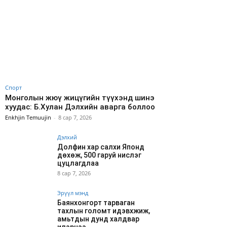
Спорт
Монголын жюү жицүгийн түүхэнд шинэ
хуудас: Б.Хулан Дэлхийн аварга боллоо
Enkhjin Temuujin
-
8 сар 7, 2026
Дэлхий
Долфин хар салхи Японд
дөхөж, 500 гаруй нислэг
цуцлагдлаа
8 сар 7, 2026
Эрүүл мэнд
Баянхонгорт тарваган
тахлын голомт идэвхжиж,
амьтдын дунд халдвар