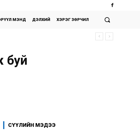
ЭРҮҮЛ МЭНД
ДЭЛХИЙ
ХЭРЭГ ЗӨРЧИЛ
ж буй
Facebook
X
WhatsApp
СҮҮЛИЙН МЭДЭЭ