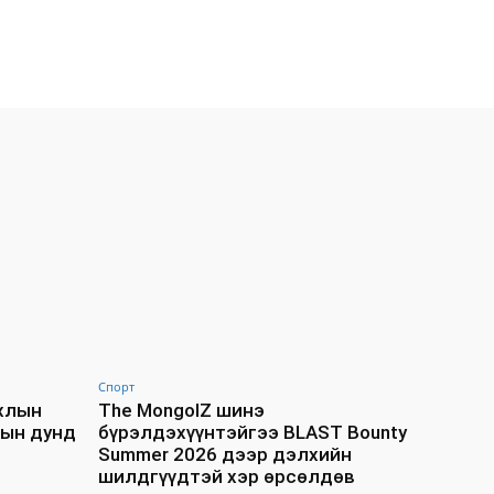
Спорт
ахлын
The MongolZ шинэ
дын дунд
бүрэлдэхүүнтэйгээ BLAST Bounty
Summer 2026 дээр дэлхийн
шилдгүүдтэй хэр өрсөлдөв