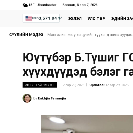
C
18
Ulaanbaatar
Баасан, 8 сар 7, 2026
3,571.94
₮
USD
ЭХЛЭЛ
УЛС ТӨР
ЭДИЙН ЗА
СҮҮЛИЙН МЭДЭЭ
Монголын жюү жицүгийн түүхэнд шинэ хуудас:
Юүтүбэр Б.Түшиг Г
хүүхдүүдэд бэлэг г
12 сар 29, 2025
Updated:
12 сар 29, 2025
ЭНТЕРТАЙНМЕНТ
By
Enkhjin Temuujin