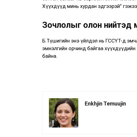
Хүүхдүүд минь хурдан эдгээрэй” гэжээ
Зочлолыг олон нийтэд
Б.Түшигийн энэ үйлдэл нь ГССҮТ-д эмч
эмнэлгийн орчинд байгаа хүүхдүүдийн 
байна.
Enkhjin Temuujin