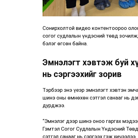
Сонирхолтой видео контентоороо олон
согог судлалын үндэсний төвд зочилж
бэлэг өгсөн байна.
Эмнэлэгт хэвтэж буй хү
нь сэргээхийг зорив
Тэрбээр энэ үеэр эмнэлэгт хэвтэн эмч
шинэ оны өмнөхөн сэтгэл санааг нь дэ
дурджээ.
“Эмнэлэг дээр шинэ оноо гаргах мэдээ
Гэмтэл Согог Судлалын Үндэсний Төвд 
сэтгэл санааг нь сэргээх гэж хичээлээ