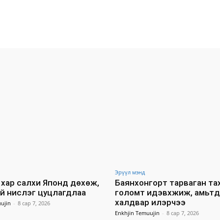
Facebook
X
WhatsApp
Эрүүл мэнд
хар салхи Японд дөхөж,
Баянхонгорт тарваган т
уй нислэг цуцлагдлаа
голомт идэвхжиж, амьт
халдвар илэрчээ
ujin
-
8 сар 7, 2026
Enkhjin Temuujin
-
8 сар 7, 2026