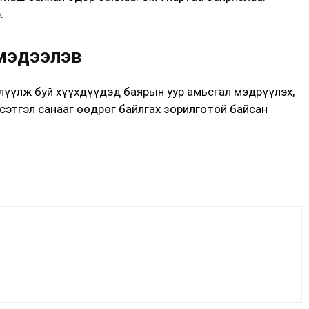
.
 мэдээлэв
лүүлж буй хүүхдүүдэд баярын уур амьсгал мэдрүүлэх,
сэтгэл санааг өөдрөг байлгах зорилготой байсан