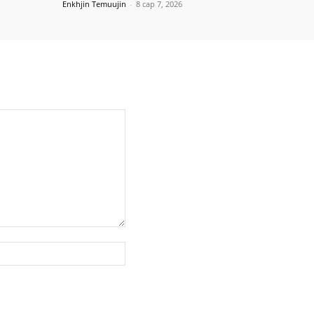
Enkhjin Temuujin
-
8 сар 7, 2026
вэб
хуудас: