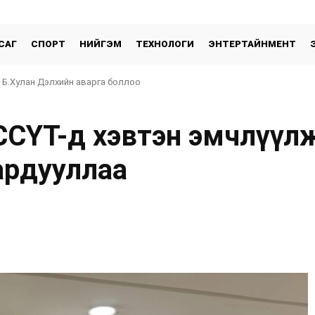
САГ
СПОРТ
НИЙГЭМ
ТЕХНОЛОГИ
ЭНТЕРТАЙНМЕНТ
 Б.Хулан Дэлхийн аварга боллоо
ССҮТ-д хэвтэн эмчлүүл
ардууллаа
хуваалцах