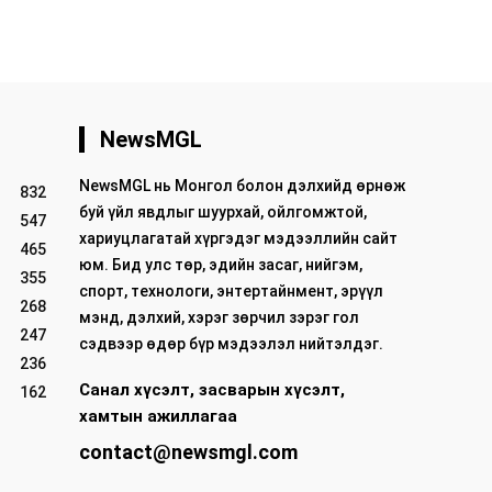
NewsMGL
NewsMGL нь Монгол болон дэлхийд өрнөж
832
буй үйл явдлыг шуурхай, ойлгомжтой,
547
хариуцлагатай хүргэдэг мэдээллийн сайт
465
юм. Бид улс төр, эдийн засаг, нийгэм,
355
спорт, технологи, энтертайнмент, эрүүл
268
мэнд, дэлхий, хэрэг зөрчил зэрэг гол
247
сэдвээр өдөр бүр мэдээлэл нийтэлдэг.
236
Санал хүсэлт, засварын хүсэлт,
162
хамтын ажиллагаа
contact@newsmgl.com