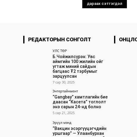
РЕДАКТОРЫН СОНГОЛТ
ОНЦЛ
УЛС ТӨР
Б.Чойжилсүрэн: Увс
аймгийн 100 жилийн ойг
угтаж миний сайдын
багцаас ₮2 тэрбумыг
зарцуулсан
7 сар 30, 2025
Энтертайнмент
“Gangbay” хамтлагийн бие
даасан “Касета” тоглолт
энэ сарын 24-нд болно
5 сар 21, 2025
Эрүүл мэнд
“Вакцин эсэргүүцэгчдийн
уршгаар” — Улаанбурхан