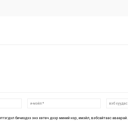
нэр:*
и-
мэйл:*
этгэгдэл бичихдээ энэ хөтөч дээр миний нэр, имэйл, вэбсайтаас аваарай.