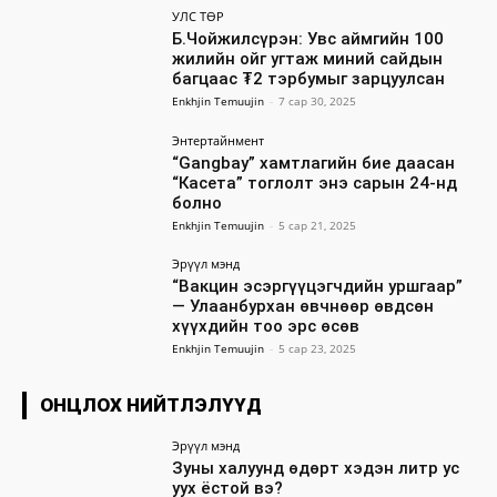
УЛС ТӨР
Б.Чойжилсүрэн: Увс аймгийн 100
жилийн ойг угтаж миний сайдын
багцаас ₮2 тэрбумыг зарцуулсан
Enkhjin Temuujin
-
7 сар 30, 2025
Энтертайнмент
“Gangbay” хамтлагийн бие даасан
“Касета” тоглолт энэ сарын 24-нд
болно
Enkhjin Temuujin
-
5 сар 21, 2025
Эрүүл мэнд
“Вакцин эсэргүүцэгчдийн уршгаар”
— Улаанбурхан өвчнөөр өвдсөн
хүүхдийн тоо эрс өсөв
Enkhjin Temuujin
-
5 сар 23, 2025
ОНЦЛОХ НИЙТЛЭЛҮҮД
Эрүүл мэнд
Зуны халуунд өдөрт хэдэн литр ус
уух ёстой вэ?