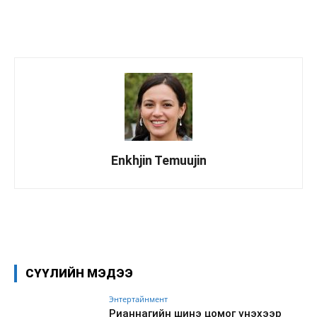
Enkhjin Temuujin
Facebook
X
WhatsApp
СҮҮЛИЙН МЭДЭЭ
Энтертайнмент
Рианнагийн шинэ цомог үнэхээр