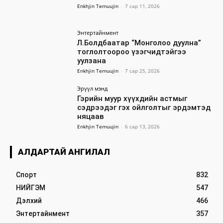
Enkhjin Temuujin
-
7 сар 11, 2026
Энтертайнмент
Л.Болдбаатар “Монголоо дуулна”
тоглолтоороо үзэгчидтэйгээ
уулзана
Enkhjin Temuujin
-
7 сар 25, 2026
Эрүүл мэнд
Гэрийн муур хүүхдийн астмыг
сэдрээдэг гэх ойлголтыг эрдэмтэд
няцаав
Enkhjin Temuujin
-
6 сар 13, 2026
АЛДАРТАЙ АНГИЛАЛ
Спорт
832
НИЙГЭМ
547
Дэлхий
466
Энтертайнмент
357