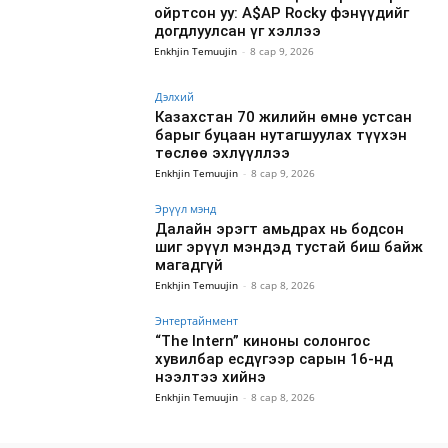
ойртсон уу: A$AP Rocky фэнүүдийг
догдлуулсан үг хэллээ
Enkhjin Temuujin
-
8 сар 9, 2026
Дэлхий
Казахстан 70 жилийн өмнө устсан
барыг буцаан нутагшуулах түүхэн
төслөө эхлүүллээ
Enkhjin Temuujin
-
8 сар 9, 2026
Эрүүл мэнд
Далайн эрэгт амьдрах нь бодсон
шиг эрүүл мэндэд тустай биш байж
магадгүй
Enkhjin Temuujin
-
8 сар 8, 2026
Энтертайнмент
“The Intern” киноны солонгос
хувилбар есдүгээр сарын 16-нд
нээлтээ хийнэ
Enkhjin Temuujin
-
8 сар 8, 2026