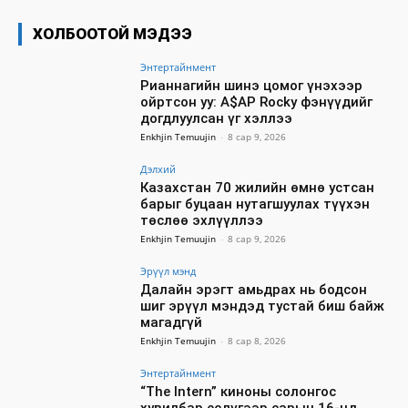
ХОЛБООТОЙ МЭДЭЭ
Энтертайнмент
Рианнагийн шинэ цомог үнэхээр
ойртсон уу: A$AP Rocky фэнүүдийг
догдлуулсан үг хэллээ
Enkhjin Temuujin
-
8 сар 9, 2026
Дэлхий
Казахстан 70 жилийн өмнө устсан
барыг буцаан нутагшуулах түүхэн
төслөө эхлүүллээ
Enkhjin Temuujin
-
8 сар 9, 2026
Эрүүл мэнд
Далайн эрэгт амьдрах нь бодсон
шиг эрүүл мэндэд тустай биш байж
магадгүй
Enkhjin Temuujin
-
8 сар 8, 2026
Энтертайнмент
“The Intern” киноны солонгос
хувилбар есдүгээр сарын 16-нд