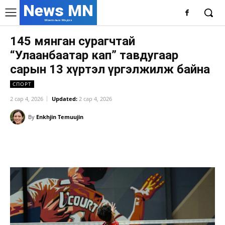
News MN
Монголын Мэдээ
145 мянган сурагчтай
“Улаанбаатар кап” тавдугаар
сарын 13 хүртэл үргэлжилж байна
СПОРТ
2 сар 4, 2026
Updated:
2 сар 4, 2026
By
Enkhjin Temuujin
Facebook
X
WhatsApp