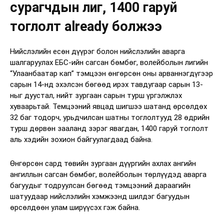
сурагчдын лиг, 1400 гаруй
тоглолт already болжээ
Нийслэлийн есөн дүүрэг болон нийслэлийн аварга
шалгаруулах ЕБС-ийн сагсан бөмбөг, волейболын лигийн
“Улаанбаатар кап” тэмцээн өнгөрсөн оны арваннэгдүгээр
сарын 14-нд эхэлсэн бөгөөд ирэх тавдугаар сарын 13-
ныг дуустал, нийт зургаан сарын турш үргэлжлэх
хуваарьтай. Темцээний явцад шигшээ шатанд өрсөлдөх
32 баг тодорч, урьдчилсан шатны тоглолтууд 28 өдрийн
турш дөрвөн зааланд зэрэг явагдан, 1400 гаруй тоглолт
аль хэдийн зохион байгуулагдаад байна.
Өнгөрсөн сард төвийн зургаан дүүргийн ахлах ангийн
ангиллын сагсан бөмбөг, волейболын төрлүүдэд аварга
багуудыг тодруулсан бөгөөд тэмцээний дараагийн
шатуудаар нийслэлийн хэмжээнд шилдэг багуудын
өрсөлдөөн улам ширүүсэх гэж байна.