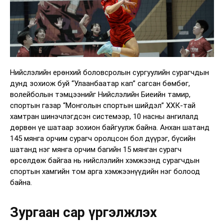
Нийслэлийн ерөнхий боловсролын сургуулийн сурагчдын
дунд зохиож буй “Улаанбаатар кап” сагсан бөмбөг,
волейболын тэмцээнийг Нийслэлийн Биеийн тамир,
спортын газар “Монголын спортын шийдэл” ХХК-тай
хамтран шинэчлэгдсэн системээр, 10 насны ангилалд
дөрвөн үе шатаар зохион байгуулж байна. Анхан шатанд
145 мянга орчим сурагч оролцсон бол дүүрэг, бүсийн
шатанд нэг мянга орчим багийн 15 мянган сурагч
өрсөлдөж байгаа нь нийслэлийн хэмжээнд сурагчдын
спортын хамгийн том арга хэмжээнүүдийн нэг болоод
байна.
Зургаан сар үргэлжлэх