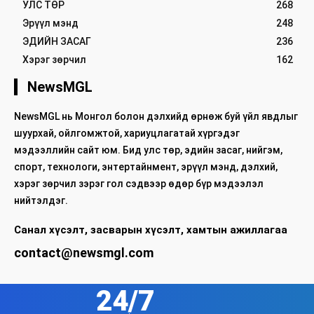
УЛС ТӨР
268
Эрүүл мэнд
248
ЭДИЙН ЗАСАГ
236
Хэрэг зөрчил
162
NewsMGL
NewsMGL нь Монгол болон дэлхийд өрнөж буй үйл явдлыг
шуурхай, ойлгомжтой, хариуцлагатай хүргэдэг
мэдээллийн сайт юм. Бид улс төр, эдийн засаг, нийгэм,
спорт, технологи, энтертайнмент, эрүүл мэнд, дэлхий,
хэрэг зөрчил зэрэг гол сэдвээр өдөр бүр мэдээлэл
нийтэлдэг.
Санал хүсэлт, засварын хүсэлт, хамтын ажиллагаа
contact@newsmgl.com
24/7