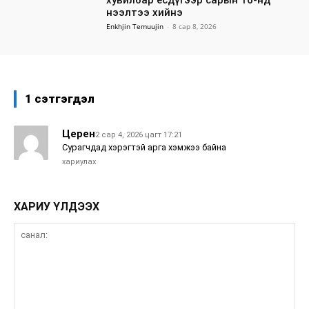
нээлтээ хийнэ
Enkhjin Temuujin
-
8 сар 8, 2026
1 сэтгэгдэл
Церен
2 сар 4, 2026 цагт 17:21
Сурагчдад хэрэгтэй арга хэмжээ байна
хариулах
ХАРИУ ҮЛДЭЭХ