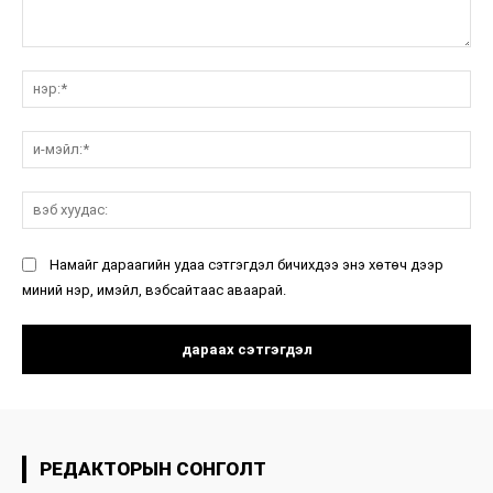
санал:
нэ
и-
мэ
вэ
ху
Намайг дараагийн удаа сэтгэгдэл бичихдээ энэ хөтөч дээр
миний нэр, имэйл, вэбсайтаас аваарай.
РЕДАКТОРЫН СОНГОЛТ