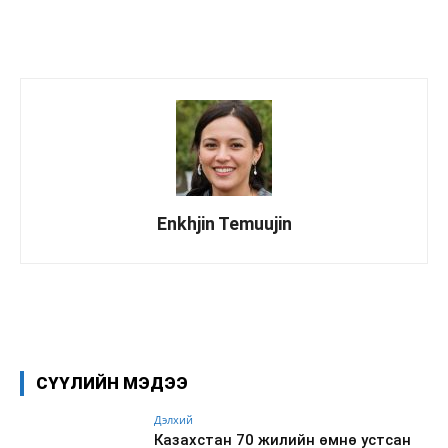
Enkhjin Temuujin
Facebook
X
WhatsApp
СҮҮЛИЙН МЭДЭЭ
Дэлхий
Казахстан 70 жилийн өмнө устсан