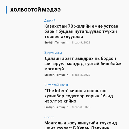
ХОЛБООТОЙ МЭДЭЭ
Дэлхий
Казахстан 70 жилийн өмнө устсан
барыг буцаан нутагшуулах түүхэн
төслөө эхлүүллээ
Enkhjin Temuujin
-
8 сар 9, 2026
Эрүүл мэнд
Далайн эрэгт амьдрах нь бодсон
шиг эрүүл мэндэд тустай биш байж
магадгүй
Enkhjin Temuujin
-
8 сар 8, 2026
Энтертайнмент
“The Intern” киноны солонгос
хувилбар есдүгээр сарын 16-нд
нээлтээ хийнэ
Enkhjin Temuujin
-
8 сар 8, 2026
Спорт
Монголын жюү жицүгийн түүхэнд
шинэ хуудас: Б.Хулан Дэлхийн