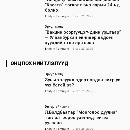
“Касета” тоглолт энэ сарын 24-нд
болно
Enkhjin Temuujin
-
5 сар 21, 2025
Эрүүл мэнд
“Вакцин эсэргүүцэгчдийн уршгаар”
— Улаанбурхан өвчнөөр өвдсөн
хүүхдийн тоо эрс өсөв
Enkhjin Temuujin
-
5 сар 23, 2025
ОНЦЛОХ НИЙТЛЭЛҮҮД
Эрүүл мэнд
Зуны халуунд өдөрт хэдэн литр ус
уух ёстой вэ?
Enkhjin Temuujin
-
7 сар 11, 2026
Энтертайнмент
Л.Болдбаатар “Монголоо дуулна”
тоглолтоороо үзэгчидтэйгээ
уулзана
Enkhjin Temuujin
-
7 сар 25, 2026