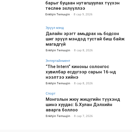
барыг буцаан нутагшуулах түүхэн
төслөө эхлүүллээ
Enkhjin Temuujin
-
8 сар 9, 2026
Эрүүл мэнд
Далайн эрэгт амьдрах нь бодсон
шиг эрүүл мэндэд тустай биш байж
магадгүй
Enkhjin Temuujin
-
8 сар 8, 2026
Энтертайнмент
“The Intern” киноны солонгос
хувилбар есдүгээр сарын 16-нд
нээлтээ хийнэ
Enkhjin Temuujin
-
8 сар 8, 2026
Спорт
Монголын жюү жицүгийн түүхэнд
шинэ хуудас: Б.Хулан Дэлхийн
аварга боллоо
Enkhjin Temuujin
-
8 сар 7, 2026