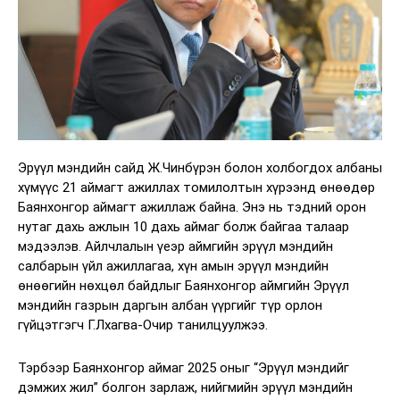
Эрүүл мэндийн сайд Ж.Чинбүрэн болон холбогдох албаны
хүмүүс 21 аймагт ажиллах томилолтын хүрээнд өнөөдөр
Баянхонгор аймагт ажиллаж байна. Энэ нь тэдний орон
нутаг дахь ажлын 10 дахь аймаг болж байгаа талаар
мэдээлэв. Айлчлалын үеэр аймгийн эрүүл мэндийн
салбарын үйл ажиллагаа, хүн амын эрүүл мэндийн
өнөөгийн нөхцөл байдлыг Баянхонгор аймгийн Эрүүл
мэндийн газрын даргын албан үүргийг түр орлон
гүйцэтгэгч Г.Лхагва-Очир танилцуулжээ.
Тэрбээр Баянхонгор аймаг 2025 оныг “Эрүүл мэндийг
дэмжих жил” болгон зарлаж, нийгмийн эрүүл мэндийн