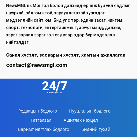
NewsMGL нь Монгол болон дэлхийд өрнөж буй үйл явдлыг
шуурхай, ойлгомжтой, хариуцлагатай хүргэдэг
мэдээллийн сайт юм. Бид улс төр, эдийн засаг, нийгэм,
спорт, технологи, энтертайнмент, эрүүл мэнд, дэлхий,
хэрэг зөрчил зэрэг гол сэдвээр өдөр бүр мэдээлэл
нийтэлдэг.
Санал хүсэлт, засварын хүсэлт, хамтын ажиллагаа
contact@newsmgl.com
24/7
newsmgl.com
Редакцын бодлого
Нууцлалын бодлого
Татгалзал
Ашиглах нөхцөл
Баримт нягтлах бодлого
Бидний тухай