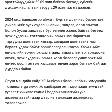
эрэгтэйчүүдийнх 69.09 жил байгаа бөгөөд хүйсийн
дундаж наслалтын зөрүү 5.29 жил гэж мэдээлэв.
2024 онд Баянхонгор аймагт бүртгэгдсэн нас баралтын
дийлэнхийг зүрх судасны өвчин, хавдар, осол гэмтэл
болон бусад халдварт бус өвчлөл эзэлж байгаа бөгөөд
зүрх судасны тогтолцооны өвчин нас баралтын
тэргүүлэх шалтгаан хэвээр, хавдрын шалтгаант нас
баралт удаах байрт эрэмбэлэгдсэн гэжээ. Харин нийт
өвчлөлийн зонхилох шалтгаанд амьсгалын тогтолцооны
өвчин, зүрх судасны өвчин, хоол боловсруулах эрхтний
өвчин, осол гэмтэл, халдварт өвчин зэрэг багтаж байгааг
дурдсан байна.
Эрүүл мэндийн сайд Ж.Чинбүрэн болон албаны хүмүүсийн
томилолт үргэлжилж, салбарын эмч, мэргэжилтнүүдтэй
уулзалт хийхээс гадна Нэгдсэн эмнэлгийн үйл
ажиллагаатай газар дээр нь танилцан ажиллахаар
төлөвлөжээ.