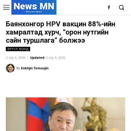
News MN
Монголын Мэдээ
Баянхонгор HPV вакцин 88%-ийн
хамралтад хүрч, “орон нутгийн
сайн туршлага” болжээ
ЭРҮҮЛ МЭНД
3 сар 4, 2026
Updated:
3 сар 4, 2026
By
Enkhjin Temuujin
Facebook
X
WhatsApp