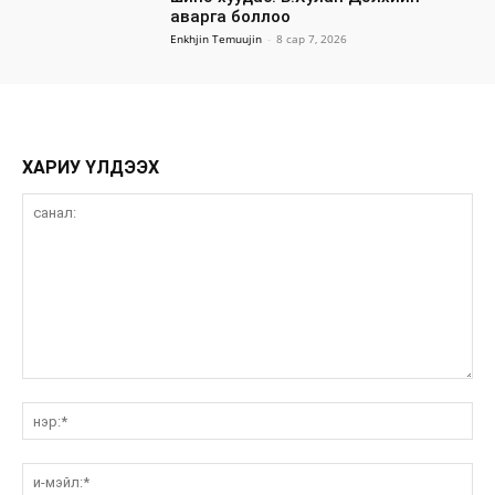
аварга боллоо
Enkhjin Temuujin
-
8 сар 7, 2026
ХАРИУ ҮЛДЭЭХ
санал:
нэ
и-