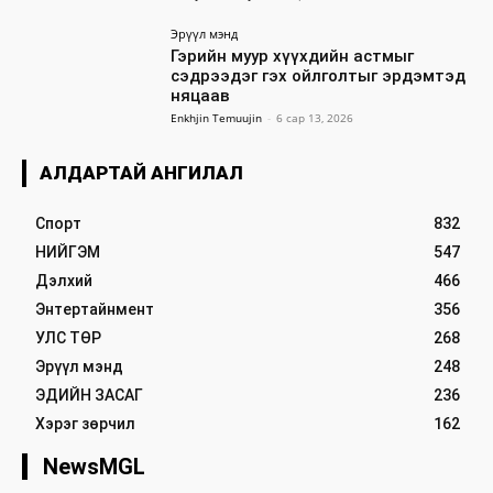
Эрүүл мэнд
Гэрийн муур хүүхдийн астмыг
сэдрээдэг гэх ойлголтыг эрдэмтэд
няцаав
Enkhjin Temuujin
-
6 сар 13, 2026
АЛДАРТАЙ АНГИЛАЛ
Спорт
832
НИЙГЭМ
547
Дэлхий
466
Энтертайнмент
356
УЛС ТӨР
268
Эрүүл мэнд
248
ЭДИЙН ЗАСАГ
236
Хэрэг зөрчил
162
NewsMGL