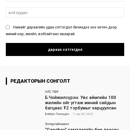
мэ
вэ
ху
Намайг дараагийн удаа сэтгэгдэл бичихдээ энэ хөтөч дээр
миний нэр, имэйл, вэбсайтаас аваарай.
РЕДАКТОРЫН СОНГОЛТ
УЛС ТӨР
Б.Чойжилсүрэн: Увс аймгийн 100
жилийн ойг угтаж миний сайдын
багцаас ₮2 тэрбумыг зарцуулсан
Enkhjin Temuujin
-
7 сар 30, 2025
Энтертайнмент
“Gangbay” хамтлагийн бие даасан