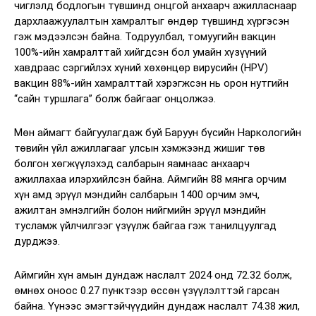
чиглэлд бодлогын түвшинд онцгой анхаарч ажилласнаар
дархлаажуулалтын хамралтыг өндөр түвшинд хүргэсэн
гэж мэдээлсэн байна. Тодруулбал, томуугийн вакцин
100%-ийн хамралттай хийгдсэн бол умайн хүзүүний
хавдраас сэргийлэх хүний хөхөнцөр вирусийн (HPV)
вакцин 88%-ийн хамралттай хэрэгжсэн нь орон нутгийн
“сайн туршлага” болж байгааг онцолжээ.
Мөн аймагт байгуулагдаж буй Баруун бүсийн Наркологийн
төвийн үйл ажиллагааг улсын хэмжээнд жишиг төв
болгон хөгжүүлэхэд салбарын яамнаас анхаарч
ажиллахаа илэрхийлсэн байна. Аймгийн 88 мянга орчим
хүн амд эрүүл мэндийн салбарын 1400 орчим эмч,
ажилтан эмнэлгийн болон нийгмийн эрүүл мэндийн
тусламж үйлчилгээг үзүүлж байгаа гэж танилцуулгад
дурджээ.
Аймгийн хүн амын дундаж наслалт 2024 онд 72.32 болж,
өмнөх оноос 0.27 пунктээр өссөн үзүүлэлттэй гарсан
байна. Үүнээс эмэгтэйчүүдийн дундаж наслалт 74.38 жил,