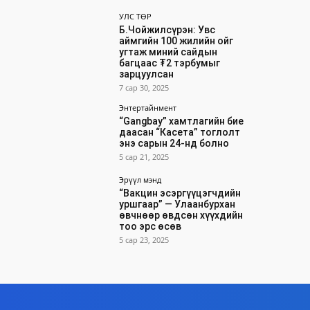
УЛС ТӨР
Б.Чойжилсүрэн: Увс
аймгийн 100 жилийн ойг
угтаж миний сайдын
багцаас ₮2 тэрбумыг
зарцуулсан
7 сар 30, 2025
Энтертайнмент
“Gangbay” хамтлагийн бие
даасан “Касета” тоглолт
энэ сарын 24-нд болно
5 сар 21, 2025
Эрүүл мэнд
“Вакцин эсэргүүцэгчдийн
уршгаар” — Улаанбурхан
өвчнөөр өвдсөн хүүхдийн
тоо эрс өсөв
5 сар 23, 2025