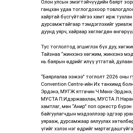
Олон улсын эмэгтэйчүүдийн баярт зори
ганцхан удаа тоглогдохоор товлогдлоо.
хайртай бүсгүйтэйгээ хамт ирж тухлан 
дурсамжтайгаар тэмдэглэхийг уриалж 
дуунд уярч, хайраар хөглөгдөн өнгөрү
Тус тоглолтод эгшиглэх бүх дуу, хөгж
Тайзнаа “жинхэнэ хөгжим, жинхэнэ мэд
нь баярын өдрийг илүү утгатай, дулаа
“Баярлалаа ээжээ” тоглолт 2026 оны г
Convention Centre-ийн Их танхимд бо
Эрдэнэ, МУГЖ ятгачин Ч.Мөнх-Эрдэнэ,
МУСТА П.Идэржавхлан, МУСТА Л.Наранг
хамтлаг, мөн “Анир” поп оркестр бүрэ
байгуулагчдын мэдээллээр эдгээр ура
уярааж, дурсамжаар аялуулах хөтөлбөр
үгийг хэлэх нэг өдрийг мартагдашгүйг