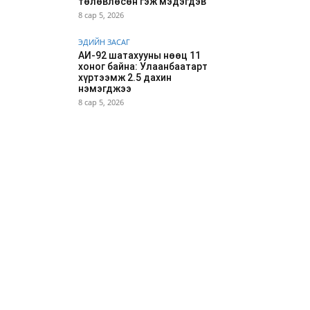
төлөвлөсөн гэж мэдэгдэв
8 сар 5, 2026
ЭДИЙН ЗАСАГ
АИ-92 шатахууны нөөц 11
хоног байна: Улаанбаатарт
хүртээмж 2.5 дахин
нэмэгджээ
8 сар 5, 2026