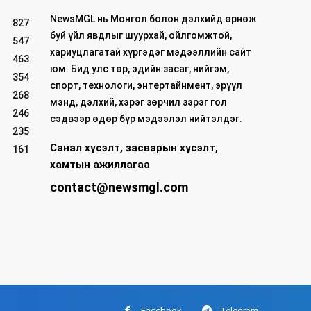
NewsMGL нь Монгол болон дэлхийд өрнөж
827
буй үйл явдлыг шуурхай, ойлгомжтой,
547
хариуцлагатай хүргэдэг мэдээллийн сайт
463
юм. Бид улс төр, эдийн засаг, нийгэм,
354
спорт, технологи, энтертайнмент, эрүүл
268
мэнд, дэлхий, хэрэг зөрчил зэрэг гол
246
сэдвээр өдөр бүр мэдээлэл нийтэлдэг.
235
Санал хүсэлт, засварын хүсэлт,
161
хамтын ажиллагаа
contact@newsmgl.com
Facebook
Telegram