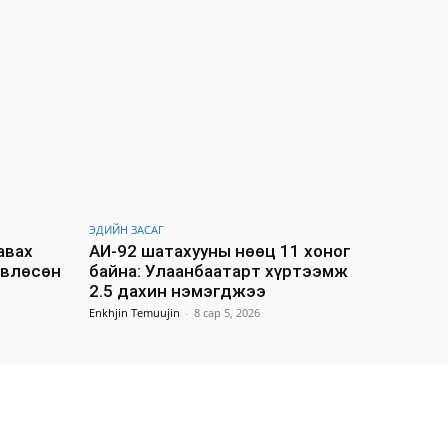
ЭДИЙН ЗАСАГ
авах
АИ-92 шатахууны нөөц 11 хоног
өвлөсөн
байна: Улаанбаатарт хүртээмж
2.5 дахин нэмэгджээ
Enkhjin Temuujin
-
8 сар 5, 2026