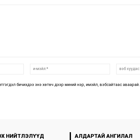
нэр:*
и-
мэйл:*
этгэгдэл бичихдээ энэ хөтөч дээр миний нэр, имэйл, вэбсайтаас аваарай.
ОХ НИЙТЛЭЛҮҮД
АЛДАРТАЙ АНГИЛАЛ