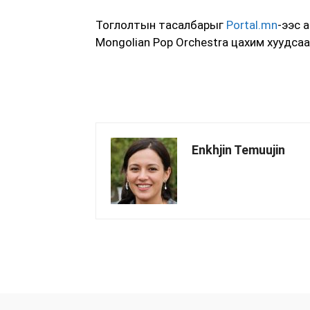
Тоглолтын тасалбарыг
Portal.mn
-ээс 
Mongolian Pop Orchestra цахим хуудса
Enkhjin Temuujin
хуваалцах