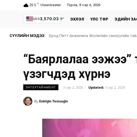
C
25.5
Ulaanbaatar
Пүрэв, 8 сар 6, 2026
3,570.03
₮
USD
ЭХЛЭЛ
УЛС ТӨР
ЭДИЙН ЗА
СҮҮЛИЙН МЭДЭЭ
Брэд Питт Анжелина Жолигийн санхүүгийн тай
“Баярлалаа ээжээ” 
үзэгчдэд хүрнэ
3 сар 2, 2026
Updated:
3 сар 2, 2026
ЭНТЕРТАЙНМЕНТ
By
Enkhjin Temuujin