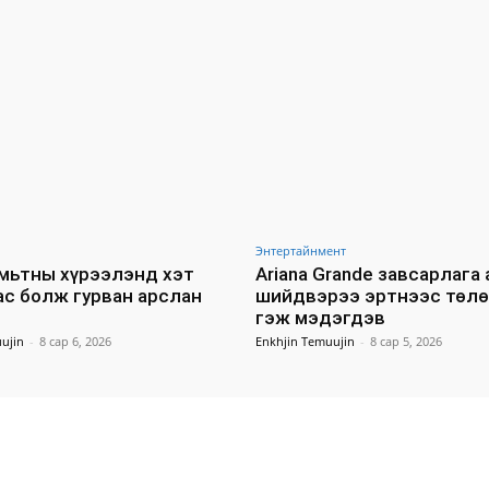
Энтертайнмент
мьтны хүрээлэнд хэт
Ariana Grande завсарлага 
ас болж гурван арслан
шийдвэрээ эртнээс төл
гэж мэдэгдэв
ujin
-
8 сар 6, 2026
Enkhjin Temuujin
-
8 сар 5, 2026