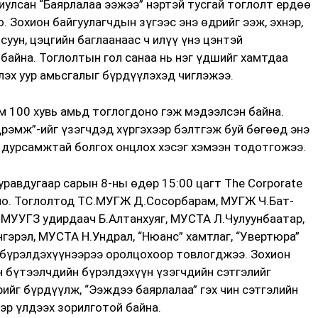
улсан “Баярлалаа ээжээ” нэртэй тусгай тоглолт ердөө
 Зохион байгуулагчдын зүгээс энэ өдрийг ээж, эхнэр,
суун, цэцгийн баглаанаас ч илүү үнэ цэнтэй
байна. Тоглолтын гол санаа нь нэг үдшийг хамтдаа
үлэх уур амьсгалыг бүрдүүлэхэд чиглэжээ.
им 100 хувь амьд тоглогдоно гэж мэдээлсэн байна.
рэмж”-ийг үзэгчдэд хүргэхээр бэлтгэж буй бөгөөд энэ
н дурсамжтай болгох онцлох хэсэг хэмээн тодотгожээ.
уравдугаар сарын 8-ны өдөр 15:00 цагт The Corporate
лно. Тоглолтод ТС.МУГЖ Д.Сосорбарам, МУГЖ Ч.Бат-
 МУУГЗ удирдаач Б.Алтанхуяг, МУСТА Л.Чулуунбаатар,
эрэл, МУСТА Н.Ундрал, “Нюанс” хамтлаг, “Увертюра”
н бүрэлдэхүүнээрээ оролцохоор товлогджээ. Зохион
н бүтээлчдийн бүрэлдэхүүн үзэгчдийн сэтгэлийг
ийг бүрдүүлж, “Ээждээ баярлалаа” гэх чин сэтгэлийн
ээр үлдээх зорилготой байна.