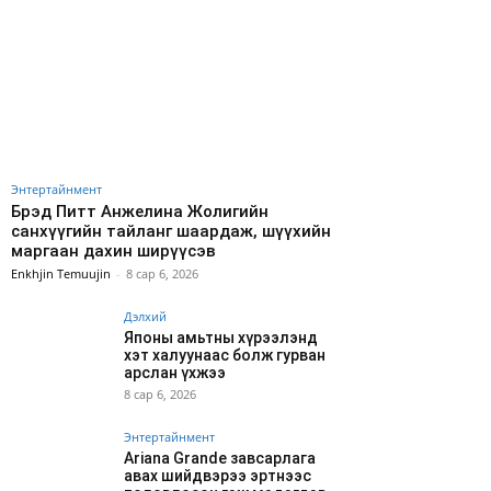
Энтертайнмент
Брэд Питт Анжелина Жолигийн
санхүүгийн тайланг шаардаж, шүүхийн
маргаан дахин ширүүсэв
Enkhjin Temuujin
-
8 сар 6, 2026
Дэлхий
Японы амьтны хүрээлэнд
хэт халуунаас болж гурван
арслан үхжээ
8 сар 6, 2026
Энтертайнмент
Ariana Grande завсарлага
авах шийдвэрээ эртнээс