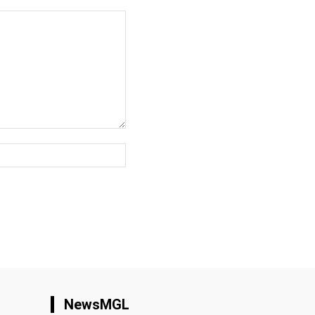
вэб
хуудас:
NewsMGL