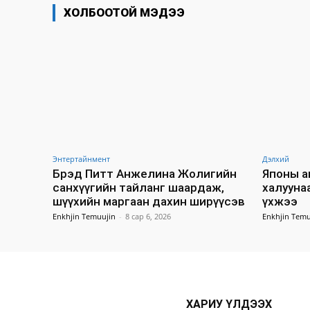
ХОЛБООТОЙ МЭДЭЭ
Энтертайнмент
Дэлхий
Брэд Питт Анжелина Жолигийн
Японы а
санхүүгийн тайланг шаардаж,
халууна
шүүхийн маргаан дахин ширүүсэв
үхжээ
Enkhjin Temuujin
-
8 сар 6, 2026
Enkhjin Temu
ХАРИУ ҮЛДЭЭХ