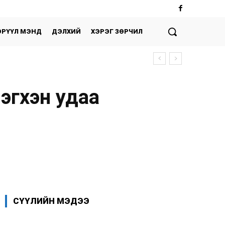
ЭРҮҮЛ МЭНД
ДЭЛХИЙ
ХЭРЭГ ЗӨРЧИЛ
эгхэн удаа
Facebook
X
WhatsApp
СҮҮЛИЙН МЭДЭЭ