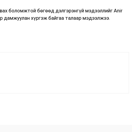
авах боломжтой бөгөөд дэлгэрэнгүй мэдээллийг Anir
ар дамжуулан хүргэж байгаа талаар мэдээлжээ.
Facebook
X
WhatsApp