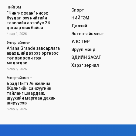
НИЙГЭМ
Спорт
“Чингис хаан” нисэх
буудал руу нийтийн
НИЙГЭМ
тээврийн автобус 24
Дэлхий
цагаар явж байна
4 сар 1, 2026
Энтертайнмент
УЛС ТӨР
Энтертайнмент
Ariana Grande завсарлага
Эрүүл мэнд
авах шийдвэрээ эртнээс
ЭДИЙН ЗАСАГ
төлөвлөсөн гэж
мэдэгдэв
Хэрэг зөрчил
8 сар 5, 2026
Энтертайнмент
Брэд Питт Анжелина
Жолигийн санхүүгийн
тайланг шаардаж,
шүүхийн маргаан дахин
ширүүсэв
8 сар 6, 2026