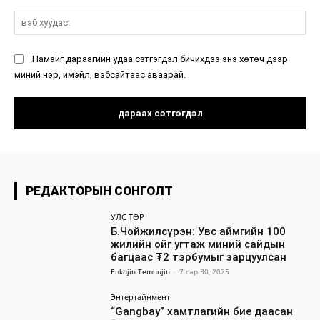
вэ
ху
Намайг дараагийн удаа сэтгэгдэл бичихдээ энэ хөтөч дээр
миний нэр, имэйл, вэбсайтаас аваарай.
РЕДАКТОРЫН СОНГОЛТ
УЛС ТӨР
Б.Чойжилсүрэн: Увс аймгийн 100
жилийн ойг угтаж миний сайдын
багцаас ₮2 тэрбумыг зарцуулсан
Enkhjin Temuujin
-
7 сар 30, 2025
Энтертайнмент
“Gangbay” хамтлагийн бие даасан