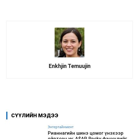
Enkhjin Temuujin
Facebook
X
WhatsApp
СҮҮЛИЙН МЭДЭЭ
Энтертайнмент
Рианнагийн шинэ цомог үнэхээр
ойртсон уу: A$AP Rocky фэнүүдийг