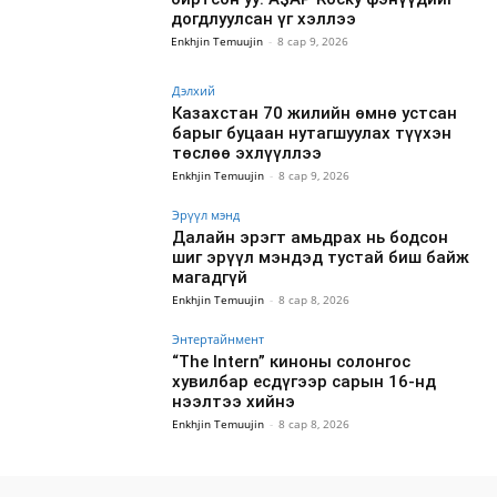
догдлуулсан үг хэллээ
Enkhjin Temuujin
-
8 сар 9, 2026
Дэлхий
Казахстан 70 жилийн өмнө устсан
барыг буцаан нутагшуулах түүхэн
төслөө эхлүүллээ
Enkhjin Temuujin
-
8 сар 9, 2026
Эрүүл мэнд
Далайн эрэгт амьдрах нь бодсон
шиг эрүүл мэндэд тустай биш байж
магадгүй
Enkhjin Temuujin
-
8 сар 8, 2026
Энтертайнмент
“The Intern” киноны солонгос
хувилбар есдүгээр сарын 16-нд
нээлтээ хийнэ
Enkhjin Temuujin
-
8 сар 8, 2026