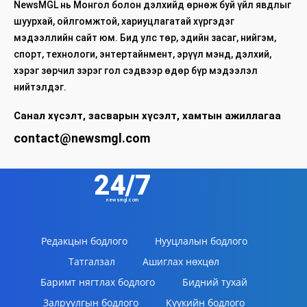
NewsMGL нь Монгол болон дэлхийд өрнөж буй үйл явдлыг
шуурхай, ойлгомжтой, хариуцлагатай хүргэдэг
мэдээллийн сайт юм. Бид улс төр, эдийн засаг, нийгэм,
спорт, технологи, энтертайнмент, эрүүл мэнд, дэлхий,
хэрэг зөрчил зэрэг гол сэдвээр өдөр бүр мэдээлэл
нийтэлдэг.
Санал хүсэлт, засварын хүсэлт, хамтын ажиллагаа
contact@newsmgl.com
24/7
newsmgl.com
Редакцын бодлого
Нууцлалын бодлого
Татгалзал
Ашиглах нөхцөл
Баримт нягтлах бодлого
Бидний тухай
Залруулгын бодлого
Күүкийн бодлого