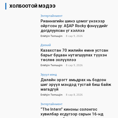
ХОЛБООТОЙ МЭДЭЭ
Энтертайнмент
Рианнагийн шинэ цомог үнэхээр
ойртсон уу: A$AP Rocky фэнүүдийг
догдлуулсан үг хэллээ
Enkhjin Temuujin
-
8 сар 9, 2026
Дэлхий
Казахстан 70 жилийн өмнө устсан
барыг буцаан нутагшуулах түүхэн
төслөө эхлүүллээ
Enkhjin Temuujin
-
8 сар 9, 2026
Эрүүл мэнд
Далайн эрэгт амьдрах нь бодсон
шиг эрүүл мэндэд тустай биш байж
магадгүй
Enkhjin Temuujin
-
8 сар 8, 2026
Энтертайнмент
“The Intern” киноны солонгос
хувилбар есдүгээр сарын 16-нд