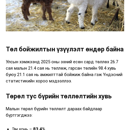
Төл бойжилтын үзүүлэлт өндөр байна
Улсын хэмжээнд 2025 оны эхний есөн сард төллөх 26.7
сая малын 21.4 сая нь төллөж, гарсан төлийн 98.4 хувь
буюу 21.1 сая нь амжилттай бойжиж байна гэж Үндэсний
статистикийн хороо мэдээллээ.
Төрөл тус бүрийн төллөлтийн хувь
Малын төрөл бүрийн төллөлт дараах байдлаар
бүртгэгджээ:
Эм хонь –
83.4%