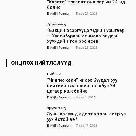
“Касета” тоглолт энэ сарын 24-нд
болно
Enkhjin Temuujin
-
5 сар 21, 2025
Эрүүл мэнд
“Вакцин эсэргүүцэгчдийн уршгаар”
— Улаанбурхан өвчнөөр өвдсөн
хүүхдийн тоо эрс өсөв
Enkhjin Temuujin
-
5 сар 23, 2025
ОНЦЛОХ НИЙТЛЭЛҮҮД
НИЙГЭМ
“Чингис хаан” нисэх буудал руу
нийтийн тээврийн автобус 24
цагаар явж байна
Enkhjin Temuujin
-
4 сар 1, 2026
Эрүүл мэнд
Зуны халуунд өдөрт хэдэн литр ус
уух ёстой вэ?
Enkhjin Temuujin
-
7 сар 11, 2026