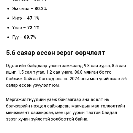
Эм ямаа –
80.2%
Ингэ –
47.1%
Үнээ –
72.1%
Гүү –
69.7%
5.6 саяар өссөн эерэг өөрчлөлт
Одоогийн байдлаар улсын хэмжээнд 9.8 сая хурга, 8.5 сая
ишиг, 1.5 сая тугал, 1.2 сая унага, 86.8 мянган ботго
бойжиж байгаа бөгөөд энэ нь 2024 оны мөн үеийнхээс 5.6
саяар өссөн үзүүлэлт юм.
Мэргэжилтнүүдийн үзэж байгаагаар энэ өсөлт нь
бэлчээрийн нөхцөл сайжирсан, малчдын мал төллөлтийн
менежмент сайжирсан, мөн цаг уурын таатай байдал
зэрэг хүчин зүйлстэй холбоотой байна.