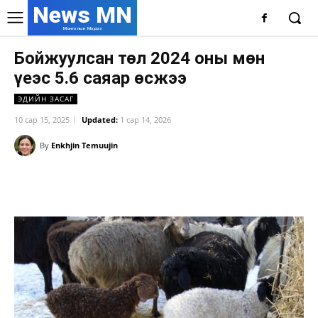
News MN
Монголын Мэдээ
Бойжуулсан төл 2024 оны мөн
үеэс 5.6 саяар өсжээ
ЭДИЙН ЗАСАГ
10 сар 15, 2025
Updated:
1 сар 14, 2026
By
Enkhjin Temuujin
Facebook
X
WhatsApp