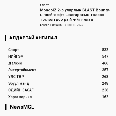
Спорт
MongolZ 2-р улирлын BLAST Bounty-
н плей-оффт шалгарахын төлөөх
тоглолтдоо paiN-ийг яллаа
Enkhjin Temuujin
-
8 сар 11, 2025
АЛДАРТАЙ АНГИЛАЛ
Спорт
832
НИЙГЭМ
547
Дэлхий
466
Энтертайнмент
357
УЛС ТӨР
268
Эрүүл мэнд
248
ЭДИЙН ЗАСАГ
236
Хэрэг зөрчил
162
NewsMGL