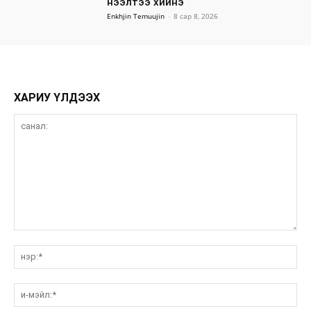
нээлтээ хийнэ
Enkhjin Temuujin
-
8 сар 8, 2026
ХАРИУ ҮЛДЭЭХ
санал:
нэ
и-
мэ