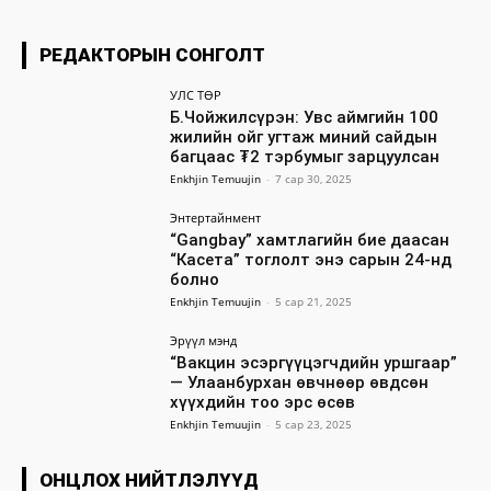
РЕДАКТОРЫН СОНГОЛТ
УЛС ТӨР
Б.Чойжилсүрэн: Увс аймгийн 100
жилийн ойг угтаж миний сайдын
багцаас ₮2 тэрбумыг зарцуулсан
Enkhjin Temuujin
-
7 сар 30, 2025
Энтертайнмент
“Gangbay” хамтлагийн бие даасан
“Касета” тоглолт энэ сарын 24-нд
болно
Enkhjin Temuujin
-
5 сар 21, 2025
Эрүүл мэнд
“Вакцин эсэргүүцэгчдийн уршгаар”
— Улаанбурхан өвчнөөр өвдсөн
хүүхдийн тоо эрс өсөв
Enkhjin Temuujin
-
5 сар 23, 2025
ОНЦЛОХ НИЙТЛЭЛҮҮД