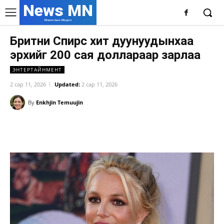
News MN
Монголын Мэдээ
Бритни Спирс хит дуунуудынхаа
эрхийг 200 сая доллараар зарлаа
ЭНТЕРТАЙНМЕНТ
2 сар 11, 2026
Updated:
2 сар 11, 2026
By
Enkhjin Temuujin
Facebook
X
WhatsApp