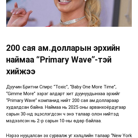
200 сая ам.долларын эрхийн
наймаа “Primary Wave”-тэй
хийжээ
Дуучин Бритни Спирс “Toxic”, “Baby One More Time”,
“Gimme More” зэрэг алдарт хит дуунуудынхаа эрхийг
“Primary Wave” компанид нийт 200 сая ам.доллараар
худалдсан байна. Наймаа нь 2025 оны арванхоёрдугаар
сарын 30-нд эцэслэгдсэн ч энэ талаар олон нийтэд
мэдээлсэн нь 2-р сарын 10-ны өдөр байлаа.
Нэрээ нууцалсан эх сурвалж уг хэлцлийн талаар “New York