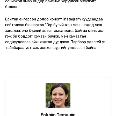
сонирхол ямар өндөр байсныг харуулсан үзүүлэлт
болсон.
Бритни өнгөрсөн долоо хоногт Instagram хуудсандаа
нийтэлсэн бичвэртээ “Гэр бүлийнхэн минь надад яаж
хандлаа, энэ бүхний эцэст амьд мэнд байгаа минь зол
гэж би боддог” хэмээн бичиж, мөн хамаатан
саднуудаасаа айж явдгаа дурджээ. Тэрбээр удалгүй уг
тайлбараа устгаж, зөвхөн зургийг үлдээсэн байна.
Enkhjin Temuujin