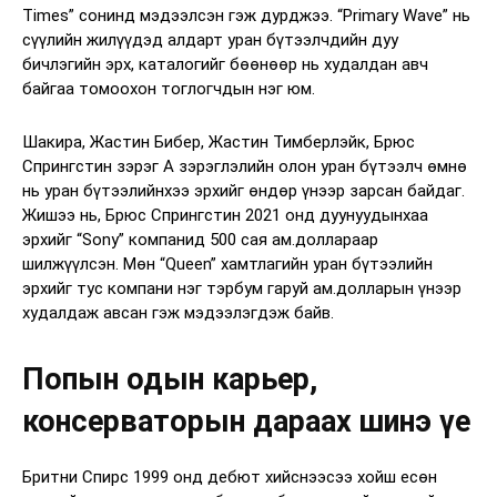
Times” сонинд мэдээлсэн гэж дурджээ. “Primary Wave” нь
сүүлийн жилүүдэд алдарт уран бүтээлчдийн дуу
бичлэгийн эрх, каталогийг бөөнөөр нь худалдан авч
байгаа томоохон тоглогчдын нэг юм.
Шакира, Жастин Бибер, Жастин Тимберлэйк, Брюс
Спрингстин зэрэг А зэрэглэлийн олон уран бүтээлч өмнө
нь уран бүтээлийнхээ эрхийг өндөр үнээр зарсан байдаг.
Жишээ нь, Брюс Спрингстин 2021 онд дуунуудынхаа
эрхийг “Sony” компанид 500 сая ам.доллараар
шилжүүлсэн. Мөн “Queen” хамтлагийн уран бүтээлийн
эрхийг тус компани нэг тэрбум гаруй ам.долларын үнээр
худалдаж авсан гэж мэдээлэгдэж байв.
Попын одын карьер,
консерваторын дараах шинэ үе
Бритни Спирс 1999 онд дебют хийснээсээ хойш есөн