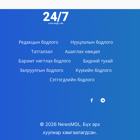
24/7
newsmgl.com
Редакцын бодлого
Нууцлалын бодлого
Татгалзал
Ашиглах нөхцөл
Баримт нягтлах бодлого
Бидний тухай
Залруулгын бодлого
Күүкийн бодлого
Сэтгэгдлийн бодлого
© 2026 NewsMGL. Бүх эрх
хуулиар хамгаалагдсан.