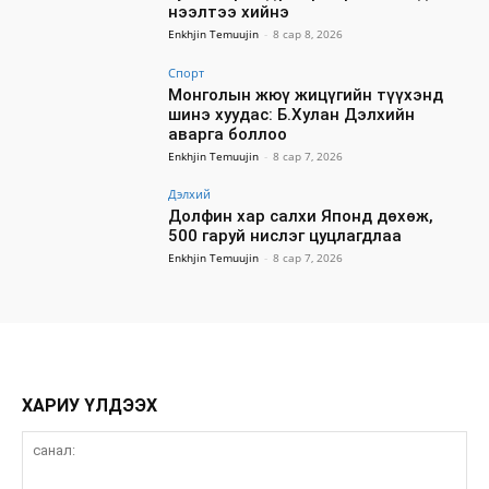
нээлтээ хийнэ
Enkhjin Temuujin
-
8 сар 8, 2026
Спорт
Монголын жюү жицүгийн түүхэнд
шинэ хуудас: Б.Хулан Дэлхийн
аварга боллоо
Enkhjin Temuujin
-
8 сар 7, 2026
Дэлхий
Долфин хар салхи Японд дөхөж,
500 гаруй нислэг цуцлагдлаа
Enkhjin Temuujin
-
8 сар 7, 2026
ХАРИУ ҮЛДЭЭХ