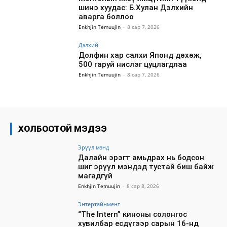
шинэ хуудас: Б.Хулан Дэлхийн
аварга боллоо
Enkhjin Temuujin
-
8 сар 7, 2026
Дэлхий
Долфин хар салхи Японд дөхөж,
500 гаруй нислэг цуцлагдлаа
Enkhjin Temuujin
-
8 сар 7, 2026
ХОЛБООТОЙ МЭДЭЭ
Эрүүл мэнд
Далайн эрэгт амьдрах нь бодсон
шиг эрүүл мэндэд тустай биш байж
магадгүй
Enkhjin Temuujin
-
8 сар 8, 2026
Энтертайнмент
“The Intern” киноны солонгос
хувилбар есдүгээр сарын 16-нд