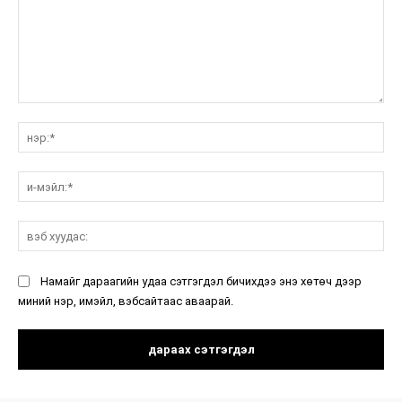
санал:
нэ
и-
мэ
вэ
ху
Намайг дараагийн удаа сэтгэгдэл бичихдээ энэ хөтөч дээр
миний нэр, имэйл, вэбсайтаас аваарай.