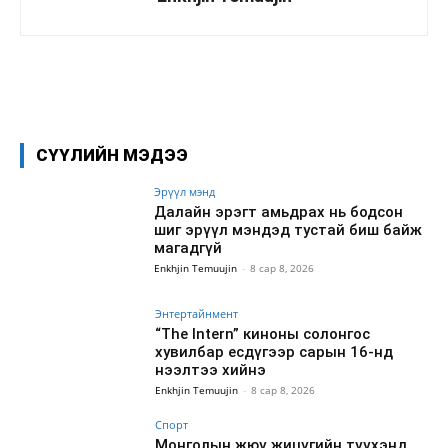
Facebook
X
WhatsApp
СҮҮЛИЙН МЭДЭЭ
Эрүүл мэнд
Далайн эрэгт амьдрах нь бодсон
шиг эрүүл мэндэд тустай биш байж
магадгүй
Enkhjin Temuujin
-
8 сар 8, 2026
Энтертайнмент
“The Intern” киноны солонгос
хувилбар есдүгээр сарын 16-нд
нээлтээ хийнэ
Enkhjin Temuujin
-
8 сар 8, 2026
Спорт
Монголын жюү жицүгийн түүхэнд