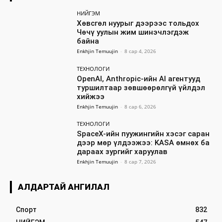
НИЙГЭМ
Хөвсгөл нуурыг дээрээс тольдох
Чөчү уулын жим шинэчлэгдэж
байна
Enkhjin Temuujin
-
8 сар 4, 2026
ТЕХНОЛОГИ
OpenAI, Anthropic-ийн AI агентууд
туршилтаар зөвшөөрөлгүй үйлдэл
хийжээ
Enkhjin Temuujin
-
8 сар 6, 2026
ТЕХНОЛОГИ
SpaceX-ийн пуужингийн хэсэг саран
дээр мөр үлдээжээ: KASA өмнөх ба
дараах зургийг харуулав
Enkhjin Temuujin
-
8 сар 7, 2026
АЛДАРТАЙ АНГИЛАЛ
Спорт
832