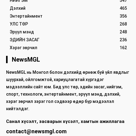
НИЙГЭМ
547
Дэлхий
465
Энтертайнмент
356
УЛС ТӨР
268
Эрүүл мэнд
248
ЭДИЙН ЗАСАГ
236
Хэрэг зөрчил
162
NewsMGL
NewsMGL нь Монгол болон дэлхийд өрнөж буй үйл явдлыг
шуурхай, ойлгомжтой, хариуцлагатай хүргэдэг
мэдээллийн сайт юм. Бид улс төр, эдийн засаг, нийгэм,
спорт, технологи, энтертайнмент, эрүүл мэнд, дэлхий,
хэрэг зөрчил зэрэг гол сэдвээр өдөр бүр мэдээлэл
нийтэлдэг.
Санал хүсэлт, засварын хүсэлт, хамтын ажиллагаа
contact@newsmgl.com