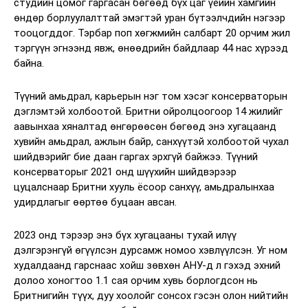
студийн цомог гаргасан бөгөөд бүх цаг үеийн хамгийн
өндөр борлуулалттай эмэгтэй уран бүтээлчдийн нэгээр
тооцогддог. Тэрбар поп хөгжмийн салбарт 20 орчим жил
тэргүүн эгнээнд явж, өнөөдрийн байдлаар 44 нас хүрээд
байна.
Түүний амьдрал, карьерын нэг том хэсэг консерваторын
дэглэмтэй холбоотой. Бритни ойролцоогоор 14 жилийг
аавынхаа хяналтад өнгөрөөсөн бөгөөд энэ хугацаанд
хувийн амьдрал, ажлын байр, санхүүтэй холбоотой чухал
шийдвэрийг бие даан гаргах эрхгүй байжээ. Түүний
консерваторыг 2021 онд шүүхийн шийдвэрээр
цуцалснаар Бритни хууль ёсоор санхүү, амьдралынхаа
удирдлагыг өөртөө буцаан авсан.
2023 онд тэрээр энэ бүх хугацааны тухай илүү
дэлгэрэнгүй өгүүлсэн дурсамж номоо хэвлүүлсэн. Уг ном
худалдаанд гарснаас хойш зөвхөн АНУ-д л гэхэд эхний
долоо хоногтоо 1.1 сая орчим хувь борлогдсон нь
Бритнигийн түүх, дуу хоолойг сонсох гэсэн олон нийтийн