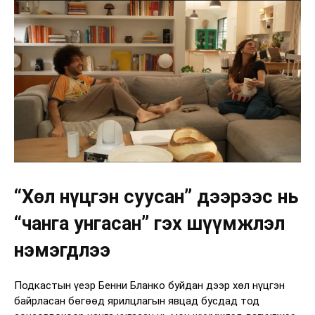
“Хөл нүцгэн суусан” дээрээс нь
“чанга унгасан” гэх шүүмжлэл
нэмэгдлээ
Подкастын үеэр Бенни Бланко буйдан дээр хөл нүцгэн
байрласан бөгөөд ярилцлагын явцад бусдад тод