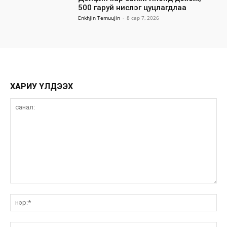
500 гаруй нислэг цуцлагдлаа
Enkhjin Temuujin
-
8 сар 7, 2026
ХАРИУ ҮЛДЭЭХ
санал:
нэ
и-