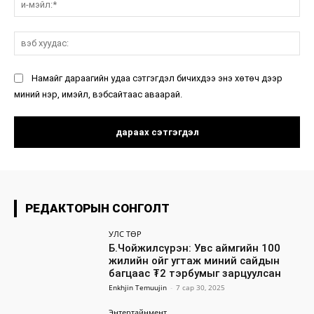
мэ
вэ
ху
Намайг дараагийн удаа сэтгэгдэл бичихдээ энэ хөтөч дээр
миний нэр, имэйл, вэбсайтаас аваарай.
РЕДАКТОРЫН СОНГОЛТ
УЛС ТӨР
Б.Чойжилсүрэн: Увс аймгийн 100
жилийн ойг угтаж миний сайдын
багцаас ₮2 тэрбумыг зарцуулсан
Enkhjin Temuujin
-
7 сар 30, 2025
Энтертайнмент