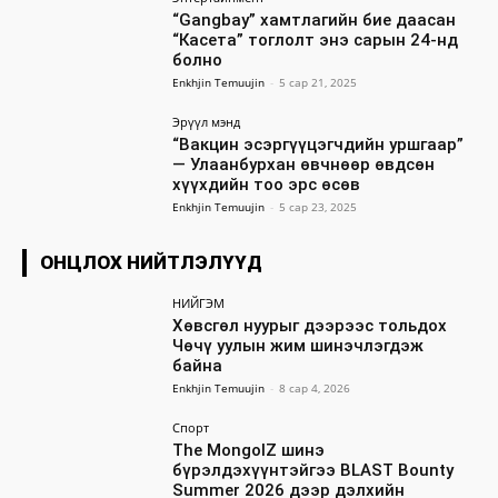
“Gangbay” хамтлагийн бие даасан
“Касета” тоглолт энэ сарын 24-нд
болно
Enkhjin Temuujin
-
5 сар 21, 2025
Эрүүл мэнд
“Вакцин эсэргүүцэгчдийн уршгаар”
— Улаанбурхан өвчнөөр өвдсөн
хүүхдийн тоо эрс өсөв
Enkhjin Temuujin
-
5 сар 23, 2025
ОНЦЛОХ НИЙТЛЭЛҮҮД
НИЙГЭМ
Хөвсгөл нуурыг дээрээс тольдох
Чөчү уулын жим шинэчлэгдэж
байна
Enkhjin Temuujin
-
8 сар 4, 2026
Спорт
The MongolZ шинэ
бүрэлдэхүүнтэйгээ BLAST Bounty
Summer 2026 дээр дэлхийн