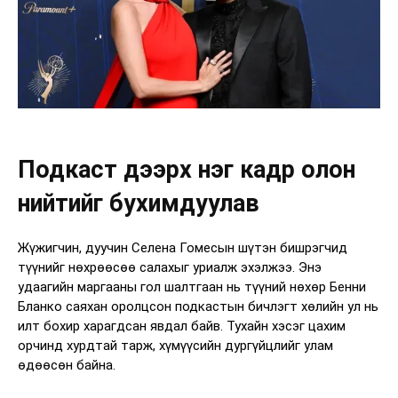
Подкаст дээрх нэг кадр олон
нийтийг бухимдуулав
Жүжигчин, дуучин Селена Гомесын шүтэн бишрэгчид
түүнийг нөхрөөсөө салахыг уриалж эхэлжээ. Энэ
удаагийн маргааны гол шалтгаан нь түүний нөхөр Бенни
Бланко саяхан оролцсон подкастын бичлэгт хөлийн ул нь
илт бохир харагдсан явдал байв. Тухайн хэсэг цахим
орчинд хурдтай тарж, хүмүүсийн дургүйцлийг улам
өдөөсөн байна.