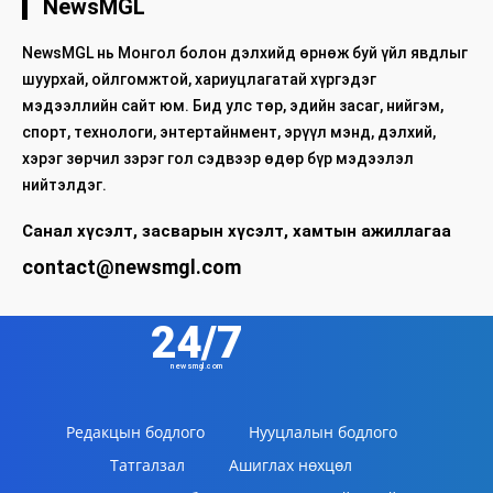
NewsMGL
NewsMGL нь Монгол болон дэлхийд өрнөж буй үйл явдлыг
шуурхай, ойлгомжтой, хариуцлагатай хүргэдэг
мэдээллийн сайт юм. Бид улс төр, эдийн засаг, нийгэм,
спорт, технологи, энтертайнмент, эрүүл мэнд, дэлхий,
хэрэг зөрчил зэрэг гол сэдвээр өдөр бүр мэдээлэл
нийтэлдэг.
Санал хүсэлт, засварын хүсэлт, хамтын ажиллагаа
contact@newsmgl.com
24/7
newsmgl.com
Редакцын бодлого
Нууцлалын бодлого
Татгалзал
Ашиглах нөхцөл