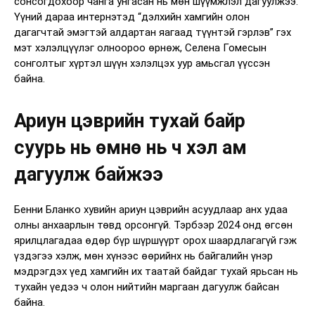
сонсогдохоор чанга унгасан нь мөн шүүмжлэл дагуулжээ.
Үүний дараа интернэтэд “дэлхийн хамгийн олон
дагагчтай эмэгтэй алдартан яагаад түүнтэй гэрлэв” гэх
мэт хэлэлцүүлэг олноороо өрнөж, Селена Гомесын
сонголтыг хүртэл шүүн хэлэлцэх уур амьсгал үүссэн
байна.
Ариун цэврийн тухай байр
суурь нь өмнө нь ч хэл ам
дагуулж байжээ
Бенни Бланко хувийн ариун цэврийн асуудлаар анх удаа
олны анхаарлын төвд орсонгүй. Тэрбээр 2024 онд өгсөн
ярилцлагадаа өдөр бүр шүршүүрт орох шаардлагагүй гэж
үздэгээ хэлж, мөн хүнээс өөрийнх нь байгалийн үнэр
мэдрэгдэх үед хамгийн их таатай байдаг тухай ярьсан нь
тухайн үедээ ч олон нийтийн маргаан дагуулж байсан
байна.