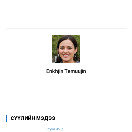
Enkhjin Temuujin
Facebook
X
WhatsApp
СҮҮЛИЙН МЭДЭЭ
Эрүүл мэнд