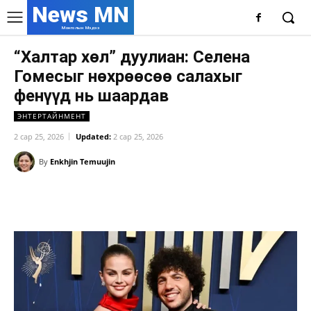
News MN
Монголын Мэдээ
“Халтар хөл” дуулиан: Селена
Гомесыг нөхрөөсөө салахыг
фенүүд нь шаардав
ЭНТЕРТАЙНМЕНТ
2 сар 25, 2026
Updated:
2 сар 25, 2026
By
Enkhjin Temuujin
Facebook
X
WhatsApp