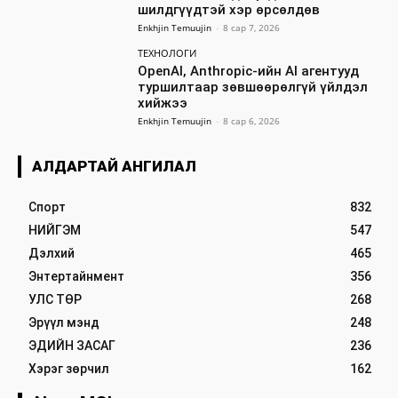
шилдгүүдтэй хэр өрсөлдөв
Enkhjin Temuujin
-
8 сар 7, 2026
ТЕХНОЛОГИ
OpenAI, Anthropic-ийн AI агентууд
туршилтаар зөвшөөрөлгүй үйлдэл
хийжээ
Enkhjin Temuujin
-
8 сар 6, 2026
АЛДАРТАЙ АНГИЛАЛ
Спорт
832
НИЙГЭМ
547
Дэлхий
465
Энтертайнмент
356
УЛС ТӨР
268
Эрүүл мэнд
248
ЭДИЙН ЗАСАГ
236
Хэрэг зөрчил
162