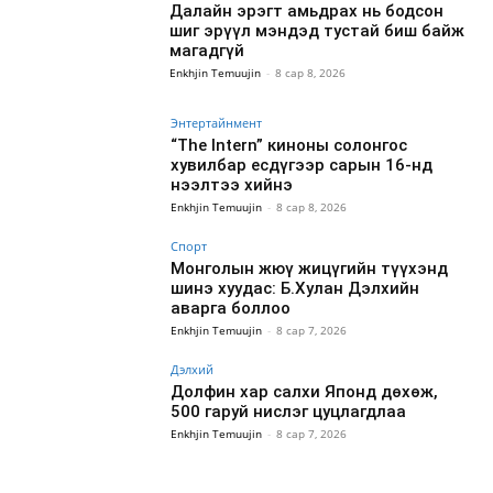
Далайн эрэгт амьдрах нь бодсон
шиг эрүүл мэндэд тустай биш байж
магадгүй
Enkhjin Temuujin
-
8 сар 8, 2026
Энтертайнмент
“The Intern” киноны солонгос
хувилбар есдүгээр сарын 16-нд
нээлтээ хийнэ
Enkhjin Temuujin
-
8 сар 8, 2026
Спорт
Монголын жюү жицүгийн түүхэнд
шинэ хуудас: Б.Хулан Дэлхийн
аварга боллоо
Enkhjin Temuujin
-
8 сар 7, 2026
Дэлхий
Долфин хар салхи Японд дөхөж,
500 гаруй нислэг цуцлагдлаа
Enkhjin Temuujin
-
8 сар 7, 2026