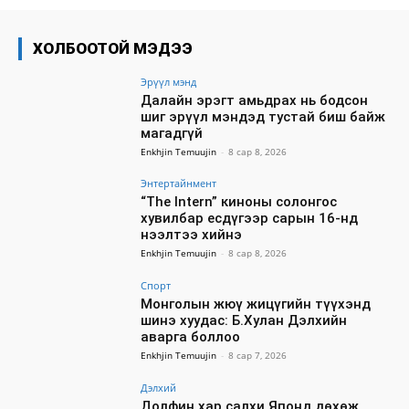
ХОЛБООТОЙ МЭДЭЭ
Эрүүл мэнд
Далайн эрэгт амьдрах нь бодсон
шиг эрүүл мэндэд тустай биш байж
магадгүй
Enkhjin Temuujin
-
8 сар 8, 2026
Энтертайнмент
“The Intern” киноны солонгос
хувилбар есдүгээр сарын 16-нд
нээлтээ хийнэ
Enkhjin Temuujin
-
8 сар 8, 2026
Спорт
Монголын жюү жицүгийн түүхэнд
шинэ хуудас: Б.Хулан Дэлхийн
аварга боллоо
Enkhjin Temuujin
-
8 сар 7, 2026
Дэлхий
Долфин хар салхи Японд дөхөж,