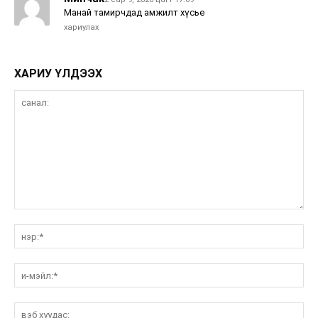
Манай тамирчдад амжилт хүсье
хариулах
ХАРИУ ҮЛДЭЭХ
санал:
нэ
и-
мэ
вэ