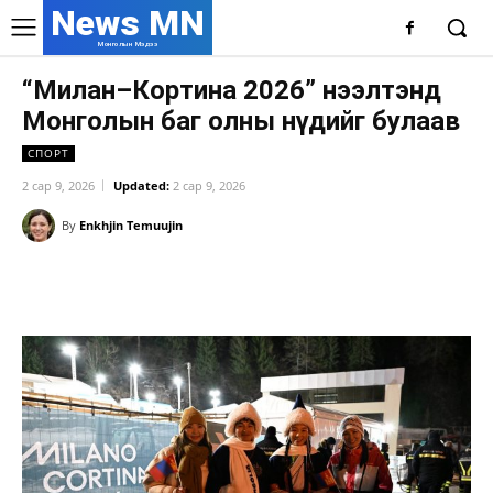
News MN
Монголын Мэдээ
“Милан–Кортина 2026” нээлтэнд
Монголын баг олны нүдийг булаав
СПОРТ
2 сар 9, 2026
Updated:
2 сар 9, 2026
By
Enkhjin Temuujin
Facebook
X
WhatsApp