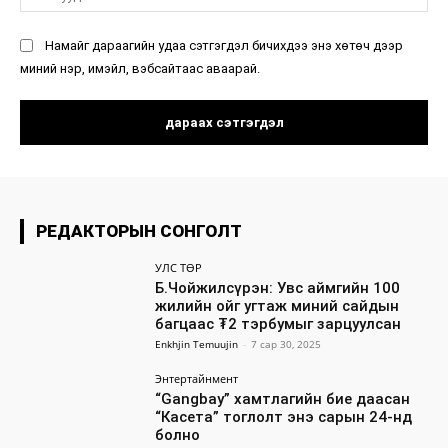
ху
Намайг дараагийн удаа сэтгэгдэл бичихдээ энэ хөтөч дээр
миний нэр, имэйл, вэбсайтаас аваарай.
РЕДАКТОРЫН СОНГОЛТ
УЛС ТӨР
Б.Чойжилсүрэн: Увс аймгийн 100
жилийн ойг угтаж миний сайдын
багцаас ₮2 тэрбумыг зарцуулсан
Enkhjin Temuujin
-
7 сар 30, 2025
Энтертайнмент
“Gangbay” хамтлагийн бие даасан
“Касета” тоглолт энэ сарын 24-нд
болно