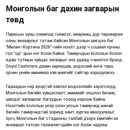
Монголын баг дахин загварын
төвд
Парисын зуны олимпод гоёмсог, өвөрмөц дүр төрхөөрөө
олны анхаарлыг татаж байсан Монголын шигшээ баг
“Милан–Кортина 2026”-гийн нээлт дээр ч сошиал орчны
гол “од”-дын нэг болж байна. Тамирчдын ёслолын болон
өдөр тутмын хувцас загварыг энэ удаад ч монгол брэнд
Goyol Cashmere дахин хариуцаж, үндэсний өнгө төрх,
орчин үеийн минимал хэв маягийг сайтар хоршуулжээ.
Гадаадын нэр хүндтэй хэвлэл мэдээллийн хэрэгслүүд
Монголын багийн хувцаслалт, имижийг онцлон бичиж,
шилдэг загварлаг багуудын тоонд нэрлэж байна.
Нээлтийн ёслолын үеэр олон улсын тамирчид манай
багийн тамирчидтай зориуд хамт зургаа авахуулахыг
хүсч, Монголын баг стадионы талбай дээрх хамгийн их
анхаарал татсан төлөөлөгчдийн нэг болж чадлаа.