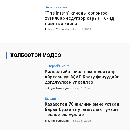
Энтертайнмент
“The Intern” киноны солонгос
хувилбар есдүгээр сарын 16-нд
нээлтээ хийнэ
Enkhjin Temuujin
-
8 сар 8, 2026
ХОЛБООТОЙ МЭДЭЭ
Энтертайнмент
Рианнагийн шинэ цомог үнэхээр
ойртсон уу: A$AP Rocky фэнүүдийг
догдлуулсан үг хэллээ
Enkhjin Temuujin
-
8 сар 9, 2026
Дэлхий
Казахстан 70 жилийн өмнө устсан
барыг буцаан нутагшуулах түүхэн
төслөө эхлүүллээ
Enkhjin Temuujin
-
8 сар 9, 2026