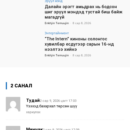
Эрүүл мэнд
Далайн эрэгт амьдрах нь бодсон
шиг эрүүл мэндэд тустай биш байж
магадгүй
Enkhjin Temuujin
-
8 сар 8, 2026
Энтертайнмент
“The Intern” киноны солонгос
хувилбар есдүгээр сарын 16-нд
нээлтээ хийнэ
Enkhjin Temuujin
-
8 сар 8, 2026
2 САНАЛ
Тудай
2 сар 9, 2026 цагт 17:03
Үзэхэд бахархал төрсөн шүү
хариулах
Минчак
2 сар 9, 2026 цагт 17:09