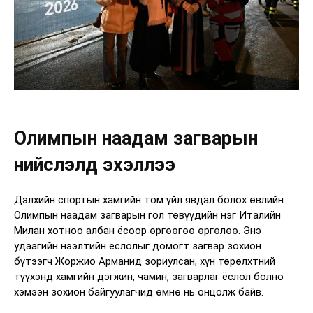
Олимпын наадам загварын
нийслэлд эхэллээ
Дэлхийн спортын хамгийн том үйл явдал болох өвлийн
Олимпын наадам загварын гол төвүүдийн нэг Италийн
Милан хотноо албан ёсоор өргөөгөө өргөлөө. Энэ
удаагийн нээлтийн ёслолыг домогт загвар зохион
бүтээгч Жоржио Арманид зориулсан, хүн төрөлхтний
түүхэнд хамгийн дэгжин, чамин, загварлаг ёслол болно
хэмээн зохион байгуулагчид өмнө нь онцолж байв.