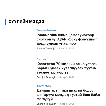
Facebook
X
WhatsApp
СҮҮЛИЙН МЭДЭЭ
Энтертайнмент
Рианнагийн шинэ цомог үнэхээр
ойртсон уу: A$AP Rocky фэнүүдийг
догдлуулсан үг хэллээ
Enkhjin Temuujin
-
8 сар 9, 2026
Дэлхий
Казахстан 70 жилийн өмнө устсан
барыг буцаан нутагшуулах түүхэн
төслөө эхлүүллээ
Enkhjin Temuujin
-
8 сар 9, 2026
Эрүүл мэнд
Далайн эрэгт амьдрах нь бодсон
шиг эрүүл мэндэд тустай биш байж
магадгүй
Enkhjin Temuujin
-
8 сар 8, 2026