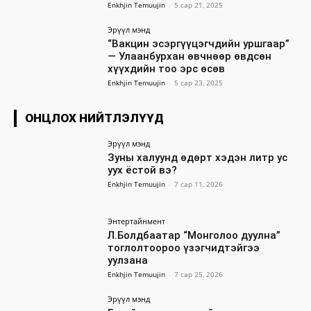
Enkhjin Temuujin
-
5 сар 21, 2025
Эрүүл мэнд
“Вакцин эсэргүүцэгчдийн уршгаар”
— Улаанбурхан өвчнөөр өвдсөн
хүүхдийн тоо эрс өсөв
Enkhjin Temuujin
-
5 сар 23, 2025
ОНЦЛОХ НИЙТЛЭЛҮҮД
Эрүүл мэнд
Зуны халуунд өдөрт хэдэн литр ус
уух ёстой вэ?
Enkhjin Temuujin
-
7 сар 11, 2026
Энтертайнмент
Л.Болдбаатар “Монголоо дуулна”
тоглолтоороо үзэгчидтэйгээ
уулзана
Enkhjin Temuujin
-
7 сар 25, 2026
Эрүүл мэнд