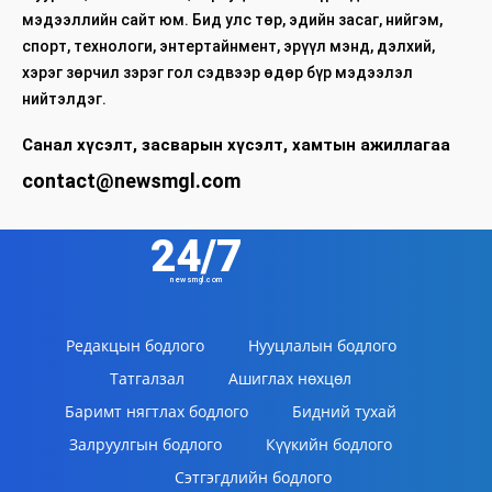
мэдээллийн сайт юм. Бид улс төр, эдийн засаг, нийгэм,
спорт, технологи, энтертайнмент, эрүүл мэнд, дэлхий,
хэрэг зөрчил зэрэг гол сэдвээр өдөр бүр мэдээлэл
нийтэлдэг.
Санал хүсэлт, засварын хүсэлт, хамтын ажиллагаа
contact@newsmgl.com
24/7
newsmgl.com
Редакцын бодлого
Нууцлалын бодлого
Татгалзал
Ашиглах нөхцөл
Баримт нягтлах бодлого
Бидний тухай
Залруулгын бодлого
Күүкийн бодлого
Сэтгэгдлийн бодлого