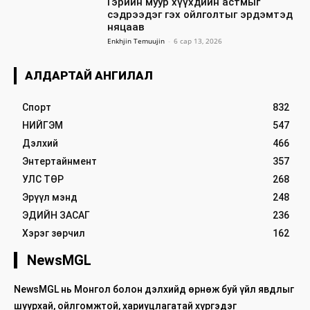
Гэрийн муур хүүхдийн астмыг
сэдрээдэг гэх ойлголтыг эрдэмтэд
няцаав
Enkhjin Temuujin
-
6 сар 13, 2026
АЛДАРТАЙ АНГИЛАЛ
Спорт
832
НИЙГЭМ
547
Дэлхий
466
Энтертайнмент
357
УЛС ТӨР
268
Эрүүл мэнд
248
ЭДИЙН ЗАСАГ
236
Хэрэг зөрчил
162
NewsMGL
NewsMGL нь Монгол болон дэлхийд өрнөж буй үйл явдлыг
шуурхай, ойлгомжтой, хариуцлагатай хүргэдэг