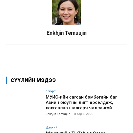
Enkhjin Temuujin
Facebook
X
WhatsApp
СҮҮЛИЙН МЭДЭЭ
Спорт
МУИС-ийн сагсан бөмбөгийн баг
Азийн оюутны лигт өрсөлдөж,
хэсгээсээ шалгарч чадсангүй
Enkhjin Temuujin
-
8 сар 6, 2026
Дэлхий