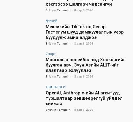
хэсгээсээ шалгарч чадсангүй
Enkhjin Temuujin
-
8 сар 6, 2026
Дэлхий
Мексикийн TikTok од Сесар
Гастелум шууд дамжуулалтын үеэр
буудуулж амиа алджээ
Enkhjin Temuujin
-
8 сар 6, 2026
Спорт
Монголын волейболчид Хонконгийг
буулган авч, Зүүн Азийн АШТ-ийг
ялалтаар эхлүүллээ
Enkhjin Temuujin
-
8 сар 6, 2026
ТЕХНОЛОГИ
OpenAI, Anthropic-ийн AI агентууд
туршилтаар зөвшөөрөлгүй үйлдэл
хийжээ
Enkhjin Temuujin
-
8 сар 6, 2026