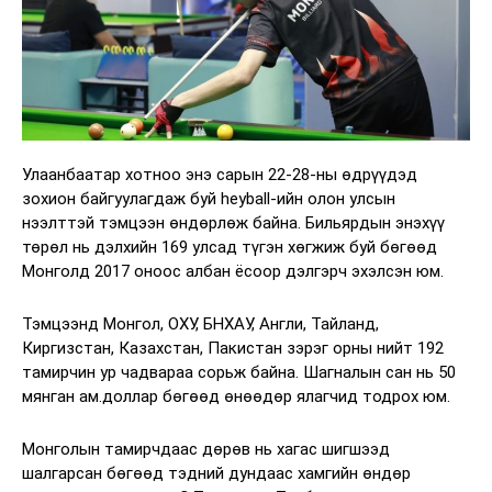
Улаанбаатар хотноо энэ сарын 22-28-ны өдрүүдэд
зохион байгуулагдаж буй heyball-ийн олон улсын
нээлттэй тэмцээн өндөрлөж байна. Бильярдын энэхүү
төрөл нь дэлхийн 169 улсад түгэн хөгжиж буй бөгөөд
Монголд 2017 оноос албан ёсоор дэлгэрч эхэлсэн юм.
Тэмцээнд Монгол, ОХУ, БНХАУ, Англи, Тайланд,
Киргизстан, Казахстан, Пакистан зэрэг орны нийт 192
тамирчин ур чадвараа сорьж байна. Шагналын сан нь 50
мянган ам.доллар бөгөөд өнөөдөр ялагчид тодрох юм.
Монголын тамирчдаас дөрөв нь хагас шигшээд
шалгарсан бөгөөд тэдний дундаас хамгийн өндөр