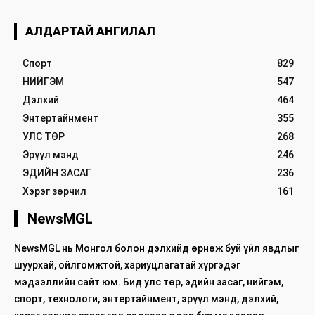
АЛДАРТАЙ АНГИЛАЛ
Спорт
829
НИЙГЭМ
547
Дэлхий
464
Энтертайнмент
355
УЛС ТӨР
268
Эрүүл мэнд
246
ЭДИЙН ЗАСАГ
236
Хэрэг зөрчил
161
NewsMGL
NewsMGL нь Монгол болон дэлхийд өрнөж буй үйл явдлыг
шуурхай, ойлгомжтой, хариуцлагатай хүргэдэг
мэдээллийн сайт юм. Бид улс төр, эдийн засаг, нийгэм,
спорт, технологи, энтертайнмент, эрүүл мэнд, дэлхий,