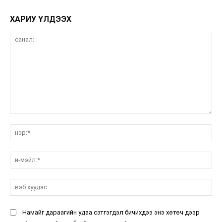
ХАРИУ ҮЛДЭЭХ
санал:
нэ
и-
мэ
вэ
ху
Намайг дараагийн удаа сэтгэгдэл бичихдээ энэ хөтөч дээр