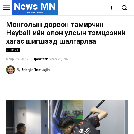
News MN
Монголын Мэдээ
Монголын дөрвөн тамирчин
Heyball-ийн олон улсын тэмцээний
хагас шигшээд шалгарлаа
СПОРТ
8 сар 28, 2025
Updated:
8 сар 28, 2025
By
Enkhjin Temuujin
Facebook
X
WhatsApp