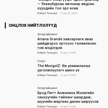
— Улаанбурхан өвчнөөр өвдсөн
хүүхдийн тоо эрс өсөв
Enkhjin Temuujin
-
5 сар 23, 2025
ОНЦЛОХ НИЙТЛЭЛҮҮД
Энтертайнмент
Ariana Grande завсарлага авах
шийдвэрээ эртнээс төлөвлөсөн
гэж мэдэгдэв
Enkhjin Temuujin
-
8 сар 5, 2026
Спорт
The MongolZ: Өв уламжлалаа
үргэлжлүүлэгч шинэ үе
Enkhjin Temuujin
-
5 сар 5, 2025
Энтертайнмент
Брэд Питт Анжелина Жолигийн
санхүүгийн тайланг шаардаж,
шүүхийн маргаан дахин ширүүсэв
Enkhjin Temuujin
-
8 сар 6, 2026