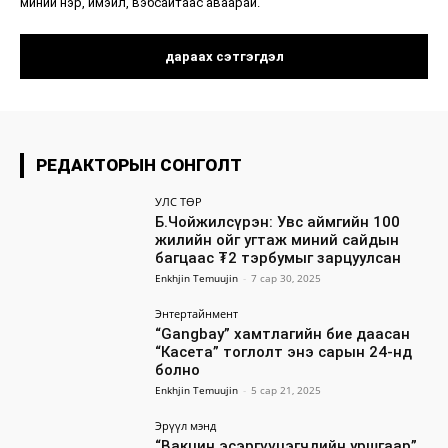
миний нэр, имэйл, вэбсайтаас аваарай.
РЕДАКТОРЫН СОНГОЛТ
УЛС ТӨР
Б.Чойжилсүрэн: Увс аймгийн 100
жилийн ойг угтаж миний сайдын
багцаас ₮2 тэрбумыг зарцуулсан
Enkhjin Temuujin
-
7 сар 30, 2025
Энтертайнмент
“Gangbay” хамтлагийн бие даасан
“Касета” тоглолт энэ сарын 24-нд
болно
Enkhjin Temuujin
-
5 сар 21, 2025
Эрүүл мэнд
“Вакцин эсэргүүцэгчдийн уршгаар”