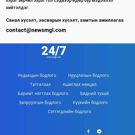
хэрэг зөрчил зэрэг гол сэдвээр өдөр бүр мэдээлэл
нийтэлдэг.
Санал хүсэлт, засварын хүсэлт, хамтын ажиллагаа
contact@newsmgl.com
24/7
newsmgl.com
Редакцын бодлого
Нууцлалын бодлого
Татгалзал
Ашиглах нөхцөл
Баримт нягтлах бодлого
Бидний тухай
Залруулгын бодлого
Күүкийн бодлого
Сэтгэгдлийн бодлого