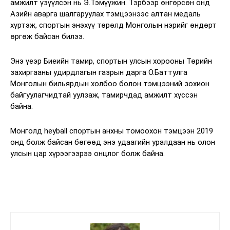
амжилт үзүүлсэн нь Э.Тэмүүжин. Тэрбээр өнгөрсөн онд
Азийн аварга шалгаруулах тэмцээнээс алтан медаль
хүртэж, спортын энэхүү төрөлд Монголын нэрийг өндөрт
өргөж байсан билээ.
Энэ үеэр Биеийн тамир, спортын улсын хорооны Төрийн
захиргааны удирдлагын газрын дарга О.Баттулга
Монголын бильярдын холбоо болон тэмцээний зохион
байгуулагчидтай уулзаж, тамирчдад амжилт хүссэн
байна.
Монголд heyball спортын анхны томоохон тэмцээн 2019
онд болж байсан бөгөөд энэ удаагийн уралдаан нь олон
улсын цар хүрээгээрээ онцлог болж байна.