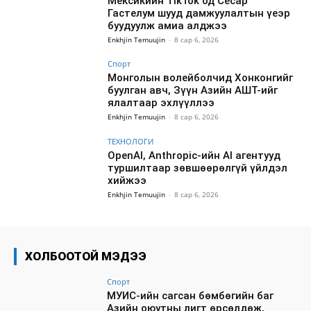
Мексикийн TikTok од Сесар
Гастелум шууд дамжуулалтын үеэр
буудуулж амиа алджээ
Enkhjin Temuujin
-
8 сар 6, 2026
Спорт
Монголын волейболчид Хонконгийг
буулган авч, Зүүн Азийн АШТ-ийг
ялалтаар эхлүүллээ
Enkhjin Temuujin
-
8 сар 6, 2026
ТЕХНОЛОГИ
OpenAI, Anthropic-ийн AI агентууд
туршилтаар зөвшөөрөлгүй үйлдэл
хийжээ
Enkhjin Temuujin
-
8 сар 6, 2026
ХОЛБООТОЙ МЭДЭЭ
Спорт
МУИС-ийн сагсан бөмбөгийн баг
Азийн оюутны лигт өрсөлдөж,