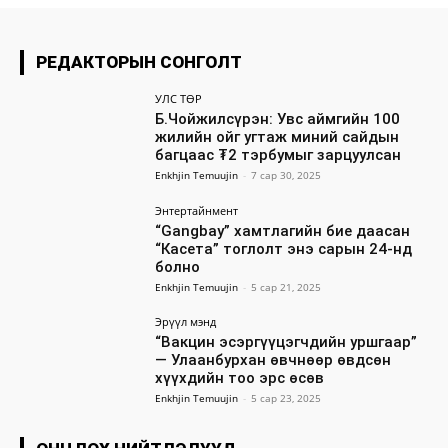
РЕДАКТОРЫН СОНГОЛТ
УЛС ТӨР
Б.Чойжилсүрэн: Увс аймгийн 100
жилийн ойг угтаж миний сайдын
багцаас ₮2 тэрбумыг зарцуулсан
Enkhjin Temuujin
-
7 сар 30, 2025
Энтертайнмент
“Gangbay” хамтлагийн бие даасан
“Касета” тоглолт энэ сарын 24-нд
болно
Enkhjin Temuujin
-
5 сар 21, 2025
Эрүүл мэнд
“Вакцин эсэргүүцэгчдийн уршгаар”
— Улаанбурхан өвчнөөр өвдсөн
хүүхдийн тоо эрс өсөв
Enkhjin Temuujin
-
5 сар 23, 2025