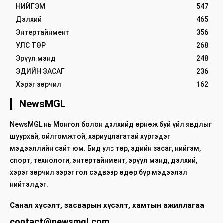
НИЙГЭМ
547
Дэлхий
465
Энтертайнмент
356
УЛС ТӨР
268
Эрүүл мэнд
248
ЭДИЙН ЗАСАГ
236
Хэрэг зөрчил
162
NewsMGL
NewsMGL нь Монгол болон дэлхийд өрнөж буй үйл явдлыг
шуурхай, ойлгомжтой, хариуцлагатай хүргэдэг
мэдээллийн сайт юм. Бид улс төр, эдийн засаг, нийгэм,
спорт, технологи, энтертайнмент, эрүүл мэнд, дэлхий,
хэрэг зөрчил зэрэг гол сэдвээр өдөр бүр мэдээлэл
нийтэлдэг.
Санал хүсэлт, засварын хүсэлт, хамтын ажиллагаа
contact@newsmgl.com