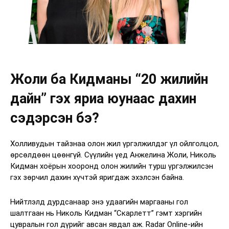
Жоли ба Кидманы “20 жилийн
дайн” гэх яриа юунаас дахин
сэдэрсэн бэ?
Холливудын тайзнаа олон жил үргэлжилдэг үл ойлголцол,
өрсөлдөөн цөөнгүй. Сүүлийн үед Анжелина Жоли, Николь
Кидман хоёрын хооронд олон жилийн турш үргэлжилсэн
гэх зөрчил дахин хүчтэй яригдаж эхэлсэн байна.
Нийтлэлд дурдсанаар энэ удаагийн маргааны гол
шалтгаан нь Николь Кидман “Скарлетт” гэмт хэргийн
цувралын гол дүрийг авсан явдал аж. Radar Online-ийн