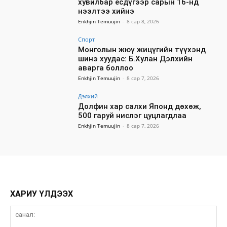
хувилбар есдүгээр сарын 16-нд
нээлтээ хийнэ
Enkhjin Temuujin
-
8 сар 8, 2026
Спорт
Монголын жюү жицүгийн түүхэнд
шинэ хуудас: Б.Хулан Дэлхийн
аварга боллоо
Enkhjin Temuujin
-
8 сар 7, 2026
Дэлхий
Долфин хар салхи Японд дөхөж,
500 гаруй нислэг цуцлагдлаа
Enkhjin Temuujin
-
8 сар 7, 2026
ХАРИУ ҮЛДЭЭХ