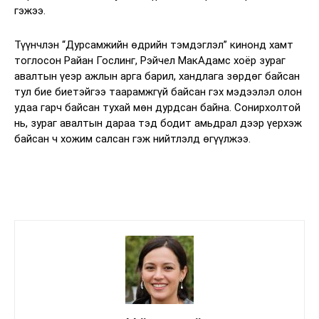
гэжээ.
Түүнчлэн “Дурсамжийн өдрийн тэмдэглэл” кинонд хамт
тоглосон Райан Гослинг, Рэйчел МакАдамс хоёр зураг
авалтын үеэр ажлын арга барил, хандлага зөрдөг байсан
тул бие биетэйгээ таарамжгүй байсан гэх мэдээлэл олон
удаа гарч байсан тухай мөн дурдсан байна. Сонирхолтой
нь, зураг авалтын дараа тэд бодит амьдрал дээр үерхэж
байсан ч хожим салсан гэж нийтлэлд өгүүлжээ.