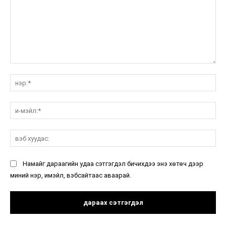
санал:
нэ
и-
мэ
вэ
ху
Намайг дараагийн удаа сэтгэгдэл бичихдээ энэ хөтөч дээр
миний нэр, имэйл, вэбсайтаас аваарай.