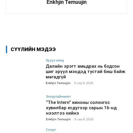
Enkhjin Temuujin
Facebook
X
WhatsApp
СҮҮЛИЙН МЭДЭЭ
Эрүүл мэнд
Далайн эрэгт амьдрах нь бодсон
шиг эрүүл мэндэд тустай биш байж
магадгүй
Enkhjin Temuujin
-
8 сар 8, 2026
Энтертайнмент
“The Intern” киноны солонгос
хувилбар есдүгээр сарын 16-нд
нээлтээ хийнэ
Enkhjin Temuujin
-
8 сар 8, 2026
Спорт