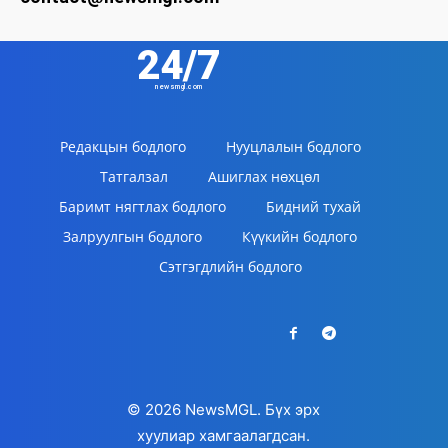
24/7
newsmgl.com
Редакцын бодлого
Нууцлалын бодлого
Татгалзал
Ашиглах нөхцөл
Баримт нягтлах бодлого
Бидний тухай
Залруулгын бодлого
Күүкийн бодлого
Сэтгэгдлийн бодлого
© 2026 NewsMGL. Бүх эрх
хуулиар хамгаалагдсан.