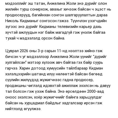
мэдээллийг эш татан, Анжелина Жоли энэ дүрийг олон
жилийн турш сонирхож, авахыг хичээж байсан ч эцэст нь
продюсерууд, багийнхан сонгон шалгаруулалтын дараа
Николь Кидманыг сонгосон гэжээ. Түүнчлэн үзэгчдийн
зүгээс энэ дүрийг Кидманы телевизийн карьер дахь
хүчтэй ажлуудын нэг байж магадгүй гэж үнэлж байгаа
тухай ч мэдээлэлд орсон байна.
Цуврал 2026 оны 3-р сарын 11-нд нээлтээ хийнэ гэж
бичсэн ч уг мэдээллээр Анжелина Жоли үүнийг “дүрийг
хулгайлсан” мэтээр хүлээж авч байгаа гэх байр суурь
гарчээ. Харин дотоод хүмүүсийн тайлбараар Кидман
хэлэлцээрийн шатанд илүү нөлөөтэй байсан бөгөөд
сүүлийн жилүүдэд жүжигчнээс гадна продюсер,
продакшны чиглэлд идэвхтэй ажиллаж эхэлсэн нь давуу
тал болсон гэж үзэж байна. Энэ өрсөлдөөн 2000-аад
оноос эхэлсэн, хоёр жүжигчнийг байнга харьцуулдаг
байсан нь хурцадмал байдлыг хадгалсаар ирсэн гэж
нийтлэлд өгүүлжээ.