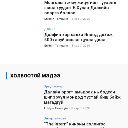
Монголын жюү жицүгийн түүхэнд
шинэ хуудас: Б.Хулан Дэлхийн
аварга боллоо
Enkhjin Temuujin
-
8 сар 7, 2026
Дэлхий
Долфин хар салхи Японд дөхөж,
500 гаруй нислэг цуцлагдлаа
Enkhjin Temuujin
-
8 сар 7, 2026
ХОЛБООТОЙ МЭДЭЭ
Эрүүл мэнд
Далайн эрэгт амьдрах нь бодсон
шиг эрүүл мэндэд тустай биш байж
магадгүй
Enkhjin Temuujin
-
8 сар 8, 2026
Энтертайнмент
“The Intern” киноны солонгос