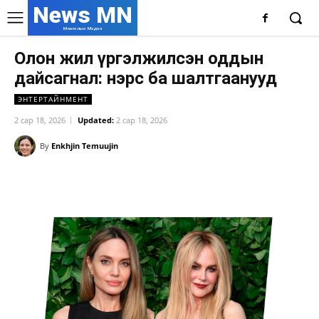
News MN
Монголын Мэдээ
Олон жил үргэлжилсэн оддын
дайсагнал: нэрс ба шалтгаанууд
ЭНТЕРТАЙНМЕНТ
2 сар 18, 2026
Updated:
2 сар 18, 2026
By
Enkhjin Temuujin
Facebook
X
WhatsApp