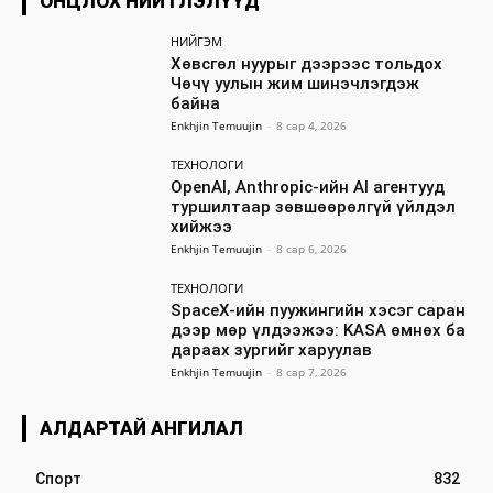
ОНЦЛОХ НИЙТЛЭЛҮҮД
НИЙГЭМ
Хөвсгөл нуурыг дээрээс тольдох
Чөчү уулын жим шинэчлэгдэж
байна
Enkhjin Temuujin
-
8 сар 4, 2026
ТЕХНОЛОГИ
OpenAI, Anthropic-ийн AI агентууд
туршилтаар зөвшөөрөлгүй үйлдэл
хийжээ
Enkhjin Temuujin
-
8 сар 6, 2026
ТЕХНОЛОГИ
SpaceX-ийн пуужингийн хэсэг саран
дээр мөр үлдээжээ: KASA өмнөх ба
дараах зургийг харуулав
Enkhjin Temuujin
-
8 сар 7, 2026
АЛДАРТАЙ АНГИЛАЛ
Спорт
832