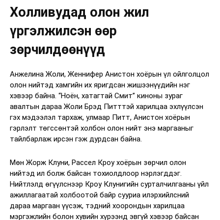
Холливудад олон жил
үргэлжилсэн өөр
зөрчилдөөнүүд
Анжелина Жоли, Женнифер Анистон хоёрын үл ойлголцол
олон нийтэд хамгийн их яригдсан жишээнүүдийн нэг
хэвээр байна. “Ноён, хатагтай Смит” киноны зураг
авалтын дараа Жоли Брэд Питттэй харилцаа эхлүүлсэн
гэх мэдээлэл тархаж, улмаар Питт, Анистон хоёрын
гэрлэлт төгссөнтэй холбон олон нийт энэ маргааныг
тайлбарлаж ирсэн гэж дурдсан байна.
Мөн Жорж Клуни, Рассел Кроу хоёрын зөрчил олон
нийтэд ил болж байсан тохиолдлоор нэрлэгддэг.
Нийтлэлд өгүүлснээр Кроу Клунигийн сурталчилгааны үйл
ажиллагаатай холбоотой байр сууриа илэрхийлсний
дараа маргаан үүсэж, тэдний хоорондын харилцаа
мэргэжлийн болон хувийн хүрээнд эвгүй хэвээр байсан