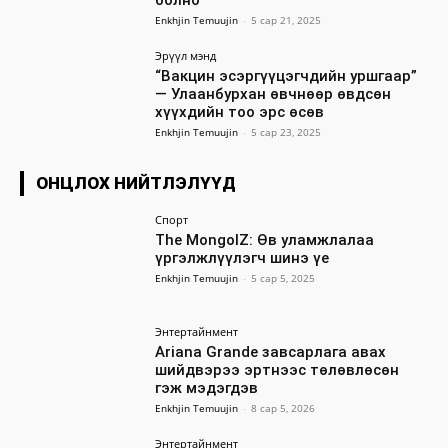
болно
Enkhjin Temuujin
-
5 сар 21, 2025
Эрүүл мэнд
“Вакцин эсэргүүцэгчдийн уршгаар”
— Улаанбурхан өвчнөөр өвдсөн
хүүхдийн тоо эрс өсөв
Enkhjin Temuujin
-
5 сар 23, 2025
ОНЦЛОХ НИЙТЛЭЛҮҮД
Спорт
The MongolZ: Өв уламжлалаа
үргэлжлүүлэгч шинэ үе
Enkhjin Temuujin
-
5 сар 5, 2025
Энтертайнмент
Ariana Grande завсарлага авах
шийдвэрээ эртнээс төлөвлөсөн
гэж мэдэгдэв
Enkhjin Temuujin
-
8 сар 5, 2026
Энтертайнмент