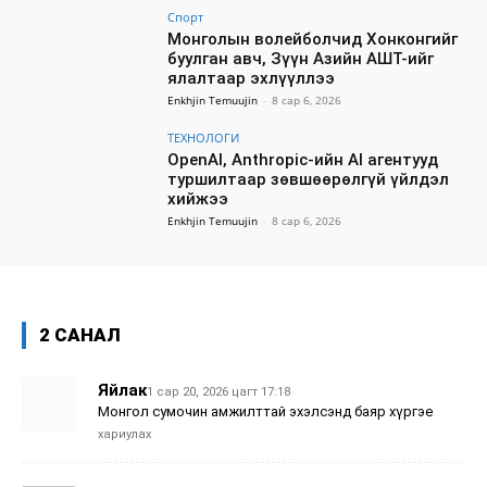
Спорт
Монголын волейболчид Хонконгийг
буулган авч, Зүүн Азийн АШТ-ийг
ялалтаар эхлүүллээ
Enkhjin Temuujin
-
8 сар 6, 2026
ТЕХНОЛОГИ
OpenAI, Anthropic-ийн AI агентууд
туршилтаар зөвшөөрөлгүй үйлдэл
хийжээ
Enkhjin Temuujin
-
8 сар 6, 2026
2 САНАЛ
Яйлак
1 сар 20, 2026 цагт 17:18
Монгол сумочин амжилттай эхэлсэнд баяр хүргэе
хариулах