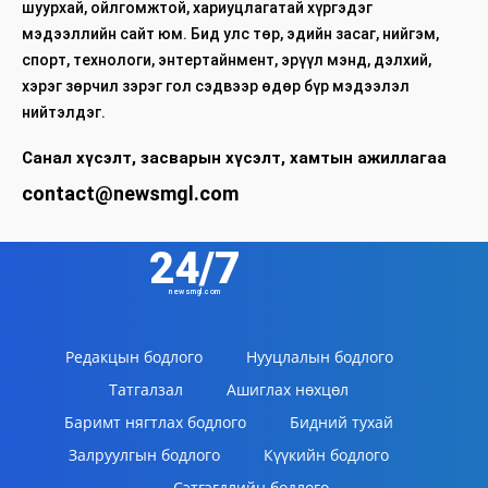
шуурхай, ойлгомжтой, хариуцлагатай хүргэдэг
мэдээллийн сайт юм. Бид улс төр, эдийн засаг, нийгэм,
спорт, технологи, энтертайнмент, эрүүл мэнд, дэлхий,
хэрэг зөрчил зэрэг гол сэдвээр өдөр бүр мэдээлэл
нийтэлдэг.
Санал хүсэлт, засварын хүсэлт, хамтын ажиллагаа
contact@newsmgl.com
24/7
newsmgl.com
Редакцын бодлого
Нууцлалын бодлого
Татгалзал
Ашиглах нөхцөл
Баримт нягтлах бодлого
Бидний тухай
Залруулгын бодлого
Күүкийн бодлого
Сэтгэгдлийн бодлого