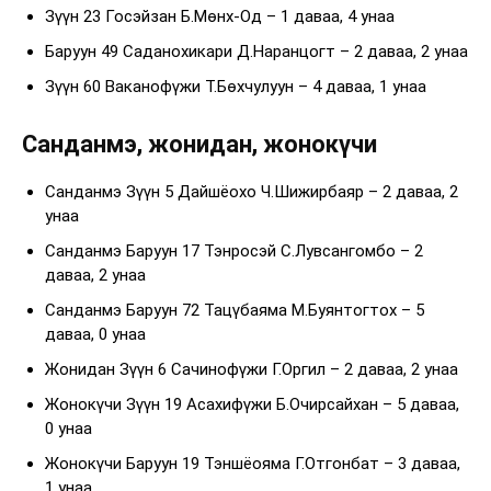
Зүүн 23 Госэйзан Б.Мөнх-Од – 1 даваа, 4 унаа
Баруун 49 Саданохикари Д.Наранцогт – 2 даваа, 2 унаа
Зүүн 60 Ваканофүжи Т.Бөхчулуун – 4 даваа, 1 унаа
Санданмэ, жонидан, жонокүчи
Санданмэ Зүүн 5 Дайшёохо Ч.Шижирбаяр – 2 даваа, 2
унаа
Санданмэ Баруун 17 Тэнросэй С.Лувсангомбо – 2
даваа, 2 унаа
Санданмэ Баруун 72 Тацүбаяма М.Буянтогтох – 5
даваа, 0 унаа
Жонидан Зүүн 6 Сачинофүжи Г.Оргил – 2 даваа, 2 унаа
Жонокүчи Зүүн 19 Асахифүжи Б.Очирсайхан – 5 даваа,
0 унаа
Жонокүчи Баруун 19 Тэншёояма Г.Отгонбат – 3 даваа,
1 унаа