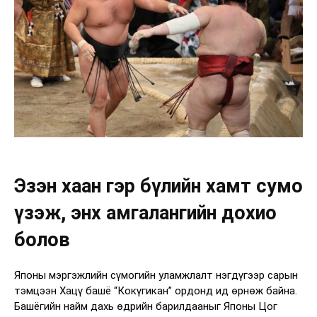
Эзэн хаан гэр бүлийн хамт сумо
үзэж, энх амгалангийн дохио
болов
Японы мэргэжлийн сүмогийн уламжлалт нэгдүгээр сарын
тэмцээн Хацү башё “Кокүгикан” ордонд ид өрнөж байна.
Башёгийн найм дахь өдрийн барилдааныг Японы Цог