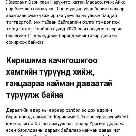
Жавхлант Эзэн хаан Нарүхито, хатан Масако, гүнж Айко
нар биечлэн очиж үзэв. Япончуудын үзэл баримтлалаар
эзэн хаан сүмо үзэж ирцээ үзүүлэх нь улсын байдал
тогтвортой, энх тайван байгаагийн бэлгэ тэмдэг гэж
тооцогддог. Тэрбээр сүүлд 2020 оны нэгдүгээр сарын
башёгийн 11 дэх өдрийн барилдааныг газар дээр нь
сонирхож байжээ.
Киришима качигошигоо
хамгийн түрүүнд хийж,
ганцаараа найман даваатай
түрүүлж байна
Дараагийн өдөр нь, өөрөөр хэлбэл ес дэх өдрийн
барилдаанд сэкивакэ Киришима Б.Лхагвасүрэн эхнийként
качигошигоо баталгаажууллаа. Тэрээр Үрагийг даралж,
есөн барилдааны дараах байдлаар найман даваа, нэг