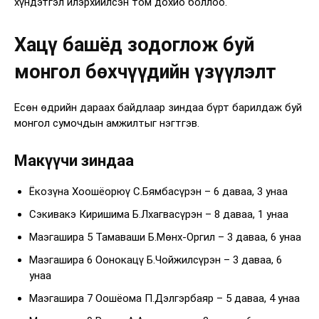
хүндэтгэл илэрхийлсэн том дохио боллоо.
Хацү башёд зодоглож буй
монгол бөхчүүдийн үзүүлэлт
Есөн өдрийн дараах байдлаар зиндаа бүрт барилдаж буй
монгол сумочдын амжилтыг нэгтгэв.
Макүүчи зиндаа
Ёкозүна Хоошёорюү С.Бямбасүрэн – 6 даваа, 3 унаа
Сэкивакэ Киришима Б.Лхагвасүрэн – 8 даваа, 1 унаа
Маэгашира 5 Тамаваши Б.Мөнх-Оргил – 3 даваа, 6 унаа
Маэгашира 6 Оонокацү Б.Чойжилсүрэн – 3 даваа, 6
унаа
Маэгашира 7 Оошёома П.Дэлгэрбаяр – 5 даваа, 4 унаа