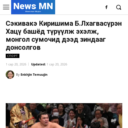
News MN
Монголын Мэдээ
Сэкивакэ Киришима Б.Лхагвасүрэн
Хацү башёд түрүүлж эхэлж,
монгол сумочид дээд зиндааг
донсолгов
СПОРТ
1 сар 20, 2026
Updated:
1 сар 20, 2026
By
Enkhjin Temuujin
Facebook
X
WhatsApp