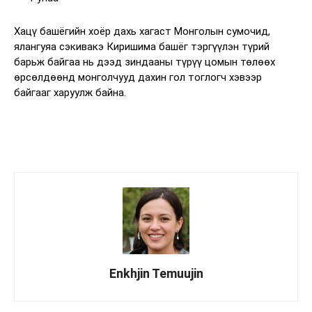
Хацү башёгийн хоёр дахь хагаст Монголын сумочид,
ялангуяа сэкивакэ Киришима башёг тэргүүлэн түрий
барьж байгаа нь дээд зиндааны түрүү цомын төлөөх
өрсөлдөөнд монголчууд дахин гол тоглогч хэвээр
байгааг харуулж байна.
Enkhjin Temuujin