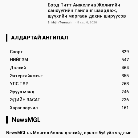
Брэд Питт Анжелина Жолигийн
санхүүгийн тайланг шаардаж,
шүүхийн маргаан дахин ширүүсэв
Enkhjin Temuujin
-
8 сар 6, 2026
АЛДАРТАЙ АНГИЛАЛ
Спорт
829
НИЙГЭМ
547
Дэлхий
464
Энтертайнмент
355
УЛС ТӨР
268
Эрүүл мэнд
246
ЭДИЙН ЗАСАГ
236
Хэрэг зөрчил
161
NewsMGL
NewsMGL нь Монгол болон дэлхийд өрнөж буй үйл явдлыг