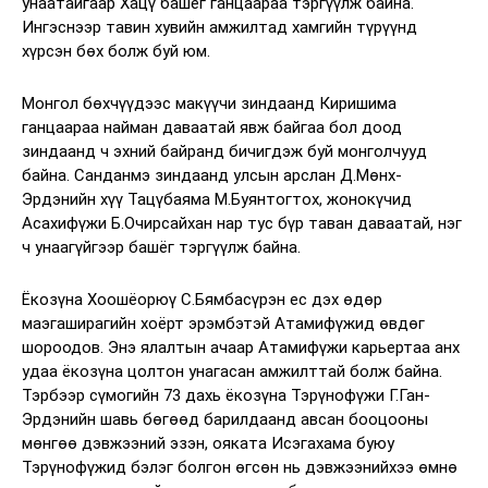
унаатайгаар Хацү башёг ганцаараа тэргүүлж байна.
Ингэснээр тавин хувийн амжилтад хамгийн түрүүнд
хүрсэн бөх болж буй юм.
Монгол бөхчүүдээс макүүчи зиндаанд Киришима
ганцаараа найман даваатай явж байгаа бол доод
зиндаанд ч эхний байранд бичигдэж буй монголчууд
байна. Санданмэ зиндаанд улсын арслан Д.Мөнх-
Эрдэнийн хүү Тацүбаяма М.Буянтогтох, жонокүчид
Асахифүжи Б.Очирсайхан нар тус бүр таван даваатай, нэг
ч унаагүйгээр башёг тэргүүлж байна.
Ёкозүна Хоошёорюү С.Бямбасүрэн ес дэх өдөр
маэгаширагийн хоёрт эрэмбэтэй Атамифүжид өвдөг
шороодов. Энэ ялалтын ачаар Атамифүжи карьертаа анх
удаа ёкозүна цолтон унагасан амжилттай болж байна.
Тэрбээр сүмогийн 73 дахь ёкозүна Тэрүнофүжи Г.Ган-
Эрдэнийн шавь бөгөөд барилдаанд авсан бооцооны
мөнгөө дэвжээний эзэн, ояката Исэгахама буюу
Тэрүнофүжид бэлэг болгон өгсөн нь дэвжээнийхээ өмнө