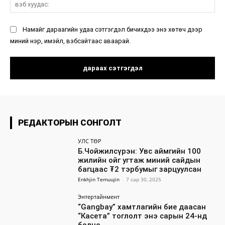
вэ
ху
Намайг дараагийн удаа сэтгэгдэл бичихдээ энэ хөтөч дээр
миний нэр, имэйл, вэбсайтаас аваарай.
РЕДАКТОРЫН СОНГОЛТ
УЛС ТӨР
Б.Чойжилсүрэн: Увс аймгийн 100
жилийн ойг угтаж миний сайдын
багцаас ₮2 тэрбумыг зарцуулсан
Enkhjin Temuujin
-
7 сар 30, 2025
Энтертайнмент
“Gangbay” хамтлагийн бие даасан
“Касета” тоглолт энэ сарын 24-нд