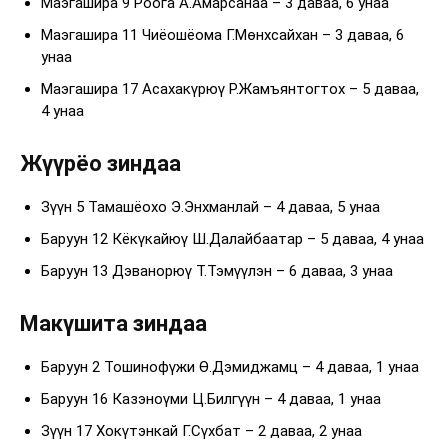
Маэгашира 9 Роога А.Амарсанаа – 3 даваа, 6 унаа
Маэгашира 11 Чиёошёома Г.Мөнхсайхан – 3 даваа, 6
унаа
Маэгашира 17 Асахакүрюү Р.Жамъянтогтох – 5 даваа,
4 унаа
Жүүрёо зиндаа
Зүүн 5 Тамашёохо Э.Энхманлай – 4 даваа, 5 унаа
Баруун 12 Кёкүкайюү Ш.Далайбаатар – 5 даваа, 4 унаа
Баруун 13 Дэванорюү Т.Тэмүүлэн – 6 даваа, 3 унаа
Макүшита зиндаа
Баруун 2 Тошинофүжи Ө.Дэмиджамц – 4 даваа, 1 унаа
Баруун 16 Казэноүми Ц.Билгүүн – 4 даваа, 1 унаа
Зүүн 17 Хокүтэнкай Г.Сүхбат – 2 даваа, 2 унаа