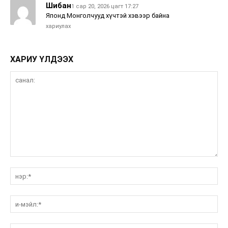
Шибан
1 сар 20, 2026 цагт 17:27
Японд Монголчууд хүчтэй хэвээр байна
хариулах
ХАРИУ ҮЛДЭЭХ
санал:
нэ
и-
мэ