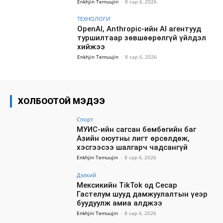
Enkhjin Temuujin
-
8 сар 6, 2026
ТЕХНОЛОГИ
OpenAI, Anthropic-ийн AI агентууд
туршилтаар зөвшөөрөлгүй үйлдэл
хийжээ
Enkhjin Temuujin
-
8 сар 6, 2026
ХОЛБООТОЙ МЭДЭЭ
Спорт
МУИС-ийн сагсан бөмбөгийн баг
Азийн оюутны лигт өрсөлдөж,
хэсгээсээ шалгарч чадсангүй
Enkhjin Temuujin
-
8 сар 6, 2026
Дэлхий
Мексикийн TikTok од Сесар
Гастелум шууд дамжуулалтын үеэр
буудуулж амиа алджээ
Enkhjin Temuujin
-
8 сар 6, 2026