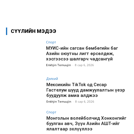
Facebook
X
WhatsApp
СҮҮЛИЙН МЭДЭЭ
Спорт
МУИС-ийн сагсан бөмбөгийн баг
Азийн оюутны лигт өрсөлдөж,
хэсгээсээ шалгарч чадсангүй
Enkhjin Temuujin
-
8 сар 6, 2026
Дэлхий
Мексикийн TikTok од Сесар
Гастелум шууд дамжуулалтын үеэр
буудуулж амиа алджээ
Enkhjin Temuujin
-
8 сар 6, 2026
Спорт
Монголын волейболчид Хонконгийг
буулган авч, Зүүн Азийн АШТ-ийг
ялалтаар эхлүүллээ