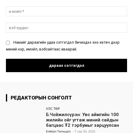
и-
мэ
вэ
ху
Намайг дараагийн удаа сэтгэгдэл бичихдээ энэ хөтөч дээр
миний нэр, имэйл, вэбсайтаас аваарай.
РЕДАКТОРЫН СОНГОЛТ
УЛС ТӨР
Б.Чойжилсүрэн: Увс аймгийн 100
жилийн ойг угтаж миний сайдын
багцаас ₮2 тэрбумыг зарцуулсан
Enkhjin Temuujin
-
7 сар 30, 2025