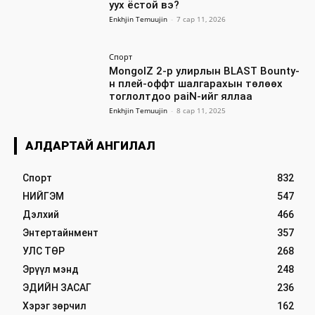
уух ёстой вэ?
Enkhjin Temuujin
-
7 сар 11, 2026
Спорт
MongolZ 2-р улирлын BLAST Bounty-
н плей-оффт шалгарахын төлөөх
тоглолтдоо paiN-ийг яллаа
Enkhjin Temuujin
-
8 сар 11, 2025
АЛДАРТАЙ АНГИЛАЛ
Спорт
832
НИЙГЭМ
547
Дэлхий
466
Энтертайнмент
357
УЛС ТӨР
268
Эрүүл мэнд
248
ЭДИЙН ЗАСАГ
236
Хэрэг зөрчил
162