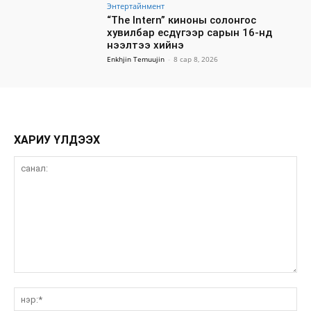
Энтертайнмент
“The Intern” киноны солонгос
хувилбар есдүгээр сарын 16-нд
нээлтээ хийнэ
Enkhjin Temuujin
-
8 сар 8, 2026
ХАРИУ ҮЛДЭЭХ
санал:
нэ