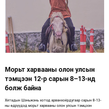
Морьт харвааны олон улсын
тэмцээн 12-р сарын 8–13-нд
болж байна
Хятадын Шэньжэнь хотод арванхоёрдугаар сарын 8-13-
ны өдрүүдэд морьт харвааны олон улсын тэмцээн