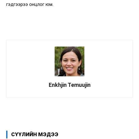
гэдгээрээ онцлог юм.
Enkhjin Temuujin
Facebook
X
WhatsApp
СҮҮЛИЙН МЭДЭЭ