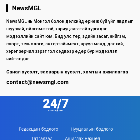
NewsMGL
NewsMGL нь Монгол болон дэлхийд өрнөж буй үйл явдлыг
шуурхай, ойлгомжтой, хариуцлагатай хүргэдэг
мэдээллийн сайт юм. Бид улс төр, эдийн засаг, нийгэм,
спорт, технологи, энтертайнмент, эрүүл мэнд, дэлхий,
хэрэг зөрчил зэрэг гол сэдвээр өдөр бүр мэдээлэл
нийтэлдэг.
Санал хүсэлт, засварын хүсэлт, хамтын ажиллагаа
contact@newsmgl.com
24/7
newsmgl.com
Редакцын бодлого
Нууцлалын бодлого
Татгалзал
Ашиглах нөхцөл