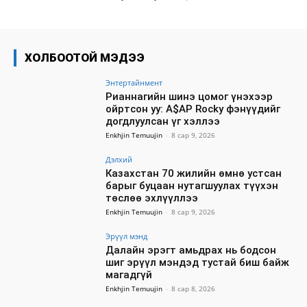
ХОЛБООТОЙ МЭДЭЭ
Энтертайнмент
Рианнагийн шинэ цомог үнэхээр
ойртсон уу: A$AP Rocky фэнүүдийг
догдлуулсан үг хэллээ
Enkhjin Temuujin
-
8 сар 9, 2026
Дэлхий
Казахстан 70 жилийн өмнө устсан
барыг буцаан нутагшуулах түүхэн
төслөө эхлүүллээ
Enkhjin Temuujin
-
8 сар 9, 2026
Эрүүл мэнд
Далайн эрэгт амьдрах нь бодсон
шиг эрүүл мэндэд тустай биш байж
магадгүй
Enkhjin Temuujin
-
8 сар 8, 2026