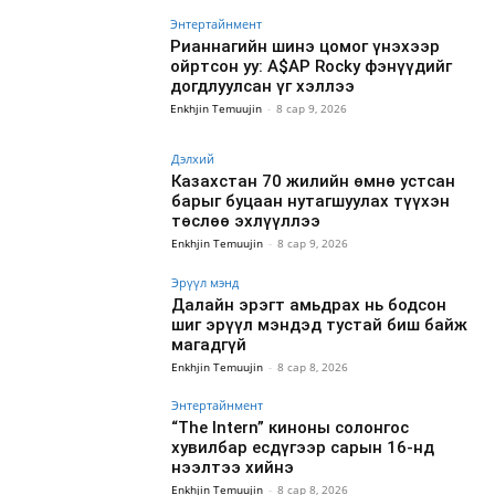
Энтертайнмент
Рианнагийн шинэ цомог үнэхээр
ойртсон уу: A$AP Rocky фэнүүдийг
догдлуулсан үг хэллээ
Enkhjin Temuujin
-
8 сар 9, 2026
Дэлхий
Казахстан 70 жилийн өмнө устсан
барыг буцаан нутагшуулах түүхэн
төслөө эхлүүллээ
Enkhjin Temuujin
-
8 сар 9, 2026
Эрүүл мэнд
Далайн эрэгт амьдрах нь бодсон
шиг эрүүл мэндэд тустай биш байж
магадгүй
Enkhjin Temuujin
-
8 сар 8, 2026
Энтертайнмент
“The Intern” киноны солонгос
хувилбар есдүгээр сарын 16-нд
нээлтээ хийнэ
Enkhjin Temuujin
-
8 сар 8, 2026