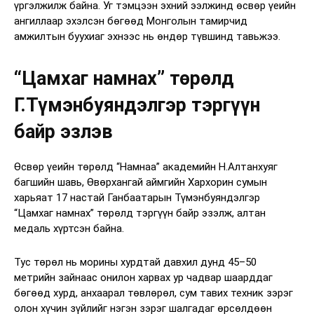
үргэлжилж байна. Уг тэмцээн эхний ээлжинд өсвөр үеийн
ангиллаар эхэлсэн бөгөөд Монголын тамирчид
амжилтын буухиаг эхнээс нь өндөр түвшинд тавьжээ.
“Цамхаг намнах” төрөлд
Г.Түмэнбуяндэлгэр тэргүүн
байр эзлэв
Өсвөр үеийн төрөлд “Намнаа” академийн Н.Алтанхуяг
багшийн шавь, Өвөрхангай аймгийн Хархорин сумын
харьяат 17 настай Ганбаатарын Түмэнбуяндэлгэр
“Цамхаг намнах” төрөлд тэргүүн байр эзэлж, алтан
медаль хүртсэн байна.
Тус төрөл нь морины хурдтай давхил дунд 45–50
метрийн зайнаас онилон харвах ур чадвар шаарддаг
бөгөөд хурд, анхаарал төвлөрөл, сум тавих техник зэрэг
олон хүчин зүйлийг нэгэн зэрэг шалгадаг өрсөлдөөн