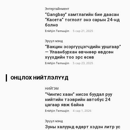
Энтертайнмент
“Gangbay” хамтлагийн бие даасан
“Касета” тоглолт энэ сарын 24-нд
болно
Enkhjin Temuujin
-
5 сар 21, 2025
Эрүүл мэнд
“Вакцин эсэргүүцэгчдийн уршгаар”
— Улаанбурхан өвчнөөр өвдсөн
хүүхдийн тоо эрс өсөв
Enkhjin Temuujin
-
5 сар 23, 2025
ОНЦЛОХ НИЙТЛЭЛҮҮД
НИЙГЭМ
“Чингис хаан” нисэх буудал руу
нийтийн тээврийн автобус 24
цагаар явж байна
Enkhjin Temuujin
-
4 сар 1, 2026
Эрүүл мэнд
Зуны халуунд өдөрт хэдэн литр ус