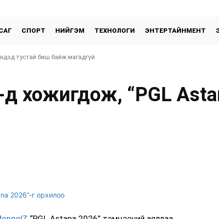
САГ
СПОРТ
НИЙГЭМ
ТЕХНОЛОГИ
ЭНТЕРТАЙНМЕНТ
эндэд тустай биш байж магадгүй
-д хожигдож, “PGL Asta
хуваалцах
MongolZ
“PGL Astana 2026” тэмцээний аяллаа