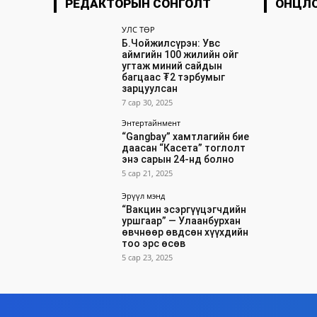
РЕДАКТОРЫН СОНГОЛТ
ОНЦЛ
УЛС ТӨР
Б.Чойжилсүрэн: Увс
аймгийн 100 жилийн ойг
угтаж миний сайдын
багцаас ₮2 тэрбумыг
зарцуулсан
7 сар 30, 2025
Энтертайнмент
“Gangbay” хамтлагийн бие
даасан “Касета” тоглолт
энэ сарын 24-нд болно
5 сар 21, 2025
Эрүүл мэнд
“Вакцин эсэргүүцэгчдийн
уршгаар” — Улаанбурхан
өвчнөөр өвдсөн хүүхдийн
тоо эрс өсөв
5 сар 23, 2025