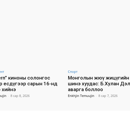
ент
Спорт
tern” киноны солонгос
Монголын жюү жицүгийн 
р есдүгээр сарын 16-нд
шинэ хуудас: Б.Хулан Дэ
 хийнэ
аварга боллоо
ujin
-
8 сар 8, 2026
Enkhjin Temuujin
-
8 сар 7, 2026