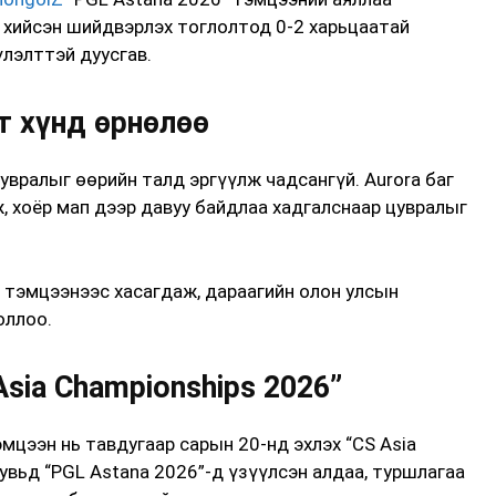
г хийсэн шийдвэрлэх тоглолтод 0-2 харьцаатай
үлэлттэй дуусгав.
лт хүнд өрнөлөө
увралыг өөрийн талд эргүүлж чадсангүй. Aurora баг
, хоёр мап дээр давуу байдлаа хадгалснаар цувралыг
 тэмцээнээс хасагдаж, дараагийн олон улсын
оллоо.
sia Championships 2026”
мцээн нь тавдугаар сарын 20-нд эхлэх “CS Asia
хувьд “PGL Astana 2026”-д үзүүлсэн алдаа, туршлагаа