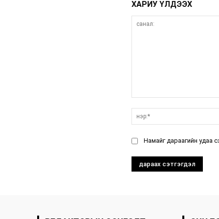
ХАРИУ ҮЛДЭЭХ
санал:
Намайг дараагийн удаа с