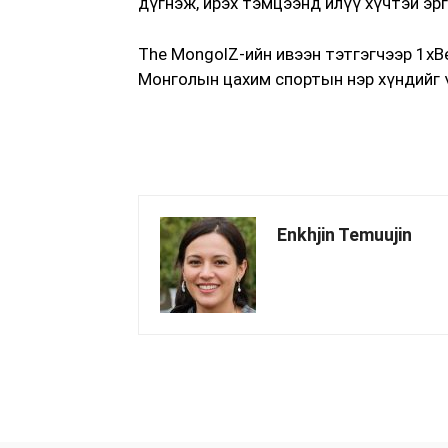
дүгнэж, ирэх тэмцээнд илүү хүчтэй эр
The MongolZ-ийн ивээн тэтгэгчээр 1xB
Монголын цахим спортын нэр хүндийг 
Enkhjin Temuujin
хуваалцах