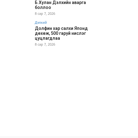
Б.Хулан Дэлхийн аварга
боллоо
8 сар 7, 2026
Дэлхий
Долфин хар салхи Японд
дөхөж, 500 гаруй нислэг
цуцлагдлаа
8 сар 7, 2026