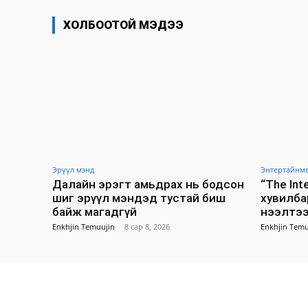
ХОЛБООТОЙ МЭДЭЭ
Эрүүл мэнд
Энтертайнм
Далайн эрэгт амьдрах нь бодсон
“The In
шиг эрүүл мэндэд тустай биш
хувилба
байж магадгүй
нээлтээ
Enkhjin Temuujin
-
8 сар 8, 2026
Enkhjin Temu