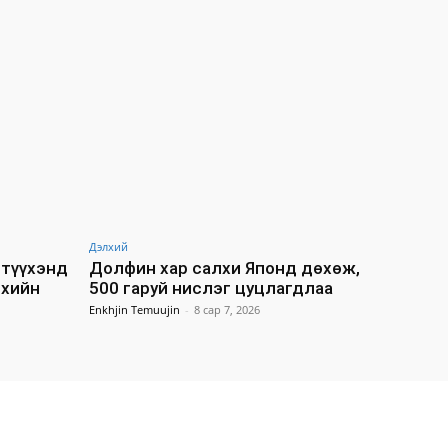
Дэлхий
түүхэнд
Долфин хар салхи Японд дөхөж,
лхийн
500 гаруй нислэг цуцлагдлаа
Enkhjin Temuujin
-
8 сар 7, 2026