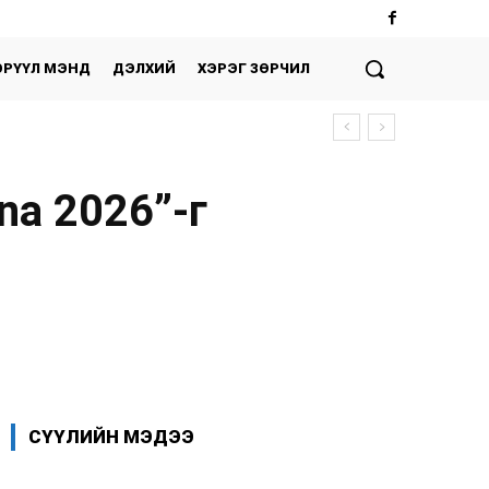
ЭРҮҮЛ МЭНД
ДЭЛХИЙ
ХЭРЭГ ЗӨРЧИЛ
na 2026”-г
Facebook
X
WhatsApp
СҮҮЛИЙН МЭДЭЭ