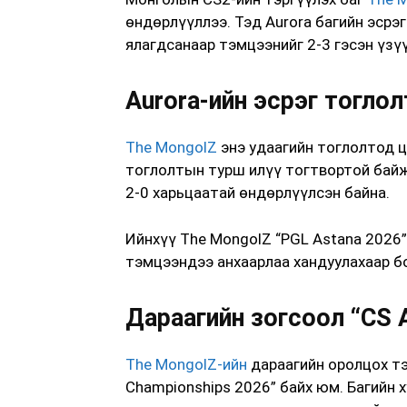
өндөрлүүллээ. Тэд Aurora багийн эсрэ
ялагдсанаар тэмцээнийг 2-3 гэсэн үзү
Aurora-ийн эсрэг тогло
The MongolZ
энэ удаагийн тоглолтод ц
тоглолтын турш илүү тогтвортой байж
2-0 харьцаатай өндөрлүүлсэн байна.
Ийнхүү The MongolZ “PGL Astana 2026”
тэмцээндээ анхаарлаа хандуулахаар б
Дараагийн зогсоол “CS A
The MongolZ-ийн
дараагийн оролцох тэ
Championships 2026” байх юм. Багийн 