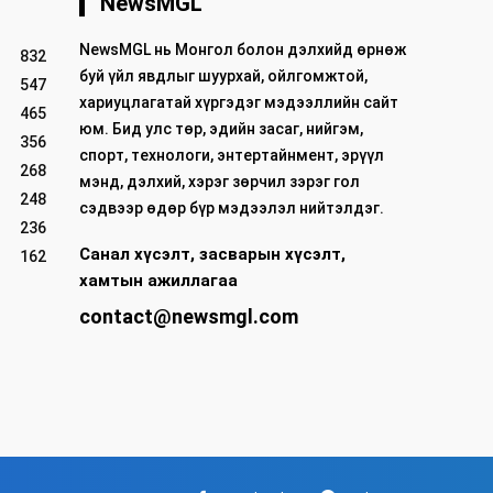
NewsMGL
NewsMGL нь Монгол болон дэлхийд өрнөж
832
буй үйл явдлыг шуурхай, ойлгомжтой,
547
хариуцлагатай хүргэдэг мэдээллийн сайт
465
юм. Бид улс төр, эдийн засаг, нийгэм,
356
спорт, технологи, энтертайнмент, эрүүл
268
мэнд, дэлхий, хэрэг зөрчил зэрэг гол
248
сэдвээр өдөр бүр мэдээлэл нийтэлдэг.
236
Санал хүсэлт, засварын хүсэлт,
162
хамтын ажиллагаа
contact@newsmgl.com