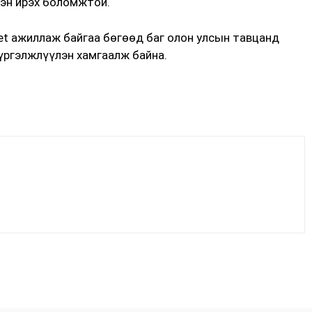
гэн ирэх боломжтой.
et ажиллаж байгаа бөгөөд баг олон улсын тавцанд
үргэлжлүүлэн хамгаалж байна.
Facebook
X
WhatsApp