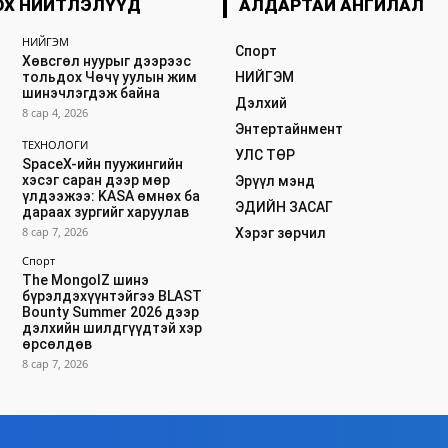
ОХ НИЙТЛЭЛҮҮД
АЛДАРТАЙ АНГИЛАЛ
НИЙГЭМ
Спорт
Хөвсгөл нуурыг дээрээс
тольдох Чөчү уулын жим
НИЙГЭМ
шинэчлэгдэж байна
Дэлхий
8 сар 4, 2026
Энтертайнмент
ТЕХНОЛОГИ
УЛС ТӨР
SpaceX-ийн пуужингийн
хэсэг саран дээр мөр
Эрүүл мэнд
үлдээжээ: KASA өмнөх ба
ЭДИЙН ЗАСАГ
дараах зургийг харуулав
8 сар 7, 2026
Хэрэг зөрчил
Спорт
The MongolZ шинэ
бүрэлдэхүүнтэйгээ BLAST
Bounty Summer 2026 дээр
дэлхийн шилдгүүдтэй хэр
өрсөлдөв
8 сар 7, 2026