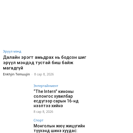
Эрүүл мэнд
Далайн эрэгт амьдрах нь бодсон шиг
эрүүл мэндэд тустай биш байж
магадгүй
Enkhjin Temuujin
-
8 сар 8, 2026
Энтертайнмент
“The Intern” киноны
солонгос хувилбар
есдүгээр сарын 16-нд
нээлтээ хийнэ
8 сар 8, 2026
Спорт
Монголын жюү жицүгийн
түүхэнд шинэ хуудас: