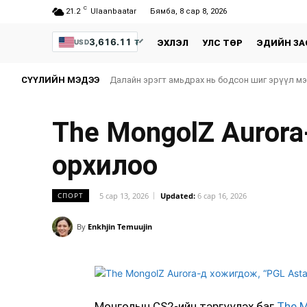
C
21.2
Ulaanbaatar
Бямба, 8 сар 8, 2026
3,616.11
₮
USD
ЭХЛЭЛ
УЛС ТӨР
ЭДИЙН ЗА
СҮҮЛИЙН МЭДЭЭ
Далайн эрэгт амьдрах нь бодсон шиг эрүүл м
The MongolZ Aurora
орхилоо
5 сар 13, 2026
Updated:
6 сар 16, 2026
СПОРТ
By
Enkhjin Temuujin
Монголын CS2-ийн тэргүүлэх баг
The 