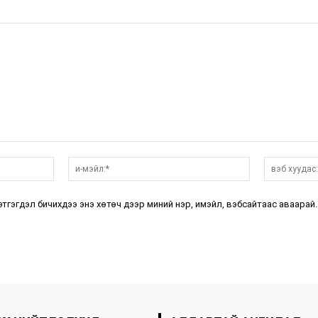
нэр:*
и-
мэйл:*
этгэгдэл бичихдээ энэ хөтөч дээр миний нэр, имэйл, вэбсайтаас аваарай.