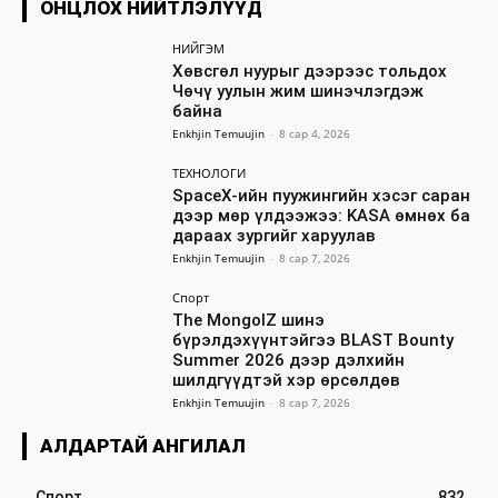
ОНЦЛОХ НИЙТЛЭЛҮҮД
НИЙГЭМ
Хөвсгөл нуурыг дээрээс тольдох
Чөчү уулын жим шинэчлэгдэж
байна
Enkhjin Temuujin
-
8 сар 4, 2026
ТЕХНОЛОГИ
SpaceX-ийн пуужингийн хэсэг саран
дээр мөр үлдээжээ: KASA өмнөх ба
дараах зургийг харуулав
Enkhjin Temuujin
-
8 сар 7, 2026
Спорт
The MongolZ шинэ
бүрэлдэхүүнтэйгээ BLAST Bounty
Summer 2026 дээр дэлхийн
шилдгүүдтэй хэр өрсөлдөв
Enkhjin Temuujin
-
8 сар 7, 2026
АЛДАРТАЙ АНГИЛАЛ
Спорт
832