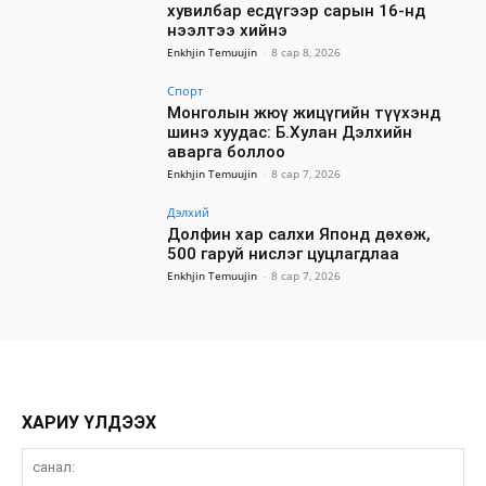
хувилбар есдүгээр сарын 16-нд
нээлтээ хийнэ
Enkhjin Temuujin
-
8 сар 8, 2026
Спорт
Монголын жюү жицүгийн түүхэнд
шинэ хуудас: Б.Хулан Дэлхийн
аварга боллоо
Enkhjin Temuujin
-
8 сар 7, 2026
Дэлхий
Долфин хар салхи Японд дөхөж,
500 гаруй нислэг цуцлагдлаа
Enkhjin Temuujin
-
8 сар 7, 2026
ХАРИУ ҮЛДЭЭХ