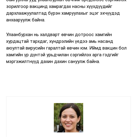
зорилгоор вакцинд хамрагдах насны хүүхдүүдийг
дархлаажуулалтад бүрэн хамруулахыг эцэг эхчүүдэд
анхааруулж байна.
Улаанбурхан нь халдварт өвчин дотроос хамгийн
хурдацтай тархдаг, хүндрэлийн үедээ амь насанд
аюултай вирусийн гаралтай өвчин юм. Иймд вакцин бол
хамгийн үр дүнтэй урьдчилан сэргийлэх арга гэдгийг
мэргэжилтнүүд дахин дахин сануулж байна.