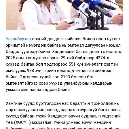
Улаанбурхан
өвчний дэгдэлт нийслэл болон орон нутагт
эрчимтэй нэмэгдэж байгаа нь эмгэнэл дагуулсан нөхцөл
байдал үүсгээд байна. Халдварын батлагдсан тохиолдол
2025 оны тавдугаар сарын 29-ний байдлаар 4274-д
хүрээд байгаа бол тэдгээрээс 551 хүн эмнэлэгт хэвтэн
эмчлүүлж, 938 хүн гэрийн нөхцөлд эмчилгээ хийлгэж
байна. Эдгэрсэн хүний тоо 2793 болсон бол
эмгэнэлтэйгээр хоёр хүүхэд улаанбурхны халдварын
улмаас амь насаа алдсан байна.
Хамгийн сүүлд бүртгэгдсэн нас баралтын тохиолдол нь
дархлаажуулалтын насанд хараахан хүрээгүй бага насны
хүүхэд байсан тухай Халдварт өвчин судлалын үндэсний
төв (ХӨСҮТ) мэдээлэв. Үүний улмаас эрүүл мэндийн
байгууллагууд улаанбурхан өвчний эрсдэлээс сэргийлэх