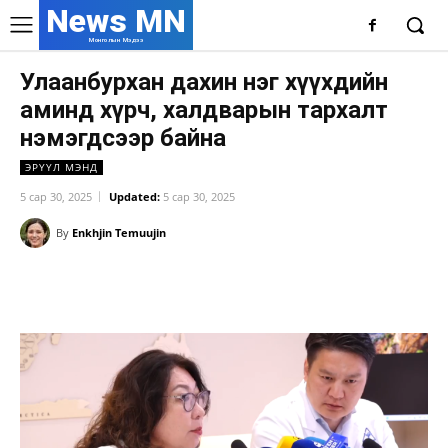
News MN
Монголын Мэдээ
Улаанбурхан дахин нэг хүүхдийн
аминд хүрч, халдварын тархалт
нэмэгдсээр байна
ЭРҮҮЛ МЭНД
5 сар 30, 2025
Updated:
5 сар 30, 2025
By
Enkhjin Temuujin
Facebook
X
WhatsApp