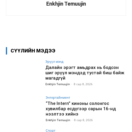
Enkhjin Temuujin
Facebook
X
WhatsApp
СҮҮЛИЙН МЭДЭЭ
Эрүүл мэнд
Далайн эрэгт амьдрах нь бодсон
шиг эрүүл мэндэд тустай биш байж
магадгүй
Enkhjin Temuujin
-
8 сар 8, 2026
Энтертайнмент
“The Intern” киноны солонгос
хувилбар есдүгээр сарын 16-нд
нээлтээ хийнэ
Enkhjin Temuujin
-
8 сар 8, 2026
Спорт