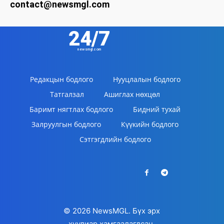
contact@newsmgl.com
24/7
newsmgl.com
Редакцын бодлого
Нууцлалын бодлого
Татгалзал
Ашиглах нөхцөл
Баримт нягтлах бодлого
Бидний тухай
Залруулгын бодлого
Күүкийн бодлого
Сэтгэгдлийн бодлого
© 2026 NewsMGL. Бүх эрх
хуулиар хамгаалагдсан.