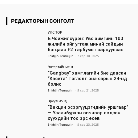
РЕДАКТОРЫН СОНГОЛТ
УЛС ТӨР
Б.Чойжилсүрэн: Увс аймгийн 100
жилийн ойг угтаж миний сайдын
багцаас ₮2 тэрбумыг зарцуулсан
Enkhjin Temuujin
-
7 сар 30, 2025
Энтертайнмент
“Gangbay” хамтлагийн бие даасан
“Касета” тоглолт энэ сарын 24-нд
болно
Enkhjin Temuujin
-
5 сар 21, 2025
Эрүүл мэнд
“Вакцин эсэргүүцэгчдийн уршгаар”
— Улаанбурхан өвчнөөр өвдсөн
хүүхдийн тоо эрс өсөв
Enkhjin Temuujin
-
5 сар 23, 2025