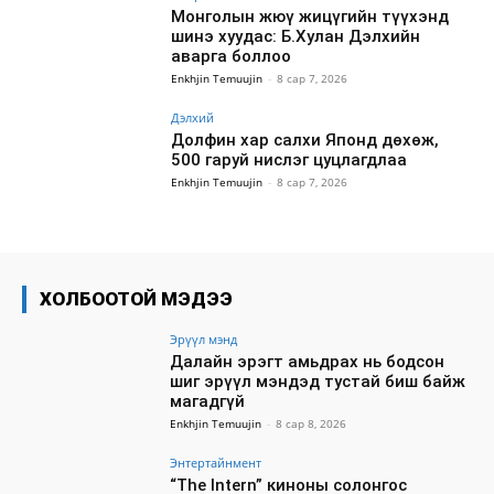
Монголын жюү жицүгийн түүхэнд
шинэ хуудас: Б.Хулан Дэлхийн
аварга боллоо
Enkhjin Temuujin
-
8 сар 7, 2026
Дэлхий
Долфин хар салхи Японд дөхөж,
500 гаруй нислэг цуцлагдлаа
Enkhjin Temuujin
-
8 сар 7, 2026
ХОЛБООТОЙ МЭДЭЭ
Эрүүл мэнд
Далайн эрэгт амьдрах нь бодсон
шиг эрүүл мэндэд тустай биш байж
магадгүй
Enkhjin Temuujin
-
8 сар 8, 2026
Энтертайнмент
“The Intern” киноны солонгос