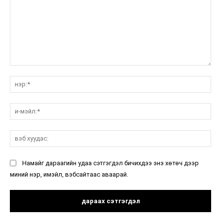
санал:
нэ
и-
мэ
вэ
ху
Намайг дараагийн удаа сэтгэгдэл бичихдээ энэ хөтөч дээр
миний нэр, имэйл, вэбсайтаас аваарай.