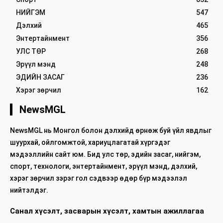
НИЙГЭМ
547
Дэлхий
465
Энтертайнмент
356
УЛС ТӨР
268
Эрүүл мэнд
248
ЭДИЙН ЗАСАГ
236
Хэрэг зөрчил
162
NewsMGL
NewsMGL нь Монгол болон дэлхийд өрнөж буй үйл явдлыг
шуурхай, ойлгомжтой, хариуцлагатай хүргэдэг
мэдээллийн сайт юм. Бид улс төр, эдийн засаг, нийгэм,
спорт, технологи, энтертайнмент, эрүүл мэнд, дэлхий,
хэрэг зөрчил зэрэг гол сэдвээр өдөр бүр мэдээлэл
нийтэлдэг.
Санал хүсэлт, засварын хүсэлт, хамтын ажиллагаа